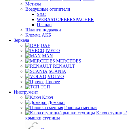
Метизы
Воздушные отопители
S&C
WEBASTO/EBERSPACHER
Планар
Шланги подкачки
Клемма АКБ
Зеркала
DAF
IVECO
MAN
MERCEDES
RENAULT
SCANIA
VOLVO
Прочее
ТСП
Инструмент
Ключ
Домкрат
Головка сменная
Ключ ступицы/
крышки ступицы