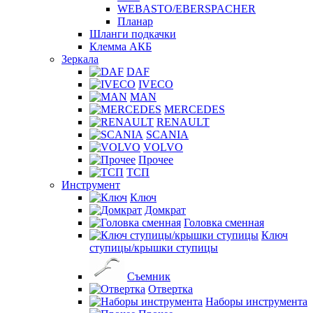
WEBASTO/EBERSPACHER
Планар
Шланги подкачки
Клемма АКБ
Зеркала
DAF
IVECO
MAN
MERCEDES
RENAULT
SCANIA
VOLVO
Прочее
ТСП
Инструмент
Ключ
Домкрат
Головка сменная
Ключ
ступицы/крышки ступицы
Съемник
Отвертка
Наборы инструмента