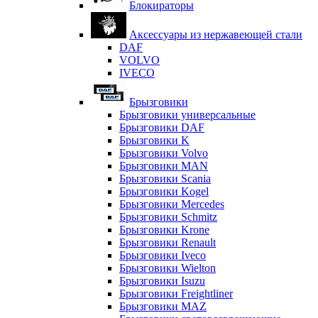
Блокираторы
Аксессуары из нержавеющей стали
DAF
VOLVO
IVECO
Брызговики
Брызговики универсальные
Брызговики DAF
Брызговики K
Брызговики Volvo
Брызговики MAN
Брызговики Scania
Брызговики Kogel
Брызговики Mercedes
Брызговики Schmitz
Брызговики Krone
Брызговики Renault
Брызговики Iveco
Брызговики Wielton
Брызговики Isuzu
Брызговики Freightliner
Брызговики MAZ