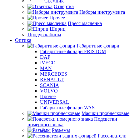
Съемник
Отвертка
Наборы инструмента
Прочее
Пресс-масленка
Шприц
Продув кабины
Оптика
Габаритные фонари
Габаритные фонари FRISTOM
DAF
IVECO
MAN
MERCEDES
RENAULT
SCANIA
VOLVO
Прочее
UNIVERSAL
Габаритные фонари WAS
Маячки проблесковые
Подсветки
номерного знака
Разъёмы
Рассеиватели