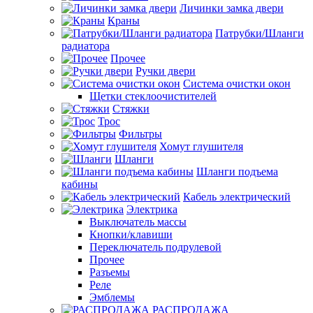
Личинки замка двери
Краны
Патрубки/Шланги
радиатора
Прочее
Ручки двери
Система очистки окон
Щетки стеклоочистителей
Стяжки
Трос
Фильтры
Хомут глушителя
Шланги
Шланги подъема
кабины
Кабель электрический
Электрика
Выключатель массы
Кнопки/клавиши
Переключатель подрулевой
Прочее
Разъемы
Реле
Эмблемы
РАСПРОДАЖА