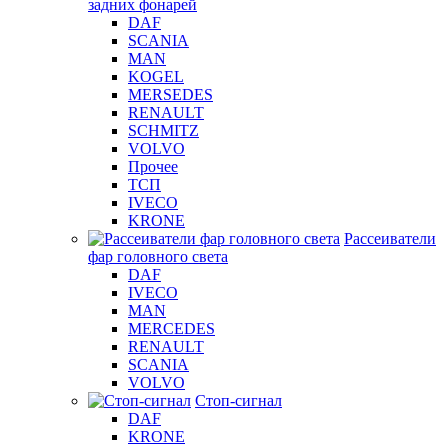
задних фонарей
DAF
SCANIA
MAN
KOGEL
MERSEDES
RENAULT
SCHMITZ
VOLVO
Прочее
ТСП
IVECO
KRONE
Рассеиватели
фар головного света
DAF
IVECO
MAN
MERCEDES
RENAULT
SCANIA
VOLVO
Стоп-сигнал
DAF
KRONE