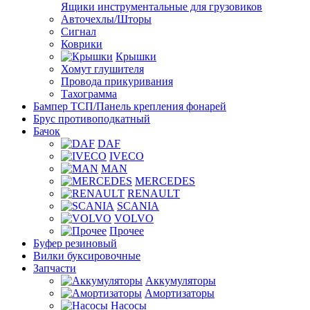
Ящики инструментальные для грузовиков
Авточехлы/Шторы
Сигнал
Коврики
Крышки
Хомут глушителя
Провода прикуривания
Тахограмма
Бампер ТСП/Панель крепления фонарей
Брус противоподкатный
Бачок
DAF
IVECO
MAN
MERCEDES
RENAULT
SCANIA
VOLVO
Прочее
Буфер резиновый
Вилки буксировочные
Запчасти
Аккумуляторы
Амортизаторы
Насосы