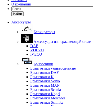
О компании
Найти
Аксессуары
Блокираторы
Аксессуары из нержавеющей стали
DAF
VOLVO
IVECO
Брызговики
Брызговики универсальные
Брызговики DAF
Брызговики K
Брызговики Volvo
Брызговики MAN
Брызговики Scania
Брызговики Kogel
Брызговики Mercedes
Брызговики Schmitz