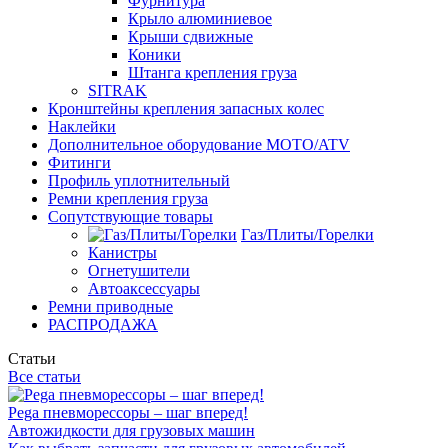
Фурнитура
Крыло алюминиевое
Крыши сдвижные
Коники
Штанга крепления груза
SITRAK
Кронштейны крепления запасных колес
Наклейки
Дополнительное оборудование MOTO/ATV
Фитинги
Профиль уплотнительный
Ремни крепления груза
Сопутствующие товары
Газ/Плиты/Горелки
Канистры
Огнетушители
Автоаксессуары
Ремни приводные
РАСПРОДАЖА
Статьи
Все статьи
Pega пневморессоры – шаг вперед!
Автожидкости для грузовых машин