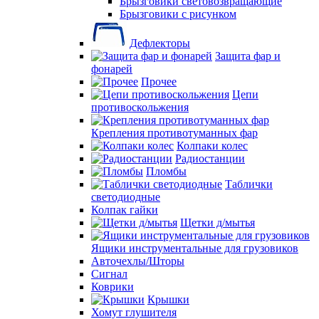
Брызговики световозвращающие
Брызговики с рисунком
Дефлекторы
Защита фар и
фонарей
Прочее
Цепи
противоскольжения
Крепления противотуманных фар
Колпаки колес
Радиостанции
Пломбы
Таблички
светодиодные
Колпак гайки
Щетки д/мытья
Ящики инструментальные для грузовиков
Авточехлы/Шторы
Сигнал
Коврики
Крышки
Хомут глушителя