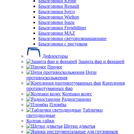
Брызговики Krone
Брызговики Renault
Брызговики Iveco
Брызговики Wielton
Брызговики Isuzu
Брызговики Freightliner
Брызговики MAZ
Брызговики световозвращающие
Брызговики с рисунком
Дефлекторы
Защита фар и фонарей
Прочее
Цепи
противоскольжения
Крепления
противотуманных фар
Колпаки колес
Радиостанции
Пломбы
Таблички
светодиодные
Колпак гайки
Щетки д/мытья