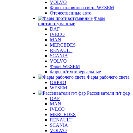
VOLVO
Фары головного света WESEM
Отечественные авто
Фары
противотуманные
DAF
IVECO
MAN
MERCEDES
RENAULT
SCANIA
VOLVO
Фары WESEM
Фары п/т универсальные
Фары рабочего света
ORPRO
WESEM
Рассеиватели п/т фар
DAF
MAN
IVECO
MERCEDES
RENAULT
SCANIA
VOLVO