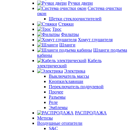
Ручки двери
Система очистки
окон
Щетки стеклоочистителей
Стяжки
Трос
Фильтры
Хомут глушителя
Шланги
Шланги подъема
кабины
Кабель
электрический
Электрика
Выключатель массы
Кнопки/клавиши
Переключатель подрулевой
Прочее
Разъемы
Реле
Эмблемы
РАСПРОДАЖА
Метизы
Воздушные отопители
S&C