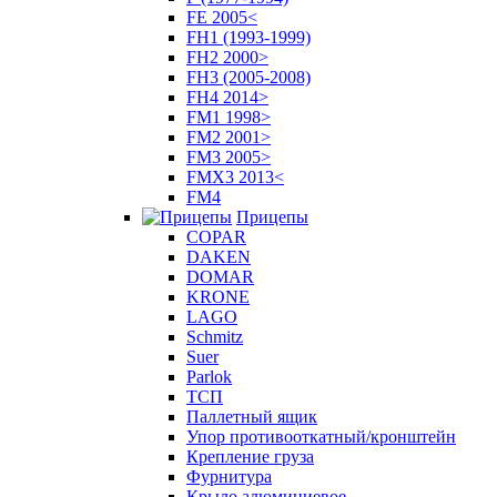
FE 2005<
FH1 (1993-1999)
FH2 2000>
FH3 (2005-2008)
FH4 2014>
FM1 1998>
FM2 2001>
FM3 2005>
FMX3 2013<
FM4
Прицепы
COPAR
DAKEN
DOMAR
KRONE
LAGO
Schmitz
Suer
Parlok
ТСП
Паллетный ящик
Упор противооткатный/кронштейн
Крепление груза
Фурнитура
Крыло алюминиевое