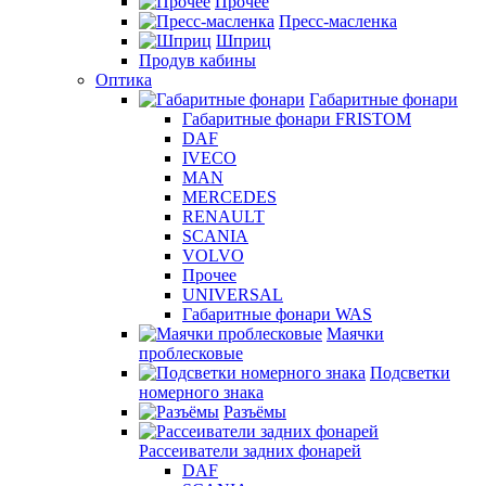
Прочее
Пресс-масленка
Шприц
Продув кабины
Оптика
Габаритные фонари
Габаритные фонари FRISTOM
DAF
IVECO
MAN
MERCEDES
RENAULT
SCANIA
VOLVO
Прочее
UNIVERSAL
Габаритные фонари WAS
Маячки
проблесковые
Подсветки
номерного знака
Разъёмы
Рассеиватели задних фонарей
DAF