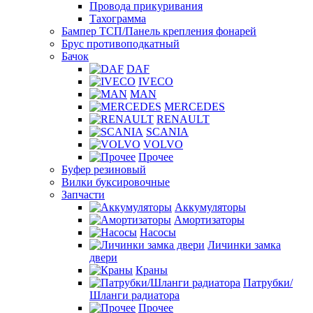
Провода прикуривания
Тахограмма
Бампер ТСП/Панель крепления фонарей
Брус противоподкатный
Бачок
DAF
IVECO
MAN
MERCEDES
RENAULT
SCANIA
VOLVO
Прочее
Буфер резиновый
Вилки буксировочные
Запчасти
Аккумуляторы
Амортизаторы
Насосы
Личинки замка
двери
Краны
Патрубки/
Шланги радиатора
Прочее