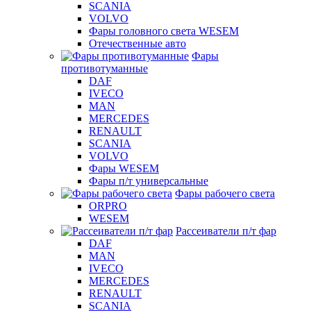
SCANIA
VOLVO
Фары головного света WESEM
Отечественные авто
Фары
противотуманные
DAF
IVECO
MAN
MERCEDES
RENAULT
SCANIA
VOLVO
Фары WESEM
Фары п/т универсальные
Фары рабочего света
ORPRO
WESEM
Рассеиватели п/т фар
DAF
MAN
IVECO
MERCEDES
RENAULT
SCANIA