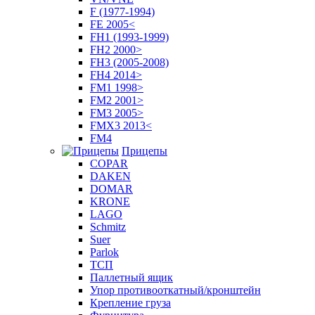
F (1977-1994)
FE 2005<
FH1 (1993-1999)
FH2 2000>
FH3 (2005-2008)
FH4 2014>
FM1 1998>
FM2 2001>
FM3 2005>
FMX3 2013<
FM4
Прицепы
COPAR
DAKEN
DOMAR
KRONE
LAGO
Schmitz
Suer
Parlok
ТСП
Паллетный ящик
Упор противооткатный/кронштейн
Крепление груза