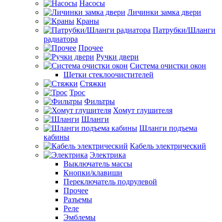
Насосы
Личинки замка двери
Краны
Патрубки/Шланги
радиатора
Прочее
Ручки двери
Система очистки окон
Щетки стеклоочистителей
Стяжки
Трос
Фильтры
Хомут глушителя
Шланги
Шланги подъема
кабины
Кабель электрический
Электрика
Выключатель массы
Кнопки/клавиши
Переключатель подрулевой
Прочее
Разъемы
Реле
Эмблемы