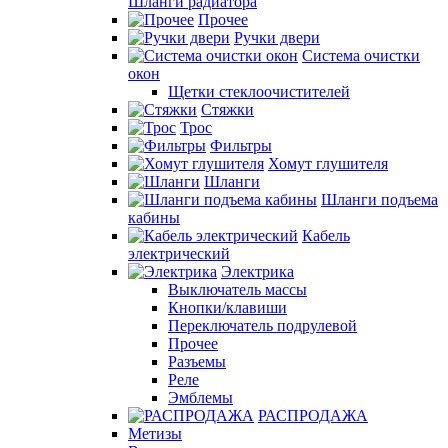
Шланги радиатора
Прочее
Ручки двери
Система очистки
окон
Щетки стеклоочистителей
Стяжки
Трос
Фильтры
Хомут глушителя
Шланги
Шланги подъема
кабины
Кабель
электрический
Электрика
Выключатель массы
Кнопки/клавиши
Переключатель подрулевой
Прочее
Разъемы
Реле
Эмблемы
РАСПРОДАЖА
Метизы