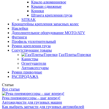
Крыло алюминиевое
Крыши сдвижные
Коники
Штанга крепления груза
SITRAK
Кронштейны крепления запасных колес
Наклейки
Дополнительное оборудование MOTO/ATV
Фитинги
Профиль уплотнительный
Ремни крепления груза
Сопутствующие товары
Газ/Плиты/Горелки
Канистры
Огнетушители
Автоаксессуары
Ремни приводные
РАСПРОДАЖА
Статьи
Все статьи
Pega пневморессоры – шаг вперед!
Автожидкости для грузовых машин
Как выбрать запчасти для грузовых автомобилей