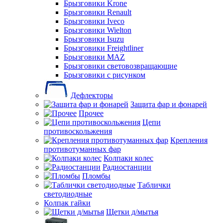
Брызговики Krone
Брызговики Renault
Брызговики Iveco
Брызговики Wielton
Брызговики Isuzu
Брызговики Freightliner
Брызговики MAZ
Брызговики световозвращающие
Брызговики с рисунком
Дефлекторы
Защита фар и фонарей
Прочее
Цепи
противоскольжения
Крепления
противотуманных фар
Колпаки колес
Радиостанции
Пломбы
Таблички
светодиодные
Колпак гайки
Щетки д/мытья