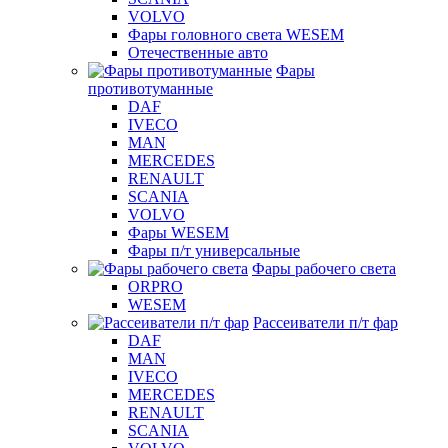
VOLVO
Фары головного света WESEM
Отечественные авто
Фары
противотуманные
DAF
IVECO
MAN
MERCEDES
RENAULT
SCANIA
VOLVO
Фары WESEM
Фары п/т универсальные
Фары рабочего света
ORPRO
WESEM
Рассеиватели п/т фар
DAF
MAN
IVECO
MERCEDES
RENAULT
SCANIA