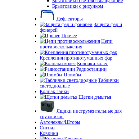
Брызговики световозвращающие
Брызговики с рисунком
Дефлекторы
Защита фар и
фонарей
Прочее
Цепи
противоскольжения
Крепления противотуманных фар
Колпаки колес
Радиостанции
Пломбы
Таблички
светодиодные
Колпак гайки
Щетки д/мытья
Ящики инструментальные для
грузовиков
Авточехлы/Шторы
Сигнал
Коврики
Крышки