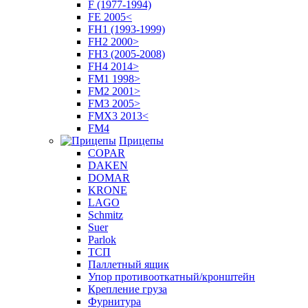
F (1977-1994)
FE 2005<
FH1 (1993-1999)
FH2 2000>
FH3 (2005-2008)
FH4 2014>
FM1 1998>
FM2 2001>
FM3 2005>
FMX3 2013<
FM4
Прицепы
COPAR
DAKEN
DOMAR
KRONE
LAGO
Schmitz
Suer
Parlok
ТСП
Паллетный ящик
Упор противооткатный/кронштейн
Крепление груза
Фурнитура