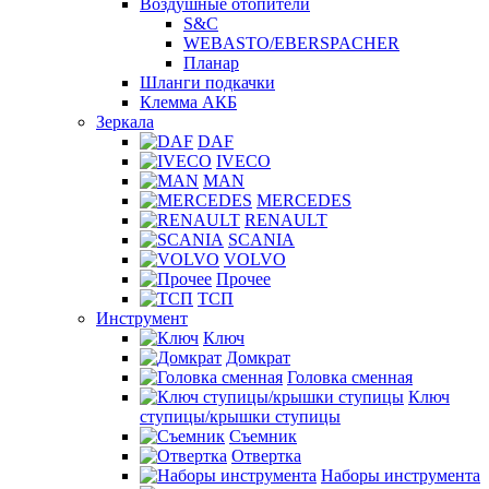
Воздушные отопители
S&C
WEBASTO/EBERSPACHER
Планар
Шланги подкачки
Клемма АКБ
Зеркала
DAF
IVECO
MAN
MERCEDES
RENAULT
SCANIA
VOLVO
Прочее
ТСП
Инструмент
Ключ
Домкрат
Головка сменная
Ключ
ступицы/крышки ступицы
Съемник
Отвертка
Наборы инструмента