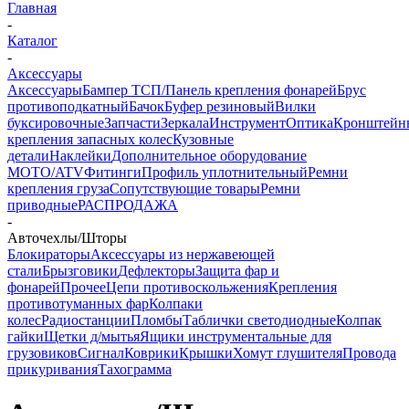
Главная
-
Каталог
-
Аксессуары
Аксессуары
Бампер ТСП/Панель крепления фонарей
Брус
противоподкатный
Бачок
Буфер резиновый
Вилки
буксировочные
Запчасти
Зеркала
Инструмент
Оптика
Кронштейн
крепления запасных колес
Кузовные
детали
Наклейки
Дополнительное оборудование
MOTO/ATV
Фитинги
Профиль уплотнительный
Ремни
крепления груза
Сопутствующие товары
Ремни
приводные
РАСПРОДАЖА
-
Авточехлы/Шторы
Блокираторы
Аксессуары из нержавеющей
стали
Брызговики
Дефлекторы
Защита фар и
фонарей
Прочее
Цепи противоскольжения
Крепления
противотуманных фар
Колпаки
колес
Радиостанции
Пломбы
Таблички светодиодные
Колпак
гайки
Щетки д/мытья
Ящики инструментальные для
грузовиков
Сигнал
Коврики
Крышки
Хомут глушителя
Провода
прикуривания
Тахограмма