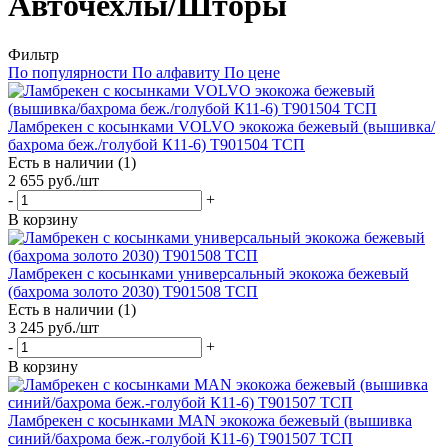
Авточехлы/Шторы
Фильтр
По популярности
По алфавиту
По цене
Ламбрекен с косынками VOLVO экокожа бежевый (вышивка/
бахрома беж./голубой К11-6) T901504 ТСП
Есть в наличии (1)
2 655
руб.
/шт
-
+
В корзину
Ламбрекен с косынками универсальный экокожа бежевый
(бахрома золото 2030) T901508 ТСП
Есть в наличии (1)
3 245
руб.
/шт
-
+
В корзину
Ламбрекен с косынками MAN экокожа бежевый (вышивка
синий/бахрома беж.-голубой К11-6) T901507 ТСП