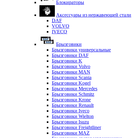
Блокираторы
Аксессуары из нержавеющей стали
DAF
VOLVO
IVECO
Брызговики
Брызговики универсальные
Брызговики DAF
Брызговики K
Брызговики Volvo
Брызговики MAN
Брызговики Scania
Брызговики Kogel
Брызговики Mercedes
Брызговики Schmitz
Брызговики Krone
Брызговики Renault
Брызговики Iveco
Брызговики Wielton
Брызговики Isuzu
Брызговики Freightliner
Брызговики MAZ