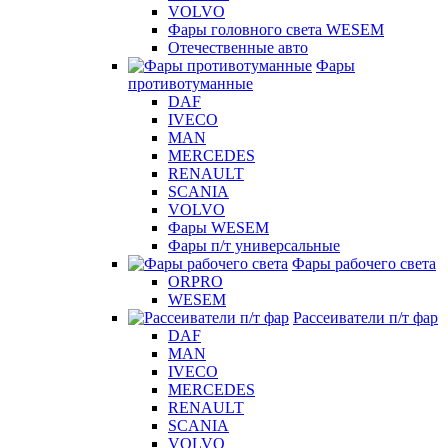
VOLVO
Фары головного света WESEM
Отечественные авто
Фары
противотуманные
DAF
IVECO
MAN
MERCEDES
RENAULT
SCANIA
VOLVO
Фары WESEM
Фары п/т универсальные
Фары рабочего света
ORPRO
WESEM
Рассеиватели п/т фар
DAF
MAN
IVECO
MERCEDES
RENAULT
SCANIA
VOLVO