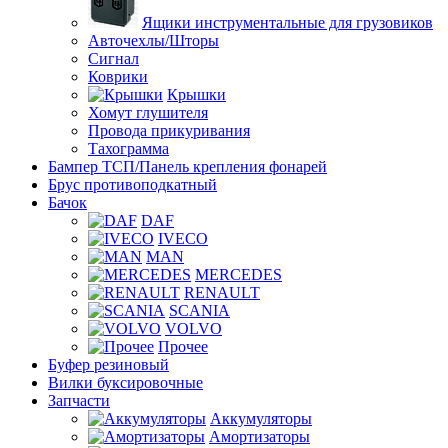
Ящики инструментальные для грузовиков
Авточехлы/Шторы
Сигнал
Коврики
Крышки
Хомут глушителя
Провода прикуривания
Тахограмма
Бампер ТСП/Панель крепления фонарей
Брус противоподкатный
Бачок
DAF
IVECO
MAN
MERCEDES
RENAULT
SCANIA
VOLVO
Прочее
Буфер резиновый
Вилки буксировочные
Запчасти
Аккумуляторы
Амортизаторы