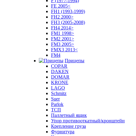
F (1977-1994)
FE 2005<
FH1 (1993-1999)
FH2 2000>
FH3 (2005-2008)
FH4 2014>
FM1 1998>
FM2 2001>
FM3 2005>
FMX3 2013<
FM4
Прицепы
COPAR
DAKEN
DOMAR
KRONE
LAGO
Schmitz
Suer
Parlok
ТСП
Паллетный ящик
Упор противооткатный/кронштейн
Крепление груза
Фурнитура