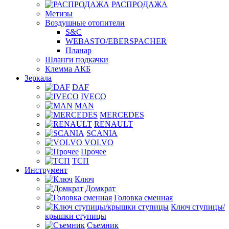
РАСПРОДАЖА
Метизы
Воздушные отопители
S&C
WEBASTO/EBERSPACHER
Планар
Шланги подкачки
Клемма АКБ
Зеркала
DAF
IVECO
MAN
MERCEDES
RENAULT
SCANIA
VOLVO
Прочее
ТСП
Инструмент
Ключ
Домкрат
Головка сменная
Ключ ступицы/
крышки ступицы
Съемник