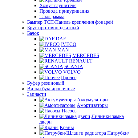
Хомут глушителя
Провода прикуривания
Тахограмма
Бампер ТСП/Панель крепления фонарей
Брус противоподкатный
Бачок
DAF
IVECO
MAN
MERCEDES
RENAULT
SCANIA
VOLVO
Прочее
Буфер резиновый
Вилки буксировочные
Запчасти
Аккумуляторы
Амортизаторы
Насосы
Личинки замка
двери
Краны
Патрубки/