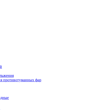
ей
льжения
я противотуманных фар
одные