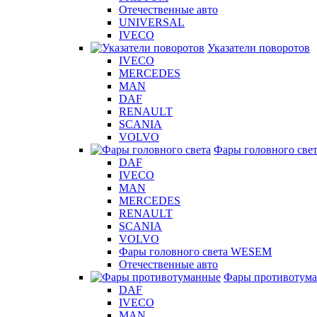
Отечественные авто
UNIVERSAL
IVECO
Указатели поворотов
IVECO
MERCEDES
MAN
DAF
RENAULT
SCANIA
VOLVO
Фары головного све
DAF
IVECO
MAN
MERCEDES
RENAULT
SCANIA
VOLVO
Фары головного света WESEM
Отечественные авто
Фары противотум
DAF
IVECO
MAN