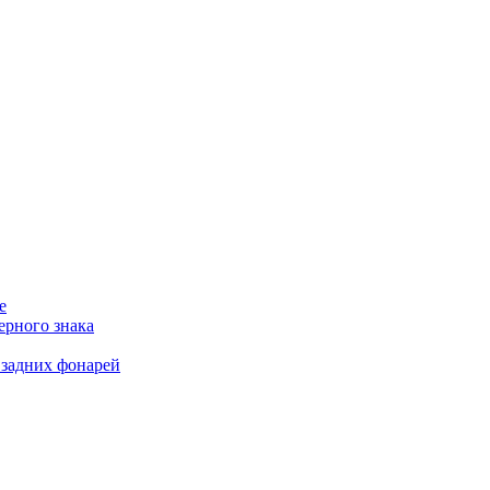
е
ерного знака
 задних фонарей