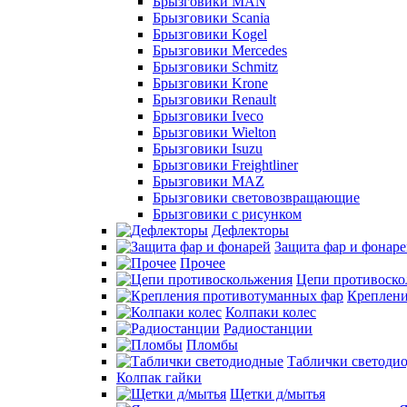
Брызговики MAN
Брызговики Scania
Брызговики Kogel
Брызговики Mercedes
Брызговики Schmitz
Брызговики Krone
Брызговики Renault
Брызговики Iveco
Брызговики Wielton
Брызговики Isuzu
Брызговики Freightliner
Брызговики MAZ
Брызговики световозвращающие
Брызговики с рисунком
Дефлекторы
Защита фар и фонар
Прочее
Цепи противоско
Креплени
Колпаки колес
Радиостанции
Пломбы
Таблички светоди
Колпак гайки
Щетки д/мытья