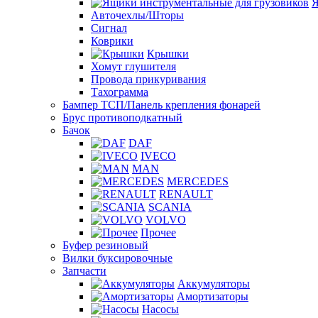
Я
Авточехлы/Шторы
Сигнал
Коврики
Крышки
Хомут глушителя
Провода прикуривания
Тахограмма
Бампер ТСП/Панель крепления фонарей
Брус противоподкатный
Бачок
DAF
IVECO
MAN
MERCEDES
RENAULT
SCANIA
VOLVO
Прочее
Буфер резиновый
Вилки буксировочные
Запчасти
Аккумуляторы
Амортизаторы
Насосы