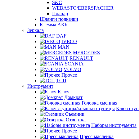
S&C
WEBASTO/EBERSPACHER
Планар
Шланги подкачки
Клемма АКБ
Зеркала
DAF
IVECO
MAN
MERCEDES
RENAULT
SCANIA
VOLVO
Прочее
ТСП
Инструмент
Ключ
Домкрат
Головка сменная
Ключ сту
Съемник
Отвертка
Наборы инструмента
Прочее
Пресс-масленка