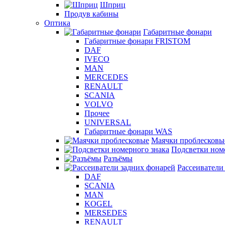
Шприц
Продув кабины
Оптика
Габаритные фонари
Габаритные фонари FRISTOM
DAF
IVECO
MAN
MERCEDES
RENAULT
SCANIA
VOLVO
Прочее
UNIVERSAL
Габаритные фонари WAS
Маячки проблесковы
Подсветки ном
Разъёмы
Рассеиватели
DAF
SCANIA
MAN
KOGEL
MERSEDES
RENAULT