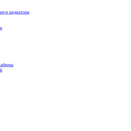
нги радиатора
он
кабины
ий