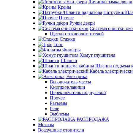
Личинки замка двери
Краны
Патрубки/Шла
Прочее
Ручки двери
Система очистки ок
Щетки стеклоочистителей
Стяжки
Трос
Фильтры
Хомут глушителя
Шланги
Шланги подъема 
Кабель электрическ
Электрика
Выключатель массы
Кнопки/клавиши
Переключатель подрулевой
Прочее
Разъемы
Реле
Эмблемы
РАСПРОДАЖА
Метизы
Воздушные отопители