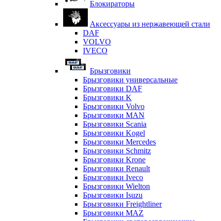
Блокираторы
Аксессуары из нержавеющей стали
DAF
VOLVO
IVECO
Брызговики
Брызговики универсальные
Брызговики DAF
Брызговики K
Брызговики Volvo
Брызговики MAN
Брызговики Scania
Брызговики Kogel
Брызговики Mercedes
Брызговики Schmitz
Брызговики Krone
Брызговики Renault
Брызговики Iveco
Брызговики Wielton
Брызговики Isuzu
Брызговики Freightliner
Брызговики MAZ