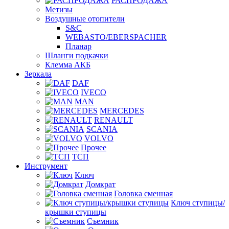
РАСПРОДАЖА
Метизы
Воздушные отопители
S&C
WEBASTO/EBERSPACHER
Планар
Шланги подкачки
Клемма АКБ
Зеркала
DAF
IVECO
MAN
MERCEDES
RENAULT
SCANIA
VOLVO
Прочее
ТСП
Инструмент
Ключ
Домкрат
Головка сменная
Ключ ступицы/
крышки ступицы
Съемник