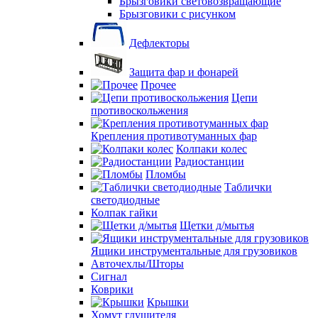
Брызговики световозвращающие
Брызговики с рисунком
Дефлекторы
Защита фар и фонарей
Прочее
Цепи
противоскольжения
Крепления противотуманных фар
Колпаки колес
Радиостанции
Пломбы
Таблички
светодиодные
Колпак гайки
Щетки д/мытья
Ящики инструментальные для грузовиков
Авточехлы/Шторы
Сигнал
Коврики
Крышки
Хомут глушителя