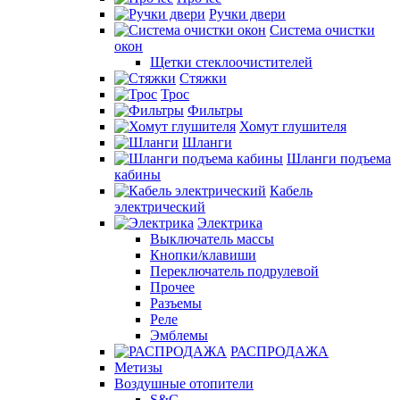
Ручки двери
Система очистки
окон
Щетки стеклоочистителей
Стяжки
Трос
Фильтры
Хомут глушителя
Шланги
Шланги подъема
кабины
Кабель
электрический
Электрика
Выключатель массы
Кнопки/клавиши
Переключатель подрулевой
Прочее
Разъемы
Реле
Эмблемы
РАСПРОДАЖА
Метизы
Воздушные отопители
S&C