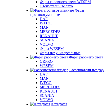
Фары головного света WESEM
Отечественные авто
Фары
противотуманные
DAF
IVECO
MAN
MERCEDES
RENAULT
SCANIA
VOLVO
Фары WESEM
Фары п/т универсальные
Фары рабочего света
ORPRO
WESEM
Рассеиватели п/т фар
DAF
MAN
IVECO
MERCEDES
RENAULT
SCANIA
VOLVO
Катафоты