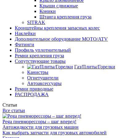
Крыло алюминиевое
Крыши сдвижные
Коники
Штанга крепления груза
SITRAK
Кронштейны крепления запасных колес
Наклейки
Дополнительное оборудование MOTO/ATV
Фитинги
Профиль уплотнительный
Ремни крепления груза
Сопутствующие товары
Газ/Плиты/Горелки
Канистры
Огнетушители
Автоаксессуары
Ремни приводные
РАСПРОДАЖА
Статьи
Все статьи
Pega пневморессоры – шаг вперед!
Автожидкости для грузовых машин
Как выбрать запчасти для грузовых автомобилей