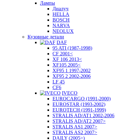
Лампы
Диалуч
HELLA
BOSCH
NARVA
NEOLUX
Кузовные детали
DAF
95 ATI (1987-1998)
CF 2001<
XF 106 2013<
XF105 2005<
XF95 1 1997-2002
XF95 2 2002-2006
LF 45
CF6
IVECO
EUROCARGO (1991-2000)
EUROSTAR (1993-2002)
EUROTECH (1991-1999)
STRALIS AD/AT1 2002-2006
STRALIS AD/AT2 2007>
STRALIS AS1 2007>
STRALIS AS2 2007>
DAILY (2005>)