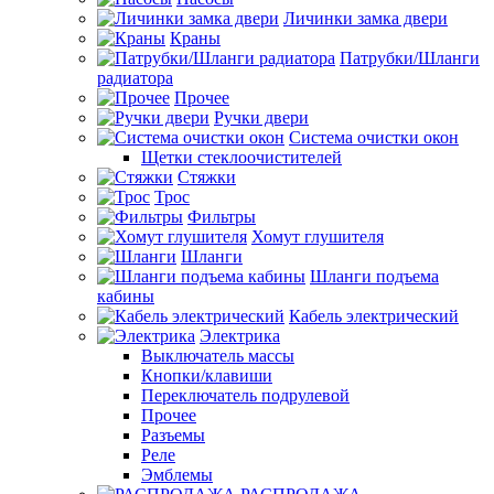
Личинки замка двери
Краны
Патрубки/Шланги
радиатора
Прочее
Ручки двери
Система очистки окон
Щетки стеклоочистителей
Стяжки
Трос
Фильтры
Хомут глушителя
Шланги
Шланги подъема
кабины
Кабель электрический
Электрика
Выключатель массы
Кнопки/клавиши
Переключатель подрулевой
Прочее
Разъемы
Реле
Эмблемы