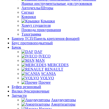
Ящики инструментальные для грузовиков
Авточехлы/Шторы
Сигнал
Коврики
Крышки
Хомут глушителя
Провода прикуривания
Тахограмма
Бампер ТСП/Панель крепления фонарей
Брус противоподкатный
Бачок
DAF
IVECO
MAN
MERCEDES
RENAULT
SCANIA
VOLVO
Прочее
Буфер резиновый
Вилки буксировочные
Запчасти
Аккумуляторы
Амортизаторы
Насосы