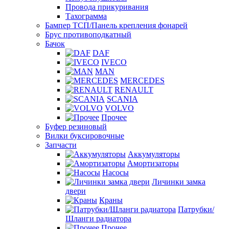
Провода прикуривания
Тахограмма
Бампер ТСП/Панель крепления фонарей
Брус противоподкатный
Бачок
DAF
IVECO
MAN
MERCEDES
RENAULT
SCANIA
VOLVO
Прочее
Буфер резиновый
Вилки буксировочные
Запчасти
Аккумуляторы
Амортизаторы
Насосы
Личинки замка
двери
Краны
Патрубки/
Шланги радиатора
Прочее