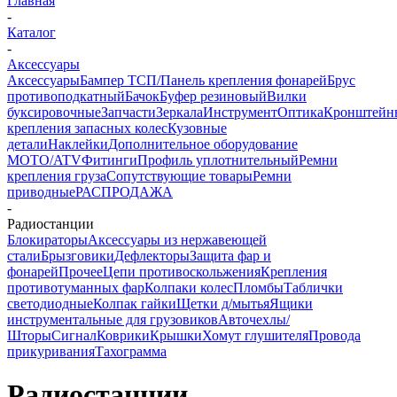
Главная
-
Каталог
-
Аксессуары
Аксессуары
Бампер ТСП/Панель крепления фонарей
Брус
противоподкатный
Бачок
Буфер резиновый
Вилки
буксировочные
Запчасти
Зеркала
Инструмент
Оптика
Кронштейн
крепления запасных колес
Кузовные
детали
Наклейки
Дополнительное оборудование
MOTO/ATV
Фитинги
Профиль уплотнительный
Ремни
крепления груза
Сопутствующие товары
Ремни
приводные
РАСПРОДАЖА
-
Радиостанции
Блокираторы
Аксессуары из нержавеющей
стали
Брызговики
Дефлекторы
Защита фар и
фонарей
Прочее
Цепи противоскольжения
Крепления
противотуманных фар
Колпаки колес
Пломбы
Таблички
светодиодные
Колпак гайки
Щетки д/мытья
Ящики
инструментальные для грузовиков
Авточехлы/
Шторы
Сигнал
Коврики
Крышки
Хомут глушителя
Провода
прикуривания
Тахограмма
Радиостанции