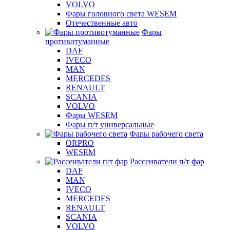
VOLVO
Фары головного света WESEM
Отечественные авто
Фары
противотуманные
DAF
IVECO
MAN
MERCEDES
RENAULT
SCANIA
VOLVO
Фары WESEM
Фары п/т универсальные
Фары рабочего света
ORPRO
WESEM
Рассеиватели п/т фар
DAF
MAN
IVECO
MERCEDES
RENAULT
SCANIA
VOLVO