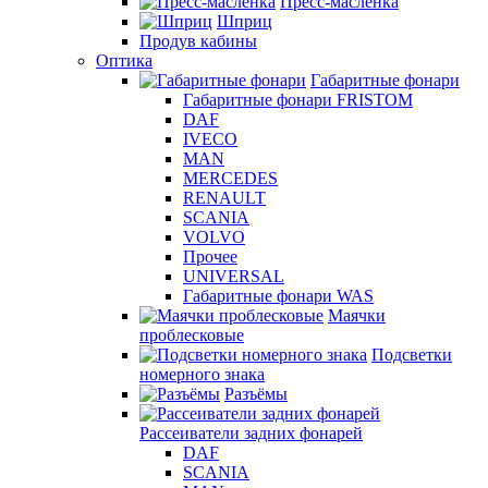
Пресс-масленка
Шприц
Продув кабины
Оптика
Габаритные фонари
Габаритные фонари FRISTOM
DAF
IVECO
MAN
MERCEDES
RENAULT
SCANIA
VOLVO
Прочее
UNIVERSAL
Габаритные фонари WAS
Маячки
проблесковые
Подсветки
номерного знака
Разъёмы
Рассеиватели задних фонарей
DAF
SCANIA