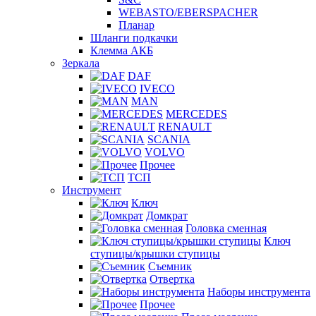
WEBASTO/EBERSPACHER
Планар
Шланги подкачки
Клемма АКБ
Зеркала
DAF
IVECO
MAN
MERCEDES
RENAULT
SCANIA
VOLVO
Прочее
ТСП
Инструмент
Ключ
Домкрат
Головка сменная
Ключ
ступицы/крышки ступицы
Съемник
Отвертка
Наборы инструмента
Прочее