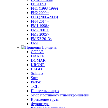
FE 2005<
FH1 (1993-1999)
FH2 2000>
FH3 (2005-2008)
FH4 2014>
FM1 1998>
FM2 2001>
FM3 2005>
FMX3 2013<
FM4
Прицепы
COPAR
DAKEN
DOMAR
KRONE
LAGO
Schmitz
Suer
Parlok
ТСП
Паллетный ящик
Упор противооткатный/кронштейн
Крепление груза
Фурнитура