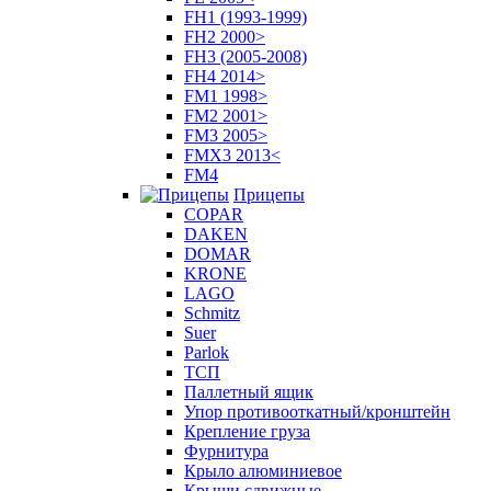
FH1 (1993-1999)
FH2 2000>
FH3 (2005-2008)
FH4 2014>
FM1 1998>
FM2 2001>
FM3 2005>
FMX3 2013<
FM4
Прицепы
COPAR
DAKEN
DOMAR
KRONE
LAGO
Schmitz
Suer
Parlok
ТСП
Паллетный ящик
Упор противооткатный/кронштейн
Крепление груза
Фурнитура
Крыло алюминиевое
Крыши сдвижные