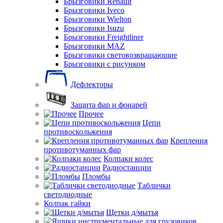
Брызговики Renault
Брызговики Iveco
Брызговики Wielton
Брызговики Isuzu
Брызговики Freightliner
Брызговики MAZ
Брызговики световозвращающие
Брызговики с рисунком
Дефлекторы
Защита фар и фонарей
Прочее
Цепи
противоскольжения
Крепления
противотуманных фар
Колпаки колес
Радиостанции
Пломбы
Таблички
светодиодные
Колпак гайки
Щетки д/мытья