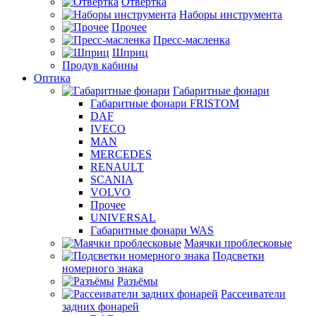
Отвертка
Наборы инструмента
Прочее
Пресс-масленка
Шприц
Продув кабины
Оптика
Габаритные фонари
Габаритные фонари FRISTOM
DAF
IVECO
MAN
MERCEDES
RENAULT
SCANIA
VOLVO
Прочее
UNIVERSAL
Габаритные фонари WAS
Маячки проблесковые
Подсветки
номерного знака
Разъёмы
Рассеиватели
задних фонарей