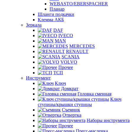
WEBASTO/EBERSPACHER
Планар
Шланги подкачки
Клемма АКБ
Зеркала
DAF
IVECO
MAN
MERCEDES
RENAULT
SCANIA
VOLVO
Прочее
ТСП
Инструмент
Ключ
Домкрат
Головка сменная
Ключ
ступицы/крышки ступицы
Съемник
Отвертка
Наборы инструмента
Прочее
Пресс-масленка