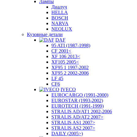
Лампы
Диалуч
HELLA
BOSCH
NARVA
NEOLUX
Кузовные детали
DAF
95 ATI (1987-1998)
CF 2001<
XF 106 2013<
XF105 2005<
XF95 1 1997-2002
XF95 2 2002-2006
LF 45
CF6
IVECO
EUROCARGO (1991-2000)
EUROSTAR (1993-2002)
EUROTECH (1991-1999)
STRALIS AD/AT1 2002-2006
STRALIS AD/AT2 2007>
STRALIS AS1 2007>
STRALIS AS2 2007>
DAILY (2005>)