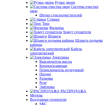
Ручки двери
Система очистки
окон
Щетки стеклоочистителей
Стяжки
Трос
Фильтры
Хомут глушителя
Шланги
Шланги подъема
кабины
Кабель
электрический
Электрика
Выключатель массы
Кнопки/клавиши
Переключатель подрулевой
Прочее
Разъемы
Реле
Эмблемы
РАСПРОДАЖА
Метизы
Воздушные отопители
S&C