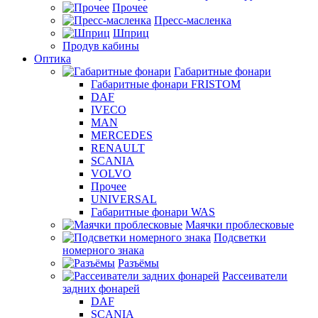
Прочее
Пресс-масленка
Шприц
Продув кабины
Оптика
Габаритные фонари
Габаритные фонари FRISTOM
DAF
IVECO
MAN
MERCEDES
RENAULT
SCANIA
VOLVO
Прочее
UNIVERSAL
Габаритные фонари WAS
Маячки проблесковые
Подсветки
номерного знака
Разъёмы
Рассеиватели
задних фонарей
DAF
SCANIA