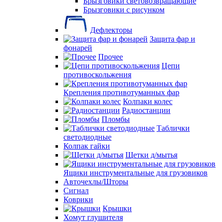
Брызговики световозвращающие
Брызговики с рисунком
Дефлекторы
Защита фар и
фонарей
Прочее
Цепи
противоскольжения
Крепления противотуманных фар
Колпаки колес
Радиостанции
Пломбы
Таблички
светодиодные
Колпак гайки
Щетки д/мытья
Ящики инструментальные для грузовиков
Авточехлы/Шторы
Сигнал
Коврики
Крышки
Хомут глушителя