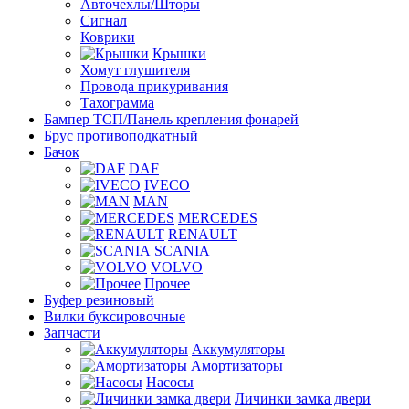
Авточехлы/Шторы
Сигнал
Коврики
Крышки
Хомут глушителя
Провода прикуривания
Тахограмма
Бампер ТСП/Панель крепления фонарей
Брус противоподкатный
Бачок
DAF
IVECO
MAN
MERCEDES
RENAULT
SCANIA
VOLVO
Прочее
Буфер резиновый
Вилки буксировочные
Запчасти
Аккумуляторы
Амортизаторы
Насосы
Личинки замка двери