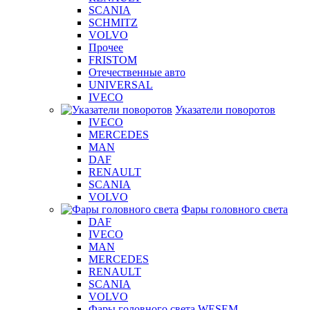
SCANIA
SCHMITZ
VOLVO
Прочее
FRISTOM
Отечественные авто
UNIVERSAL
IVECO
Указатели поворотов
IVECO
MERCEDES
MAN
DAF
RENAULT
SCANIA
VOLVO
Фары головного света
DAF
IVECO
MAN
MERCEDES
RENAULT
SCANIA
VOLVO
Фары головного света WESEM