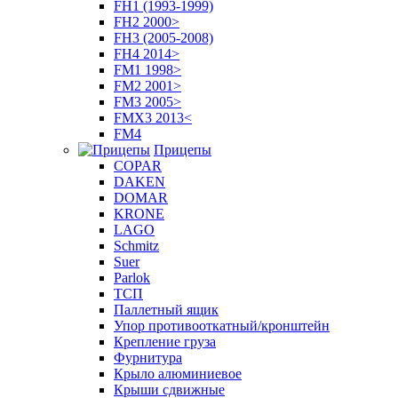
FH1 (1993-1999)
FH2 2000>
FH3 (2005-2008)
FH4 2014>
FM1 1998>
FM2 2001>
FM3 2005>
FMX3 2013<
FM4
Прицепы
COPAR
DAKEN
DOMAR
KRONE
LAGO
Schmitz
Suer
Parlok
ТСП
Паллетный ящик
Упор противооткатный/кронштейн
Крепление груза
Фурнитура
Крыло алюминиевое
Крыши сдвижные