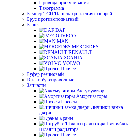
Провода прикуривания
Тахограмма
Бампер ТСП/Панель крепления фонарей
Брус противоподкатный
Бачок
DAF
IVECO
MAN
MERCEDES
RENAULT
SCANIA
VOLVO
Прочее
Буфер резиновый
Вилки буксировочные
Запчасти
Аккумуляторы
Амортизаторы
Насосы
Личинки замка
двери
Краны
Патрубки/
Шланги радиатора
Прочее