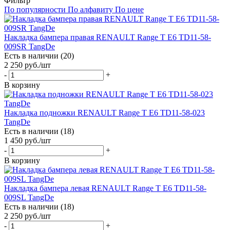
Фильтр
По популярности
По алфавиту
По цене
Накладка бампера правая RENAULT Range T E6 TD11-58-
009SR TangDe
Есть в наличии (20)
2 250
руб.
/шт
-
+
В корзину
Накладка подножки RENAULT Range T E6 TD11-58-023
TangDe
Есть в наличии (18)
1 450
руб.
/шт
-
+
В корзину
Накладка бампера левая RENAULT Range T E6 TD11-58-
009SL TangDe
Есть в наличии (18)
2 250
руб.
/шт
-
+