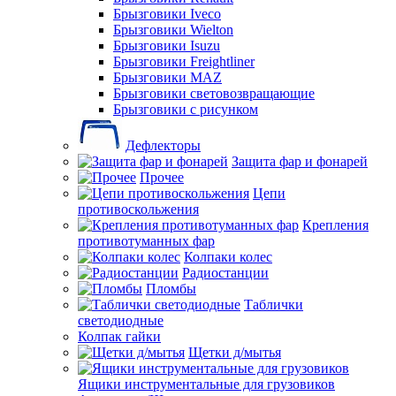
Брызговики Iveco
Брызговики Wielton
Брызговики Isuzu
Брызговики Freightliner
Брызговики MAZ
Брызговики световозвращающие
Брызговики с рисунком
Дефлекторы
Защита фар и фонарей
Прочее
Цепи
противоскольжения
Крепления
противотуманных фар
Колпаки колес
Радиостанции
Пломбы
Таблички
светодиодные
Колпак гайки
Щетки д/мытья
Ящики инструментальные для грузовиков