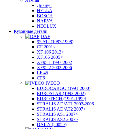
Лампы
Диалуч
HELLA
BOSCH
NARVA
NEOLUX
Кузовные детали
DAF
95 ATI (1987-1998)
CF 2001<
XF 106 2013<
XF105 2005<
XF95 1 1997-2002
XF95 2 2002-2006
LF 45
CF6
IVECO
EUROCARGO (1991-2000)
EUROSTAR (1993-2002)
EUROTECH (1991-1999)
STRALIS AD/AT1 2002-2006
STRALIS AD/AT2 2007>
STRALIS AS1 2007>
STRALIS AS2 2007>
DAILY (2005>)