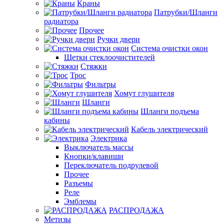
Краны
Патрубки/Шланги
радиатора
Прочее
Ручки двери
Система очистки окон
Щетки стеклоочистителей
Стяжки
Трос
Фильтры
Хомут глушителя
Шланги
Шланги подъема
кабины
Кабель электрический
Электрика
Выключатель массы
Кнопки/клавиши
Переключатель подрулевой
Прочее
Разъемы
Реле
Эмблемы
РАСПРОДАЖА
Метизы