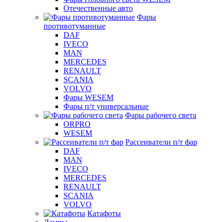
Отечественные авто
Фары
противотуманные
DAF
IVECO
MAN
MERCEDES
RENAULT
SCANIA
VOLVO
Фары WESEM
Фары п/т универсальные
Фары рабочего света
ORPRO
WESEM
Рассеиватели п/т фар
DAF
MAN
IVECO
MERCEDES
RENAULT
SCANIA
VOLVO
Катафоты