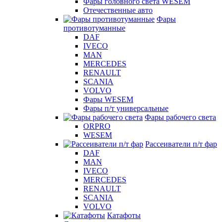
Фары головного света WESEM
Отечественные авто
Фары
противотуманные
DAF
IVECO
MAN
MERCEDES
RENAULT
SCANIA
VOLVO
Фары WESEM
Фары п/т универсальные
Фары рабочего света
ORPRO
WESEM
Рассеиватели п/т фар
DAF
MAN
IVECO
MERCEDES
RENAULT
SCANIA
VOLVO
Катафоты