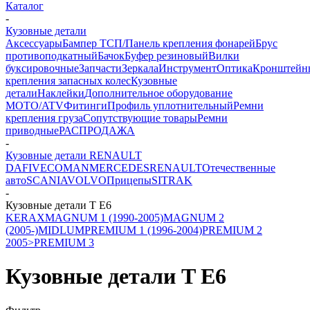
Каталог
-
Кузовные детали
Аксессуары
Бампер ТСП/Панель крепления фонарей
Брус
противоподкатный
Бачок
Буфер резиновый
Вилки
буксировочные
Запчасти
Зеркала
Инструмент
Оптика
Кронштейн
крепления запасных колес
Кузовные
детали
Наклейки
Дополнительное оборудование
MOTO/ATV
Фитинги
Профиль уплотнительный
Ремни
крепления груза
Сопутствующие товары
Ремни
приводные
РАСПРОДАЖА
-
Кузовные детали RENAULT
DAF
IVECO
MAN
MERCEDES
RENAULT
Отечественные
авто
SCANIA
VOLVO
Прицепы
SITRAK
-
Кузовные детали T E6
KERAX
MAGNUM 1 (1990-2005)
MAGNUM 2
(2005-)
MIDLUM
PREMIUM 1 (1996-2004)
PREMIUM 2
2005>
PREMIUM 3
Кузовные детали T E6