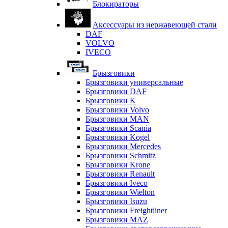
Блокираторы
Аксессуары из нержавеющей стали
DAF
VOLVO
IVECO
Брызговики
Брызговики универсальные
Брызговики DAF
Брызговики K
Брызговики Volvo
Брызговики MAN
Брызговики Scania
Брызговики Kogel
Брызговики Mercedes
Брызговики Schmitz
Брызговики Krone
Брызговики Renault
Брызговики Iveco
Брызговики Wielton
Брызговики Isuzu
Брызговики Freightliner
Брызговики MAZ