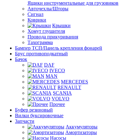
Ящики инструментальные для грузовиков
Авточехлы/Шторы
Сигнал
Коврики
Крышки
Хомут глушителя
Провода прикуривания
Тахограмма
Бампер ТСП/Панель крепления фонарей
Брус противоподкатный
Бачок
DAF
IVECO
MAN
MERCEDES
RENAULT
SCANIA
VOLVO
Прочее
Буфер резиновый
Вилки буксировочные
Запчасти
Аккумуляторы
Амортизаторы
Насосы