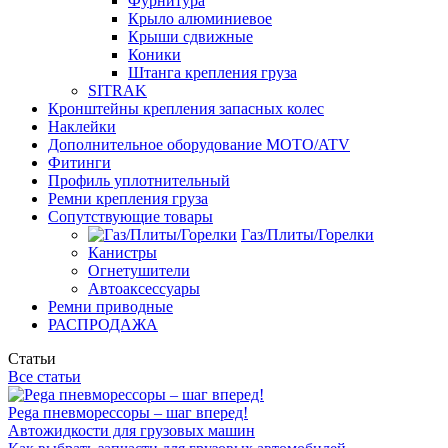
Фурнитура
Крыло алюминиевое
Крыши сдвижные
Коники
Штанга крепления груза
SITRAK
Кронштейны крепления запасных колес
Наклейки
Дополнительное оборудование MOTO/ATV
Фитинги
Профиль уплотнительный
Ремни крепления груза
Сопутствующие товары
Газ/Плиты/Горелки
Канистры
Огнетушители
Автоаксессуары
Ремни приводные
РАСПРОДАЖА
Статьи
Все статьи
Pega пневморессоры – шаг вперед!
Автожидкости для грузовых машин