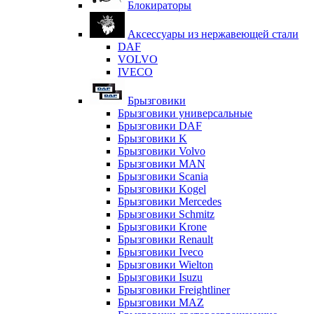
Блокираторы
Аксессуары из нержавеющей стали
DAF
VOLVO
IVECO
Брызговики
Брызговики универсальные
Брызговики DAF
Брызговики K
Брызговики Volvo
Брызговики MAN
Брызговики Scania
Брызговики Kogel
Брызговики Mercedes
Брызговики Schmitz
Брызговики Krone
Брызговики Renault
Брызговики Iveco
Брызговики Wielton
Брызговики Isuzu
Брызговики Freightliner
Брызговики MAZ