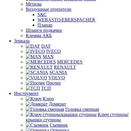
Метизы
Воздушные отопители
S&C
WEBASTO/EBERSPACHER
Планар
Шланги подкачки
Клемма АКБ
Зеркала
DAF
IVECO
MAN
MERCEDES
RENAULT
SCANIA
VOLVO
Прочее
ТСП
Инструмент
Ключ
Домкрат
Головка сменная
Ключ ступицы/
крышки ступицы
Съемник
Отвертка