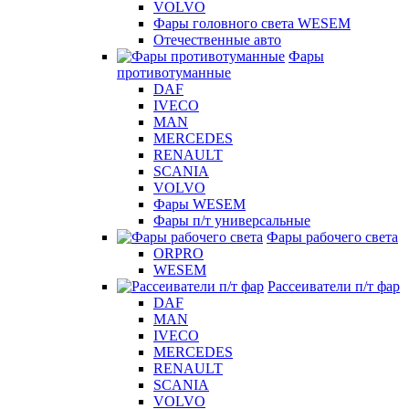
VOLVO
Фары головного света WESEM
Отечественные авто
Фары
противотуманные
DAF
IVECO
MAN
MERCEDES
RENAULT
SCANIA
VOLVO
Фары WESEM
Фары п/т универсальные
Фары рабочего света
ORPRO
WESEM
Рассеиватели п/т фар
DAF
MAN
IVECO
MERCEDES
RENAULT
SCANIA
VOLVO