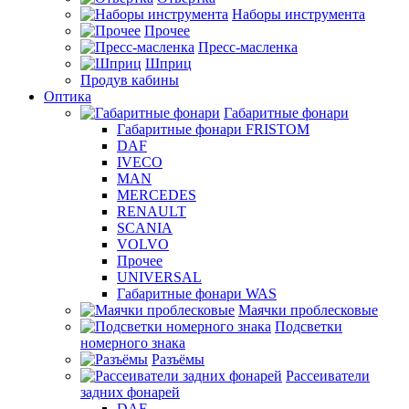
Наборы инструмента
Прочее
Пресс-масленка
Шприц
Продув кабины
Оптика
Габаритные фонари
Габаритные фонари FRISTOM
DAF
IVECO
MAN
MERCEDES
RENAULT
SCANIA
VOLVO
Прочее
UNIVERSAL
Габаритные фонари WAS
Маячки проблесковые
Подсветки
номерного знака
Разъёмы
Рассеиватели
задних фонарей
DAF