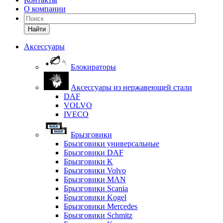
О компании
Найти
Аксессуары
Блокираторы
Аксессуары из нержавеющей стали
DAF
VOLVO
IVECO
Брызговики
Брызговики универсальные
Брызговики DAF
Брызговики K
Брызговики Volvo
Брызговики MAN
Брызговики Scania
Брызговики Kogel
Брызговики Mercedes
Брызговики Schmitz