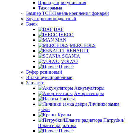
Провода прикуривания
Тахограмма
Бампер ТСП/Панель крепления фонарей
Брус противоподкатный
Бачок
DAF
IVECO
MAN
MERCEDES
RENAULT
SCANIA
VOLVO
Прочее
Буфер резиновый
Вилки буксировочные
Запчасти
Аккумуляторы
Амортизаторы
Насосы
Личинки замка
двери
Краны
Патрубки/
Шланги радиатора
Прочее