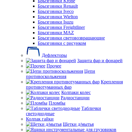
Брызговики Krone
Брызговики Renault
Брызговики Iveco
Брызговики Wielton
Брызговики Isuzu
Брызговики Freightliner
Брызговики MAZ
Брызговики световозвращающие
Брызговики с рисунком
Дефлекторы
Защита фар и фонарей
Прочее
Цепи
противоскольжения
Крепления
противотуманных фар
Колпаки колес
Радиостанции
Пломбы
Таблички
светодиодные
Колпак гайки
Щетки д/мытья