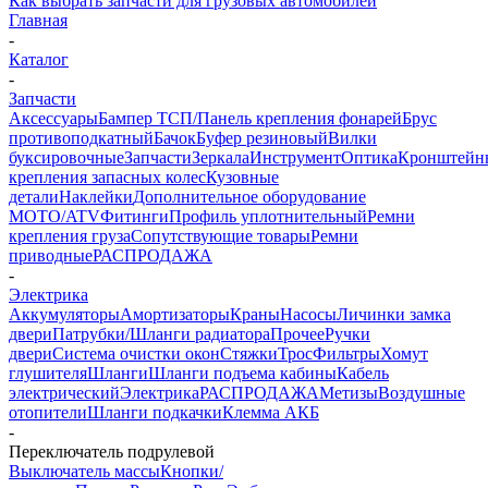
Как выбрать запчасти для грузовых автомобилей
Главная
-
Каталог
-
Запчасти
Аксессуары
Бампер ТСП/Панель крепления фонарей
Брус
противоподкатный
Бачок
Буфер резиновый
Вилки
буксировочные
Запчасти
Зеркала
Инструмент
Оптика
Кронштейн
крепления запасных колес
Кузовные
детали
Наклейки
Дополнительное оборудование
MOTO/ATV
Фитинги
Профиль уплотнительный
Ремни
крепления груза
Сопутствующие товары
Ремни
приводные
РАСПРОДАЖА
-
Электрика
Аккумуляторы
Амортизаторы
Краны
Насосы
Личинки замка
двери
Патрубки/Шланги радиатора
Прочее
Ручки
двери
Система очистки окон
Стяжки
Трос
Фильтры
Хомут
глушителя
Шланги
Шланги подъема кабины
Кабель
электрический
Электрика
РАСПРОДАЖА
Метизы
Воздушные
отопители
Шланги подкачки
Клемма АКБ
-
Переключатель подрулевой
Выключатель массы
Кнопки/