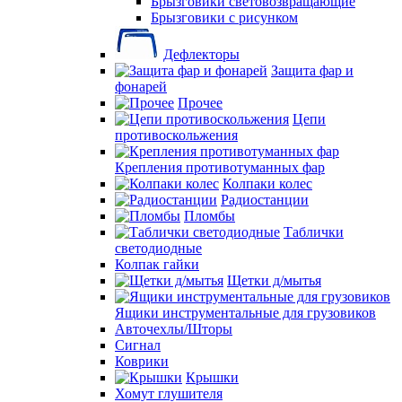
Брызговики световозвращающие
Брызговики с рисунком
Дефлекторы
Защита фар и
фонарей
Прочее
Цепи
противоскольжения
Крепления противотуманных фар
Колпаки колес
Радиостанции
Пломбы
Таблички
светодиодные
Колпак гайки
Щетки д/мытья
Ящики инструментальные для грузовиков
Авточехлы/Шторы
Сигнал
Коврики
Крышки
Хомут глушителя