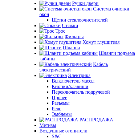
Ручки двери
Система очистки
окон
Щетки стеклоочистителей
Стяжки
Трос
Фильтры
Хомут глушителя
Шланги
Шланги подъема
кабины
Кабель
электрический
Электрика
Выключатель массы
Кнопки/клавиши
Переключатель подрулевой
Прочее
Разъемы
Реле
Эмблемы
РАСПРОДАЖА
Метизы
Воздушные отопители
S&C