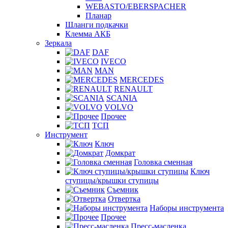
WEBASTO/EBERSPACHER
Планар
Шланги подкачки
Клемма АКБ
Зеркала
DAF
IVECO
MAN
MERCEDES
RENAULT
SCANIA
VOLVO
Прочее
ТСП
Инструмент
Ключ
Домкрат
Головка сменная
Ключ
ступицы/крышки ступицы
Съемник
Отвертка
Наборы инструмента
Прочее
Пресс-масленка