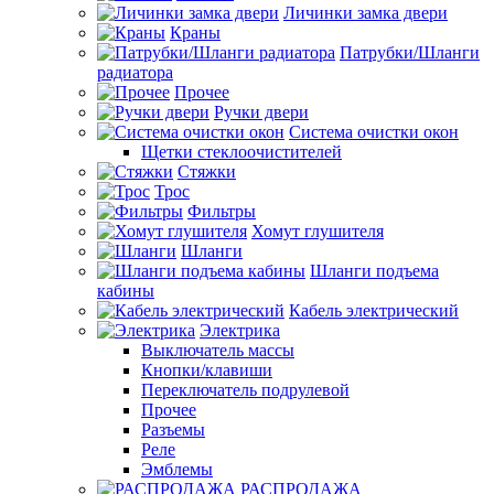
Личинки замка двери
Краны
Патрубки/Шланги
радиатора
Прочее
Ручки двери
Система очистки окон
Щетки стеклоочистителей
Стяжки
Трос
Фильтры
Хомут глушителя
Шланги
Шланги подъема
кабины
Кабель электрический
Электрика
Выключатель массы
Кнопки/клавиши
Переключатель подрулевой
Прочее
Разъемы
Реле
Эмблемы
РАСПРОДАЖА