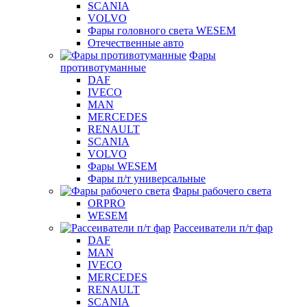
SCANIA
VOLVO
Фары головного света WESEM
Отечественные авто
Фары
противотуманные
DAF
IVECO
MAN
MERCEDES
RENAULT
SCANIA
VOLVO
Фары WESEM
Фары п/т универсальные
Фары рабочего света
ORPRO
WESEM
Рассеиватели п/т фар
DAF
MAN
IVECO
MERCEDES
RENAULT
SCANIA