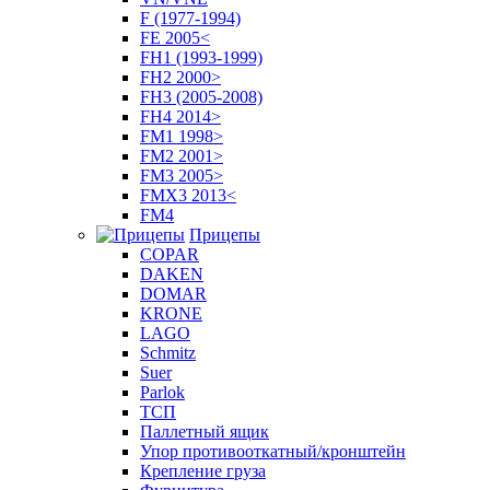
F (1977-1994)
FE 2005<
FH1 (1993-1999)
FH2 2000>
FH3 (2005-2008)
FH4 2014>
FM1 1998>
FM2 2001>
FM3 2005>
FMX3 2013<
FM4
Прицепы
COPAR
DAKEN
DOMAR
KRONE
LAGO
Schmitz
Suer
Parlok
ТСП
Паллетный ящик
Упор противооткатный/кронштейн
Крепление груза