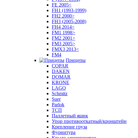
FE 2005<
FH1 (1993-1999)
FH2 2000>
FH3 (2005-2008)
FH4 2014>
FM1 1998>
FM2 2001>
FM3 2005>
FMX3 2013<
FM4
Прицепы
COPAR
DAKEN
DOMAR
KRONE
LAGO
Schmitz
Suer
Parlok
ТСП
Паллетный ящик
Упор противооткатный/кронштейн
Крепление груза
Фурнитура
Крыло алюминиевое