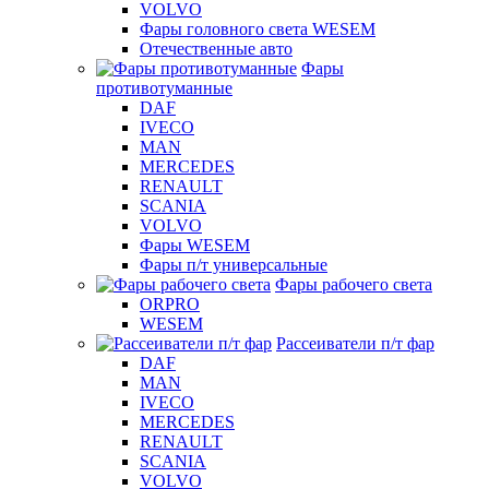
VOLVO
Фары головного света WESEM
Отечественные авто
Фары
противотуманные
DAF
IVECO
MAN
MERCEDES
RENAULT
SCANIA
VOLVO
Фары WESEM
Фары п/т универсальные
Фары рабочего света
ORPRO
WESEM
Рассеиватели п/т фар
DAF
MAN
IVECO
MERCEDES
RENAULT
SCANIA
VOLVO