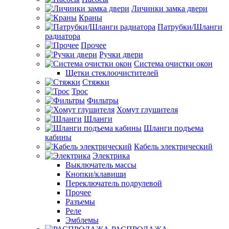
Личинки замка двери
Краны
Патрубки/Шланги
радиатора
Прочее
Ручки двери
Система очистки окон
Щетки стеклоочистителей
Стяжки
Трос
Фильтры
Хомут глушителя
Шланги
Шланги подъема
кабины
Кабель электрический
Электрика
Выключатель массы
Кнопки/клавиши
Переключатель подрулевой
Прочее
Разъемы
Реле
Эмблемы