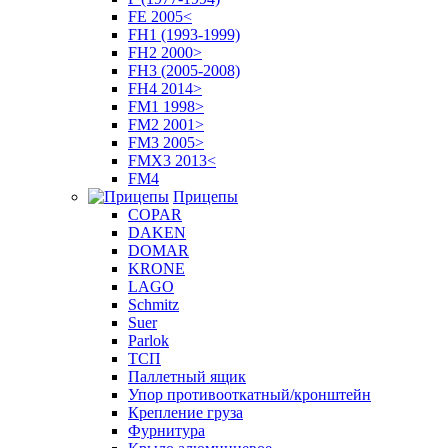
FE 2005<
FH1 (1993-1999)
FH2 2000>
FH3 (2005-2008)
FH4 2014>
FM1 1998>
FM2 2001>
FM3 2005>
FMX3 2013<
FM4
Прицепы
COPAR
DAKEN
DOMAR
KRONE
LAGO
Schmitz
Suer
Parlok
ТСП
Паллетный ящик
Упор противооткатный/кронштейн
Крепление груза
Фурнитура