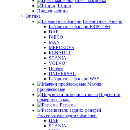
Пресс-масленка
Шприц
Продув кабины
Оптика
Габаритные фонари
Габаритные фонари FRISTOM
DAF
IVECO
MAN
MERCEDES
RENAULT
SCANIA
VOLVO
Прочее
UNIVERSAL
Габаритные фонари WAS
Маячки
проблесковые
Подсветки
номерного знака
Разъёмы
Рассеиватели задних фонарей
DAF
SCANIA