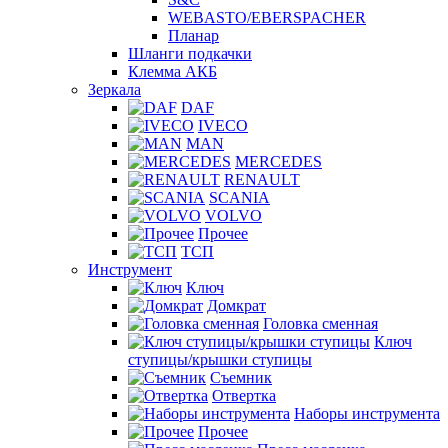
WEBASTO/EBERSPACHER
Планар
Шланги подкачки
Клемма АКБ
Зеркала
DAF
IVECO
MAN
MERCEDES
RENAULT
SCANIA
VOLVO
Прочее
ТСП
Инструмент
Ключ
Домкрат
Головка сменная
Ключ
ступицы/крышки ступицы
Съемник
Отвертка
Наборы инструмента
Прочее