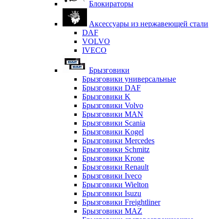
Блокираторы
Аксессуары из нержавеющей стали
DAF
VOLVO
IVECO
Брызговики
Брызговики универсальные
Брызговики DAF
Брызговики K
Брызговики Volvo
Брызговики MAN
Брызговики Scania
Брызговики Kogel
Брызговики Mercedes
Брызговики Schmitz
Брызговики Krone
Брызговики Renault
Брызговики Iveco
Брызговики Wielton
Брызговики Isuzu
Брызговики Freightliner
Брызговики MAZ