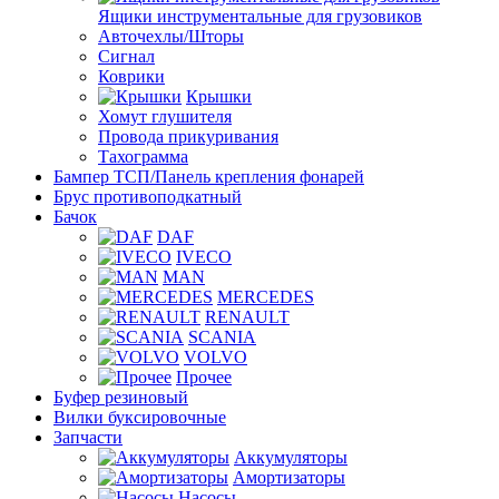
Ящики инструментальные для грузовиков
Авточехлы/Шторы
Сигнал
Коврики
Крышки
Хомут глушителя
Провода прикуривания
Тахограмма
Бампер ТСП/Панель крепления фонарей
Брус противоподкатный
Бачок
DAF
IVECO
MAN
MERCEDES
RENAULT
SCANIA
VOLVO
Прочее
Буфер резиновый
Вилки буксировочные
Запчасти
Аккумуляторы
Амортизаторы
Насосы