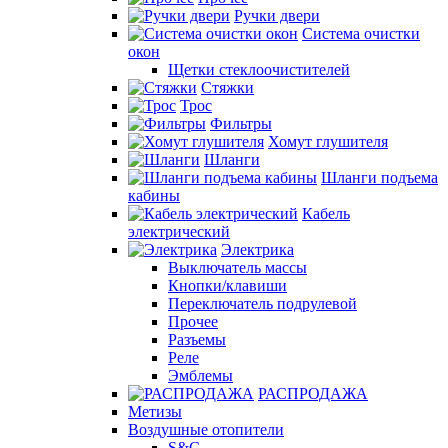
Ручки двери
Система очистки
окон
Щетки стеклоочистителей
Стяжки
Трос
Фильтры
Хомут глушителя
Шланги
Шланги подъема
кабины
Кабель
электрический
Электрика
Выключатель массы
Кнопки/клавиши
Переключатель подрулевой
Прочее
Разъемы
Реле
Эмблемы
РАСПРОДАЖА
Метизы
Воздушные отопители
S&C