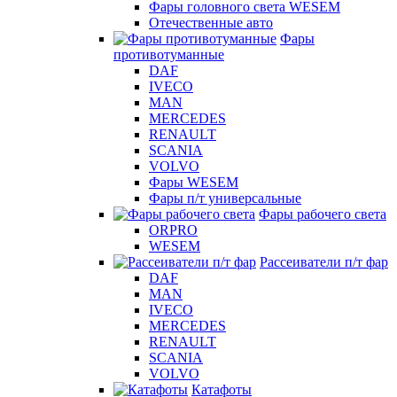
Фары головного света WESEM
Отечественные авто
Фары
противотуманные
DAF
IVECO
MAN
MERCEDES
RENAULT
SCANIA
VOLVO
Фары WESEM
Фары п/т универсальные
Фары рабочего света
ORPRO
WESEM
Рассеиватели п/т фар
DAF
MAN
IVECO
MERCEDES
RENAULT
SCANIA
VOLVO
Катафоты