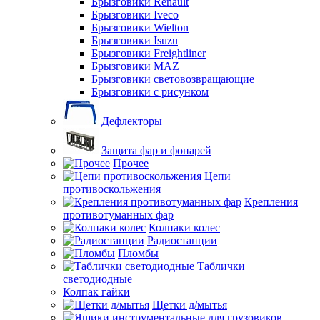
Брызговики Renault
Брызговики Iveco
Брызговики Wielton
Брызговики Isuzu
Брызговики Freightliner
Брызговики MAZ
Брызговики световозвращающие
Брызговики с рисунком
Дефлекторы
Защита фар и фонарей
Прочее
Цепи
противоскольжения
Крепления
противотуманных фар
Колпаки колес
Радиостанции
Пломбы
Таблички
светодиодные
Колпак гайки
Щетки д/мытья