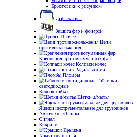
Брызговики световозвращающие
Брызговики с рисунком
Дефлекторы
Защита фар и фонарей
Прочее
Цепи
противоскольжения
Крепления противотуманных фар
Колпаки колес
Радиостанции
Пломбы
Таблички
светодиодные
Колпак гайки
Щетки д/мытья
Ящики инструментальные для грузовиков
Авточехлы/Шторы
Сигнал
Коврики
Крышки
Хомут глушителя