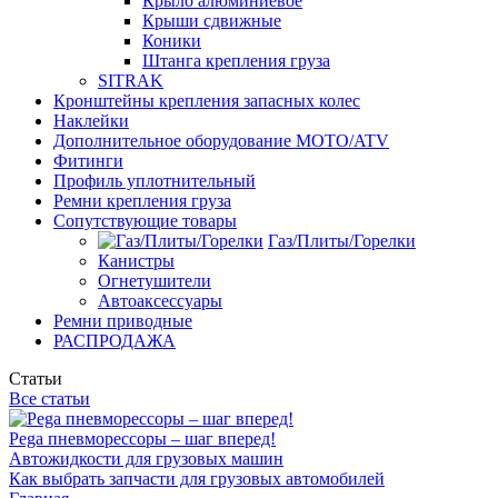
Крыло алюминиевое
Крыши сдвижные
Коники
Штанга крепления груза
SITRAK
Кронштейны крепления запасных колес
Наклейки
Дополнительное оборудование MOTO/ATV
Фитинги
Профиль уплотнительный
Ремни крепления груза
Сопутствующие товары
Газ/Плиты/Горелки
Канистры
Огнетушители
Автоаксессуары
Ремни приводные
РАСПРОДАЖА
Статьи
Все статьи
Pega пневморессоры – шаг вперед!
Автожидкости для грузовых машин
Как выбрать запчасти для грузовых автомобилей