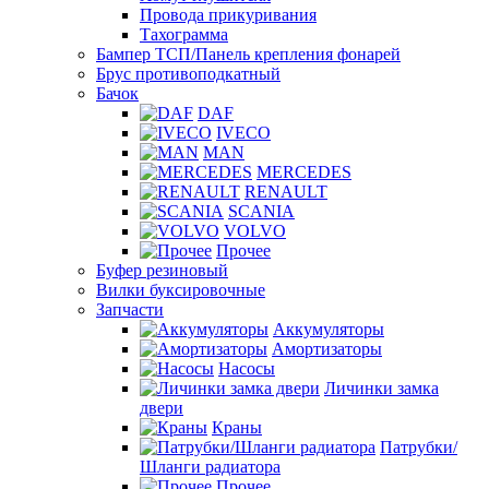
Провода прикуривания
Тахограмма
Бампер ТСП/Панель крепления фонарей
Брус противоподкатный
Бачок
DAF
IVECO
MAN
MERCEDES
RENAULT
SCANIA
VOLVO
Прочее
Буфер резиновый
Вилки буксировочные
Запчасти
Аккумуляторы
Амортизаторы
Насосы
Личинки замка
двери
Краны
Патрубки/
Шланги радиатора
Прочее