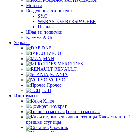
РАСПРОДАЖА
Метизы
Воздушные отопители
S&C
WEBASTO/EBERSPACHER
Планар
Шланги подкачки
Клемма АКБ
Зеркала
DAF
IVECO
MAN
MERCEDES
RENAULT
SCANIA
VOLVO
Прочее
ТСП
Инструмент
Ключ
Домкрат
Головка сменная
Ключ ступицы/
крышки ступицы
Съемник