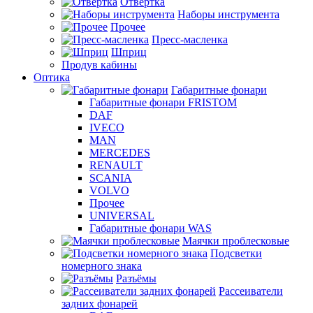
Отвертка
Наборы инструмента
Прочее
Пресс-масленка
Шприц
Продув кабины
Оптика
Габаритные фонари
Габаритные фонари FRISTOM
DAF
IVECO
MAN
MERCEDES
RENAULT
SCANIA
VOLVO
Прочее
UNIVERSAL
Габаритные фонари WAS
Маячки проблесковые
Подсветки
номерного знака
Разъёмы
Рассеиватели
задних фонарей