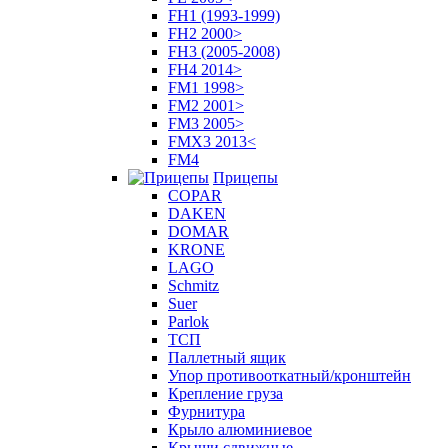
FH1 (1993-1999)
FH2 2000>
FH3 (2005-2008)
FH4 2014>
FM1 1998>
FM2 2001>
FM3 2005>
FMX3 2013<
FM4
Прицепы
COPAR
DAKEN
DOMAR
KRONE
LAGO
Schmitz
Suer
Parlok
ТСП
Паллетный ящик
Упор противооткатный/кронштейн
Крепление груза
Фурнитура
Крыло алюминиевое
Крыши сдвижные