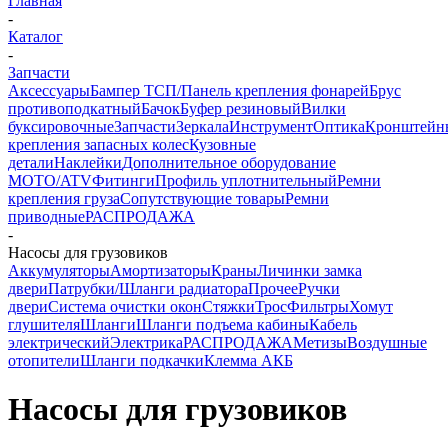
Главная
-
Каталог
-
Запчасти
Аксессуары
Бампер ТСП/Панель крепления фонарей
Брус
противоподкатный
Бачок
Буфер резиновый
Вилки
буксировочные
Запчасти
Зеркала
Инструмент
Оптика
Кронштейн
крепления запасных колес
Кузовные
детали
Наклейки
Дополнительное оборудование
MOTO/ATV
Фитинги
Профиль уплотнительный
Ремни
крепления груза
Сопутствующие товары
Ремни
приводные
РАСПРОДАЖА
-
Насосы для грузовиков
Аккумуляторы
Амортизаторы
Краны
Личинки замка
двери
Патрубки/Шланги радиатора
Прочее
Ручки
двери
Система очистки окон
Стяжки
Трос
Фильтры
Хомут
глушителя
Шланги
Шланги подъема кабины
Кабель
электрический
Электрика
РАСПРОДАЖА
Метизы
Воздушные
отопители
Шланги подкачки
Клемма АКБ
Насосы для грузовиков