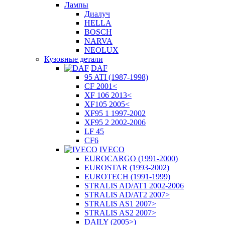
Лампы
Диалуч
HELLA
BOSCH
NARVA
NEOLUX
Кузовные детали
DAF
95 ATI (1987-1998)
CF 2001<
XF 106 2013<
XF105 2005<
XF95 1 1997-2002
XF95 2 2002-2006
LF 45
CF6
IVECO
EUROCARGO (1991-2000)
EUROSTAR (1993-2002)
EUROTECH (1991-1999)
STRALIS AD/AT1 2002-2006
STRALIS AD/AT2 2007>
STRALIS AS1 2007>
STRALIS AS2 2007>
DAILY (2005>)