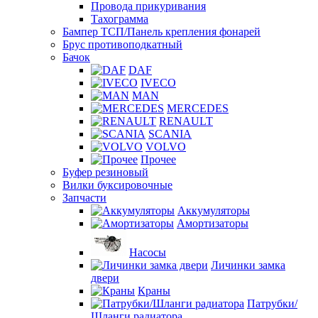
Провода прикуривания
Тахограмма
Бампер ТСП/Панель крепления фонарей
Брус противоподкатный
Бачок
DAF
IVECO
MAN
MERCEDES
RENAULT
SCANIA
VOLVO
Прочее
Буфер резиновый
Вилки буксировочные
Запчасти
Аккумуляторы
Амортизаторы
Насосы
Личинки замка
двери
Краны
Патрубки/
Шланги радиатора