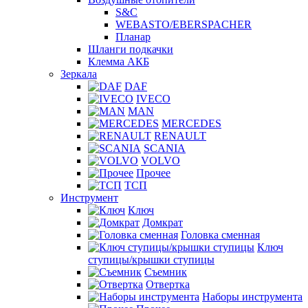
S&C
WEBASTO/EBERSPACHER
Планар
Шланги подкачки
Клемма АКБ
Зеркала
DAF
IVECO
MAN
MERCEDES
RENAULT
SCANIA
VOLVO
Прочее
ТСП
Инструмент
Ключ
Домкрат
Головка сменная
Ключ
ступицы/крышки ступицы
Съемник
Отвертка
Наборы инструмента