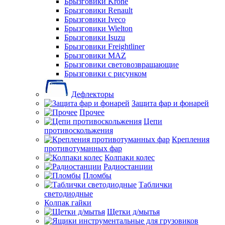
Брызговики Krone
Брызговики Renault
Брызговики Iveco
Брызговики Wielton
Брызговики Isuzu
Брызговики Freightliner
Брызговики MAZ
Брызговики световозвращающие
Брызговики с рисунком
Дефлекторы
Защита фар и фонарей
Прочее
Цепи
противоскольжения
Крепления
противотуманных фар
Колпаки колес
Радиостанции
Пломбы
Таблички
светодиодные
Колпак гайки
Щетки д/мытья