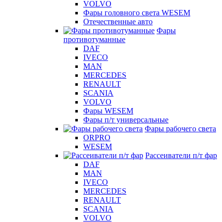
VOLVO
Фары головного света WESEM
Отечественные авто
Фары
противотуманные
DAF
IVECO
MAN
MERCEDES
RENAULT
SCANIA
VOLVO
Фары WESEM
Фары п/т универсальные
Фары рабочего света
ORPRO
WESEM
Рассеиватели п/т фар
DAF
MAN
IVECO
MERCEDES
RENAULT
SCANIA
VOLVO