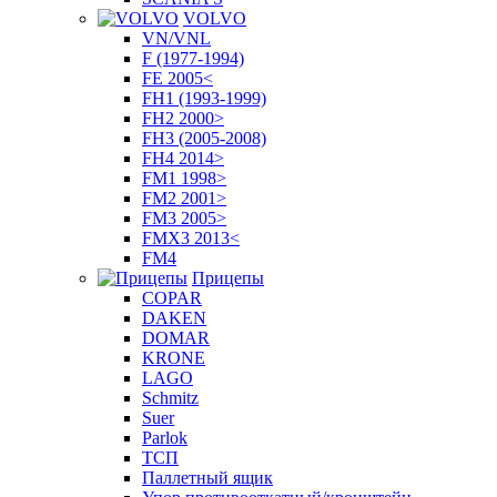
VOLVO
VN/VNL
F (1977-1994)
FE 2005<
FH1 (1993-1999)
FH2 2000>
FH3 (2005-2008)
FH4 2014>
FM1 1998>
FM2 2001>
FM3 2005>
FMX3 2013<
FM4
Прицепы
COPAR
DAKEN
DOMAR
KRONE
LAGO
Schmitz
Suer
Parlok
ТСП
Паллетный ящик