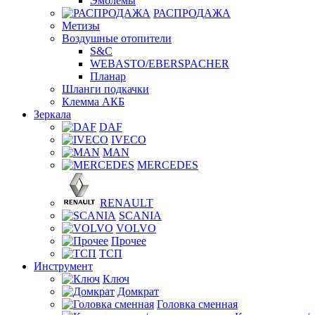
Эмблемы
РАСПРОДАЖА
Метизы
Воздушные отопители
S&C
WEBASTO/EBERSPACHER
Планар
Шланги подкачки
Клемма АКБ
Зеркала
DAF
IVECO
MAN
MERCEDES
RENAULT
SCANIA
VOLVO
Прочее
ТСП
Инструмент
Ключ
Домкрат
Головка сменная