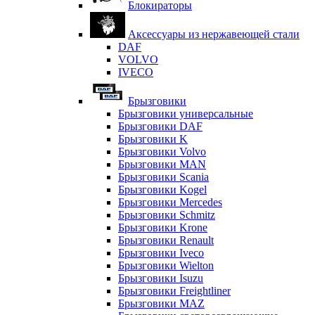
Блокираторы
Аксессуары из нержавеющей стали
DAF
VOLVO
IVECO
Брызговики
Брызговики универсальные
Брызговики DAF
Брызговики K
Брызговики Volvo
Брызговики MAN
Брызговики Scania
Брызговики Kogel
Брызговики Mercedes
Брызговики Schmitz
Брызговики Krone
Брызговики Renault
Брызговики Iveco
Брызговики Wielton
Брызговики Isuzu
Брызговики Freightliner
Брызговики MAZ