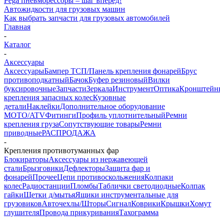
Pega пневморессоры – шаг вперед!
Автожидкости для грузовых машин
Как выбрать запчасти для грузовых автомобилей
Главная
-
Каталог
-
Аксессуары
Аксессуары
Бампер ТСП/Панель крепления фонарей
Брус
противоподкатный
Бачок
Буфер резиновый
Вилки
буксировочные
Запчасти
Зеркала
Инструмент
Оптика
Кронштейн
крепления запасных колес
Кузовные
детали
Наклейки
Дополнительное оборудование
MOTO/ATV
Фитинги
Профиль уплотнительный
Ремни
крепления груза
Сопутствующие товары
Ремни
приводные
РАСПРОДАЖА
-
Крепления противотуманных фар
Блокираторы
Аксессуары из нержавеющей
стали
Брызговики
Дефлекторы
Защита фар и
фонарей
Прочее
Цепи противоскольжения
Колпаки
колес
Радиостанции
Пломбы
Таблички светодиодные
Колпак
гайки
Щетки д/мытья
Ящики инструментальные для
грузовиков
Авточехлы/Шторы
Сигнал
Коврики
Крышки
Хомут
глушителя
Провода прикуривания
Тахограмма