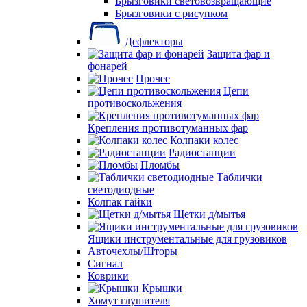
Брызговики световозвращающие
Брызговики с рисунком
Дефлекторы
Защита фар и
фонарей
Прочее
Цепи
противоскольжения
Крепления противотуманных фар
Колпаки колес
Радиостанции
Пломбы
Таблички
светодиодные
Колпак гайки
Щетки д/мытья
Ящики инструментальные для грузовиков
Авточехлы/Шторы
Сигнал
Коврики
Крышки
Хомут глушителя