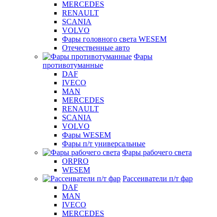
MERCEDES
RENAULT
SCANIA
VOLVO
Фары головного света WESEM
Отечественные авто
Фары
противотуманные
DAF
IVECO
MAN
MERCEDES
RENAULT
SCANIA
VOLVO
Фары WESEM
Фары п/т универсальные
Фары рабочего света
ORPRO
WESEM
Рассеиватели п/т фар
DAF
MAN
IVECO
MERCEDES