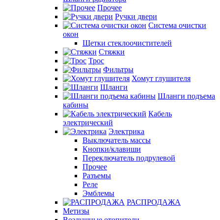
Прочее
Ручки двери
Система очистки
окон
Щетки стеклоочистителей
Стяжки
Трос
Фильтры
Хомут глушителя
Шланги
Шланги подъема
кабины
Кабель
электрический
Электрика
Выключатель массы
Кнопки/клавиши
Переключатель подрулевой
Прочее
Разъемы
Реле
Эмблемы
РАСПРОДАЖА
Метизы
Воздушные отопители