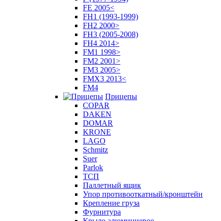
FE 2005<
FH1 (1993-1999)
FH2 2000>
FH3 (2005-2008)
FH4 2014>
FM1 1998>
FM2 2001>
FM3 2005>
FMX3 2013<
FM4
Прицепы
COPAR
DAKEN
DOMAR
KRONE
LAGO
Schmitz
Suer
Parlok
ТСП
Паллетный ящик
Упор противооткатный/кронштейн
Крепление груза
Фурнитура
Крыло алюминиевое