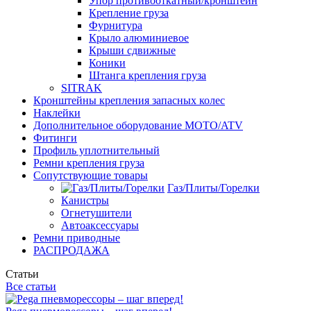
Упор противооткатный/кронштейн
Крепление груза
Фурнитура
Крыло алюминиевое
Крыши сдвижные
Коники
Штанга крепления груза
SITRAK
Кронштейны крепления запасных колес
Наклейки
Дополнительное оборудование MOTO/ATV
Фитинги
Профиль уплотнительный
Ремни крепления груза
Сопутствующие товары
Газ/Плиты/Горелки
Канистры
Огнетушители
Автоаксессуары
Ремни приводные
РАСПРОДАЖА
Статьи
Все статьи