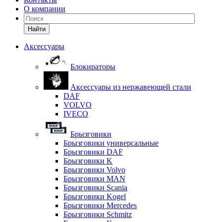
О компании
Найти
Аксессуары
Блокираторы
Аксессуары из нержавеющей стали
DAF
VOLVO
IVECO
Брызговики
Брызговики универсальные
Брызговики DAF
Брызговики K
Брызговики Volvo
Брызговики MAN
Брызговики Scania
Брызговики Kogel
Брызговики Mercedes
Брызговики Schmitz