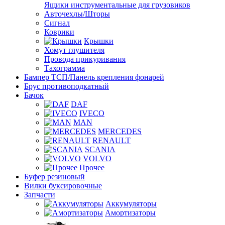
Ящики инструментальные для грузовиков
Авточехлы/Шторы
Сигнал
Коврики
Крышки
Хомут глушителя
Провода прикуривания
Тахограмма
Бампер ТСП/Панель крепления фонарей
Брус противоподкатный
Бачок
DAF
IVECO
MAN
MERCEDES
RENAULT
SCANIA
VOLVO
Прочее
Буфер резиновый
Вилки буксировочные
Запчасти
Аккумуляторы
Амортизаторы