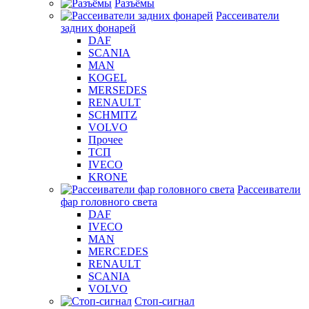
Разъёмы
Рассеиватели
задних фонарей
DAF
SCANIA
MAN
KOGEL
MERSEDES
RENAULT
SCHMITZ
VOLVO
Прочее
ТСП
IVECO
KRONE
Рассеиватели
фар головного света
DAF
IVECO
MAN
MERCEDES
RENAULT
SCANIA
VOLVO
Стоп-сигнал