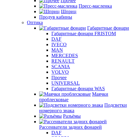
Прочее
Пресс-масленка
Шприц
Продув кабины
Оптика
Габаритные фонари
Габаритные фонари FRISTOM
DAF
IVECO
MAN
MERCEDES
RENAULT
SCANIA
VOLVO
Прочее
UNIVERSAL
Габаритные фонари WAS
Маячки
проблесковые
Подсветки
номерного знака
Разъёмы
Рассеиватели задних фонарей
DAF