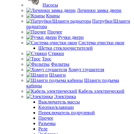
Насосы
Личинки замка двери
Краны
Патрубки/Шланги
радиатора
Прочее
Ручки двери
Система очистки окон
Щетки стеклоочистителей
Стяжки
Трос
Фильтры
Хомут глушителя
Шланги
Шланги подъема
кабины
Кабель электрический
Электрика
Выключатель массы
Кнопки/клавиши
Переключатель подрулевой
Прочее
Разъемы
Реле