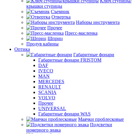
Ключ ступицы/
крышки ступицы
Съемник
Отвертка
Наборы инструмента
Прочее
Пресс-масленка
Шприц
Продув кабины
Оптика
Габаритные фонари
Габаритные фонари FRISTOM
DAF
IVECO
MAN
MERCEDES
RENAULT
SCANIA
VOLVO
Прочее
UNIVERSAL
Габаритные фонари WAS
Маячки проблесковые
Подсветки
номерного знака