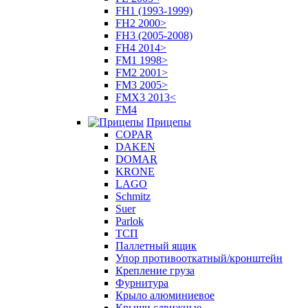
FH1 (1993-1999)
FH2 2000>
FH3 (2005-2008)
FH4 2014>
FM1 1998>
FM2 2001>
FM3 2005>
FMX3 2013<
FM4
Прицепы
COPAR
DAKEN
DOMAR
KRONE
LAGO
Schmitz
Suer
Parlok
ТСП
Паллетный ящик
Упор противооткатный/кронштейн
Крепление груза
Фурнитура
Крыло алюминиевое
Крыши сдвижные