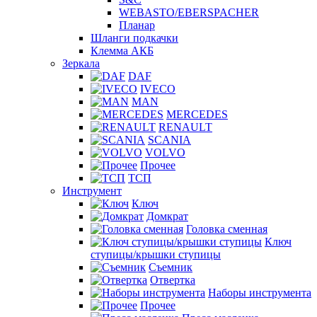
WEBASTO/EBERSPACHER
Планар
Шланги подкачки
Клемма АКБ
Зеркала
DAF
IVECO
MAN
MERCEDES
RENAULT
SCANIA
VOLVO
Прочее
ТСП
Инструмент
Ключ
Домкрат
Головка сменная
Ключ
ступицы/крышки ступицы
Съемник
Отвертка
Наборы инструмента
Прочее