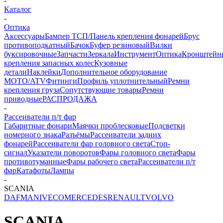
-
Каталог
-
Оптика
Аксессуары
Бампер ТСП/Панель крепления фонарей
Брус
противоподкатный
Бачок
Буфер резиновый
Вилки
буксировочные
Запчасти
Зеркала
Инструмент
Оптика
Кронштейн
крепления запасных колес
Кузовные
детали
Наклейки
Дополнительное оборудование
MOTO/ATV
Фитинги
Профиль уплотнительный
Ремни
крепления груза
Сопутствующие товары
Ремни
приводные
РАСПРОДАЖА
-
Рассеиватели п/т фар
Габаритные фонари
Маячки проблесковые
Подсветки
номерного знака
Разъёмы
Рассеиватели задних
фонарей
Рассеиватели фар головного света
Стоп-
сигнал
Указатели поворотов
Фары головного света
Фары
противотуманные
Фары рабочего света
Рассеиватели п/т
фар
Катафоты
Лампы
-
SCANIA
DAF
MAN
IVECO
MERCEDES
RENAULT
VOLVO
SCANIA