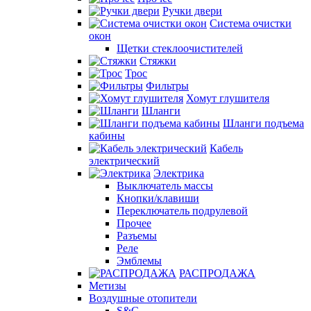
Ручки двери
Система очистки
окон
Щетки стеклоочистителей
Стяжки
Трос
Фильтры
Хомут глушителя
Шланги
Шланги подъема
кабины
Кабель
электрический
Электрика
Выключатель массы
Кнопки/клавиши
Переключатель подрулевой
Прочее
Разъемы
Реле
Эмблемы
РАСПРОДАЖА
Метизы
Воздушные отопители
S&C