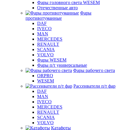
Фары головного света WESEM
Отечественные авто
Фары
противотуманные
DAF
IVECO
MAN
MERCEDES
RENAULT
SCANIA
VOLVO
Фары WESEM
Фары п/т универсальные
Фары рабочего света
ORPRO
WESEM
Рассеиватели п/т фар
DAF
MAN
IVECO
MERCEDES
RENAULT
SCANIA
VOLVO
Катафоты