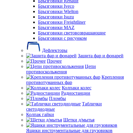
Брызговики Renault
Брызговики Iveco
Брызговики Wielton
Брызговики Isuzu
Брызговики Freightliner
Брызговики MAZ
Брызговики световозвращающие
Брызговики с рисунком
Дефлекторы
Защита фар и фонарей
Прочее
Цепи
противоскольжения
Крепления
противотуманных фар
Колпаки колес
Радиостанции
Пломбы
Таблички
светодиодные
Колпак гайки
Щетки д/мытья
Ящики инструментальные для грузовиков