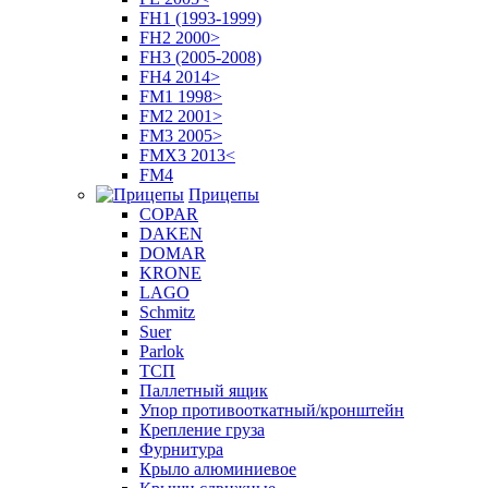
FH1 (1993-1999)
FH2 2000>
FH3 (2005-2008)
FH4 2014>
FM1 1998>
FM2 2001>
FM3 2005>
FMX3 2013<
FM4
Прицепы
COPAR
DAKEN
DOMAR
KRONE
LAGO
Schmitz
Suer
Parlok
ТСП
Паллетный ящик
Упор противооткатный/кронштейн
Крепление груза
Фурнитура
Крыло алюминиевое