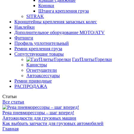
Крыши сдвижные
Коники
Штанга крепления груза
SITRAK
Кронштейны крепления запасных колес
Наклейки
Дополнительное оборудование MOTO/ATV
Фитинги
Профиль уплотнительный
Ремни крепления груза
Сопутствующие товары
Газ/Плиты/Горелки
Канистры
Огнетушители
Автоаксессуары
Ремни приводные
РАСПРОДАЖА
Статьи
Все статьи
Pega пневморессоры – шаг вперед!
Автожидкости для грузовых машин
Как выбрать запчасти для грузовых автомобилей
Главная