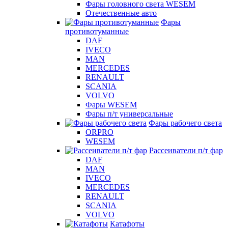
Фары головного света WESEM
Отечественные авто
Фары
противотуманные
DAF
IVECO
MAN
MERCEDES
RENAULT
SCANIA
VOLVO
Фары WESEM
Фары п/т универсальные
Фары рабочего света
ORPRO
WESEM
Рассеиватели п/т фар
DAF
MAN
IVECO
MERCEDES
RENAULT
SCANIA
VOLVO
Катафоты