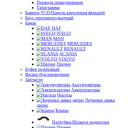
Провода прикуривания
Тахограмма
Бампер ТСП/Панель крепления фонарей
Брус противоподкатный
Бачок
DAF
IVECO
MAN
MERCEDES
RENAULT
SCANIA
VOLVO
Прочее
Буфер резиновый
Вилки буксировочные
Запчасти
Аккумуляторы
Амортизаторы
Насосы
Личинки замка
двери
Краны
Патрубки/Шланги радиатора
Прочее