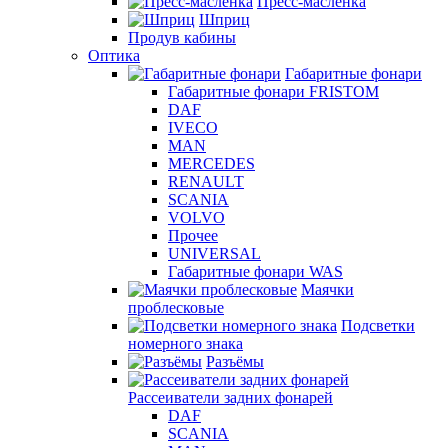
Пресс-масленка
Шприц
Продув кабины
Оптика
Габаритные фонари
Габаритные фонари FRISTOM
DAF
IVECO
MAN
MERCEDES
RENAULT
SCANIA
VOLVO
Прочее
UNIVERSAL
Габаритные фонари WAS
Маячки
проблесковые
Подсветки
номерного знака
Разъёмы
Рассеиватели задних фонарей
DAF
SCANIA