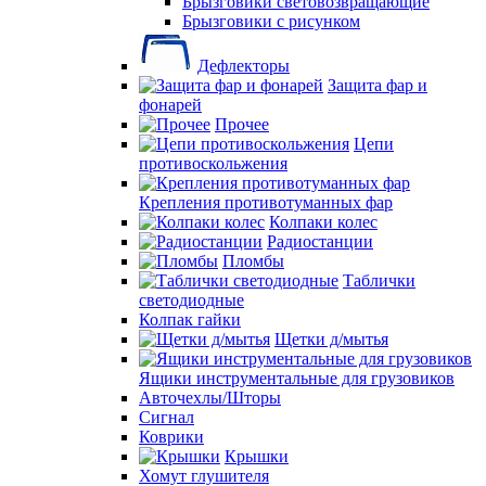
Брызговики световозвращающие
Брызговики с рисунком
Дефлекторы
Защита фар и
фонарей
Прочее
Цепи
противоскольжения
Крепления противотуманных фар
Колпаки колес
Радиостанции
Пломбы
Таблички
светодиодные
Колпак гайки
Щетки д/мытья
Ящики инструментальные для грузовиков
Авточехлы/Шторы
Сигнал
Коврики
Крышки
Хомут глушителя