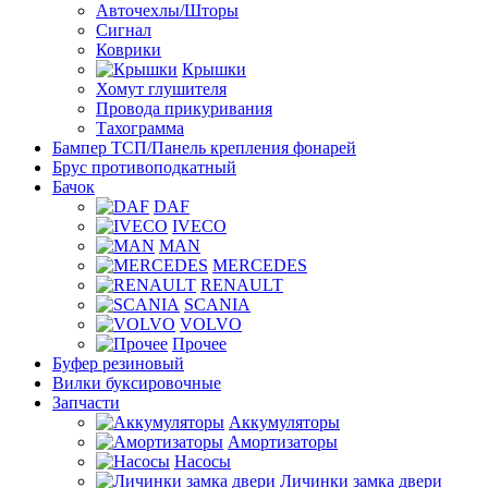
Авточехлы/Шторы
Сигнал
Коврики
Крышки
Хомут глушителя
Провода прикуривания
Тахограмма
Бампер ТСП/Панель крепления фонарей
Брус противоподкатный
Бачок
DAF
IVECO
MAN
MERCEDES
RENAULT
SCANIA
VOLVO
Прочее
Буфер резиновый
Вилки буксировочные
Запчасти
Аккумуляторы
Амортизаторы
Насосы
Личинки замка двери