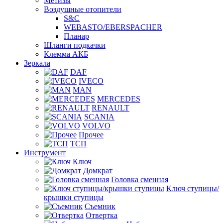
Метизы
Воздушные отопители
S&C
WEBASTO/EBERSPACHER
Планар
Шланги подкачки
Клемма АКБ
Зеркала
DAF
IVECO
MAN
MERCEDES
RENAULT
SCANIA
VOLVO
Прочее
ТСП
Инструмент
Ключ
Домкрат
Головка сменная
Ключ ступицы/
крышки ступицы
Съемник
Отвертка