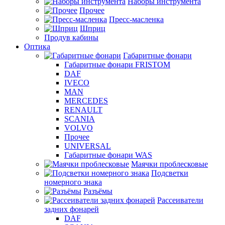
Наборы инструмента
Прочее
Пресс-масленка
Шприц
Продув кабины
Оптика
Габаритные фонари
Габаритные фонари FRISTOM
DAF
IVECO
MAN
MERCEDES
RENAULT
SCANIA
VOLVO
Прочее
UNIVERSAL
Габаритные фонари WAS
Маячки проблесковые
Подсветки
номерного знака
Разъёмы
Рассеиватели
задних фонарей
DAF