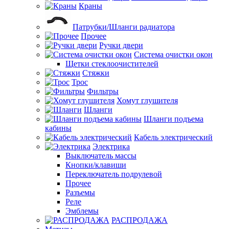
Краны
Патрубки/Шланги радиатора
Прочее
Ручки двери
Система очистки окон
Щетки стеклоочистителей
Стяжки
Трос
Фильтры
Хомут глушителя
Шланги
Шланги подъема
кабины
Кабель электрический
Электрика
Выключатель массы
Кнопки/клавиши
Переключатель подрулевой
Прочее
Разъемы
Реле
Эмблемы
РАСПРОДАЖА