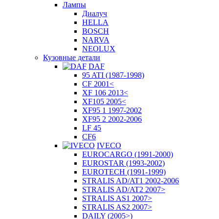
Лампы
Диалуч
HELLA
BOSCH
NARVA
NEOLUX
Кузовные детали
DAF
95 ATI (1987-1998)
CF 2001<
XF 106 2013<
XF105 2005<
XF95 1 1997-2002
XF95 2 2002-2006
LF 45
CF6
IVECO
EUROCARGO (1991-2000)
EUROSTAR (1993-2002)
EUROTECH (1991-1999)
STRALIS AD/AT1 2002-2006
STRALIS AD/AT2 2007>
STRALIS AS1 2007>
STRALIS AS2 2007>
DAILY (2005>)