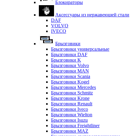
Блокираторы
Аксессуары из нержавеющей стали
DAF
VOLVO
IVECO
Брызговики
Брызговики универсальные
Брызговики DAF
Брызговики K
Брызговики Volvo
Брызговики MAN
Брызговики Scania
Брызговики Kogel
Брызговики Mercedes
Брызговики Schmitz
Брызговики Krone
Брызговики Renault
Брызговики Iveco
Брызговики Wielton
Брызговики Isuzu
Брызговики Freightliner
Брызговики MAZ