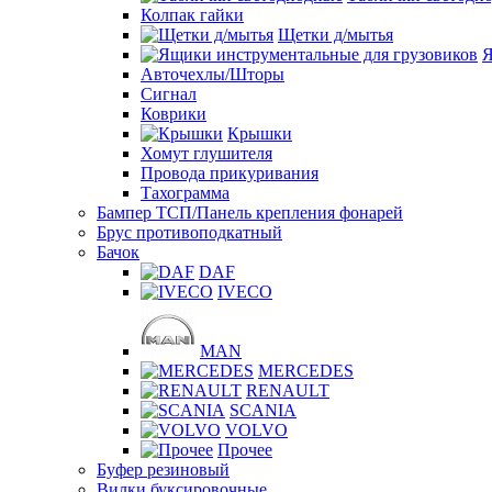
Колпак гайки
Щетки д/мытья
Я
Авточехлы/Шторы
Сигнал
Коврики
Крышки
Хомут глушителя
Провода прикуривания
Тахограмма
Бампер ТСП/Панель крепления фонарей
Брус противоподкатный
Бачок
DAF
IVECO
MAN
MERCEDES
RENAULT
SCANIA
VOLVO
Прочее
Буфер резиновый
Вилки буксировочные