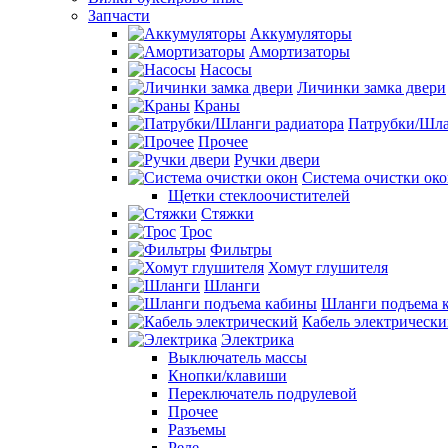
Запчасти
Аккумуляторы
Амортизаторы
Насосы
Личинки замка двери
Краны
Патрубки/Шла
Прочее
Ручки двери
Система очистки ок
Щетки стеклоочистителей
Стяжки
Трос
Фильтры
Хомут глушителя
Шланги
Шланги подъема 
Кабель электрическ
Электрика
Выключатель массы
Кнопки/клавиши
Переключатель подрулевой
Прочее
Разъемы
Реле