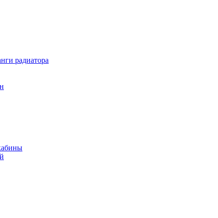
нги радиатора
он
кабины
ий