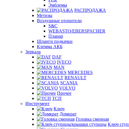
Эмблемы
РАСПРОДАЖА
Метизы
Воздушные отопители
S&C
WEBASTO/EBERSPACHER
Планар
Шланги подкачки
Клемма АКБ
Зеркала
DAF
IVECO
MAN
MERCEDES
RENAULT
SCANIA
VOLVO
Прочее
ТСП
Инструмент
Ключ
Домкрат
Головка сменная
Ключ сту