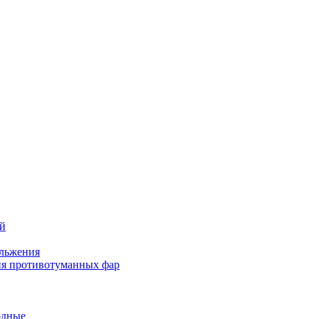
ей
льжения
я противотуманных фар
одные