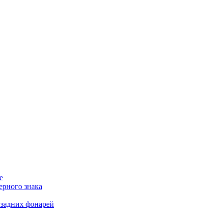
е
ерного знака
 задних фонарей