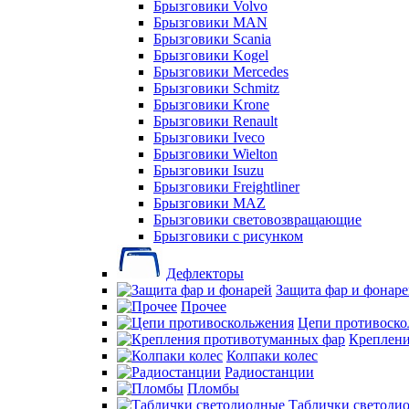
Брызговики Volvo
Брызговики MAN
Брызговики Scania
Брызговики Kogel
Брызговики Mercedes
Брызговики Schmitz
Брызговики Krone
Брызговики Renault
Брызговики Iveco
Брызговики Wielton
Брызговики Isuzu
Брызговики Freightliner
Брызговики MAZ
Брызговики световозвращающие
Брызговики с рисунком
Дефлекторы
Защита фар и фонар
Прочее
Цепи противоско
Креплени
Колпаки колес
Радиостанции
Пломбы
Таблички светоди