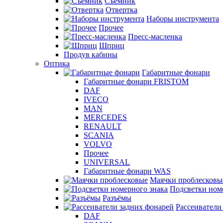
Съемник
Отвертка
Наборы инструмента
Прочее
Пресс-масленка
Шприц
Продув кабины
Оптика
Габаритные фонари
Габаритные фонари FRISTOM
DAF
IVECO
MAN
MERCEDES
RENAULT
SCANIA
VOLVO
Прочее
UNIVERSAL
Габаритные фонари WAS
Маячки проблесковы
Подсветки ном
Разъёмы
Рассеиватели
DAF