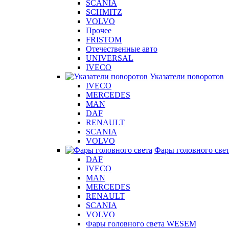
SCANIA
SCHMITZ
VOLVO
Прочее
FRISTOM
Отечественные авто
UNIVERSAL
IVECO
Указатели поворотов
IVECO
MERCEDES
MAN
DAF
RENAULT
SCANIA
VOLVO
Фары головного све
DAF
IVECO
MAN
MERCEDES
RENAULT
SCANIA
VOLVO
Фары головного света WESEM