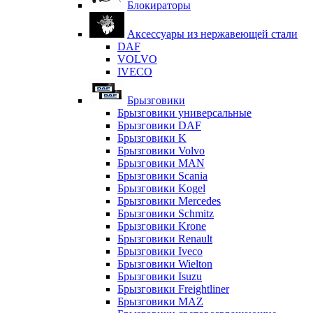
Блокираторы
Аксессуары из нержавеющей стали
DAF
VOLVO
IVECO
Брызговики
Брызговики универсальные
Брызговики DAF
Брызговики K
Брызговики Volvo
Брызговики MAN
Брызговики Scania
Брызговики Kogel
Брызговики Mercedes
Брызговики Schmitz
Брызговики Krone
Брызговики Renault
Брызговики Iveco
Брызговики Wielton
Брызговики Isuzu
Брызговики Freightliner
Брызговики MAZ