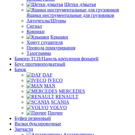
Щетки д/мытья
Ящики инструментальные для грузовиков
Авточехлы/Шторы
Сигнал
Коврики
Крышки
Хомут глушителя
Провода прикуривания
Тахограмма
Бампер ТСП/Панель крепления фонарей
Брус противоподкатный
Бачок
DAF
IVECO
MAN
MERCEDES
RENAULT
SCANIA
VOLVO
Прочее
Буфер резиновый
Вилки буксировочные
Запчасти
Аккумуляторы