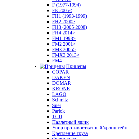
F (1977-1994)
FE 2005<
FH1 (1993-1999)
FH2 2000>
FH3 (2005-2008)
FH4 2014>
FM1 1998>
FM2 2001>
FM3 2005>
FMX3 2013<
FM4
Прицепы
COPAR
DAKEN
DOMAR
KRONE
LAGO
Schmitz
Suer
Parlok
ТСП
Паллетный ящик
Упор противооткатный/кронштейн
Крепление груза
Фурнитура