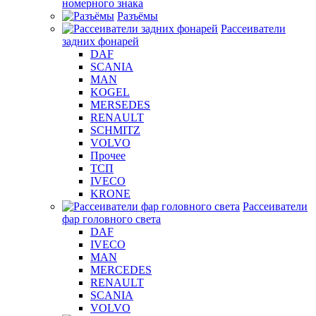
номерного знака
Разъёмы
Рассеиватели
задних фонарей
DAF
SCANIA
MAN
KOGEL
MERSEDES
RENAULT
SCHMITZ
VOLVO
Прочее
ТСП
IVECO
KRONE
Рассеиватели
фар головного света
DAF
IVECO
MAN
MERCEDES
RENAULT
SCANIA
VOLVO