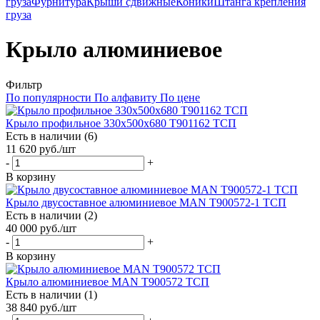
груза
Фурнитура
Крыши сдвижные
Коники
Штанга крепления
груза
Крыло алюминиевое
Фильтр
По популярности
По алфавиту
По цене
Крыло профильное 330х500х680 T901162 ТСП
Есть в наличии (6)
11 620
руб.
/шт
-
+
В корзину
Крыло двусоставное алюминиевое MAN T900572-1 ТСП
Есть в наличии (2)
40 000
руб.
/шт
-
+
В корзину
Крыло алюминиевое MAN T900572 ТСП
Есть в наличии (1)
38 840
руб.
/шт