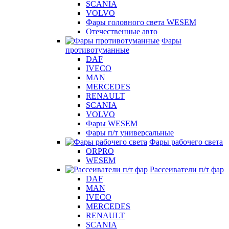
SCANIA
VOLVO
Фары головного света WESEM
Отечественные авто
Фары
противотуманные
DAF
IVECO
MAN
MERCEDES
RENAULT
SCANIA
VOLVO
Фары WESEM
Фары п/т универсальные
Фары рабочего света
ORPRO
WESEM
Рассеиватели п/т фар
DAF
MAN
IVECO
MERCEDES
RENAULT
SCANIA