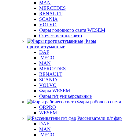
MAN
MERCEDES
RENAULT
SCANIA
VOLVO
Фары головного света WESEM
Отечественные авто
Фары
противотуманные
DAF
IVECO
MAN
MERCEDES
RENAULT
SCANIA
VOLVO
Фары WESEM
Фары п/т универсальные
Фары рабочего света
ORPRO
WESEM
Рассеиватели п/т фар
DAF
MAN
IVECO