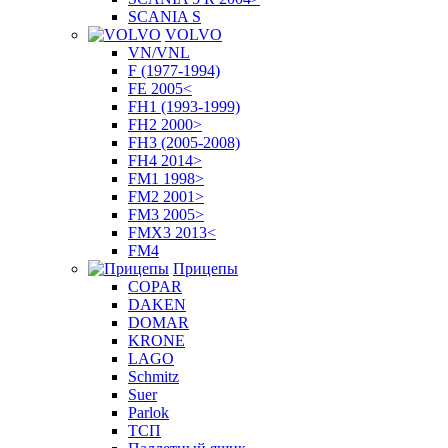
SCANIA S
VOLVO
VN/VNL
F (1977-1994)
FE 2005<
FH1 (1993-1999)
FH2 2000>
FH3 (2005-2008)
FH4 2014>
FM1 1998>
FM2 2001>
FM3 2005>
FMX3 2013<
FM4
Прицепы
COPAR
DAKEN
DOMAR
KRONE
LAGO
Schmitz
Suer
Parlok
ТСП