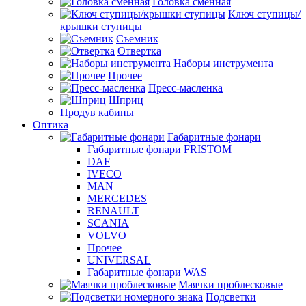
Головка сменная
Ключ ступицы/
крышки ступицы
Съемник
Отвертка
Наборы инструмента
Прочее
Пресс-масленка
Шприц
Продув кабины
Оптика
Габаритные фонари
Габаритные фонари FRISTOM
DAF
IVECO
MAN
MERCEDES
RENAULT
SCANIA
VOLVO
Прочее
UNIVERSAL
Габаритные фонари WAS
Маячки проблесковые
Подсветки