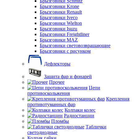
Брызговики Schmitz
Брызговики Krone
Брызговики Renault
Брызговики Iveco
Брызговики Wielton
Брызговики Isuzu
Брызговики Freightliner
Брызговики MAZ
Брызговики световозвращающие
Брызговики с рисунком
Дефлекторы
Защита фар и фонарей
Прочее
Цепи
противоскольжения
Крепления
противотуманных фар
Колпаки колес
Радиостанции
Пломбы
Таблички
светодиодные
Колпак гайки