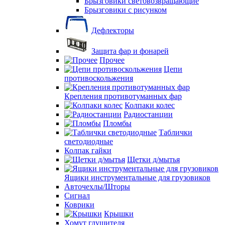
Брызговики световозвращающие
Брызговики с рисунком
Дефлекторы
Защита фар и фонарей
Прочее
Цепи
противоскольжения
Крепления противотуманных фар
Колпаки колес
Радиостанции
Пломбы
Таблички
светодиодные
Колпак гайки
Щетки д/мытья
Ящики инструментальные для грузовиков
Авточехлы/Шторы
Сигнал
Коврики
Крышки
Хомут глушителя