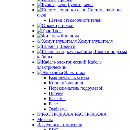
Ручки двери
Система очистки
окон
Щетки стеклоочистителей
Стяжки
Трос
Фильтры
Хомут глушителя
Шланги
Шланги подъема
кабины
Кабель
электрический
Электрика
Выключатель массы
Кнопки/клавиши
Переключатель подрулевой
Прочее
Разъемы
Реле
Эмблемы
РАСПРОДАЖА
Метизы
Воздушные отопители
S&C