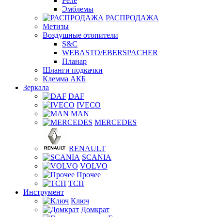
Реле
Эмблемы
РАСПРОДАЖА
Метизы
Воздушные отопители
S&C
WEBASTO/EBERSPACHER
Планар
Шланги подкачки
Клемма АКБ
Зеркала
DAF
IVECO
MAN
MERCEDES
RENAULT
SCANIA
VOLVO
Прочее
ТСП
Инструмент
Ключ
Домкрат