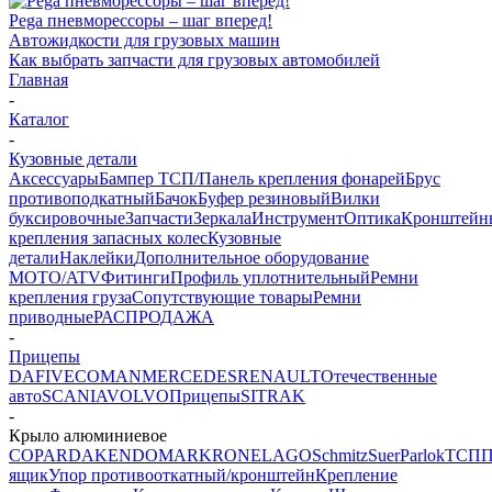
Pega пневморессоры – шаг вперед!
Автожидкости для грузовых машин
Как выбрать запчасти для грузовых автомобилей
Главная
-
Каталог
-
Кузовные детали
Аксессуары
Бампер ТСП/Панель крепления фонарей
Брус
противоподкатный
Бачок
Буфер резиновый
Вилки
буксировочные
Запчасти
Зеркала
Инструмент
Оптика
Кронштейн
крепления запасных колес
Кузовные
детали
Наклейки
Дополнительное оборудование
MOTO/ATV
Фитинги
Профиль уплотнительный
Ремни
крепления груза
Сопутствующие товары
Ремни
приводные
РАСПРОДАЖА
-
Прицепы
DAF
IVECO
MAN
MERCEDES
RENAULT
Отечественные
авто
SCANIA
VOLVO
Прицепы
SITRAK
-
Крыло алюминиевое
COPAR
DAKEN
DOMAR
KRONE
LAGO
Schmitz
Suer
Parlok
ТСП
П
ящик
Упор противооткатный/кронштейн
Крепление