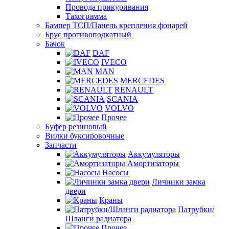
Провода прикуривания
Тахограмма
Бампер ТСП/Панель крепления фонарей
Брус противоподкатный
Бачок
DAF
IVECO
MAN
MERCEDES
RENAULT
SCANIA
VOLVO
Прочее
Буфер резиновый
Вилки буксировочные
Запчасти
Аккумуляторы
Амортизаторы
Насосы
Личинки замка
двери
Краны
Патрубки/
Шланги радиатора
Прочее