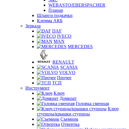
WEBASTO/EBERSPACHER
Планар
Шланги подкачки
Клемма АКБ
Зеркала
DAF
IVECO
MAN
MERCEDES
RENAULT
SCANIA
VOLVO
Прочее
ТСП
Инструмент
Ключ
Домкрат
Головка сменная
Ключ
ступицы/крышки ступицы
Съемник
Отвертка