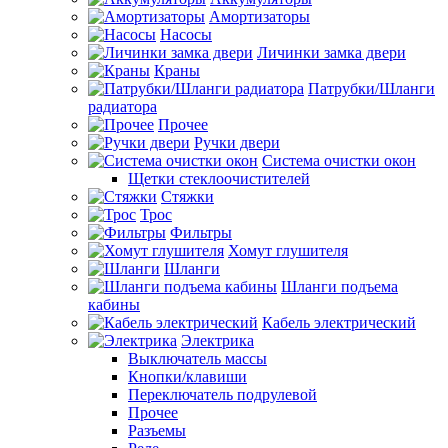
Амортизаторы
Насосы
Личинки замка двери
Краны
Патрубки/Шланги
радиатора
Прочее
Ручки двери
Система очистки окон
Щетки стеклоочистителей
Стяжки
Трос
Фильтры
Хомут глушителя
Шланги
Шланги подъема
кабины
Кабель электрический
Электрика
Выключатель массы
Кнопки/клавиши
Переключатель подрулевой
Прочее
Разъемы