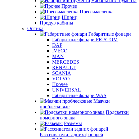
Наборы инструмента
Прочее
Пресс-масленка
Шприц
Продув кабины
Оптика
Габаритные фонари
Габаритные фонари FRISTOM
DAF
IVECO
MAN
MERCEDES
RENAULT
SCANIA
VOLVO
Прочее
UNIVERSAL
Габаритные фонари WAS
Маячки
проблесковые
Подсветки
номерного знака
Разъёмы
Рассеиватели задних фонарей