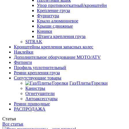
Паллетный ящик
Упор противооткатный/кронштейн
Крепление груза
Фурнитура
Крыло алюминиевое
Крыши сдвижные
Коники
Штанга крепления груза
SITRAK
Кронштейны крепления запасных колес
Наклейки
Дополнительное оборудование MOTO/ATV
Фитинги
Профиль уплотнительный
Ремни крепления груза
Сопутствующие товары
Газ/Плиты/Горелки
Канистры
Огнетушители
Автоаксессуары
Ремни приводные
РАСПРОДАЖА
Статьи
Все статьи