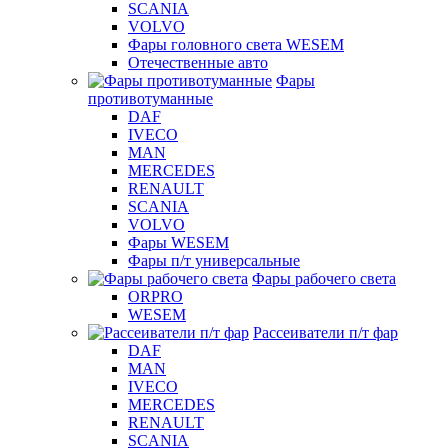
SCANIA
VOLVO
Фары головного света WESEM
Отечественные авто
Фары
противотуманные
DAF
IVECO
MAN
MERCEDES
RENAULT
SCANIA
VOLVO
Фары WESEM
Фары п/т универсальные
Фары рабочего света
ORPRO
WESEM
Рассеиватели п/т фар
DAF
MAN
IVECO
MERCEDES
RENAULT
SCANIA