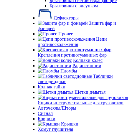
Брызговики световозвращающие
Брызговики с рисунком
Дефлекторы
Защита фар и
фонарей
Прочее
Цепи
противоскольжения
Крепления противотуманных фар
Колпаки колес
Радиостанции
Пломбы
Таблички
светодиодные
Колпак гайки
Щетки д/мытья
Ящики инструментальные для грузовиков
Авточехлы/Шторы
Сигнал
Коврики
Крышки
Хомут глушителя