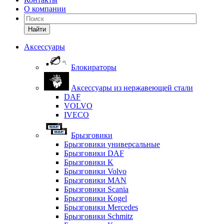
О компании
Найти
Аксессуары
Блокираторы
Аксессуары из нержавеющей стали
DAF
VOLVO
IVECO
Брызговики
Брызговики универсальные
Брызговики DAF
Брызговики K
Брызговики Volvo
Брызговики MAN
Брызговики Scania
Брызговики Kogel
Брызговики Mercedes
Брызговики Schmitz