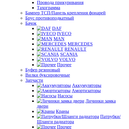
Провода прикуривания
Тахограмма
Бампер ТСП/Панель крепления фонарей
Брус противоподкатный
Бачок
DAF
IVECO
MAN
MERCEDES
RENAULT
SCANIA
VOLVO
Прочее
Буфер резиновый
Вилки буксировочные
Запчасти
Аккумуляторы
Амортизаторы
Насосы
Личинки замка
двери
Краны
Патрубки/
Шланги радиатора
Прочее