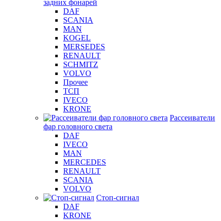
задних фонарей
DAF
SCANIA
MAN
KOGEL
MERSEDES
RENAULT
SCHMITZ
VOLVO
Прочее
ТСП
IVECO
KRONE
Рассеиватели
фар головного света
DAF
IVECO
MAN
MERCEDES
RENAULT
SCANIA
VOLVO
Стоп-сигнал
DAF
KRONE