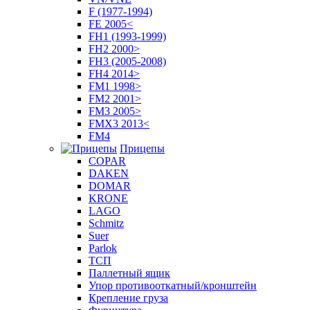
F (1977-1994)
FE 2005<
FH1 (1993-1999)
FH2 2000>
FH3 (2005-2008)
FH4 2014>
FM1 1998>
FM2 2001>
FM3 2005>
FMX3 2013<
FM4
Прицепы
COPAR
DAKEN
DOMAR
KRONE
LAGO
Schmitz
Suer
Parlok
ТСП
Паллетный ящик
Упор противооткатный/кронштейн
Крепление груза