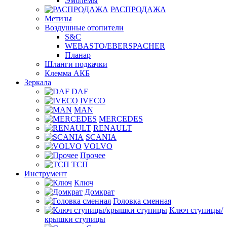
Эмблемы
РАСПРОДАЖА
Метизы
Воздушные отопители
S&C
WEBASTO/EBERSPACHER
Планар
Шланги подкачки
Клемма АКБ
Зеркала
DAF
IVECO
MAN
MERCEDES
RENAULT
SCANIA
VOLVO
Прочее
ТСП
Инструмент
Ключ
Домкрат
Головка сменная
Ключ ступицы/
крышки ступицы