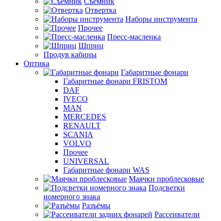
Съемник
Отвертка
Наборы инструмента
Прочее
Пресс-масленка
Шприц
Продув кабины
Оптика
Габаритные фонари
Габаритные фонари FRISTOM
DAF
IVECO
MAN
MERCEDES
RENAULT
SCANIA
VOLVO
Прочее
UNIVERSAL
Габаритные фонари WAS
Маячки проблесковые
Подсветки
номерного знака
Разъёмы
Рассеиватели