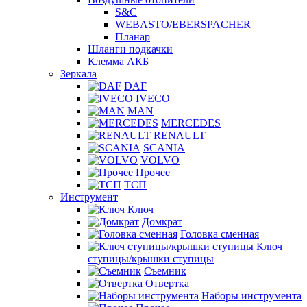
S&C
WEBASTO/EBERSPACHER
Планар
Шланги подкачки
Клемма АКБ
Зеркала
DAF
IVECO
MAN
MERCEDES
RENAULT
SCANIA
VOLVO
Прочее
ТСП
Инструмент
Ключ
Домкрат
Головка сменная
Ключ
ступицы/крышки ступицы
Съемник
Отвертка
Наборы инструмента