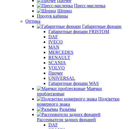
Прочее
Пресс-масленка
Шприц
Продув кабины
Оптика
Габаритные фонари
Габаритные фонари FRISTOM
DAF
IVECO
MAN
MERCEDES
RENAULT
SCANIA
VOLVO
Прочее
UNIVERSAL
Габаритные фонари WAS
Маячки
проблесковые
Подсветки
номерного знака
Разъёмы
Рассеиватели задних фонарей
DAF