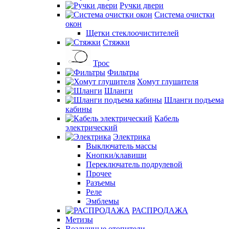
Ручки двери
Система очистки
окон
Щетки стеклоочистителей
Стяжки
Трос
Фильтры
Хомут глушителя
Шланги
Шланги подъема
кабины
Кабель
электрический
Электрика
Выключатель массы
Кнопки/клавиши
Переключатель подрулевой
Прочее
Разъемы
Реле
Эмблемы
РАСПРОДАЖА
Метизы
Воздушные отопители