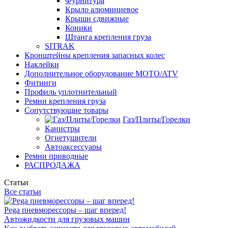
Фурнитура
Крыло алюминиевое
Крыши сдвижные
Коники
Штанга крепления груза
SITRAK
Кронштейны крепления запасных колес
Наклейки
Дополнительное оборудование MOTO/ATV
Фитинги
Профиль уплотнительный
Ремни крепления груза
Сопутствующие товары
Газ/Плиты/Горелки
Канистры
Огнетушители
Автоаксессуары
Ремни приводные
РАСПРОДАЖА
Статьи
Все статьи
Pega пневморессоры – шаг вперед!
Автожидкости для грузовых машин