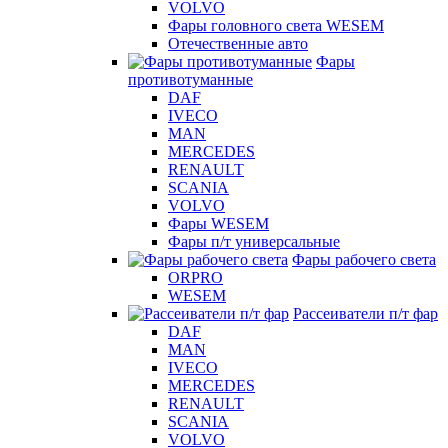
VOLVO
Фары головного света WESEM
Отечественные авто
Фары
противотуманные
DAF
IVECO
MAN
MERCEDES
RENAULT
SCANIA
VOLVO
Фары WESEM
Фары п/т универсальные
Фары рабочего света
ORPRO
WESEM
Рассеиватели п/т фар
DAF
MAN
IVECO
MERCEDES
RENAULT
SCANIA
VOLVO