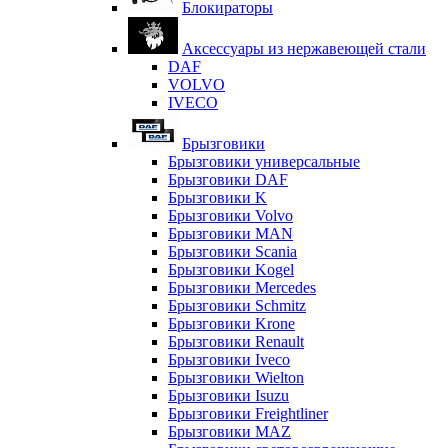
Блокираторы
Аксессуары из нержавеющей стали
DAF
VOLVO
IVECO
Брызговики
Брызговики универсальные
Брызговики DAF
Брызговики K
Брызговики Volvo
Брызговики MAN
Брызговики Scania
Брызговики Kogel
Брызговики Mercedes
Брызговики Schmitz
Брызговики Krone
Брызговики Renault
Брызговики Iveco
Брызговики Wielton
Брызговики Isuzu
Брызговики Freightliner
Брызговики MAZ