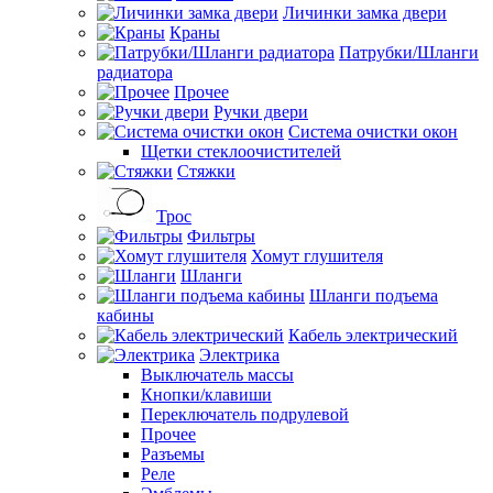
Личинки замка двери
Краны
Патрубки/Шланги
радиатора
Прочее
Ручки двери
Система очистки окон
Щетки стеклоочистителей
Стяжки
Трос
Фильтры
Хомут глушителя
Шланги
Шланги подъема
кабины
Кабель электрический
Электрика
Выключатель массы
Кнопки/клавиши
Переключатель подрулевой
Прочее
Разъемы
Реле