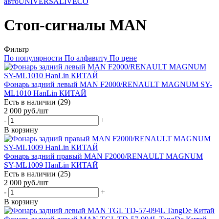
авто
UNIVERSAL
IVECO
Стоп-сигналы MAN
Фильтр
По популярности
По алфавиту
По цене
Фонарь задний левый MAN F2000/RENAULT MAGNUM SY-
ML1010 HanLin КИТАЙ
Есть в наличии (29)
2 000
руб.
/шт
-
+
В корзину
Фонарь задний правый MAN F2000/RENAULT MAGNUM
SY-ML1009 HanLin КИТАЙ
Есть в наличии (25)
2 000
руб.
/шт
-
+
В корзину