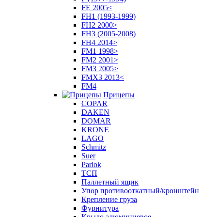
FE 2005<
FH1 (1993-1999)
FH2 2000>
FH3 (2005-2008)
FH4 2014>
FM1 1998>
FM2 2001>
FM3 2005>
FMX3 2013<
FM4
Прицепы
COPAR
DAKEN
DOMAR
KRONE
LAGO
Schmitz
Suer
Parlok
ТСП
Паллетный ящик
Упор противооткатный/кронштейн
Крепление груза
Фурнитура
Крыло алюминиевое