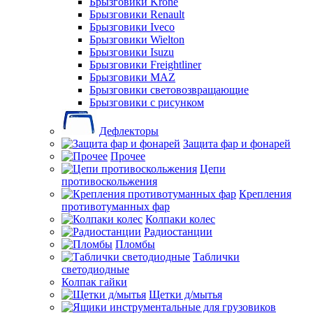
Брызговики Krone
Брызговики Renault
Брызговики Iveco
Брызговики Wielton
Брызговики Isuzu
Брызговики Freightliner
Брызговики MAZ
Брызговики световозвращающие
Брызговики с рисунком
Дефлекторы
Защита фар и фонарей
Прочее
Цепи
противоскольжения
Крепления
противотуманных фар
Колпаки колес
Радиостанции
Пломбы
Таблички
светодиодные
Колпак гайки
Щетки д/мытья