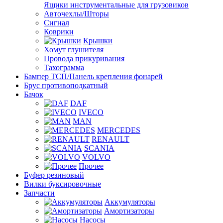
Ящики инструментальные для грузовиков
Авточехлы/Шторы
Сигнал
Коврики
Крышки
Хомут глушителя
Провода прикуривания
Тахограмма
Бампер ТСП/Панель крепления фонарей
Брус противоподкатный
Бачок
DAF
IVECO
MAN
MERCEDES
RENAULT
SCANIA
VOLVO
Прочее
Буфер резиновый
Вилки буксировочные
Запчасти
Аккумуляторы
Амортизаторы
Насосы