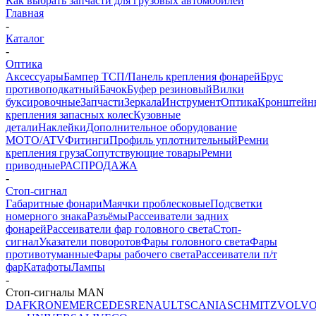
Как выбрать запчасти для грузовых автомобилей
Главная
-
Каталог
-
Оптика
Аксессуары
Бампер ТСП/Панель крепления фонарей
Брус
противоподкатный
Бачок
Буфер резиновый
Вилки
буксировочные
Запчасти
Зеркала
Инструмент
Оптика
Кронштейн
крепления запасных колес
Кузовные
детали
Наклейки
Дополнительное оборудование
MOTO/ATV
Фитинги
Профиль уплотнительный
Ремни
крепления груза
Сопутствующие товары
Ремни
приводные
РАСПРОДАЖА
-
Стоп-сигнал
Габаритные фонари
Маячки проблесковые
Подсветки
номерного знака
Разъёмы
Рассеиватели задних
фонарей
Рассеиватели фар головного света
Стоп-
сигнал
Указатели поворотов
Фары головного света
Фары
противотуманные
Фары рабочего света
Рассеиватели п/т
фар
Катафоты
Лампы
-
Стоп-сигналы MAN
DAF
KRONE
MERCEDES
RENAULT
SCANIA
SCHMITZ
VOLV