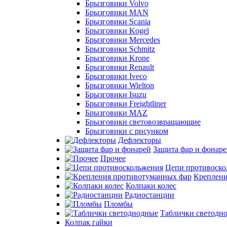
Брызговики Volvo
Брызговики MAN
Брызговики Scania
Брызговики Kogel
Брызговики Mercedes
Брызговики Schmitz
Брызговики Krone
Брызговики Renault
Брызговики Iveco
Брызговики Wielton
Брызговики Isuzu
Брызговики Freightliner
Брызговики MAZ
Брызговики световозвращающие
Брызговики с рисунком
Дефлекторы
Защита фар и фонар
Прочее
Цепи противоско
Креплени
Колпаки колес
Радиостанции
Пломбы
Таблички светоди
Колпак гайки