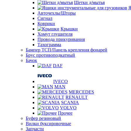
Щетки д/мытья
Я
Авточехлы/Шторы
Сигнал
Коврики
Крышки
Хомут глушителя
Провода прикуривания
Тахограмма
Бампер ТСП/Панель крепления фонарей
Брус противоподкатный
Бачок
DAF
IVECO
MAN
MERCEDES
RENAULT
SCANIA
VOLVO
Прочее
Буфер резиновый
Вилки буксировочные
Запчасти