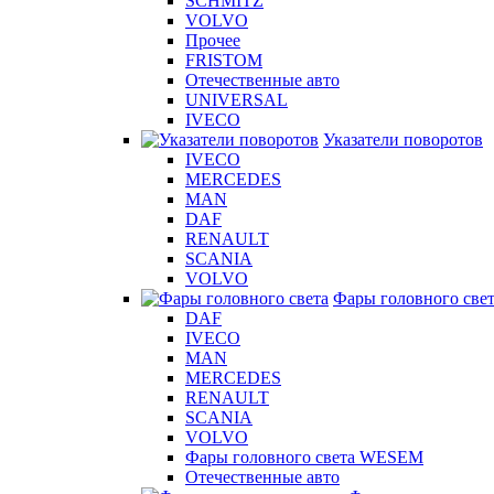
SCHMITZ
VOLVO
Прочее
FRISTOM
Отечественные авто
UNIVERSAL
IVECO
Указатели поворотов
IVECO
MERCEDES
MAN
DAF
RENAULT
SCANIA
VOLVO
Фары головного све
DAF
IVECO
MAN
MERCEDES
RENAULT
SCANIA
VOLVO
Фары головного света WESEM
Отечественные авто