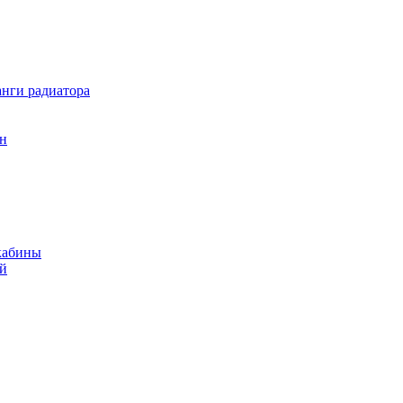
нги радиатора
он
кабины
ий