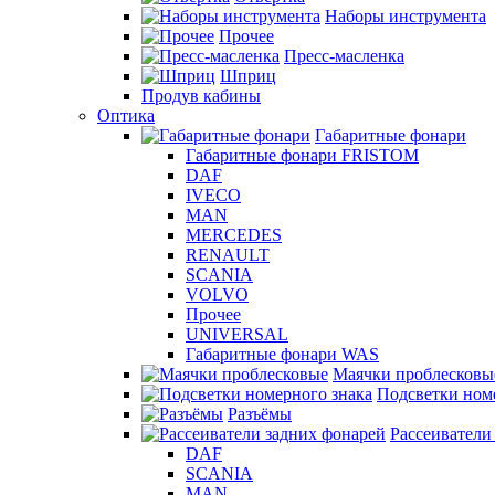
Наборы инструмента
Прочее
Пресс-масленка
Шприц
Продув кабины
Оптика
Габаритные фонари
Габаритные фонари FRISTOM
DAF
IVECO
MAN
MERCEDES
RENAULT
SCANIA
VOLVO
Прочее
UNIVERSAL
Габаритные фонари WAS
Маячки проблесковы
Подсветки ном
Разъёмы
Рассеиватели
DAF
SCANIA
MAN