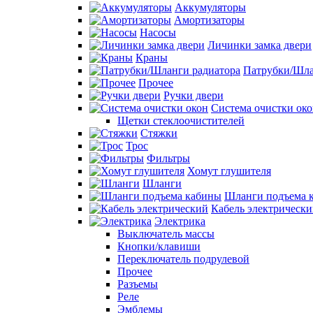
Аккумуляторы
Амортизаторы
Насосы
Личинки замка двери
Краны
Патрубки/Шла
Прочее
Ручки двери
Система очистки ок
Щетки стеклоочистителей
Стяжки
Трос
Фильтры
Хомут глушителя
Шланги
Шланги подъема 
Кабель электрическ
Электрика
Выключатель массы
Кнопки/клавиши
Переключатель подрулевой
Прочее
Разъемы
Реле
Эмблемы