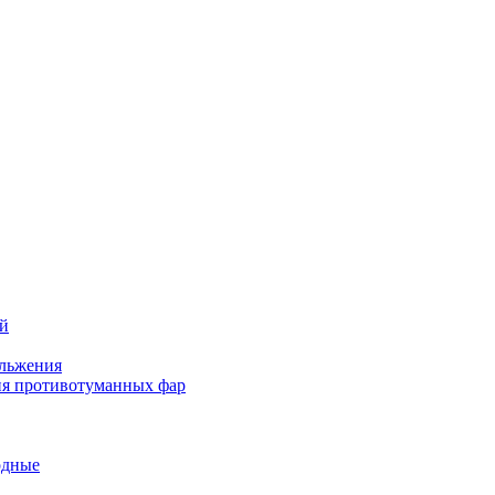
ей
льжения
я противотуманных фар
одные