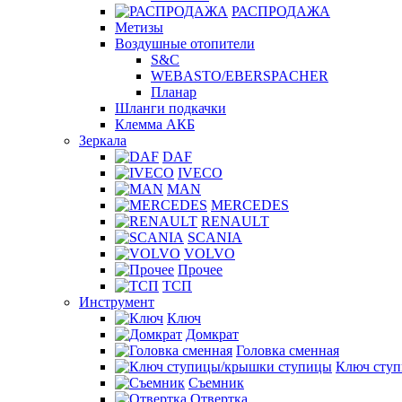
РАСПРОДАЖА
Метизы
Воздушные отопители
S&C
WEBASTO/EBERSPACHER
Планар
Шланги подкачки
Клемма АКБ
Зеркала
DAF
IVECO
MAN
MERCEDES
RENAULT
SCANIA
VOLVO
Прочее
ТСП
Инструмент
Ключ
Домкрат
Головка сменная
Ключ сту
Съемник
Отвертка