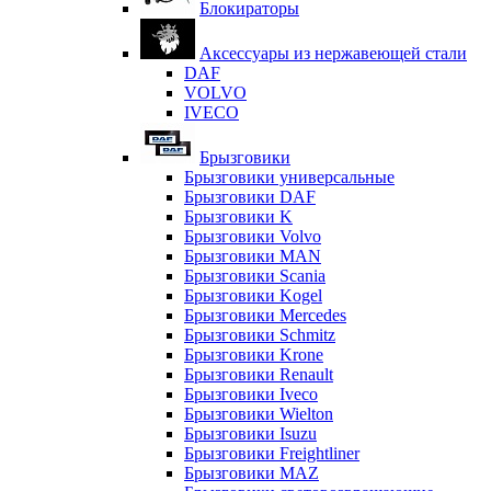
Блокираторы
Аксессуары из нержавеющей стали
DAF
VOLVO
IVECO
Брызговики
Брызговики универсальные
Брызговики DAF
Брызговики K
Брызговики Volvo
Брызговики MAN
Брызговики Scania
Брызговики Kogel
Брызговики Mercedes
Брызговики Schmitz
Брызговики Krone
Брызговики Renault
Брызговики Iveco
Брызговики Wielton
Брызговики Isuzu
Брызговики Freightliner
Брызговики MAZ