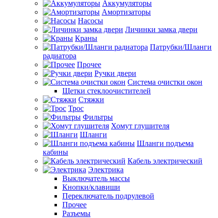
Аккумуляторы
Амортизаторы
Насосы
Личинки замка двери
Краны
Патрубки/Шланги
радиатора
Прочее
Ручки двери
Система очистки окон
Щетки стеклоочистителей
Стяжки
Трос
Фильтры
Хомут глушителя
Шланги
Шланги подъема
кабины
Кабель электрический
Электрика
Выключатель массы
Кнопки/клавиши
Переключатель подрулевой
Прочее
Разъемы