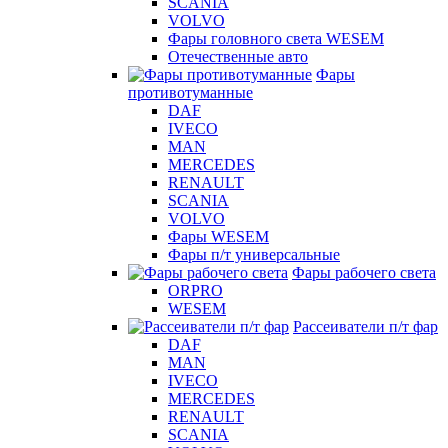
SCANIA
VOLVO
Фары головного света WESEM
Отечественные авто
Фары
противотуманные
DAF
IVECO
MAN
MERCEDES
RENAULT
SCANIA
VOLVO
Фары WESEM
Фары п/т универсальные
Фары рабочего света
ORPRO
WESEM
Рассеиватели п/т фар
DAF
MAN
IVECO
MERCEDES
RENAULT
SCANIA