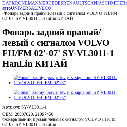
DAF
KRONE
MAN
MERCEDES
RENAULT
SCANIA
SCHMITZ
Пр
авто
UNIVERSAL
IVECO
-
Фонарь задний правый/левый с сигналом VOLVO FH/FM
02'-07' SY-VL3011-1 HanLin КИТАЙ
Фонарь задний правый/
левый с сигналом VOLVO
FH/FM 02'-07' SY-VL3011-1
HanLin КИТАЙ
Артикул:
SY-VL3011-1
OEM:
20507623, 21097450
Фонарь задний правый/левый с сигналом VOLVO FH/FM
02'-07' SY-VL3011-1 HanLin