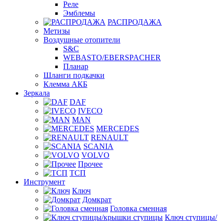
Реле
Эмблемы
РАСПРОДАЖА
Метизы
Воздушные отопители
S&C
WEBASTO/EBERSPACHER
Планар
Шланги подкачки
Клемма АКБ
Зеркала
DAF
IVECO
MAN
MERCEDES
RENAULT
SCANIA
VOLVO
Прочее
ТСП
Инструмент
Ключ
Домкрат
Головка сменная
Ключ ступицы/