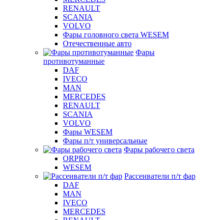
RENAULT
SCANIA
VOLVO
Фары головного света WESEM
Отечественные авто
Фары
противотуманные
DAF
IVECO
MAN
MERCEDES
RENAULT
SCANIA
VOLVO
Фары WESEM
Фары п/т универсальные
Фары рабочего света
ORPRO
WESEM
Рассеиватели п/т фар
DAF
MAN
IVECO
MERCEDES