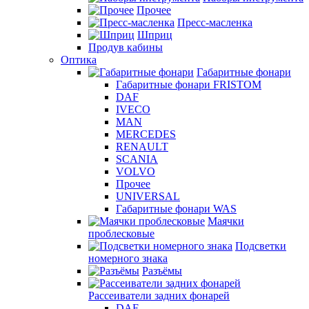
Прочее
Пресс-масленка
Шприц
Продув кабины
Оптика
Габаритные фонари
Габаритные фонари FRISTOM
DAF
IVECO
MAN
MERCEDES
RENAULT
SCANIA
VOLVO
Прочее
UNIVERSAL
Габаритные фонари WAS
Маячки
проблесковые
Подсветки
номерного знака
Разъёмы
Рассеиватели задних фонарей
DAF