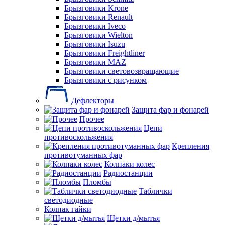
Брызговики Krone
Брызговики Renault
Брызговики Iveco
Брызговики Wielton
Брызговики Isuzu
Брызговики Freightliner
Брызговики MAZ
Брызговики световозвращающие
Брызговики с рисунком
Дефлекторы
Защита фар и фонарей
Прочее
Цепи
противоскольжения
Крепления
противотуманных фар
Колпаки колес
Радиостанции
Пломбы
Таблички
светодиодные
Колпак гайки
Щетки д/мытья