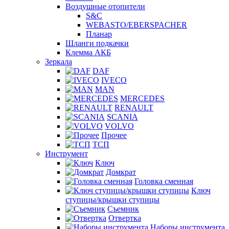
Воздушные отопители
S&C
WEBASTO/EBERSPACHER
Планар
Шланги подкачки
Клемма АКБ
Зеркала
DAF
IVECO
MAN
MERCEDES
RENAULT
SCANIA
VOLVO
Прочее
ТСП
Инструмент
Ключ
Домкрат
Головка сменная
Ключ
ступицы/крышки ступицы
Съемник
Отвертка
Наборы инструмента