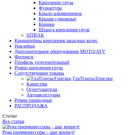
Крепление груза
Фурнитура
Крыло алюминиевое
Крыши сдвижные
Коники
Штанга крепления груза
SITRAK
Кронштейны крепления запасных колес
Наклейки
Дополнительное оборудование MOTO/ATV
Фитинги
Профиль уплотнительный
Ремни крепления груза
Сопутствующие товары
Газ/Плиты/Горелки
Канистры
Огнетушители
Автоаксессуары
Ремни приводные
РАСПРОДАЖА
Статьи
Все статьи
Pega пневморессоры – шаг вперед!