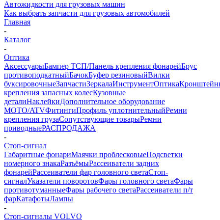
Автожидкости для грузовых машин
Как выбрать запчасти для грузовых автомобилей
Главная
-
Каталог
-
Оптика
Аксессуары
Бампер ТСП/Панель крепления фонарей
Брус
противоподкатный
Бачок
Буфер резиновый
Вилки
буксировочные
Запчасти
Зеркала
Инструмент
Оптика
Кронштейн
крепления запасных колес
Кузовные
детали
Наклейки
Дополнительное оборудование
MOTO/ATV
Фитинги
Профиль уплотнительный
Ремни
крепления груза
Сопутствующие товары
Ремни
приводные
РАСПРОДАЖА
-
Стоп-сигнал
Габаритные фонари
Маячки проблесковые
Подсветки
номерного знака
Разъёмы
Рассеиватели задних
фонарей
Рассеиватели фар головного света
Стоп-
сигнал
Указатели поворотов
Фары головного света
Фары
противотуманные
Фары рабочего света
Рассеиватели п/т
фар
Катафоты
Лампы
-
Стоп-сигналы VOLVO