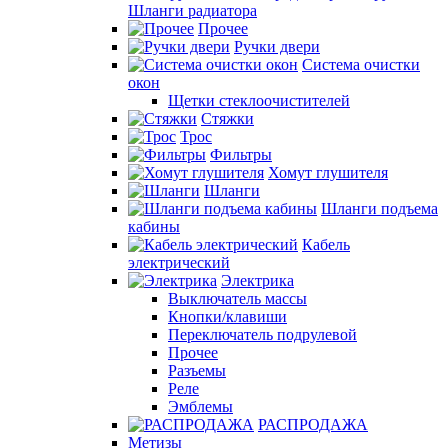
Шланги радиатора
Прочее
Ручки двери
Система очистки
окон
Щетки стеклоочистителей
Стяжки
Трос
Фильтры
Хомут глушителя
Шланги
Шланги подъема
кабины
Кабель
электрический
Электрика
Выключатель массы
Кнопки/клавиши
Переключатель подрулевой
Прочее
Разъемы
Реле
Эмблемы
РАСПРОДАЖА
Метизы