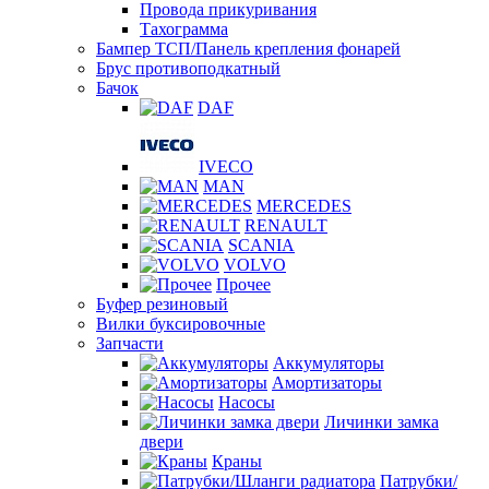
Провода прикуривания
Тахограмма
Бампер ТСП/Панель крепления фонарей
Брус противоподкатный
Бачок
DAF
IVECO
MAN
MERCEDES
RENAULT
SCANIA
VOLVO
Прочее
Буфер резиновый
Вилки буксировочные
Запчасти
Аккумуляторы
Амортизаторы
Насосы
Личинки замка
двери
Краны
Патрубки/