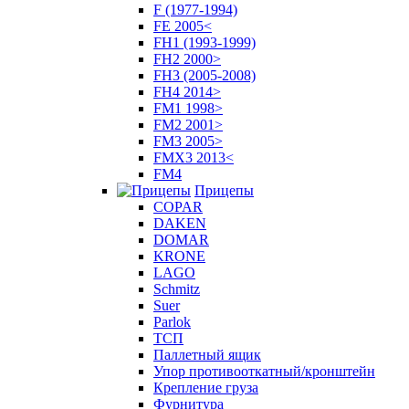
F (1977-1994)
FE 2005<
FH1 (1993-1999)
FH2 2000>
FH3 (2005-2008)
FH4 2014>
FM1 1998>
FM2 2001>
FM3 2005>
FMX3 2013<
FM4
Прицепы
COPAR
DAKEN
DOMAR
KRONE
LAGO
Schmitz
Suer
Parlok
ТСП
Паллетный ящик
Упор противооткатный/кронштейн
Крепление груза
Фурнитура