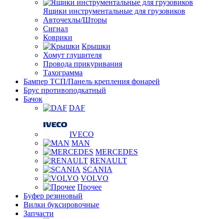
Ящики инструментальные для грузовиков
Авточехлы/Шторы
Сигнал
Коврики
Крышки
Хомут глушителя
Провода прикуривания
Тахограмма
Бампер ТСП/Панель крепления фонарей
Брус противоподкатный
Бачок
DAF
IVECO
MAN
MERCEDES
RENAULT
SCANIA
VOLVO
Прочее
Буфер резиновый
Вилки буксировочные
Запчасти