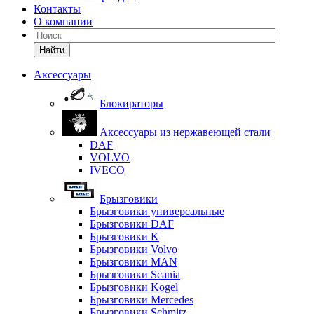
Контакты
О компании
Найти
Аксессуары
Блокираторы
Аксессуары из нержавеющей стали
DAF
VOLVO
IVECO
Брызговики
Брызговики универсальные
Брызговики DAF
Брызговики K
Брызговики Volvo
Брызговики MAN
Брызговики Scania
Брызговики Kogel
Брызговики Mercedes
Брызговики Schmitz