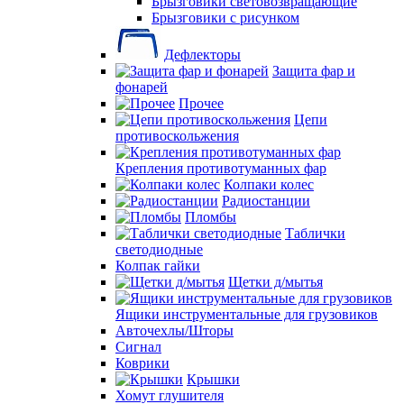
Брызговики световозвращающие
Брызговики с рисунком
Дефлекторы
Защита фар и
фонарей
Прочее
Цепи
противоскольжения
Крепления противотуманных фар
Колпаки колес
Радиостанции
Пломбы
Таблички
светодиодные
Колпак гайки
Щетки д/мытья
Ящики инструментальные для грузовиков
Авточехлы/Шторы
Сигнал
Коврики
Крышки
Хомут глушителя