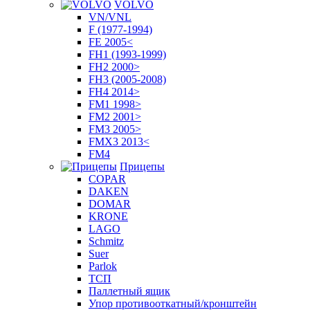
VOLVO
VN/VNL
F (1977-1994)
FE 2005<
FH1 (1993-1999)
FH2 2000>
FH3 (2005-2008)
FH4 2014>
FM1 1998>
FM2 2001>
FM3 2005>
FMX3 2013<
FM4
Прицепы
COPAR
DAKEN
DOMAR
KRONE
LAGO
Schmitz
Suer
Parlok
ТСП
Паллетный ящик
Упор противооткатный/кронштейн