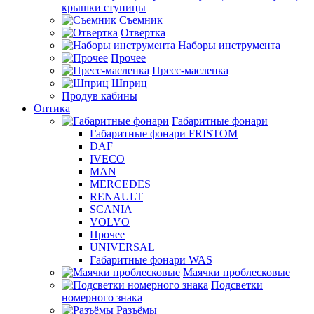
крышки ступицы
Съемник
Отвертка
Наборы инструмента
Прочее
Пресс-масленка
Шприц
Продув кабины
Оптика
Габаритные фонари
Габаритные фонари FRISTOM
DAF
IVECO
MAN
MERCEDES
RENAULT
SCANIA
VOLVO
Прочее
UNIVERSAL
Габаритные фонари WAS
Маячки проблесковые
Подсветки
номерного знака
Разъёмы