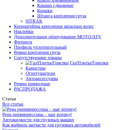
Крыло алюминиевое
Крыши сдвижные
Коники
Штанга крепления груза
SITRAK
Кронштейны крепления запасных колес
Наклейки
Дополнительное оборудование MOTO/ATV
Фитинги
Профиль уплотнительный
Ремни крепления груза
Сопутствующие товары
Газ/Плиты/Горелки
Канистры
Огнетушители
Автоаксессуары
Ремни приводные
РАСПРОДАЖА
Статьи
Все статьи
Pega пневморессоры – шаг вперед!
Автожидкости для грузовых машин
Как выбрать запчасти для грузовых автомобилей