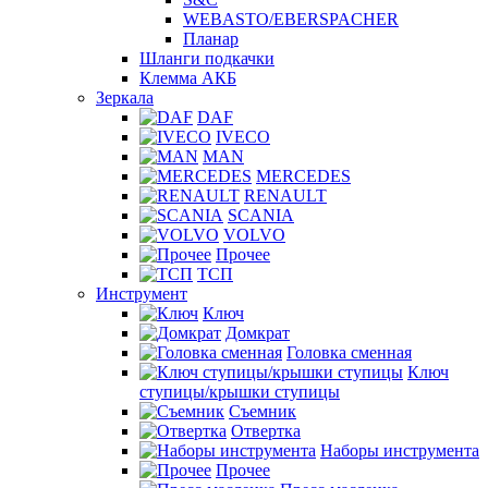
WEBASTO/EBERSPACHER
Планар
Шланги подкачки
Клемма АКБ
Зеркала
DAF
IVECO
MAN
MERCEDES
RENAULT
SCANIA
VOLVO
Прочее
ТСП
Инструмент
Ключ
Домкрат
Головка сменная
Ключ
ступицы/крышки ступицы
Съемник
Отвертка
Наборы инструмента
Прочее