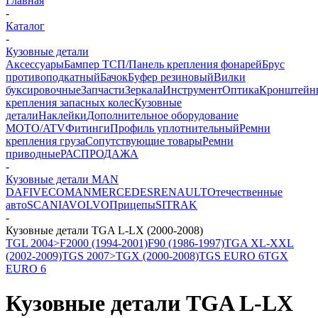
Главная
-
Каталог
-
Кузовные детали
Аксессуары
Бампер ТСП/Панель крепления фонарей
Брус
противоподкатный
Бачок
Буфер резиновый
Вилки
буксировочные
Запчасти
Зеркала
Инструмент
Оптика
Кронштейн
крепления запасных колес
Кузовные
детали
Наклейки
Дополнительное оборудование
MOTO/ATV
Фитинги
Профиль уплотнительный
Ремни
крепления груза
Сопутствующие товары
Ремни
приводные
РАСПРОДАЖА
-
Кузовные детали MAN
DAF
IVECO
MAN
MERCEDES
RENAULT
Отечественные
авто
SCANIA
VOLVO
Прицепы
SITRAK
-
Кузовные детали TGA L-LX (2000-2008)
TGL 2004>
F2000 (1994-2001)
F90 (1986-1997)
TGA XL-XXL
(2002-2009)
TGS 2007>
TGX (2000-2008)
TGS EURO 6
TGX
EURO 6
Кузовные детали TGA L-LX