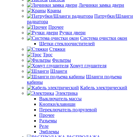
Личинки замка двери
Краны
Патрубки/Шланги
радиатора
Прочее
Ручки двери
Система очистки окон
Щетки стеклоочистителей
Стяжки
Трос
Фильтры
Хомут глушителя
Шланги
Шланги подъема
кабины
Кабель электрический
Электрика
Выключатель массы
Кнопки/клавиши
Переключатель подрулевой
Прочее
Разъемы
Реле
Эмблемы