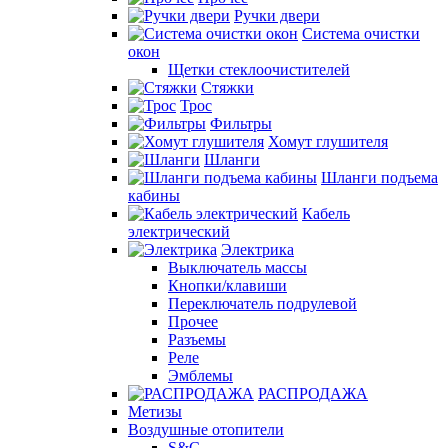
Ручки двери
Система очистки
окон
Щетки стеклоочистителей
Стяжки
Трос
Фильтры
Хомут глушителя
Шланги
Шланги подъема
кабины
Кабель
электрический
Электрика
Выключатель массы
Кнопки/клавиши
Переключатель подрулевой
Прочее
Разъемы
Реле
Эмблемы
РАСПРОДАЖА
Метизы
Воздушные отопители
S&C