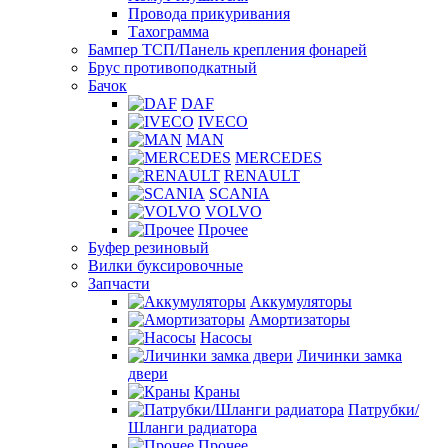
Провода прикуривания
Тахограмма
Бампер ТСП/Панель крепления фонарей
Брус противоподкатный
Бачок
DAF
IVECO
MAN
MERCEDES
RENAULT
SCANIA
VOLVO
Прочее
Буфер резиновый
Вилки буксировочные
Запчасти
Аккумуляторы
Амортизаторы
Насосы
Личинки замка
двери
Краны
Патрубки/
Шланги радиатора
Прочее