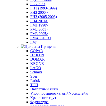
FE 2005<
FH1 (1993-1999)
FH2 2000>
FH3 (2005-2008)
FH4 2014>
FM1 1998>
FM2 2001>
FM3 2005>
FMX3 2013<
FM4
Прицепы
COPAR
DAKEN
DOMAR
KRONE
LAGO
Schmitz
Suer
Parlok
ТСП
Паллетный ящик
Упор противооткатный/кронштейн
Крепление груза
Фурнитура