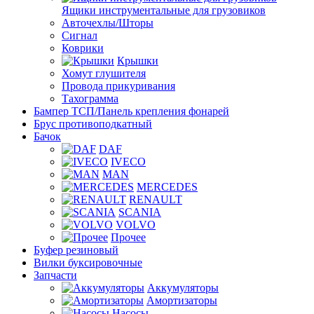
Ящики инструментальные для грузовиков
Авточехлы/Шторы
Сигнал
Коврики
Крышки
Хомут глушителя
Провода прикуривания
Тахограмма
Бампер ТСП/Панель крепления фонарей
Брус противоподкатный
Бачок
DAF
IVECO
MAN
MERCEDES
RENAULT
SCANIA
VOLVO
Прочее
Буфер резиновый
Вилки буксировочные
Запчасти
Аккумуляторы
Амортизаторы
Насосы