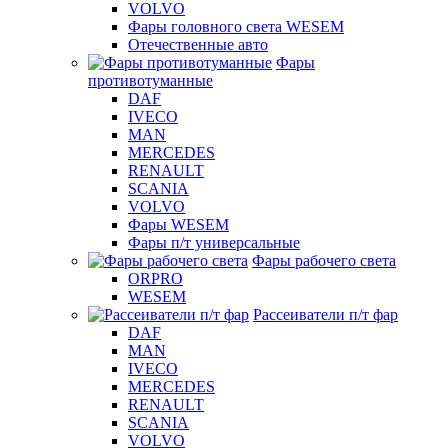
VOLVO
Фары головного света WESEM
Отечественные авто
Фары
противотуманные
DAF
IVECO
MAN
MERCEDES
RENAULT
SCANIA
VOLVO
Фары WESEM
Фары п/т универсальные
Фары рабочего света
ORPRO
WESEM
Рассеиватели п/т фар
DAF
MAN
IVECO
MERCEDES
RENAULT
SCANIA
VOLVO