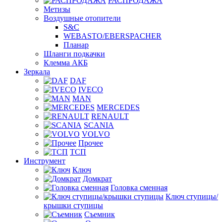
РАСПРОДАЖА
Метизы
Воздушные отопители
S&C
WEBASTO/EBERSPACHER
Планар
Шланги подкачки
Клемма АКБ
Зеркала
DAF
IVECO
MAN
MERCEDES
RENAULT
SCANIA
VOLVO
Прочее
ТСП
Инструмент
Ключ
Домкрат
Головка сменная
Ключ ступицы/
крышки ступицы
Съемник