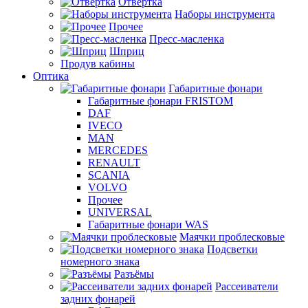
Отвертка
Наборы инструмента
Прочее
Пресс-масленка
Шприц
Продув кабины
Оптика
Габаритные фонари
Габаритные фонари FRISTOM
DAF
IVECO
MAN
MERCEDES
RENAULT
SCANIA
VOLVO
Прочее
UNIVERSAL
Габаритные фонари WAS
Маячки проблесковые
Подсветки
номерного знака
Разъёмы
Рассеиватели
задних фонарей