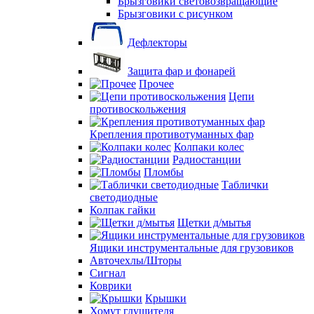
Брызговики световозвращающие
Брызговики с рисунком
Дефлекторы
Защита фар и фонарей
Прочее
Цепи
противоскольжения
Крепления противотуманных фар
Колпаки колес
Радиостанции
Пломбы
Таблички
светодиодные
Колпак гайки
Щетки д/мытья
Ящики инструментальные для грузовиков
Авточехлы/Шторы
Сигнал
Коврики
Крышки
Хомут глушителя