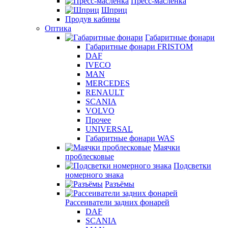
Пресс-масленка
Шприц
Продув кабины
Оптика
Габаритные фонари
Габаритные фонари FRISTOM
DAF
IVECO
MAN
MERCEDES
RENAULT
SCANIA
VOLVO
Прочее
UNIVERSAL
Габаритные фонари WAS
Маячки
проблесковые
Подсветки
номерного знака
Разъёмы
Рассеиватели задних фонарей
DAF
SCANIA