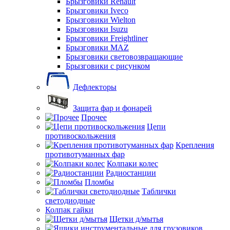
Брызговики Renault
Брызговики Iveco
Брызговики Wielton
Брызговики Isuzu
Брызговики Freightliner
Брызговики MAZ
Брызговики световозвращающие
Брызговики с рисунком
Дефлекторы
Защита фар и фонарей
Прочее
Цепи
противоскольжения
Крепления
противотуманных фар
Колпаки колес
Радиостанции
Пломбы
Таблички
светодиодные
Колпак гайки
Щетки д/мытья