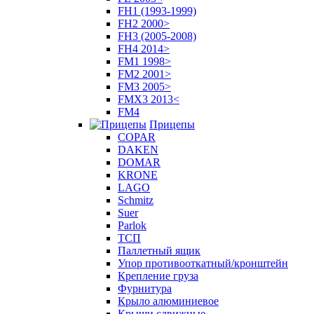
FH1 (1993-1999)
FH2 2000>
FH3 (2005-2008)
FH4 2014>
FM1 1998>
FM2 2001>
FM3 2005>
FMX3 2013<
FM4
Прицепы
COPAR
DAKEN
DOMAR
KRONE
LAGO
Schmitz
Suer
Parlok
ТСП
Паллетный ящик
Упор противооткатный/кронштейн
Крепление груза
Фурнитура
Крыло алюминиевое
Крыши сдвижные