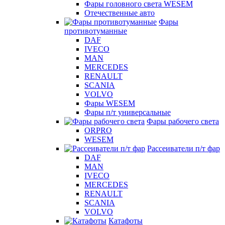
Фары головного света WESEM
Отечественные авто
Фары
противотуманные
DAF
IVECO
MAN
MERCEDES
RENAULT
SCANIA
VOLVO
Фары WESEM
Фары п/т универсальные
Фары рабочего света
ORPRO
WESEM
Рассеиватели п/т фар
DAF
MAN
IVECO
MERCEDES
RENAULT
SCANIA
VOLVO
Катафоты