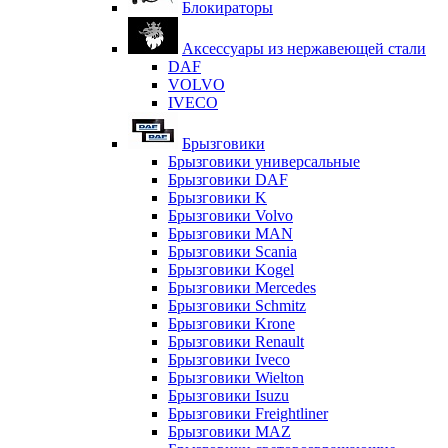
Блокираторы
Аксессуары из нержавеющей стали
DAF
VOLVO
IVECO
Брызговики
Брызговики универсальные
Брызговики DAF
Брызговики K
Брызговики Volvo
Брызговики MAN
Брызговики Scania
Брызговики Kogel
Брызговики Mercedes
Брызговики Schmitz
Брызговики Krone
Брызговики Renault
Брызговики Iveco
Брызговики Wielton
Брызговики Isuzu
Брызговики Freightliner
Брызговики MAZ