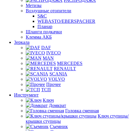
РАСПРОДАЖА
Метизы
Воздушные отопители
S&C
WEBASTO/EBERSPACHER
Планар
Шланги подкачки
Клемма АКБ
Зеркала
DAF
IVECO
MAN
MERCEDES
RENAULT
SCANIA
VOLVO
Прочее
ТСП
Инструмент
Ключ
Домкрат
Головка сменная
Ключ ступицы/
крышки ступицы
Съемник