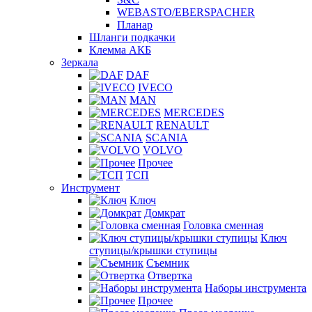
WEBASTO/EBERSPACHER
Планар
Шланги подкачки
Клемма АКБ
Зеркала
DAF
IVECO
MAN
MERCEDES
RENAULT
SCANIA
VOLVO
Прочее
ТСП
Инструмент
Ключ
Домкрат
Головка сменная
Ключ
ступицы/крышки ступицы
Съемник
Отвертка
Наборы инструмента
Прочее