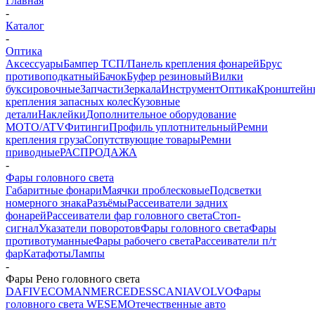
Главная
-
Каталог
-
Оптика
Аксессуары
Бампер ТСП/Панель крепления фонарей
Брус
противоподкатный
Бачок
Буфер резиновый
Вилки
буксировочные
Запчасти
Зеркала
Инструмент
Оптика
Кронштейн
крепления запасных колес
Кузовные
детали
Наклейки
Дополнительное оборудование
MOTO/ATV
Фитинги
Профиль уплотнительный
Ремни
крепления груза
Сопутствующие товары
Ремни
приводные
РАСПРОДАЖА
-
Фары головного света
Габаритные фонари
Маячки проблесковые
Подсветки
номерного знака
Разъёмы
Рассеиватели задних
фонарей
Рассеиватели фар головного света
Стоп-
сигнал
Указатели поворотов
Фары головного света
Фары
противотуманные
Фары рабочего света
Рассеиватели п/т
фар
Катафоты
Лампы
-
Фары Рено головного света
DAF
IVECO
MAN
MERCEDES
SCANIA
VOLVO
Фары
головного света WESEM
Отечественные авто