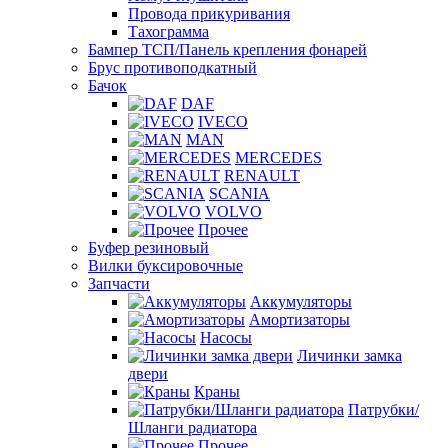
Провода прикуривания
Тахограмма
Бампер ТСП/Панель крепления фонарей
Брус противоподкатный
Бачок
DAF
IVECO
MAN
MERCEDES
RENAULT
SCANIA
VOLVO
Прочее
Буфер резиновый
Вилки буксировочные
Запчасти
Аккумуляторы
Амортизаторы
Насосы
Личинки замка
двери
Краны
Патрубки/
Шланги радиатора
Прочее