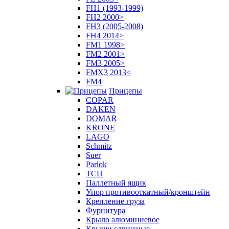
FH1 (1993-1999)
FH2 2000>
FH3 (2005-2008)
FH4 2014>
FM1 1998>
FM2 2001>
FM3 2005>
FMX3 2013<
FM4
Прицепы
COPAR
DAKEN
DOMAR
KRONE
LAGO
Schmitz
Suer
Parlok
ТСП
Паллетный ящик
Упор противооткатный/кронштейн
Крепление груза
Фурнитура
Крыло алюминиевое
Крыши сдвижные