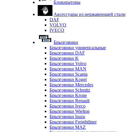
Блокираторы
Аксессуары из нержавеющей стали
DAF
VOLVO
IVECO
Брызговики
Брызговики универсальные
Брызговики DAF
Брызговики K
Брызговики Volvo
Брызговики MAN
Брызговики Scania
Брызговики Kogel
Брызговики Mercedes
Брызговики Schmitz
Брызговики Krone
Брызговики Renault
Брызговики Iveco
Брызговики Wielton
Брызговики Isuzu
Брызговики Freightliner
Брызговики MAZ