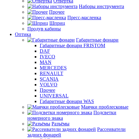
Отвертка
Наборы инструмента
Прочее
Пресс-масленка
Шприц
Продув кабины
Оптика
Габаритные фонари
Габаритные фонари FRISTOM
DAF
IVECO
MAN
MERCEDES
RENAULT
SCANIA
VOLVO
Прочее
UNIVERSAL
Габаритные фонари WAS
Маячки проблесковые
Подсветки
номерного знака
Разъёмы
Рассеиватели
задних фонарей