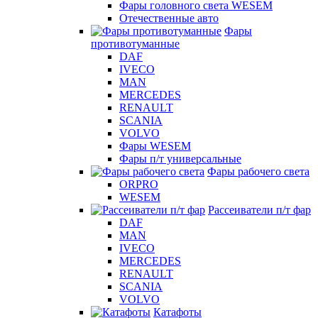
Фары головного света WESEM
Отечественные авто
Фары
противотуманные
DAF
IVECO
MAN
MERCEDES
RENAULT
SCANIA
VOLVO
Фары WESEM
Фары п/т универсальные
Фары рабочего света
ORPRO
WESEM
Рассеиватели п/т фар
DAF
MAN
IVECO
MERCEDES
RENAULT
SCANIA
VOLVO
Катафоты