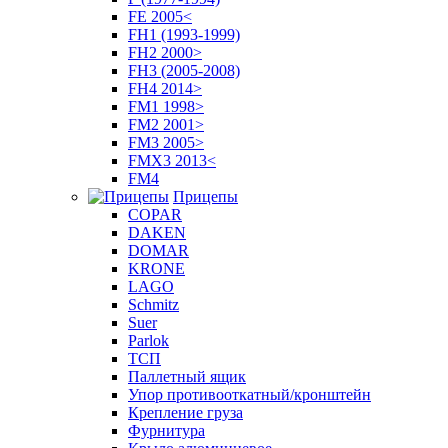
FE 2005<
FH1 (1993-1999)
FH2 2000>
FH3 (2005-2008)
FH4 2014>
FM1 1998>
FM2 2001>
FM3 2005>
FMX3 2013<
FM4
Прицепы
COPAR
DAKEN
DOMAR
KRONE
LAGO
Schmitz
Suer
Parlok
ТСП
Паллетный ящик
Упор противооткатный/кронштейн
Крепление груза
Фурнитура