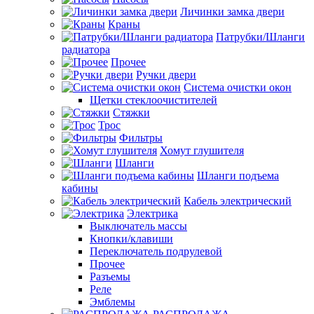
Личинки замка двери
Краны
Патрубки/Шланги
радиатора
Прочее
Ручки двери
Система очистки окон
Щетки стеклоочистителей
Стяжки
Трос
Фильтры
Хомут глушителя
Шланги
Шланги подъема
кабины
Кабель электрический
Электрика
Выключатель массы
Кнопки/клавиши
Переключатель подрулевой
Прочее
Разъемы
Реле
Эмблемы