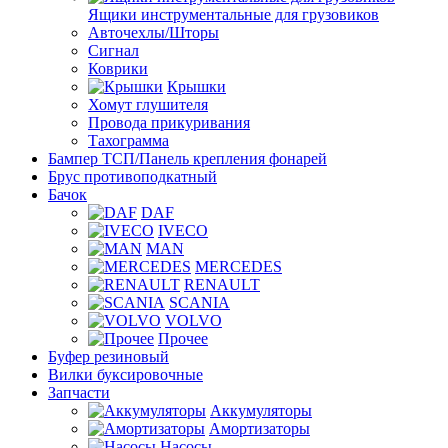
Ящики инструментальные для грузовиков
Авточехлы/Шторы
Сигнал
Коврики
Крышки
Хомут глушителя
Провода прикуривания
Тахограмма
Бампер ТСП/Панель крепления фонарей
Брус противоподкатный
Бачок
DAF
IVECO
MAN
MERCEDES
RENAULT
SCANIA
VOLVO
Прочее
Буфер резиновый
Вилки буксировочные
Запчасти
Аккумуляторы
Амортизаторы
Насосы