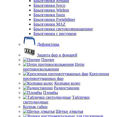
Брызговики Renault
Брызговики Iveco
Брызговики Wielton
Брызговики Isuzu
Брызговики Freightliner
Брызговики MAZ
Брызговики световозвращающие
Брызговики с рисунком
Дефлекторы
Защита фар и фонарей
Прочее
Цепи
противоскольжения
Крепления
противотуманных фар
Колпаки колес
Радиостанции
Пломбы
Таблички
светодиодные
Колпак гайки
Щетки д/мытья