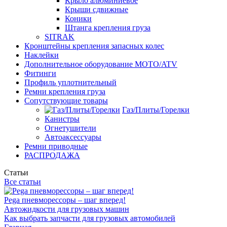
Крыло алюминиевое
Крыши сдвижные
Коники
Штанга крепления груза
SITRAK
Кронштейны крепления запасных колес
Наклейки
Дополнительное оборудование MOTO/ATV
Фитинги
Профиль уплотнительный
Ремни крепления груза
Сопутствующие товары
Газ/Плиты/Горелки
Канистры
Огнетушители
Автоаксессуары
Ремни приводные
РАСПРОДАЖА
Статьи
Все статьи
Pega пневморессоры – шаг вперед!
Автожидкости для грузовых машин
Как выбрать запчасти для грузовых автомобилей