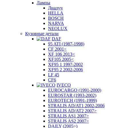
Лампы
Диалуч
HELLA
BOSCH
NARVA
NEOLUX
Кузовные детали
DAF
95 ATI (1987-1998)
CF 2001<
XF 106 2013<
XF105 2005<
XF95 1 1997-2002
XF95 2 2002-2006
LF 45
CF6
IVECO
EUROCARGO (1991-2000)
EUROSTAR (1993-2002)
EUROTECH (1991-1999)
STRALIS AD/AT1 2002-2006
STRALIS AD/AT2 2007>
STRALIS AS1 2007>
STRALIS AS2 2007>
DAILY (2005>)