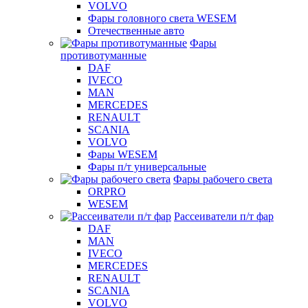
VOLVO
Фары головного света WESEM
Отечественные авто
Фары
противотуманные
DAF
IVECO
MAN
MERCEDES
RENAULT
SCANIA
VOLVO
Фары WESEM
Фары п/т универсальные
Фары рабочего света
ORPRO
WESEM
Рассеиватели п/т фар
DAF
MAN
IVECO
MERCEDES
RENAULT
SCANIA
VOLVO