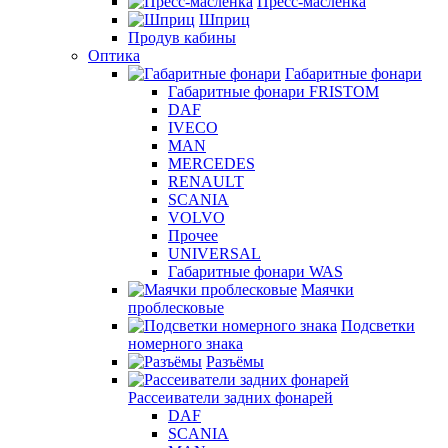
Пресс-масленка
Шприц
Продув кабины
Оптика
Габаритные фонари
Габаритные фонари FRISTOM
DAF
IVECO
MAN
MERCEDES
RENAULT
SCANIA
VOLVO
Прочее
UNIVERSAL
Габаритные фонари WAS
Маячки
проблесковые
Подсветки
номерного знака
Разъёмы
Рассеиватели задних фонарей
DAF
SCANIA