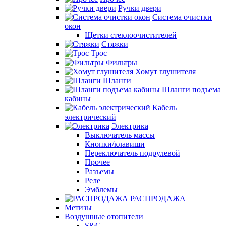
Ручки двери
Система очистки
окон
Щетки стеклоочистителей
Стяжки
Трос
Фильтры
Хомут глушителя
Шланги
Шланги подъема
кабины
Кабель
электрический
Электрика
Выключатель массы
Кнопки/клавиши
Переключатель подрулевой
Прочее
Разъемы
Реле
Эмблемы
РАСПРОДАЖА
Метизы
Воздушные отопители
S&C