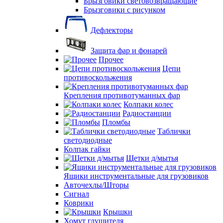
Брызговики световозвращающие
Брызговики с рисунком
Дефлекторы
Защита фар и фонарей
Прочее
Цепи
противоскольжения
Крепления противотуманных фар
Колпаки колес
Радиостанции
Пломбы
Таблички
светодиодные
Колпак гайки
Щетки д/мытья
Ящики инструментальные для грузовиков
Авточехлы/Шторы
Сигнал
Коврики
Крышки
Хомут глушителя