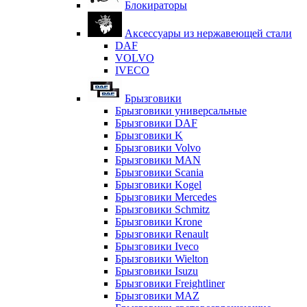
Блокираторы
Аксессуары из нержавеющей стали
DAF
VOLVO
IVECO
Брызговики
Брызговики универсальные
Брызговики DAF
Брызговики K
Брызговики Volvo
Брызговики MAN
Брызговики Scania
Брызговики Kogel
Брызговики Mercedes
Брызговики Schmitz
Брызговики Krone
Брызговики Renault
Брызговики Iveco
Брызговики Wielton
Брызговики Isuzu
Брызговики Freightliner
Брызговики MAZ