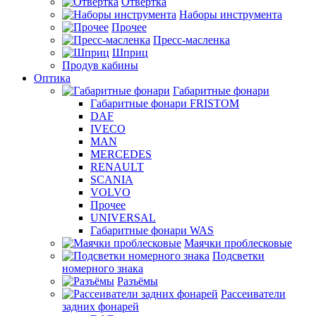
Отвертка
Наборы инструмента
Прочее
Пресс-масленка
Шприц
Продув кабины
Оптика
Габаритные фонари
Габаритные фонари FRISTOM
DAF
IVECO
MAN
MERCEDES
RENAULT
SCANIA
VOLVO
Прочее
UNIVERSAL
Габаритные фонари WAS
Маячки проблесковые
Подсветки
номерного знака
Разъёмы
Рассеиватели
задних фонарей