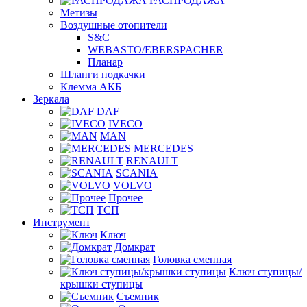
РАСПРОДАЖА
Метизы
Воздушные отопители
S&C
WEBASTO/EBERSPACHER
Планар
Шланги подкачки
Клемма АКБ
Зеркала
DAF
IVECO
MAN
MERCEDES
RENAULT
SCANIA
VOLVO
Прочее
ТСП
Инструмент
Ключ
Домкрат
Головка сменная
Ключ ступицы/
крышки ступицы
Съемник