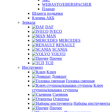
WEBASTO/EBERSPACHER
Планар
Шланги подкачки
Клемма АКБ
Зеркала
DAF
IVECO
MAN
MERCEDES
RENAULT
SCANIA
VOLVO
Прочее
ТСП
Инструмент
Ключ
Домкрат
Головка сменная
Ключ
ступицы/крышки ступицы
Съемник
Отвертка
Наборы инструмента
Прочее