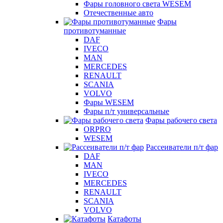
Фары головного света WESEM
Отечественные авто
Фары
противотуманные
DAF
IVECO
MAN
MERCEDES
RENAULT
SCANIA
VOLVO
Фары WESEM
Фары п/т универсальные
Фары рабочего света
ORPRO
WESEM
Рассеиватели п/т фар
DAF
MAN
IVECO
MERCEDES
RENAULT
SCANIA
VOLVO
Катафоты