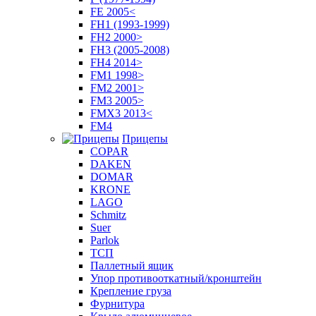
FE 2005<
FH1 (1993-1999)
FH2 2000>
FH3 (2005-2008)
FH4 2014>
FM1 1998>
FM2 2001>
FM3 2005>
FMX3 2013<
FM4
Прицепы
COPAR
DAKEN
DOMAR
KRONE
LAGO
Schmitz
Suer
Parlok
ТСП
Паллетный ящик
Упор противооткатный/кронштейн
Крепление груза
Фурнитура