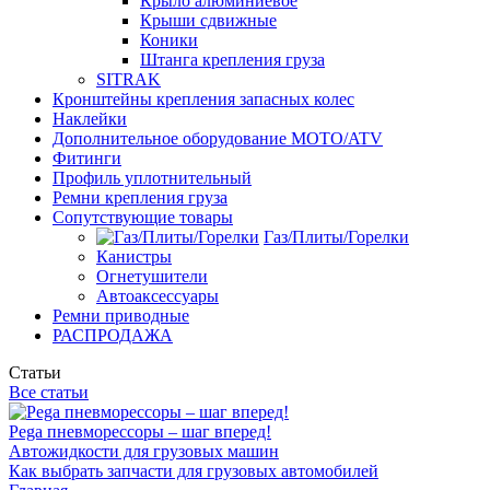
Крыло алюминиевое
Крыши сдвижные
Коники
Штанга крепления груза
SITRAK
Кронштейны крепления запасных колес
Наклейки
Дополнительное оборудование MOTO/ATV
Фитинги
Профиль уплотнительный
Ремни крепления груза
Сопутствующие товары
Газ/Плиты/Горелки
Канистры
Огнетушители
Автоаксессуары
Ремни приводные
РАСПРОДАЖА
Статьи
Все статьи
Pega пневморессоры – шаг вперед!
Автожидкости для грузовых машин
Как выбрать запчасти для грузовых автомобилей