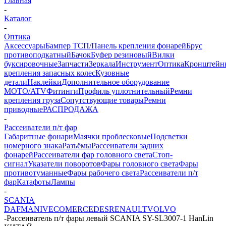
Главная
-
Каталог
-
Оптика
Аксессуары
Бампер ТСП/Панель крепления фонарей
Брус
противоподкатный
Бачок
Буфер резиновый
Вилки
буксировочные
Запчасти
Зеркала
Инструмент
Оптика
Кронштейн
крепления запасных колес
Кузовные
детали
Наклейки
Дополнительное оборудование
MOTO/ATV
Фитинги
Профиль уплотнительный
Ремни
крепления груза
Сопутствующие товары
Ремни
приводные
РАСПРОДАЖА
-
Рассеиватели п/т фар
Габаритные фонари
Маячки проблесковые
Подсветки
номерного знака
Разъёмы
Рассеиватели задних
фонарей
Рассеиватели фар головного света
Стоп-
сигнал
Указатели поворотов
Фары головного света
Фары
противотуманные
Фары рабочего света
Рассеиватели п/т
фар
Катафоты
Лампы
-
SCANIA
DAF
MAN
IVECO
MERCEDES
RENAULT
VOLVO
-
Рассеиватель п/т фары левый SCANIA SY-SL3007-1 HanLin