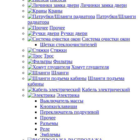
Личинки замка двери
Краны
Патрубки/Шланги
радиатора
Прочее
Ручки двери
Система очистки окон
Щетки стеклоочистителей
Стяжки
Трос
Фильтры
Хомут глушителя
Шланги
Шланги подъема
кабины
Кабель электрический
Электрика
Выключатель массы
Кнопки/клавиши
Переключатель подрулевой
Прочее
Разъемы
Реле
Эмблемы