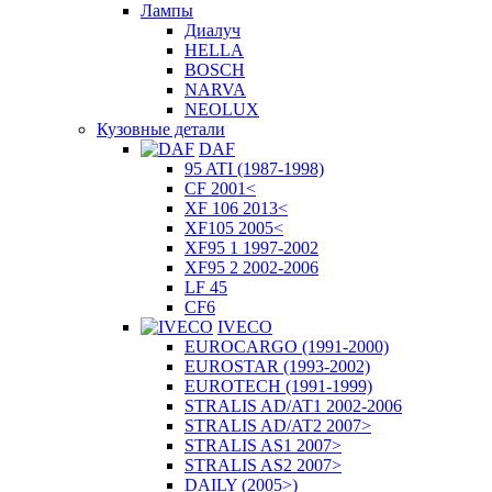
Лампы
Диалуч
HELLA
BOSCH
NARVA
NEOLUX
Кузовные детали
DAF
95 ATI (1987-1998)
CF 2001<
XF 106 2013<
XF105 2005<
XF95 1 1997-2002
XF95 2 2002-2006
LF 45
CF6
IVECO
EUROCARGO (1991-2000)
EUROSTAR (1993-2002)
EUROTECH (1991-1999)
STRALIS AD/AT1 2002-2006
STRALIS AD/AT2 2007>
STRALIS AS1 2007>
STRALIS AS2 2007>
DAILY (2005>)