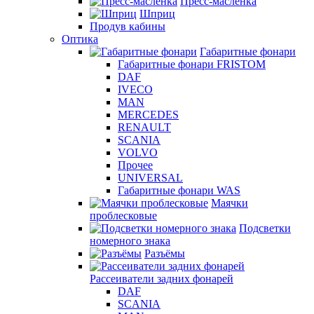
Пресс-масленка
Шприц
Продув кабины
Оптика
Габаритные фонари
Габаритные фонари FRISTOM
DAF
IVECO
MAN
MERCEDES
RENAULT
SCANIA
VOLVO
Прочее
UNIVERSAL
Габаритные фонари WAS
Маячки
проблесковые
Подсветки
номерного знака
Разъёмы
Рассеиватели задних фонарей
DAF
SCANIA