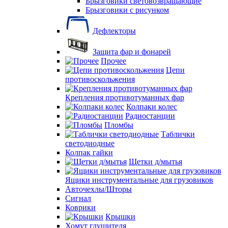
Брызговики световозвращающие
Брызговики с рисунком
Дефлекторы
Защита фар и фонарей
Прочее
Цепи
противоскольжения
Крепления противотуманных фар
Колпаки колес
Радиостанции
Пломбы
Таблички
светодиодные
Колпак гайки
Щетки д/мытья
Ящики инструментальные для грузовиков
Авточехлы/Шторы
Сигнал
Коврики
Крышки
Хомут глушителя