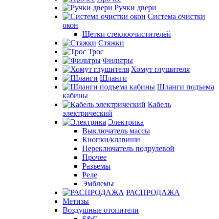
Ручки двери
Система очистки
окон
Щетки стеклоочистителей
Стяжки
Трос
Фильтры
Хомут глушителя
Шланги
Шланги подъема
кабины
Кабель
электрический
Электрика
Выключатель массы
Кнопки/клавиши
Переключатель подрулевой
Прочее
Разъемы
Реле
Эмблемы
РАСПРОДАЖА
Метизы
Воздушные отопители
S&C