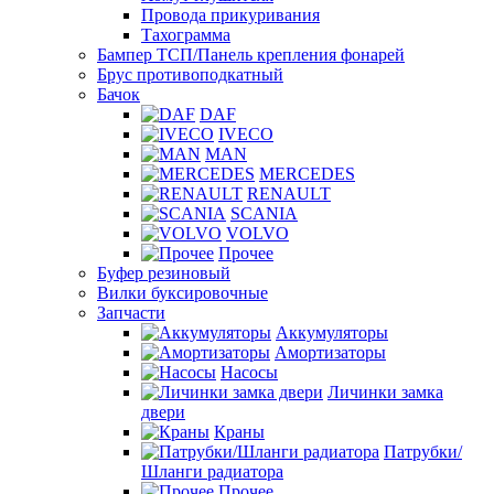
Провода прикуривания
Тахограмма
Бампер ТСП/Панель крепления фонарей
Брус противоподкатный
Бачок
DAF
IVECO
MAN
MERCEDES
RENAULT
SCANIA
VOLVO
Прочее
Буфер резиновый
Вилки буксировочные
Запчасти
Аккумуляторы
Амортизаторы
Насосы
Личинки замка
двери
Краны
Патрубки/
Шланги радиатора
Прочее