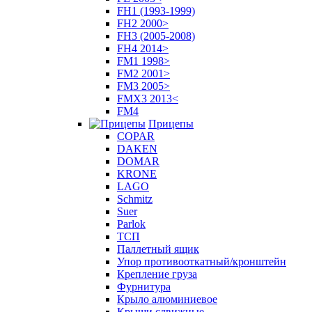
FH1 (1993-1999)
FH2 2000>
FH3 (2005-2008)
FH4 2014>
FM1 1998>
FM2 2001>
FM3 2005>
FMX3 2013<
FM4
Прицепы
COPAR
DAKEN
DOMAR
KRONE
LAGO
Schmitz
Suer
Parlok
ТСП
Паллетный ящик
Упор противооткатный/кронштейн
Крепление груза
Фурнитура
Крыло алюминиевое
Крыши сдвижные