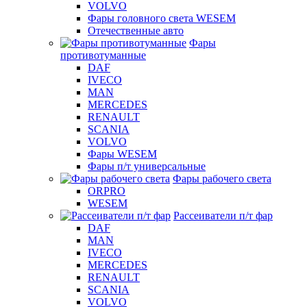
VOLVO
Фары головного света WESEM
Отечественные авто
Фары
противотуманные
DAF
IVECO
MAN
MERCEDES
RENAULT
SCANIA
VOLVO
Фары WESEM
Фары п/т универсальные
Фары рабочего света
ORPRO
WESEM
Рассеиватели п/т фар
DAF
MAN
IVECO
MERCEDES
RENAULT
SCANIA
VOLVO