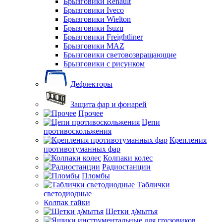
Брызговики Renault
Брызговики Iveco
Брызговики Wielton
Брызговики Isuzu
Брызговики Freightliner
Брызговики MAZ
Брызговики световозвращающие
Брызговики с рисунком
Дефлекторы
Защита фар и фонарей
Прочее
Цепи
противоскольжения
Крепления
противотуманных фар
Колпаки колес
Радиостанции
Пломбы
Таблички
светодиодные
Колпак гайки
Щетки д/мытья