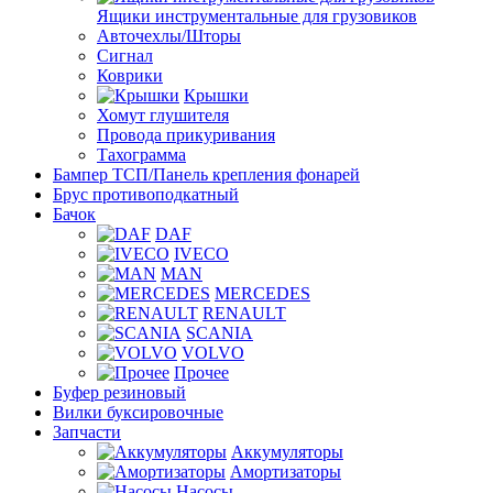
Ящики инструментальные для грузовиков
Авточехлы/Шторы
Сигнал
Коврики
Крышки
Хомут глушителя
Провода прикуривания
Тахограмма
Бампер ТСП/Панель крепления фонарей
Брус противоподкатный
Бачок
DAF
IVECO
MAN
MERCEDES
RENAULT
SCANIA
VOLVO
Прочее
Буфер резиновый
Вилки буксировочные
Запчасти
Аккумуляторы
Амортизаторы
Насосы