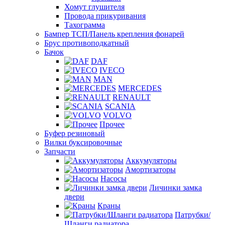
Хомут глушителя
Провода прикуривания
Тахограмма
Бампер ТСП/Панель крепления фонарей
Брус противоподкатный
Бачок
DAF
IVECO
MAN
MERCEDES
RENAULT
SCANIA
VOLVO
Прочее
Буфер резиновый
Вилки буксировочные
Запчасти
Аккумуляторы
Амортизаторы
Насосы
Личинки замка
двери
Краны
Патрубки/
Шланги радиатора