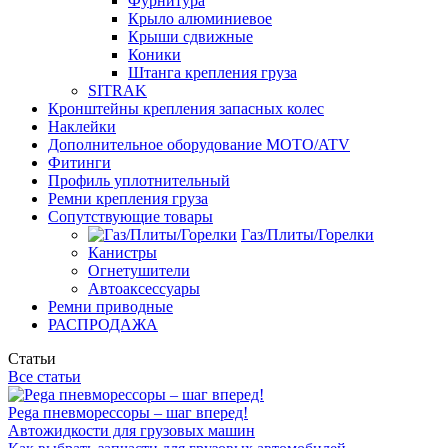
Фурнитура
Крыло алюминиевое
Крыши сдвижные
Коники
Штанга крепления груза
SITRAK
Кронштейны крепления запасных колес
Наклейки
Дополнительное оборудование MOTO/ATV
Фитинги
Профиль уплотнительный
Ремни крепления груза
Сопутствующие товары
Газ/Плиты/Горелки
Канистры
Огнетушители
Автоаксессуары
Ремни приводные
РАСПРОДАЖА
Статьи
Все статьи
Pega пневморессоры – шаг вперед!
Автожидкости для грузовых машин