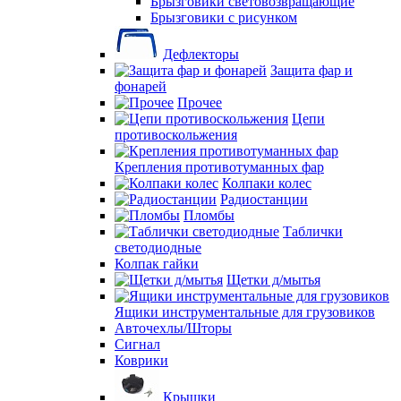
Брызговики световозвращающие
Брызговики с рисунком
Дефлекторы
Защита фар и
фонарей
Прочее
Цепи
противоскольжения
Крепления противотуманных фар
Колпаки колес
Радиостанции
Пломбы
Таблички
светодиодные
Колпак гайки
Щетки д/мытья
Ящики инструментальные для грузовиков
Авточехлы/Шторы
Сигнал
Коврики
Крышки