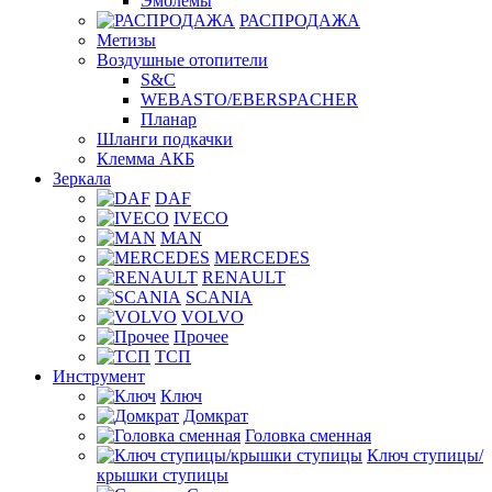
Эмблемы
РАСПРОДАЖА
Метизы
Воздушные отопители
S&C
WEBASTO/EBERSPACHER
Планар
Шланги подкачки
Клемма АКБ
Зеркала
DAF
IVECO
MAN
MERCEDES
RENAULT
SCANIA
VOLVO
Прочее
ТСП
Инструмент
Ключ
Домкрат
Головка сменная
Ключ ступицы/
крышки ступицы