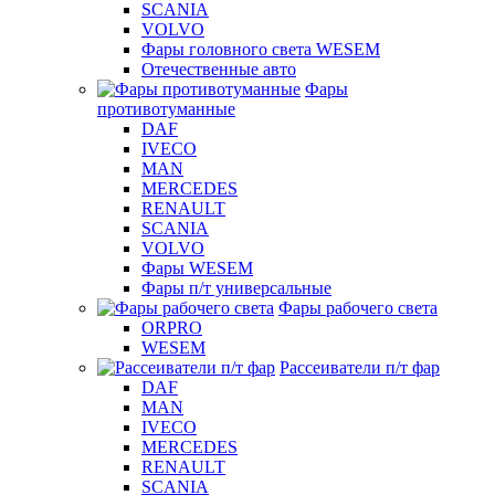
SCANIA
VOLVO
Фары головного света WESEM
Отечественные авто
Фары
противотуманные
DAF
IVECO
MAN
MERCEDES
RENAULT
SCANIA
VOLVO
Фары WESEM
Фары п/т универсальные
Фары рабочего света
ORPRO
WESEM
Рассеиватели п/т фар
DAF
MAN
IVECO
MERCEDES
RENAULT
SCANIA