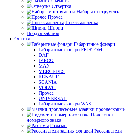
Съемник
Отвертка
Наборы инструмента
Прочее
Пресс-масленка
Шприц
Продув кабины
Оптика
Габаритные фонари
Габаритные фонари FRISTOM
DAF
IVECO
MAN
MERCEDES
RENAULT
SCANIA
VOLVO
Прочее
UNIVERSAL
Габаритные фонари WAS
Маячки проблесковые
Подсветки
номерного знака
Разъёмы
Рассеиватели