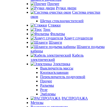
Прочее
Ручки двери
Система очистки
окон
Щетки стеклоочистителей
Стяжки
Трос
Фильтры
Хомут глушителя
Шланги
Шланги подъема
кабины
Кабель
электрический
Электрика
Выключатель массы
Кнопки/клавиши
Переключатель подрулевой
Прочее
Разъемы
Реле
Эмблемы
РАСПРОДАЖА
Метизы
Воздушные отопители