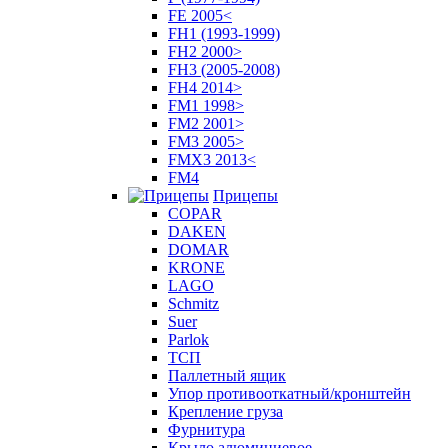
FE 2005<
FH1 (1993-1999)
FH2 2000>
FH3 (2005-2008)
FH4 2014>
FM1 1998>
FM2 2001>
FM3 2005>
FMX3 2013<
FM4
Прицепы
COPAR
DAKEN
DOMAR
KRONE
LAGO
Schmitz
Suer
Parlok
ТСП
Паллетный ящик
Упор противооткатный/кронштейн
Крепление груза
Фурнитура
Крыло алюминиевое