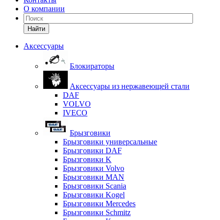
О компании
Найти
Аксессуары
Блокираторы
Аксессуары из нержавеющей стали
DAF
VOLVO
IVECO
Брызговики
Брызговики универсальные
Брызговики DAF
Брызговики K
Брызговики Volvo
Брызговики MAN
Брызговики Scania
Брызговики Kogel
Брызговики Mercedes
Брызговики Schmitz