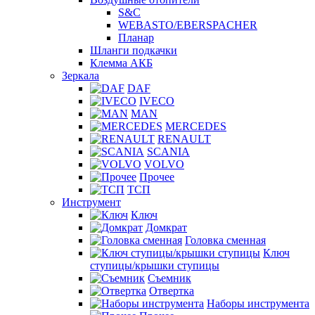
S&C
WEBASTO/EBERSPACHER
Планар
Шланги подкачки
Клемма АКБ
Зеркала
DAF
IVECO
MAN
MERCEDES
RENAULT
SCANIA
VOLVO
Прочее
ТСП
Инструмент
Ключ
Домкрат
Головка сменная
Ключ
ступицы/крышки ступицы
Съемник
Отвертка
Наборы инструмента