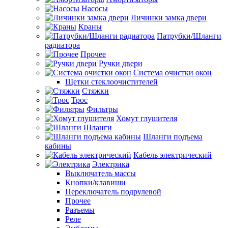
Насосы
Личинки замка двери
Краны
Патрубки/Шланги
радиатора
Прочее
Ручки двери
Система очистки окон
Щетки стеклоочистителей
Стяжки
Трос
Фильтры
Хомут глушителя
Шланги
Шланги подъема
кабины
Кабель электрический
Электрика
Выключатель массы
Кнопки/клавиши
Переключатель подрулевой
Прочее
Разъемы
Реле