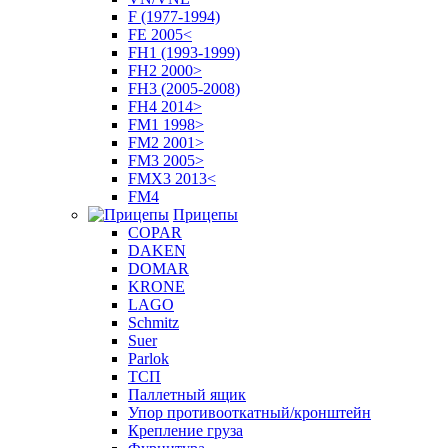
F (1977-1994)
FE 2005<
FH1 (1993-1999)
FH2 2000>
FH3 (2005-2008)
FH4 2014>
FM1 1998>
FM2 2001>
FM3 2005>
FMX3 2013<
FM4
Прицепы
COPAR
DAKEN
DOMAR
KRONE
LAGO
Schmitz
Suer
Parlok
ТСП
Паллетный ящик
Упор противооткатный/кронштейн
Крепление груза