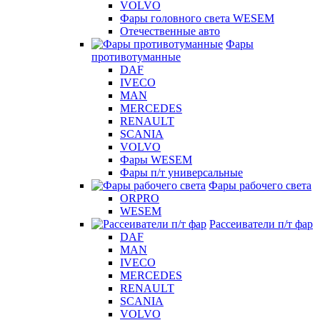
VOLVO
Фары головного света WESEM
Отечественные авто
Фары
противотуманные
DAF
IVECO
MAN
MERCEDES
RENAULT
SCANIA
VOLVO
Фары WESEM
Фары п/т универсальные
Фары рабочего света
ORPRO
WESEM
Рассеиватели п/т фар
DAF
MAN
IVECO
MERCEDES
RENAULT
SCANIA
VOLVO