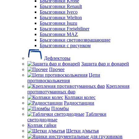
Брызговики Krone
Брызговики Renault
Брызговики Iveco
Брызговики Wielton
Брызговики Isuzu
Брызговики Freightliner
Брызговики MAZ
Брызговики световозвращающие
Брызговики с рисунком
Дефлекторы
Защита фар и фонарей
Прочее
Цепи
противоскольжения
Крепления
противотуманных фар
Колпаки колес
Радиостанции
Пломбы
Таблички
светодиодные
Колпак гайки
Щетки д/мытья