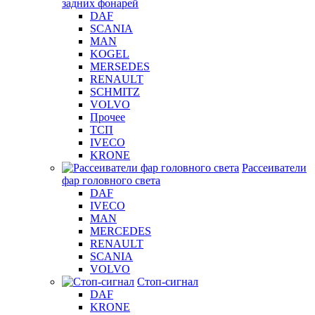
задних фонарей
DAF
SCANIA
MAN
KOGEL
MERSEDES
RENAULT
SCHMITZ
VOLVO
Прочее
ТСП
IVECO
KRONE
Рассеиватели
фар головного света
DAF
IVECO
MAN
MERCEDES
RENAULT
SCANIA
VOLVO
Стоп-сигнал
DAF
KRONE