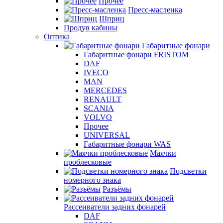
Прочее
Пресс-масленка
Шприц
Продув кабины
Оптика
Габаритные фонари
Габаритные фонари FRISTOM
DAF
IVECO
MAN
MERCEDES
RENAULT
SCANIA
VOLVO
Прочее
UNIVERSAL
Габаритные фонари WAS
Маячки
проблесковые
Подсветки
номерного знака
Разъёмы
Рассеиватели задних фонарей
DAF