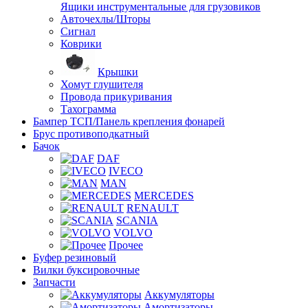
Ящики инструментальные для грузовиков
Авточехлы/Шторы
Сигнал
Коврики
Крышки
Хомут глушителя
Провода прикуривания
Тахограмма
Бампер ТСП/Панель крепления фонарей
Брус противоподкатный
Бачок
DAF
IVECO
MAN
MERCEDES
RENAULT
SCANIA
VOLVO
Прочее
Буфер резиновый
Вилки буксировочные
Запчасти
Аккумуляторы
Амортизаторы