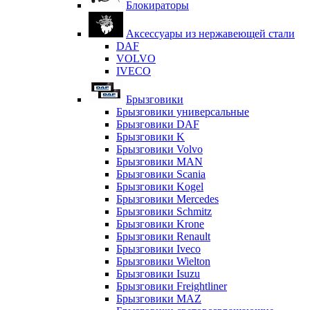
Блокираторы
Аксессуары из нержавеющей стали
DAF
VOLVO
IVECO
Брызговики
Брызговики универсальные
Брызговики DAF
Брызговики K
Брызговики Volvo
Брызговики MAN
Брызговики Scania
Брызговики Kogel
Брызговики Mercedes
Брызговики Schmitz
Брызговики Krone
Брызговики Renault
Брызговики Iveco
Брызговики Wielton
Брызговики Isuzu
Брызговики Freightliner
Брызговики MAZ