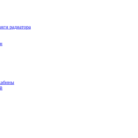
нги радиатора
он
кабины
ий