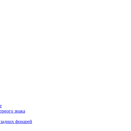
е
ерного знака
 задних фонарей