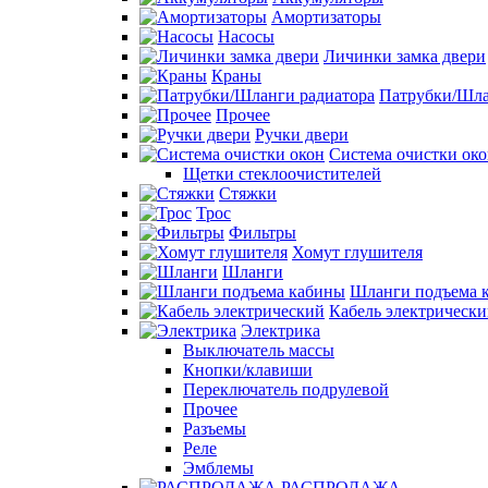
Амортизаторы
Насосы
Личинки замка двери
Краны
Патрубки/Шла
Прочее
Ручки двери
Система очистки ок
Щетки стеклоочистителей
Стяжки
Трос
Фильтры
Хомут глушителя
Шланги
Шланги подъема 
Кабель электрическ
Электрика
Выключатель массы
Кнопки/клавиши
Переключатель подрулевой
Прочее
Разъемы
Реле
Эмблемы
РАСПРОДАЖА