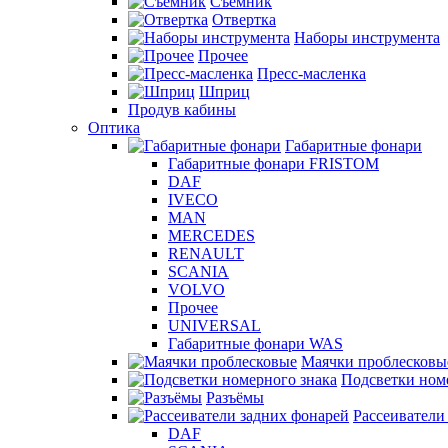
Съемник
Отвертка
Наборы инструмента
Прочее
Пресс-масленка
Шприц
Продув кабины
Оптика
Габаритные фонари
Габаритные фонари FRISTOM
DAF
IVECO
MAN
MERCEDES
RENAULT
SCANIA
VOLVO
Прочее
UNIVERSAL
Габаритные фонари WAS
Маячки проблесковы
Подсветки ном
Разъёмы
Рассеиватели
DAF