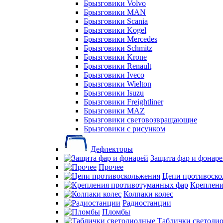
Брызговики Volvo
Брызговики MAN
Брызговики Scania
Брызговики Kogel
Брызговики Mercedes
Брызговики Schmitz
Брызговики Krone
Брызговики Renault
Брызговики Iveco
Брызговики Wielton
Брызговики Isuzu
Брызговики Freightliner
Брызговики MAZ
Брызговики световозвращающие
Брызговики с рисунком
Дефлекторы
Защита фар и фонар
Прочее
Цепи противоско
Креплени
Колпаки колес
Радиостанции
Пломбы
Таблички светоди