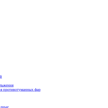
ей
льжения
я противотуманных фар
одные