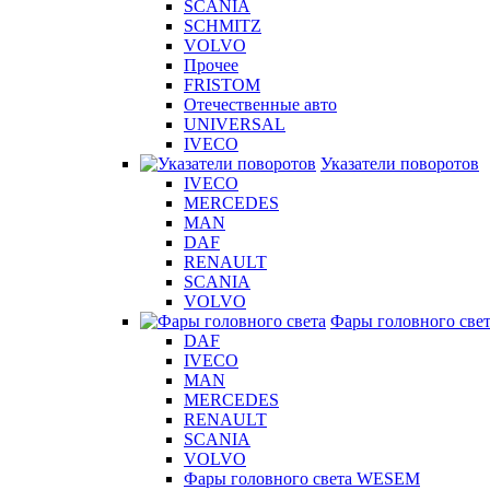
SCANIA
SCHMITZ
VOLVO
Прочее
FRISTOM
Отечественные авто
UNIVERSAL
IVECO
Указатели поворотов
IVECO
MERCEDES
MAN
DAF
RENAULT
SCANIA
VOLVO
Фары головного све
DAF
IVECO
MAN
MERCEDES
RENAULT
SCANIA
VOLVO
Фары головного света WESEM