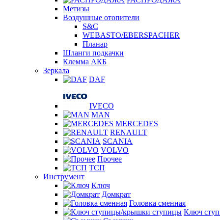
Метизы
Воздушные отопители
S&C
WEBASTO/EBERSPACHER
Планар
Шланги подкачки
Клемма АКБ
Зеркала
DAF
IVECO
MAN
MERCEDES
RENAULT
SCANIA
VOLVO
Прочее
ТСП
Инструмент
Ключ
Домкрат
Головка сменная
Ключ сту