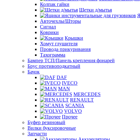
Колпак гайки
Щетки д/мытья
Я
Авточехлы/Шторы
Сигнал
Коврики
Крышки
Хомут глушителя
Провода прикуривания
Тахограмма
Бампер ТСП/Панель крепления фонарей
Брус противоподкатный
Бачок
DAF
IVECO
MAN
MERCEDES
RENAULT
SCANIA
VOLVO
Прочее
Буфер резиновый
Вилки буксировочные
Запчасти
Аккумуляторы