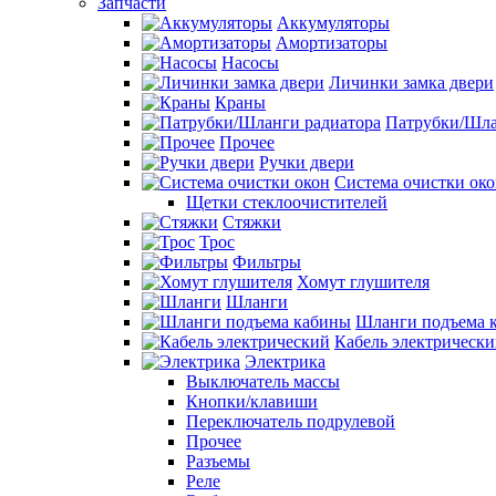
Запчасти
Аккумуляторы
Амортизаторы
Насосы
Личинки замка двери
Краны
Патрубки/Шла
Прочее
Ручки двери
Система очистки ок
Щетки стеклоочистителей
Стяжки
Трос
Фильтры
Хомут глушителя
Шланги
Шланги подъема 
Кабель электрическ
Электрика
Выключатель массы
Кнопки/клавиши
Переключатель подрулевой
Прочее
Разъемы
Реле