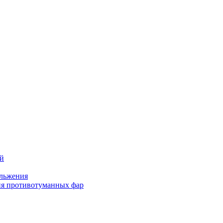
ей
льжения
я противотуманных фар