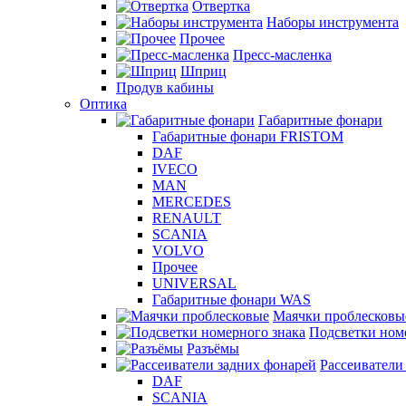
Отвертка
Наборы инструмента
Прочее
Пресс-масленка
Шприц
Продув кабины
Оптика
Габаритные фонари
Габаритные фонари FRISTOM
DAF
IVECO
MAN
MERCEDES
RENAULT
SCANIA
VOLVO
Прочее
UNIVERSAL
Габаритные фонари WAS
Маячки проблесковы
Подсветки ном
Разъёмы
Рассеиватели
DAF
SCANIA