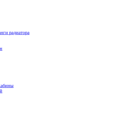
нги радиатора
он
кабины
ий