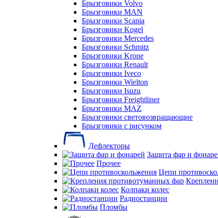
Брызговики Volvo
Брызговики MAN
Брызговики Scania
Брызговики Kogel
Брызговики Mercedes
Брызговики Schmitz
Брызговики Krone
Брызговики Renault
Брызговики Iveco
Брызговики Wielton
Брызговики Isuzu
Брызговики Freightliner
Брызговики MAZ
Брызговики световозвращающие
Брызговики с рисунком
Дефлекторы
Защита фар и фонар
Прочее
Цепи противоско
Креплени
Колпаки колес
Радиостанции
Пломбы