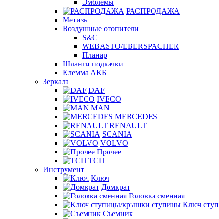
Эмблемы
РАСПРОДАЖА
Метизы
Воздушные отопители
S&C
WEBASTO/EBERSPACHER
Планар
Шланги подкачки
Клемма АКБ
Зеркала
DAF
IVECO
MAN
MERCEDES
RENAULT
SCANIA
VOLVO
Прочее
ТСП
Инструмент
Ключ
Домкрат
Головка сменная
Ключ сту
Съемник