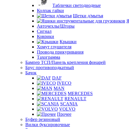
Таблички светодиодные
Колпак гайки
Щетки д/мытья
Я
Авточехлы/Шторы
Сигнал
Коврики
Крышки
Хомут глушителя
Провода прикуривания
Тахограмма
Бампер ТСП/Панель крепления фонарей
Брус противоподкатный
Бачок
DAF
IVECO
MAN
MERCEDES
RENAULT
SCANIA
VOLVO
Прочее
Буфер резиновый
Вилки буксировочные