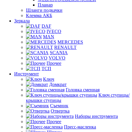
Планар
Шланги подкачки
Клемма АКБ
Зеркала
DAF
IVECO
MAN
MERCEDES
RENAULT
SCANIA
VOLVO
Прочее
ТСП
Инструмент
Ключ
Домкрат
Головка сменная
Ключ ступицы/
крышки ступицы
Съемник
Отвертка
Наборы инструмента
Прочее
Пресс-масленка