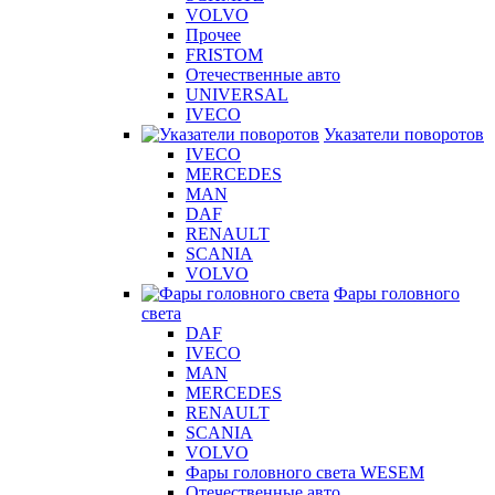
VOLVO
Прочее
FRISTOM
Отечественные авто
UNIVERSAL
IVECO
Указатели поворотов
IVECO
MERCEDES
MAN
DAF
RENAULT
SCANIA
VOLVO
Фары головного
света
DAF
IVECO
MAN
MERCEDES
RENAULT
SCANIA
VOLVO
Фары головного света WESEM
Отечественные авто