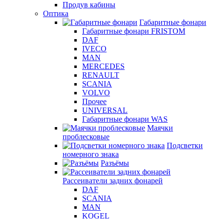
Продув кабины
Оптика
Габаритные фонари
Габаритные фонари FRISTOM
DAF
IVECO
MAN
MERCEDES
RENAULT
SCANIA
VOLVO
Прочее
UNIVERSAL
Габаритные фонари WAS
Маячки
проблесковые
Подсветки
номерного знака
Разъёмы
Рассеиватели задних фонарей
DAF
SCANIA
MAN
KOGEL