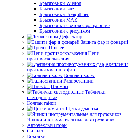
Брызговики Wielton
Брызговики Isuzu
Брызговики Freightliner
Брызговики MAZ
Брызговики световозвращающие
Брызговики с рисунком
Дефлекторы
Защита фар и фонарей
Прочее
Цепи
противоскольжения
Крепления
противотуманных фар
Колпаки колес
Радиостанции
Пломбы
Таблички
светодиодные
Колпак гайки
Щетки д/мытья
Ящики инструментальные для грузовиков
Авточехлы/Шторы
Сигнал
Коврики