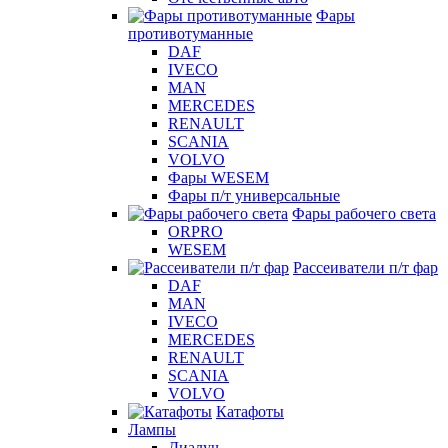
Фары
противотуманные
DAF
IVECO
MAN
MERCEDES
RENAULT
SCANIA
VOLVO
Фары WESEM
Фары п/т универсальные
Фары рабочего света
ORPRO
WESEM
Рассеиватели п/т фар
DAF
MAN
IVECO
MERCEDES
RENAULT
SCANIA
VOLVO
Катафоты
Лампы
Диалуч