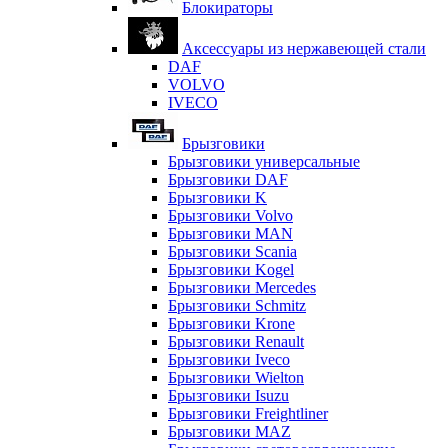
Блокираторы
Аксессуары из нержавеющей стали
DAF
VOLVO
IVECO
Брызговики
Брызговики универсальные
Брызговики DAF
Брызговики K
Брызговики Volvo
Брызговики MAN
Брызговики Scania
Брызговики Kogel
Брызговики Mercedes
Брызговики Schmitz
Брызговики Krone
Брызговики Renault
Брызговики Iveco
Брызговики Wielton
Брызговики Isuzu
Брызговики Freightliner
Брызговики MAZ