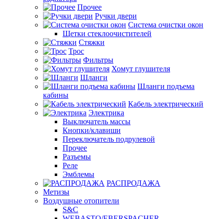
Прочее
Ручки двери
Система очистки окон
Щетки стеклоочистителей
Стяжки
Трос
Фильтры
Хомут глушителя
Шланги
Шланги подъема
кабины
Кабель электрический
Электрика
Выключатель массы
Кнопки/клавиши
Переключатель подрулевой
Прочее
Разъемы
Реле
Эмблемы
РАСПРОДАЖА
Метизы
Воздушные отопители
S&C
WEBASTO/EBERSPACHER