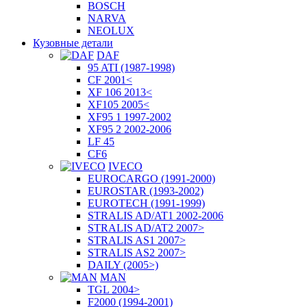
BOSCH
NARVA
NEOLUX
Кузовные детали
DAF
95 ATI (1987-1998)
CF 2001<
XF 106 2013<
XF105 2005<
XF95 1 1997-2002
XF95 2 2002-2006
LF 45
CF6
IVECO
EUROCARGO (1991-2000)
EUROSTAR (1993-2002)
EUROTECH (1991-1999)
STRALIS AD/AT1 2002-2006
STRALIS AD/AT2 2007>
STRALIS AS1 2007>
STRALIS AS2 2007>
DAILY (2005>)
MAN
TGL 2004>
F2000 (1994-2001)