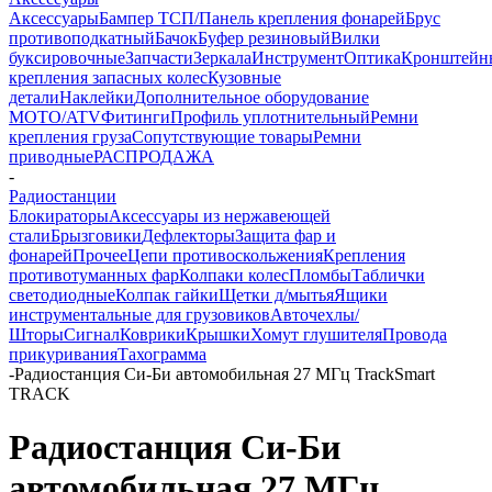
Аксессуары
Бампер ТСП/Панель крепления фонарей
Брус
противоподкатный
Бачок
Буфер резиновый
Вилки
буксировочные
Запчасти
Зеркала
Инструмент
Оптика
Кронштейн
крепления запасных колес
Кузовные
детали
Наклейки
Дополнительное оборудование
MOTO/ATV
Фитинги
Профиль уплотнительный
Ремни
крепления груза
Сопутствующие товары
Ремни
приводные
РАСПРОДАЖА
-
Радиостанции
Блокираторы
Аксессуары из нержавеющей
стали
Брызговики
Дефлекторы
Защита фар и
фонарей
Прочее
Цепи противоскольжения
Крепления
противотуманных фар
Колпаки колес
Пломбы
Таблички
светодиодные
Колпак гайки
Щетки д/мытья
Ящики
инструментальные для грузовиков
Авточехлы/
Шторы
Сигнал
Коврики
Крышки
Хомут глушителя
Провода
прикуривания
Тахограмма
-
Радиостанция Си-Би автомобильная 27 МГц TrackSmart
TRACK
Радиостанция Си-Би
автомобильная 27 МГц