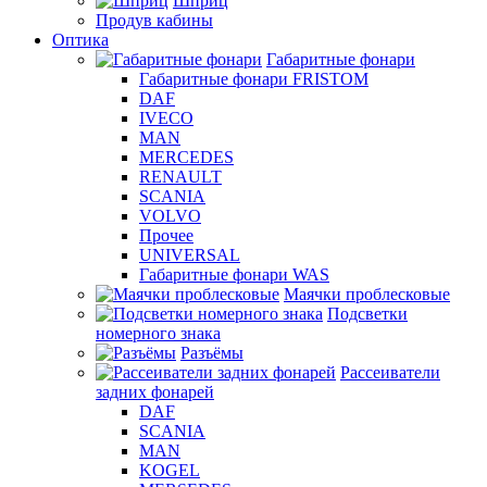
Шприц
Продув кабины
Оптика
Габаритные фонари
Габаритные фонари FRISTOM
DAF
IVECO
MAN
MERCEDES
RENAULT
SCANIA
VOLVO
Прочее
UNIVERSAL
Габаритные фонари WAS
Маячки проблесковые
Подсветки
номерного знака
Разъёмы
Рассеиватели
задних фонарей
DAF
SCANIA
MAN
KOGEL