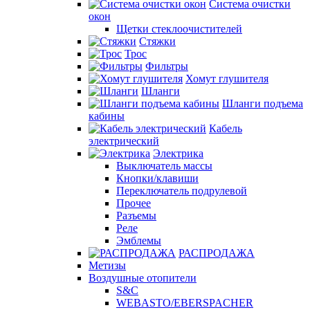
Система очистки
окон
Щетки стеклоочистителей
Стяжки
Трос
Фильтры
Хомут глушителя
Шланги
Шланги подъема
кабины
Кабель
электрический
Электрика
Выключатель массы
Кнопки/клавиши
Переключатель подрулевой
Прочее
Разъемы
Реле
Эмблемы
РАСПРОДАЖА
Метизы
Воздушные отопители
S&C
WEBASTO/EBERSPACHER