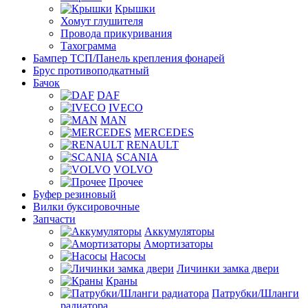
Крышки
Хомут глушителя
Провода прикуривания
Тахограмма
Бампер ТСП/Панель крепления фонарей
Брус противоподкатный
Бачок
DAF
IVECO
MAN
MERCEDES
RENAULT
SCANIA
VOLVO
Прочее
Буфер резиновый
Вилки буксировочные
Запчасти
Аккумуляторы
Амортизаторы
Насосы
Личинки замка двери
Краны
Патрубки/Шланги
радиатора