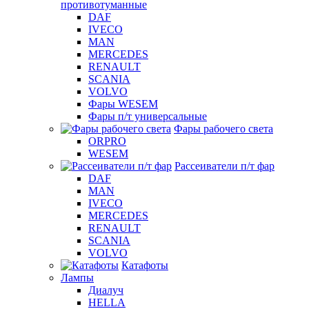
противотуманные
DAF
IVECO
MAN
MERCEDES
RENAULT
SCANIA
VOLVO
Фары WESEM
Фары п/т универсальные
Фары рабочего света
ORPRO
WESEM
Рассеиватели п/т фар
DAF
MAN
IVECO
MERCEDES
RENAULT
SCANIA
VOLVO
Катафоты
Лампы
Диалуч
HELLA