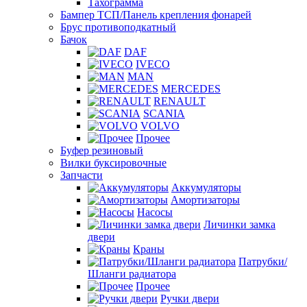
Тахограмма
Бампер ТСП/Панель крепления фонарей
Брус противоподкатный
Бачок
DAF
IVECO
MAN
MERCEDES
RENAULT
SCANIA
VOLVO
Прочее
Буфер резиновый
Вилки буксировочные
Запчасти
Аккумуляторы
Амортизаторы
Насосы
Личинки замка
двери
Краны
Патрубки/
Шланги радиатора
Прочее
Ручки двери