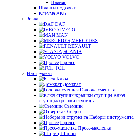
Планар
Шланги подкачки
Клемма АКБ
Зеркала
DAF
IVECO
MAN
MERCEDES
RENAULT
SCANIA
VOLVO
Прочее
ТСП
Инструмент
Ключ
Домкрат
Головка сменная
Ключ
ступицы/крышки ступицы
Съемник
Отвертка
Наборы инструмента
Прочее
Пресс-масленка
Шприц