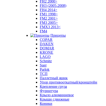
FH2 2000>
FH3 (2005-2008)
FH4 2014>
FM1 1998>
FM2 2001>
FM3 2005>
FMX3 2013<
FM4
Прицепы
COPAR
DAKEN
DOMAR
KRONE
LAGO
Schmitz
Suer
Parlok
ТСП
Паллетный ящик
Упор противооткатный/кронштейн
Крепление груза
Фурнитура
Крыло алюминиевое
Крыши сдвижные
Коники