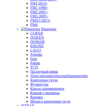
FH4 2014>
FM1 1998>
FM2 2001>
FM3 2005>
FMX3 2013<
FM4
Прицепы
COPAR
DAKEN
DOMAR
KRONE
LAGO
Schmitz
Suer
Parlok
ТСП
Паллетный ящик
Упор противооткатный/кронштейн
Крепление груза
Фурнитура
Крыло алюминиевое
Крыши сдвижные
Коники
Штанга крепления груза
SITRAK