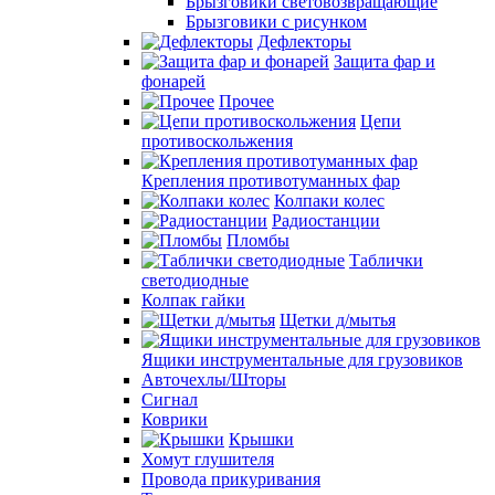
Брызговики световозвращающие
Брызговики с рисунком
Дефлекторы
Защита фар и
фонарей
Прочее
Цепи
противоскольжения
Крепления противотуманных фар
Колпаки колес
Радиостанции
Пломбы
Таблички
светодиодные
Колпак гайки
Щетки д/мытья
Ящики инструментальные для грузовиков
Авточехлы/Шторы
Сигнал
Коврики
Крышки
Хомут глушителя
Провода прикуривания