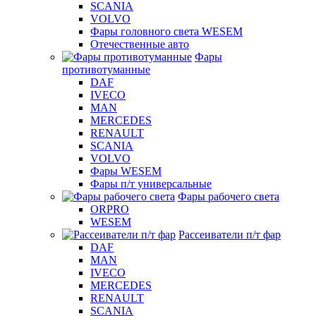
SCANIA
VOLVO
Фары головного света WESEM
Отечественные авто
Фары
противотуманные
DAF
IVECO
MAN
MERCEDES
RENAULT
SCANIA
VOLVO
Фары WESEM
Фары п/т универсальные
Фары рабочего света
ORPRO
WESEM
Рассеиватели п/т фар
DAF
MAN
IVECO
MERCEDES
RENAULT
SCANIA