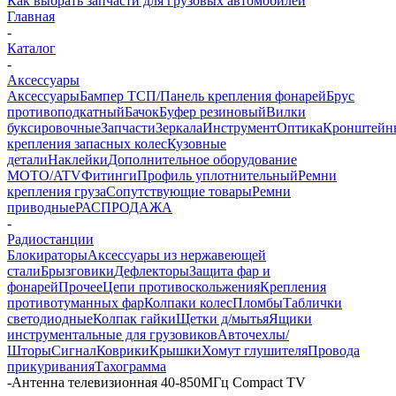
Как выбрать запчасти для грузовых автомобилей
Главная
-
Каталог
-
Аксессуары
Аксессуары
Бампер ТСП/Панель крепления фонарей
Брус
противоподкатный
Бачок
Буфер резиновый
Вилки
буксировочные
Запчасти
Зеркала
Инструмент
Оптика
Кронштейн
крепления запасных колес
Кузовные
детали
Наклейки
Дополнительное оборудование
MOTO/ATV
Фитинги
Профиль уплотнительный
Ремни
крепления груза
Сопутствующие товары
Ремни
приводные
РАСПРОДАЖА
-
Радиостанции
Блокираторы
Аксессуары из нержавеющей
стали
Брызговики
Дефлекторы
Защита фар и
фонарей
Прочее
Цепи противоскольжения
Крепления
противотуманных фар
Колпаки колес
Пломбы
Таблички
светодиодные
Колпак гайки
Щетки д/мытья
Ящики
инструментальные для грузовиков
Авточехлы/
Шторы
Сигнал
Коврики
Крышки
Хомут глушителя
Провода
прикуривания
Тахограмма
-
Антенна телевизионная 40-850МГц Compact TV