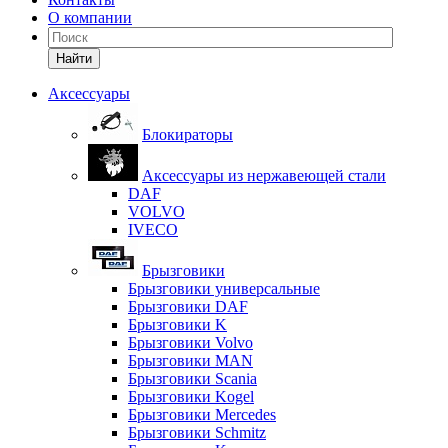
О компании
Найти
Аксессуары
Блокираторы
Аксессуары из нержавеющей стали
DAF
VOLVO
IVECO
Брызговики
Брызговики универсальные
Брызговики DAF
Брызговики K
Брызговики Volvo
Брызговики MAN
Брызговики Scania
Брызговики Kogel
Брызговики Mercedes
Брызговики Schmitz