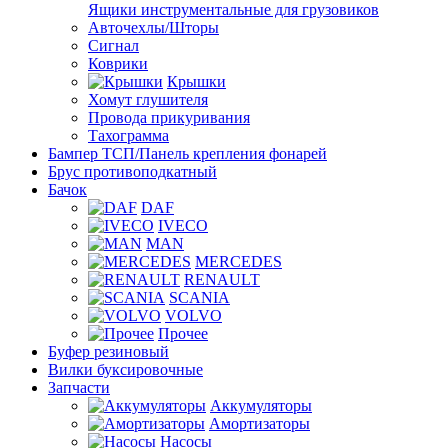
Ящики инструментальные для грузовиков
Авточехлы/Шторы
Сигнал
Коврики
Крышки
Хомут глушителя
Провода прикуривания
Тахограмма
Бампер ТСП/Панель крепления фонарей
Брус противоподкатный
Бачок
DAF
IVECO
MAN
MERCEDES
RENAULT
SCANIA
VOLVO
Прочее
Буфер резиновый
Вилки буксировочные
Запчасти
Аккумуляторы
Амортизаторы
Насосы