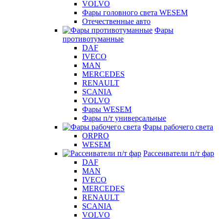
VOLVO
Фары головного света WESEM
Отечественные авто
Фары
противотуманные
DAF
IVECO
MAN
MERCEDES
RENAULT
SCANIA
VOLVO
Фары WESEM
Фары п/т универсальные
Фары рабочего света
ORPRO
WESEM
Рассеиватели п/т фар
DAF
MAN
IVECO
MERCEDES
RENAULT
SCANIA
VOLVO