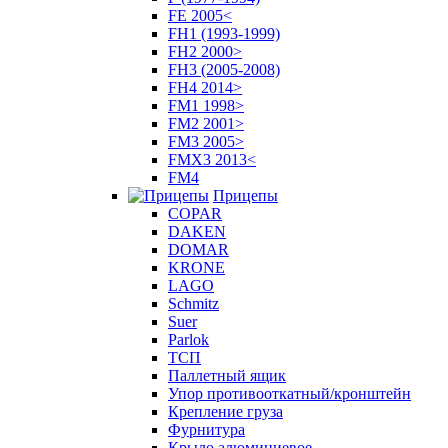
FE 2005<
FH1 (1993-1999)
FH2 2000>
FH3 (2005-2008)
FH4 2014>
FM1 1998>
FM2 2001>
FM3 2005>
FMX3 2013<
FM4
Прицепы
COPAR
DAKEN
DOMAR
KRONE
LAGO
Schmitz
Suer
Parlok
ТСП
Паллетный ящик
Упор противооткатный/кронштейн
Крепление груза
Фурнитура
Крыло алюминиевое