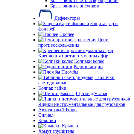
Брызговики световозвращающие
Брызговики с рисунком
Дефлекторы
Защита фар и
фонарей
Прочее
Цепи
противоскольжения
Крепления противотуманных фар
Колпаки колес
Радиостанции
Пломбы
Таблички
светодиодные
Колпак гайки
Щетки д/мытья
Ящики инструментальные для грузовиков
Авточехлы/Шторы
Сигнал
Коврики
Крышки
Хомут глушителя