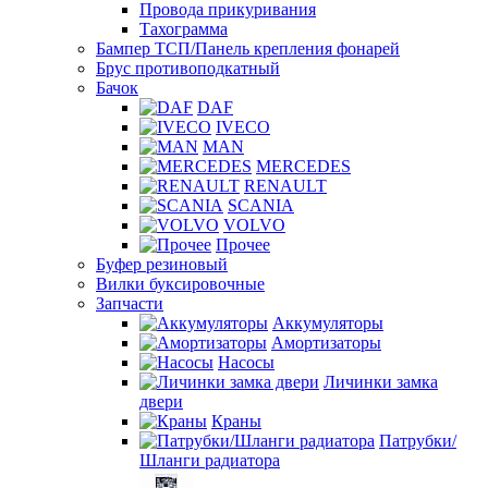
Провода прикуривания
Тахограмма
Бампер ТСП/Панель крепления фонарей
Брус противоподкатный
Бачок
DAF
IVECO
MAN
MERCEDES
RENAULT
SCANIA
VOLVO
Прочее
Буфер резиновый
Вилки буксировочные
Запчасти
Аккумуляторы
Амортизаторы
Насосы
Личинки замка
двери
Краны
Патрубки/
Шланги радиатора