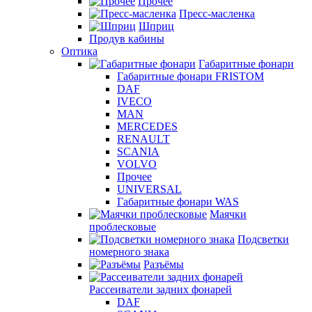
Прочее
Пресс-масленка
Шприц
Продув кабины
Оптика
Габаритные фонари
Габаритные фонари FRISTOM
DAF
IVECO
MAN
MERCEDES
RENAULT
SCANIA
VOLVO
Прочее
UNIVERSAL
Габаритные фонари WAS
Маячки
проблесковые
Подсветки
номерного знака
Разъёмы
Рассеиватели задних фонарей
DAF