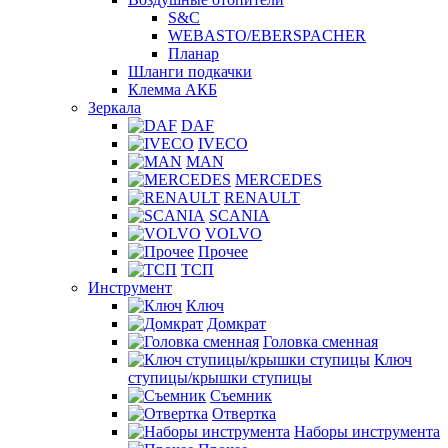
S&C
WEBASTO/EBERSPACHER
Планар
Шланги подкачки
Клемма АКБ
Зеркала
DAF
IVECO
MAN
MERCEDES
RENAULT
SCANIA
VOLVO
Прочее
ТСП
Инструмент
Ключ
Домкрат
Головка сменная
Ключ
ступицы/крышки ступицы
Съемник
Отвертка
Наборы инструмента