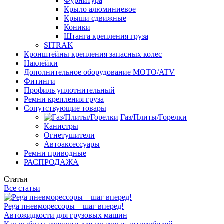
Фурнитура
Крыло алюминиевое
Крыши сдвижные
Коники
Штанга крепления груза
SITRAK
Кронштейны крепления запасных колес
Наклейки
Дополнительное оборудование MOTO/ATV
Фитинги
Профиль уплотнительный
Ремни крепления груза
Сопутствующие товары
Газ/Плиты/Горелки
Канистры
Огнетушители
Автоаксессуары
Ремни приводные
РАСПРОДАЖА
Статьи
Все статьи
Pega пневморессоры – шаг вперед!
Автожидкости для грузовых машин