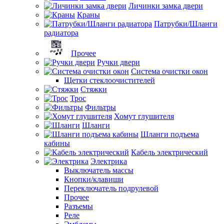
Личинки замка двери
Краны
Патрубки/Шланги
радиатора
Прочее
Ручки двери
Система очистки окон
Щетки стеклоочистителей
Стяжки
Трос
Фильтры
Хомут глушителя
Шланги
Шланги подъема
кабины
Кабель электрический
Электрика
Выключатель массы
Кнопки/клавиши
Переключатель подрулевой
Прочее
Разъемы
Реле