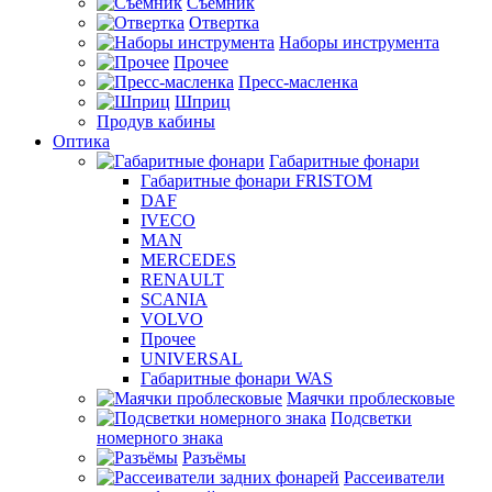
Съемник
Отвертка
Наборы инструмента
Прочее
Пресс-масленка
Шприц
Продув кабины
Оптика
Габаритные фонари
Габаритные фонари FRISTOM
DAF
IVECO
MAN
MERCEDES
RENAULT
SCANIA
VOLVO
Прочее
UNIVERSAL
Габаритные фонари WAS
Маячки проблесковые
Подсветки
номерного знака
Разъёмы
Рассеиватели