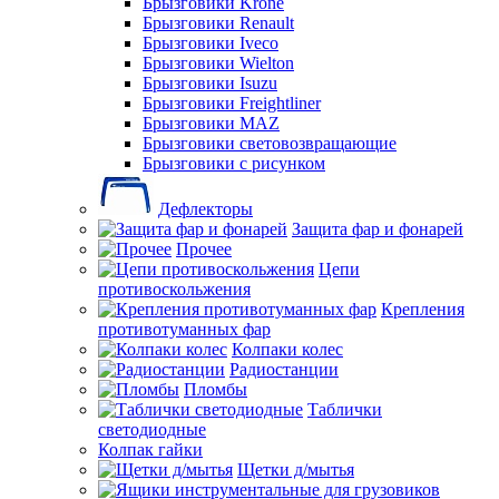
Брызговики Krone
Брызговики Renault
Брызговики Iveco
Брызговики Wielton
Брызговики Isuzu
Брызговики Freightliner
Брызговики MAZ
Брызговики световозвращающие
Брызговики с рисунком
Дефлекторы
Защита фар и фонарей
Прочее
Цепи
противоскольжения
Крепления
противотуманных фар
Колпаки колес
Радиостанции
Пломбы
Таблички
светодиодные
Колпак гайки
Щетки д/мытья