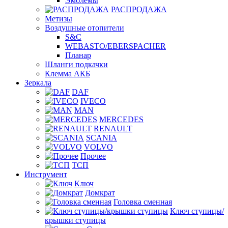
Эмблемы
РАСПРОДАЖА
Метизы
Воздушные отопители
S&C
WEBASTO/EBERSPACHER
Планар
Шланги подкачки
Клемма АКБ
Зеркала
DAF
IVECO
MAN
MERCEDES
RENAULT
SCANIA
VOLVO
Прочее
ТСП
Инструмент
Ключ
Домкрат
Головка сменная
Ключ ступицы/
крышки ступицы