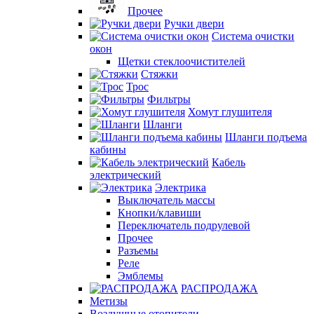
Прочее
Ручки двери
Система очистки
окон
Щетки стеклоочистителей
Стяжки
Трос
Фильтры
Хомут глушителя
Шланги
Шланги подъема
кабины
Кабель
электрический
Электрика
Выключатель массы
Кнопки/клавиши
Переключатель подрулевой
Прочее
Разъемы
Реле
Эмблемы
РАСПРОДАЖА
Метизы
Воздушные отопители