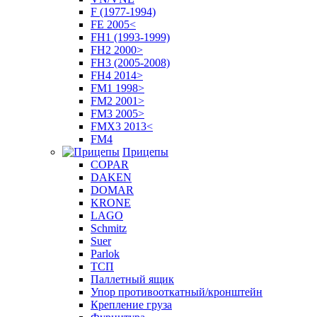
F (1977-1994)
FE 2005<
FH1 (1993-1999)
FH2 2000>
FH3 (2005-2008)
FH4 2014>
FM1 1998>
FM2 2001>
FM3 2005>
FMX3 2013<
FM4
Прицепы
COPAR
DAKEN
DOMAR
KRONE
LAGO
Schmitz
Suer
Parlok
ТСП
Паллетный ящик
Упор противооткатный/кронштейн
Крепление груза