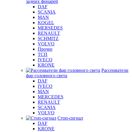
задних фонарей
DAF
SCANIA
MAN
KOGEL
MERSEDES
RENAULT
SCHMITZ
VOLVO
Прочее
ТСП
IVECO
KRONE
Рассеиватели
фар головного света
DAF
IVECO
MAN
MERCEDES
RENAULT
SCANIA
VOLVO
Стоп-сигнал
DAF
KRONE