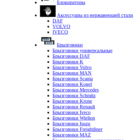
Блокираторы
Аксессуары из нержавеющей стали
DAF
VOLVO
IVECO
Брызговики
Брызговики универсальные
Брызговики DAF
Брызговики K
Брызговики Volvo
Брызговики MAN
Брызговики Scania
Брызговики Kogel
Брызговики Mercedes
Брызговики Schmitz
Брызговики Krone
Брызговики Renault
Брызговики Iveco
Брызговики Wielton
Брызговики Isuzu
Брызговики Freightliner
Брызговики MAZ