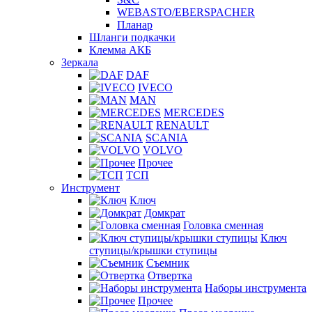
WEBASTO/EBERSPACHER
Планар
Шланги подкачки
Клемма АКБ
Зеркала
DAF
IVECO
MAN
MERCEDES
RENAULT
SCANIA
VOLVO
Прочее
ТСП
Инструмент
Ключ
Домкрат
Головка сменная
Ключ
ступицы/крышки ступицы
Съемник
Отвертка
Наборы инструмента
Прочее