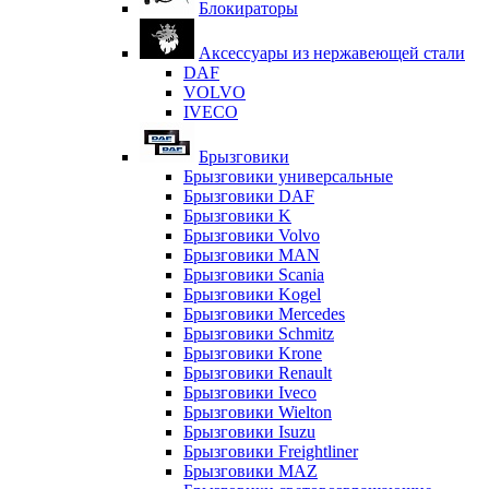
Блокираторы
Аксессуары из нержавеющей стали
DAF
VOLVO
IVECO
Брызговики
Брызговики универсальные
Брызговики DAF
Брызговики K
Брызговики Volvo
Брызговики MAN
Брызговики Scania
Брызговики Kogel
Брызговики Mercedes
Брызговики Schmitz
Брызговики Krone
Брызговики Renault
Брызговики Iveco
Брызговики Wielton
Брызговики Isuzu
Брызговики Freightliner
Брызговики MAZ