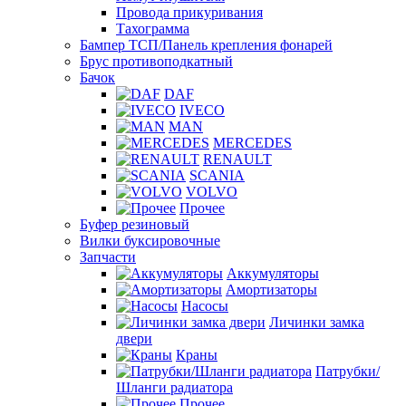
Провода прикуривания
Тахограмма
Бампер ТСП/Панель крепления фонарей
Брус противоподкатный
Бачок
DAF
IVECO
MAN
MERCEDES
RENAULT
SCANIA
VOLVO
Прочее
Буфер резиновый
Вилки буксировочные
Запчасти
Аккумуляторы
Амортизаторы
Насосы
Личинки замка
двери
Краны
Патрубки/
Шланги радиатора
Прочее