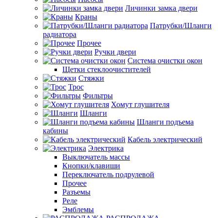
Личинки замка двери
Краны
Патрубки/Шланги
радиатора
Прочее
Ручки двери
Система очистки окон
Щетки стеклоочистителей
Стяжки
Трос
Фильтры
Хомут глушителя
Шланги
Шланги подъема
кабины
Кабель электрический
Электрика
Выключатель массы
Кнопки/клавиши
Переключатель подрулевой
Прочее
Разъемы
Реле
Эмблемы