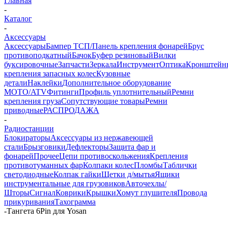
Главная
-
Каталог
-
Аксессуары
Аксессуары
Бампер ТСП/Панель крепления фонарей
Брус
противоподкатный
Бачок
Буфер резиновый
Вилки
буксировочные
Запчасти
Зеркала
Инструмент
Оптика
Кронштейн
крепления запасных колес
Кузовные
детали
Наклейки
Дополнительное оборудование
MOTO/ATV
Фитинги
Профиль уплотнительный
Ремни
крепления груза
Сопутствующие товары
Ремни
приводные
РАСПРОДАЖА
-
Радиостанции
Блокираторы
Аксессуары из нержавеющей
стали
Брызговики
Дефлекторы
Защита фар и
фонарей
Прочее
Цепи противоскольжения
Крепления
противотуманных фар
Колпаки колес
Пломбы
Таблички
светодиодные
Колпак гайки
Щетки д/мытья
Ящики
инструментальные для грузовиков
Авточехлы/
Шторы
Сигнал
Коврики
Крышки
Хомут глушителя
Провода
прикуривания
Тахограмма
-
Тангета 6Pin для Yosan