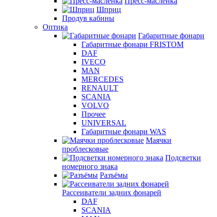
Пресс-масленка
Шприц
Продув кабины
Оптика
Габаритные фонари
Габаритные фонари FRISTOM
DAF
IVECO
MAN
MERCEDES
RENAULT
SCANIA
VOLVO
Прочее
UNIVERSAL
Габаритные фонари WAS
Маячки
проблесковые
Подсветки
номерного знака
Разъёмы
Рассеиватели задних фонарей
DAF
SCANIA