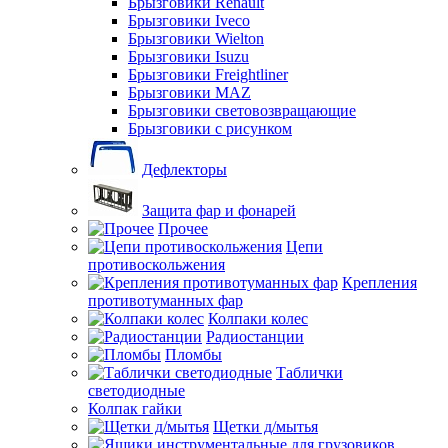
Брызговики Renault
Брызговики Iveco
Брызговики Wielton
Брызговики Isuzu
Брызговики Freightliner
Брызговики MAZ
Брызговики световозвращающие
Брызговики с рисунком
Дефлекторы
Защита фар и фонарей
Прочее
Цепи
противоскольжения
Крепления
противотуманных фар
Колпаки колес
Радиостанции
Пломбы
Таблички
светодиодные
Колпак гайки
Щетки д/мытья