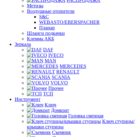
РАСПРОДАЖА
Метизы
Воздушные отопители
S&C
WEBASTO/EBERSPACHER
Планар
Шланги подкачки
Клемма АКБ
Зеркала
DAF
IVECO
MAN
MERCEDES
RENAULT
SCANIA
VOLVO
Прочее
ТСП
Инструмент
Ключ
Домкрат
Головка сменная
Ключ ступицы/
крышки ступицы
Съемник