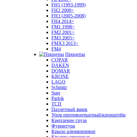
FH1 (1993-1999)
FH2 2000>
FH3 (2005-2008)
FH4 2014>
FM1 1998>
FM2 2001>
FM3 2005>
FMX3 2013<
FM4
Прицепы
COPAR
DAKEN
DOMAR
KRONE
LAGO
Schmitz
Suer
Parlok
ТСП
Паллетный ящик
Упор противооткатный/кронштейн
Крепление груза
Фурнитура
Крыло алюминиевое
Крыши сдвижные