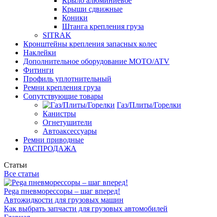
Крыло алюминиевое
Крыши сдвижные
Коники
Штанга крепления груза
SITRAK
Кронштейны крепления запасных колес
Наклейки
Дополнительное оборудование MOTO/ATV
Фитинги
Профиль уплотнительный
Ремни крепления груза
Сопутствующие товары
Газ/Плиты/Горелки
Канистры
Огнетушители
Автоаксессуары
Ремни приводные
РАСПРОДАЖА
Статьи
Все статьи
Pega пневморессоры – шаг вперед!
Автожидкости для грузовых машин
Как выбрать запчасти для грузовых автомобилей