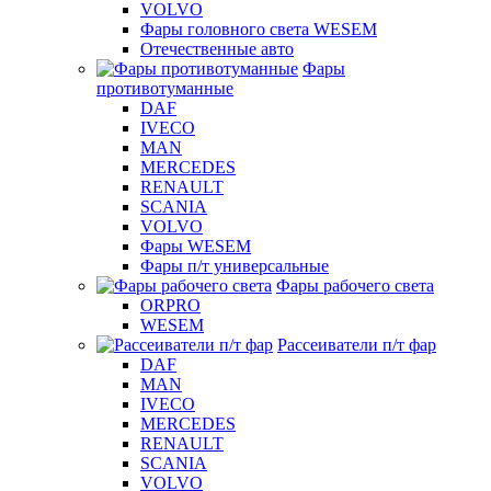
VOLVO
Фары головного света WESEM
Отечественные авто
Фары
противотуманные
DAF
IVECO
MAN
MERCEDES
RENAULT
SCANIA
VOLVO
Фары WESEM
Фары п/т универсальные
Фары рабочего света
ORPRO
WESEM
Рассеиватели п/т фар
DAF
MAN
IVECO
MERCEDES
RENAULT
SCANIA
VOLVO