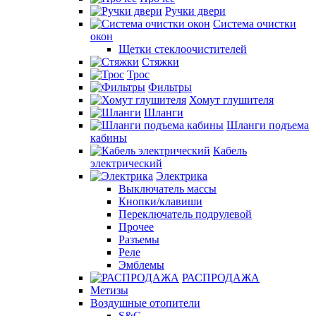
Ручки двери
Система очистки
окон
Щетки стеклоочистителей
Стяжки
Трос
Фильтры
Хомут глушителя
Шланги
Шланги подъема
кабины
Кабель
электрический
Электрика
Выключатель массы
Кнопки/клавиши
Переключатель подрулевой
Прочее
Разъемы
Реле
Эмблемы
РАСПРОДАЖА
Метизы
Воздушные отопители
S&C