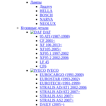
Лампы
Диалуч
HELLA
BOSCH
NARVA
NEOLUX
Кузовные детали
DAF
95 ATI (1987-1998)
CF 2001<
XF 106 2013<
XF105 2005<
XF95 1 1997-2002
XF95 2 2002-2006
LF 45
CF6
IVECO
EUROCARGO (1991-2000)
EUROSTAR (1993-2002)
EUROTECH (1991-1999)
STRALIS AD/AT1 2002-2006
STRALIS AD/AT2 2007>
STRALIS AS1 2007>
STRALIS AS2 2007>
DAILY (2005>)