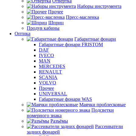
Отвертка
Наборы инструмента
Прочее
Пресс-масленка
Шприц
Продув кабины
Оптика
Габаритные фонари
Габаритные фонари FRISTOM
DAF
IVECO
MAN
MERCEDES
RENAULT
SCANIA
VOLVO
Прочее
UNIVERSAL
Габаритные фонари WAS
Маячки проблесковые
Подсветки
номерного знака
Разъёмы
Рассеиватели
задних фонарей