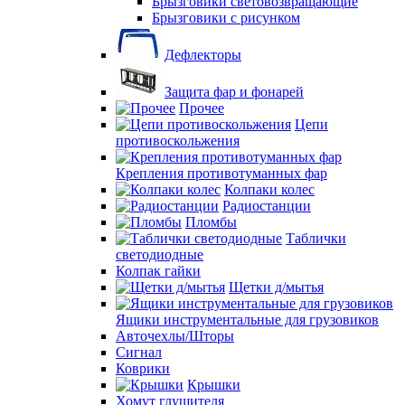
Брызговики световозвращающие
Брызговики с рисунком
Дефлекторы
Защита фар и фонарей
Прочее
Цепи
противоскольжения
Крепления противотуманных фар
Колпаки колес
Радиостанции
Пломбы
Таблички
светодиодные
Колпак гайки
Щетки д/мытья
Ящики инструментальные для грузовиков
Авточехлы/Шторы
Сигнал
Коврики
Крышки
Хомут глушителя