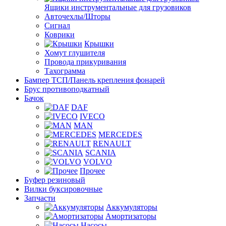
Ящики инструментальные для грузовиков
Авточехлы/Шторы
Сигнал
Коврики
Крышки
Хомут глушителя
Провода прикуривания
Тахограмма
Бампер ТСП/Панель крепления фонарей
Брус противоподкатный
Бачок
DAF
IVECO
MAN
MERCEDES
RENAULT
SCANIA
VOLVO
Прочее
Буфер резиновый
Вилки буксировочные
Запчасти
Аккумуляторы
Амортизаторы
Насосы