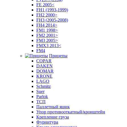
FE 2005<
FH1 (1993-1999)
FH2 2000>
FH3 (2005-2008)
FH4 2014>
FM1 1998>
FM2 2001>
FM3 2005>
FMX3 2013<
FM4
Прицепы
COPAR
DAKEN
DOMAR
KRONE
LAGO
Schmitz
Suer
Parlok
ТСП
Паллетный ящик
Упор противооткатный/кронштейн
Крепление груза
Фурнитура