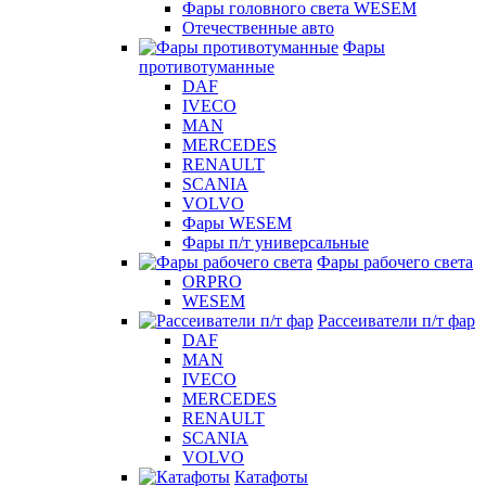
Фары головного света WESEM
Отечественные авто
Фары
противотуманные
DAF
IVECO
MAN
MERCEDES
RENAULT
SCANIA
VOLVO
Фары WESEM
Фары п/т универсальные
Фары рабочего света
ORPRO
WESEM
Рассеиватели п/т фар
DAF
MAN
IVECO
MERCEDES
RENAULT
SCANIA
VOLVO
Катафоты