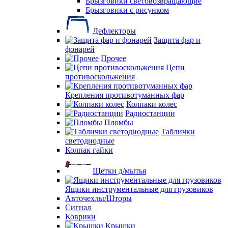
Брызговики световозвращающие
Брызговики с рисунком
Дефлекторы
Защита фар и
фонарей
Прочее
Цепи
противоскольжения
Крепления противотуманных фар
Колпаки колес
Радиостанции
Пломбы
Таблички
светодиодные
Колпак гайки
Щетки д/мытья
Ящики инструментальные для грузовиков
Авточехлы/Шторы
Сигнал
Коврики
Крышки