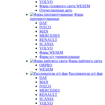
VOLVO
Фары головного света WESEM
Отечественные авто
Фары
противотуманные
DAF
IVECO
MAN
MERCEDES
RENAULT
SCANIA
VOLVO
Фары WESEM
Фары п/т универсальные
Фары рабочего света
ORPRO
WESEM
Рассеиватели п/т фар
DAF
MAN
IVECO
MERCEDES
RENAULT
SCANIA
VOLVO