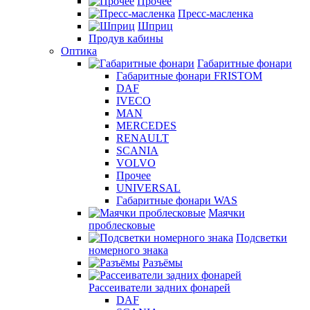
Прочее
Пресс-масленка
Шприц
Продув кабины
Оптика
Габаритные фонари
Габаритные фонари FRISTOM
DAF
IVECO
MAN
MERCEDES
RENAULT
SCANIA
VOLVO
Прочее
UNIVERSAL
Габаритные фонари WAS
Маячки
проблесковые
Подсветки
номерного знака
Разъёмы
Рассеиватели задних фонарей
DAF