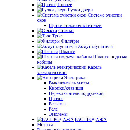
Прочее
Ручки двери
Система очистки
окон
Щетки стеклоочистителей
Стяжки
Трос
Фильтры
Хомут глушителя
Шланги
Шланги подъема
кабины
Кабель
электрический
Электрика
Выключатель массы
Кнопки/клавиши
Переключатель подрулевой
Прочее
Разъемы
Реле
Эмблемы
РАСПРОДАЖА
Метизы
Воздушные отопители