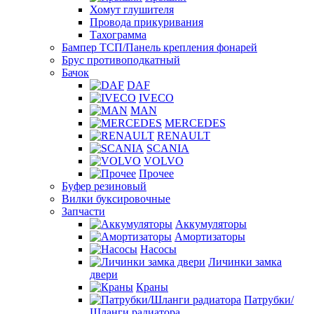
Хомут глушителя
Провода прикуривания
Тахограмма
Бампер ТСП/Панель крепления фонарей
Брус противоподкатный
Бачок
DAF
IVECO
MAN
MERCEDES
RENAULT
SCANIA
VOLVO
Прочее
Буфер резиновый
Вилки буксировочные
Запчасти
Аккумуляторы
Амортизаторы
Насосы
Личинки замка
двери
Краны
Патрубки/
Шланги радиатора