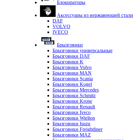
Блокираторы
Аксессуары из нержавеющей стали
DAF
VOLVO
IVECO
Брызговики
Брызговики универсальные
Брызговики DAF
Брызговики K
Брызговики Volvo
Брызговики MAN
Брызговики Scania
Брызговики Kogel
Брызговики Mercedes
Брызговики Schmitz
Брызговики Krone
Брызговики Renault
Брызговики Iveco
Брызговики Wielton
Брызговики Isuzu
Брызговики Freightliner
Брызговики MAZ