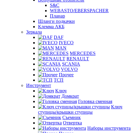
S&C
WEBASTO/EBERSPACHER
Планар
Шланги подкачки
Клемма АКБ
Зеркала
DAF
IVECO
MAN
MERCEDES
RENAULT
SCANIA
VOLVO
Прочее
ТСП
Инструмент
Ключ
Домкрат
Головка сменная
Ключ
ступицы/крышки ступицы
Съемник
Отвертка
Наборы инструмента