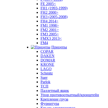
FE 2005<
FH1 (1993-1999)
FH2 2000>
FH3 (2005-2008)
FH4 2014>
FM1 1998>
FM2 2001>
FM3 2005>
FMX3 2013<
FM4
Прицепы
COPAR
DAKEN
DOMAR
KRONE
LAGO
Schmitz
Suer
Parlok
ТСП
Паллетный ящик
Упор противооткатный/кронштейн
Крепление груза
Фурнитура
Крыло алюминиевое