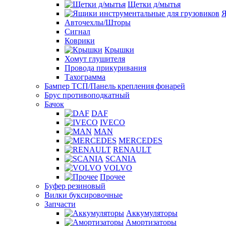
Щетки д/мытья
Я
Авточехлы/Шторы
Сигнал
Коврики
Крышки
Хомут глушителя
Провода прикуривания
Тахограмма
Бампер ТСП/Панель крепления фонарей
Брус противоподкатный
Бачок
DAF
IVECO
MAN
MERCEDES
RENAULT
SCANIA
VOLVO
Прочее
Буфер резиновый
Вилки буксировочные
Запчасти
Аккумуляторы
Амортизаторы