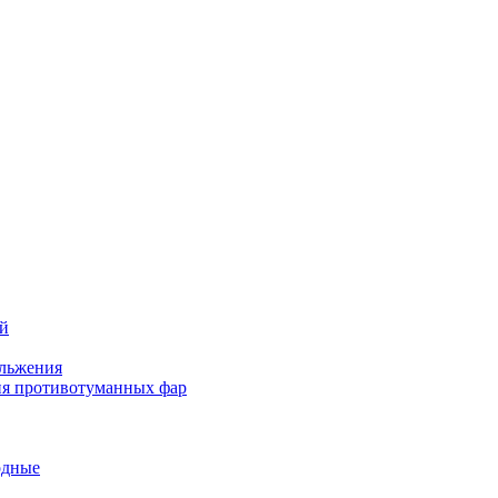
ей
льжения
я противотуманных фар
одные