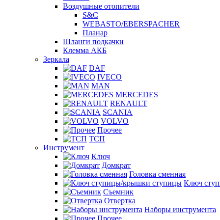
Воздушные отопители
S&C
WEBASTO/EBERSPACHER
Планар
Шланги подкачки
Клемма АКБ
Зеркала
DAF
IVECO
MAN
MERCEDES
RENAULT
SCANIA
VOLVO
Прочее
ТСП
Инструмент
Ключ
Домкрат
Головка сменная
Ключ сту
Съемник
Отвертка
Наборы инструмента
Прочее