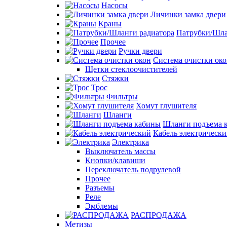
Насосы
Личинки замка двери
Краны
Патрубки/Шла
Прочее
Ручки двери
Система очистки ок
Щетки стеклоочистителей
Стяжки
Трос
Фильтры
Хомут глушителя
Шланги
Шланги подъема 
Кабель электрическ
Электрика
Выключатель массы
Кнопки/клавиши
Переключатель подрулевой
Прочее
Разъемы
Реле
Эмблемы
РАСПРОДАЖА
Метизы