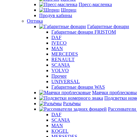
Пресс-масленка
Шприц
Продув кабины
Оптика
Габаритные фонари
Габаритные фонари FRISTOM
DAF
IVECO
MAN
MERCEDES
RENAULT
SCANIA
VOLVO
Прочее
UNIVERSAL
Габаритные фонари WAS
Маячки проблесковы
Подсветки ном
Разъёмы
Рассеиватели
DAF
SCANIA
MAN
KOGEL
MERSEDES