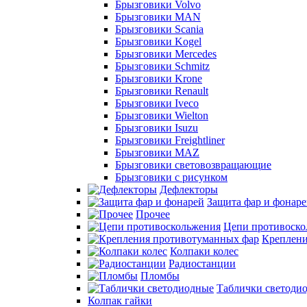
Брызговики Volvo
Брызговики MAN
Брызговики Scania
Брызговики Kogel
Брызговики Mercedes
Брызговики Schmitz
Брызговики Krone
Брызговики Renault
Брызговики Iveco
Брызговики Wielton
Брызговики Isuzu
Брызговики Freightliner
Брызговики MAZ
Брызговики световозвращающие
Брызговики с рисунком
Дефлекторы
Защита фар и фонар
Прочее
Цепи противоско
Креплени
Колпаки колес
Радиостанции
Пломбы
Таблички светоди
Колпак гайки