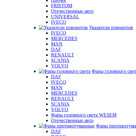
Прочее
FRISTOM
Отечественные авто
UNIVERSAL
IVECO
Указатели поворотов
IVECO
MERCEDES
MAN
DAF
RENAULT
SCANIA
VOLVO
Фары головного све
DAF
IVECO
MAN
MERCEDES
RENAULT
SCANIA
VOLVO
Фары головного света WESEM
Отечественные авто
Фары противотум
DAF