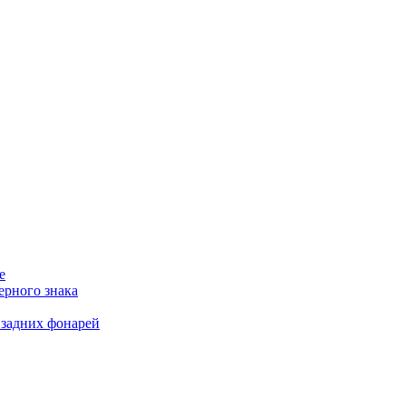
е
ерного знака
 задних фонарей