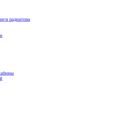
нги радиатора
он
кабины
ий