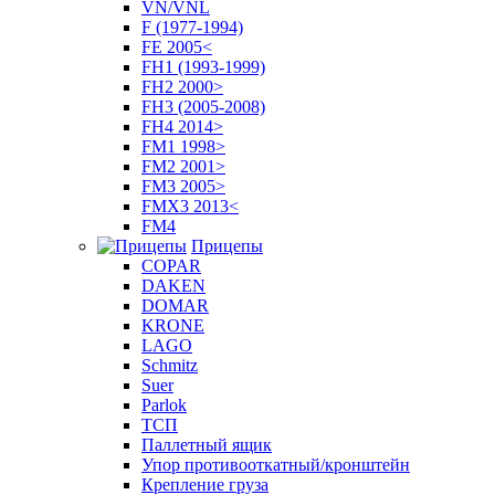
VN/VNL
F (1977-1994)
FE 2005<
FH1 (1993-1999)
FH2 2000>
FH3 (2005-2008)
FH4 2014>
FM1 1998>
FM2 2001>
FM3 2005>
FMX3 2013<
FM4
Прицепы
COPAR
DAKEN
DOMAR
KRONE
LAGO
Schmitz
Suer
Parlok
ТСП
Паллетный ящик
Упор противооткатный/кронштейн
Крепление груза