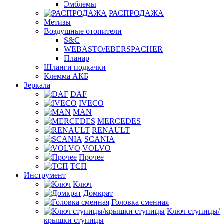
Эмблемы
РАСПРОДАЖА
Метизы
Воздушные отопители
S&C
WEBASTO/EBERSPACHER
Планар
Шланги подкачки
Клемма АКБ
Зеркала
DAF
IVECO
MAN
MERCEDES
RENAULT
SCANIA
VOLVO
Прочее
ТСП
Инструмент
Ключ
Домкрат
Головка сменная
Ключ ступицы/
крышки ступицы