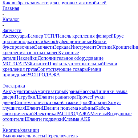
Как выбрать запчасти для грузовых автомобилей
Главная
-
Каталог
-
Запчасти
Аксессуары
Бампер ТСП/Панель крепления фонарей
Брус
противоподкатный
Бачок
Буфер резиновый
Вилки
буксировочные
Запчасти
Зеркала
Инструмент
Оптика
Кронштейн
крепления запасных колес
Кузовные
детали
Наклейки
Дополнительное оборудование
MOTO/ATV
Фитинги
Профиль уплотнительный
Ремни
крепления груза
Сопутствующие товары
Ремни
приводные
РАСПРОДАЖА
-
Электрика
Аккумуляторы
Амортизаторы
Краны
Насосы
Личинки замка
двери
Патрубки/Шланги радиатора
Прочее
Ручки
двери
Система очистки окон
Стяжки
Трос
Фильтры
Хомут
глушителя
Шланги
Шланги подъема кабины
Кабель
электрический
Электрика
РАСПРОДАЖА
Метизы
Воздушные
отопители
Шланги подкачки
Клемма АКБ
-
Кнопки/клавиши
Выключатель массы
Переключатель