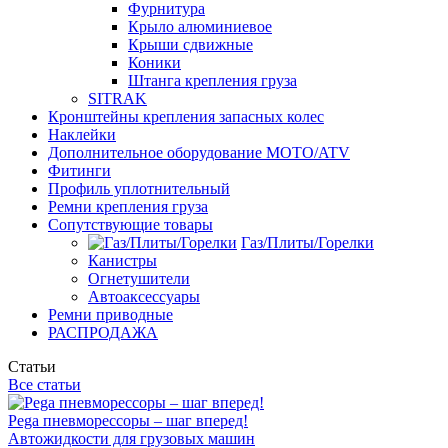
Фурнитура
Крыло алюминиевое
Крыши сдвижные
Коники
Штанга крепления груза
SITRAK
Кронштейны крепления запасных колес
Наклейки
Дополнительное оборудование MOTO/ATV
Фитинги
Профиль уплотнительный
Ремни крепления груза
Сопутствующие товары
Газ/Плиты/Горелки
Канистры
Огнетушители
Автоаксессуары
Ремни приводные
РАСПРОДАЖА
Статьи
Все статьи
Pega пневморессоры – шаг вперед!
Автожидкости для грузовых машин