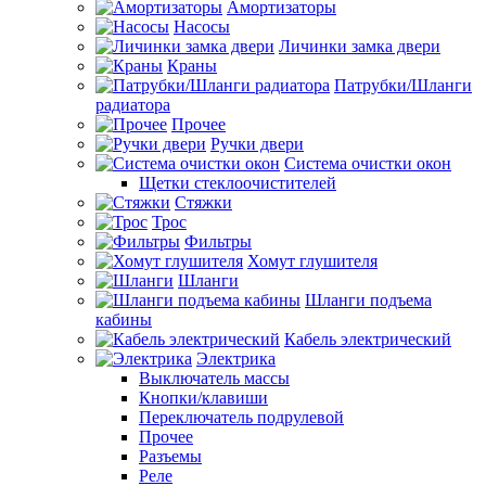
Амортизаторы
Насосы
Личинки замка двери
Краны
Патрубки/Шланги
радиатора
Прочее
Ручки двери
Система очистки окон
Щетки стеклоочистителей
Стяжки
Трос
Фильтры
Хомут глушителя
Шланги
Шланги подъема
кабины
Кабель электрический
Электрика
Выключатель массы
Кнопки/клавиши
Переключатель подрулевой
Прочее
Разъемы
Реле