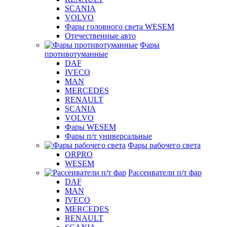
SCANIA
VOLVO
Фары головного света WESEM
Отечественные авто
Фары
противотуманные
DAF
IVECO
MAN
MERCEDES
RENAULT
SCANIA
VOLVO
Фары WESEM
Фары п/т универсальные
Фары рабочего света
ORPRO
WESEM
Рассеиватели п/т фар
DAF
MAN
IVECO
MERCEDES
RENAULT