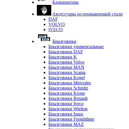
Блокираторы
Аксессуары из нержавеющей стали
DAF
VOLVO
IVECO
Брызговики
Брызговики универсальные
Брызговики DAF
Брызговики K
Брызговики Volvo
Брызговики MAN
Брызговики Scania
Брызговики Kogel
Брызговики Mercedes
Брызговики Schmitz
Брызговики Krone
Брызговики Renault
Брызговики Iveco
Брызговики Wielton
Брызговики Isuzu
Брызговики Freightliner
Брызговики MAZ