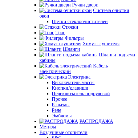
Ручки двери
Система очистки
окон
Щетки стеклоочистителей
Стяжки
Трос
Фильтры
Хомут глушителя
Шланги
Шланги подъема
кабины
Кабель
электрический
Электрика
Выключатель массы
Кнопки/клавиши
Переключатель подрулевой
Прочее
Разъемы
Реле
Эмблемы
РАСПРОДАЖА
Метизы
Воздушные отопители
S&C