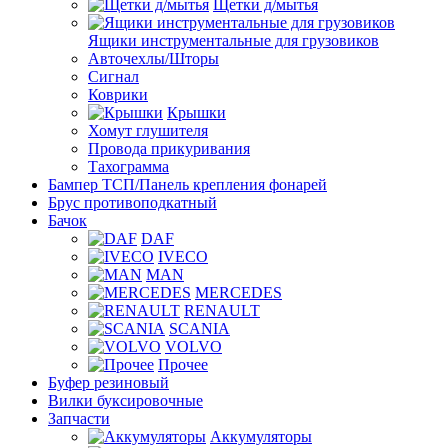
Щетки д/мытья
Ящики инструментальные для грузовиков
Авточехлы/Шторы
Сигнал
Коврики
Крышки
Хомут глушителя
Провода прикуривания
Тахограмма
Бампер ТСП/Панель крепления фонарей
Брус противоподкатный
Бачок
DAF
IVECO
MAN
MERCEDES
RENAULT
SCANIA
VOLVO
Прочее
Буфер резиновый
Вилки буксировочные
Запчасти
Аккумуляторы