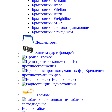
Брызговики Renault
Брызговики Iveco
Брызговики Wielton
Брызговики Isuzu
Брызговики Freightliner
Брызговики MAZ
Брызговики световозвращающие
Брызговики с рисунком
Дефлекторы
Защита фар и фонарей
Прочее
Цепи
противоскольжения
Крепления
противотуманных фар
Колпаки колес
Радиостанции
Пломбы
Таблички
светодиодные
Колпак гайки