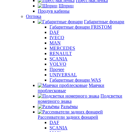
Пресс-масленка
Шприц
Продув кабины
Оптика
Габаритные фонари
Габаритные фонари FRISTOM
DAF
IVECO
MAN
MERCEDES
RENAULT
SCANIA
VOLVO
Прочее
UNIVERSAL
Габаритные фонари WAS
Маячки
проблесковые
Подсветки
номерного знака
Разъёмы
Рассеиватели задних фонарей
DAF
SCANIA