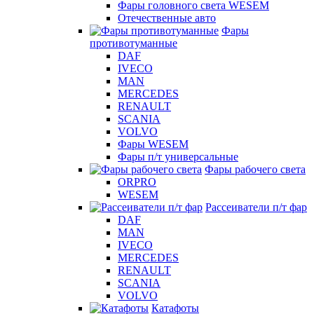
Фары головного света WESEM
Отечественные авто
Фары
противотуманные
DAF
IVECO
MAN
MERCEDES
RENAULT
SCANIA
VOLVO
Фары WESEM
Фары п/т универсальные
Фары рабочего света
ORPRO
WESEM
Рассеиватели п/т фар
DAF
MAN
IVECO
MERCEDES
RENAULT
SCANIA
VOLVO
Катафоты