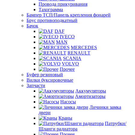
Провода прикуривания
Тахограмма
Бампер ТСП/Панель крепления фонарей
Брус противоподкатный
Бачок
DAF
IVECO
MAN
MERCEDES
RENAULT
SCANIA
VOLVO
Прочее
Буфер резиновый
Вилки буксировочные
Запчасти
Аккумуляторы
Амортизаторы
Насосы
Личинки замка
двери
Краны
Патрубки/
Шланги радиатора
Прочее