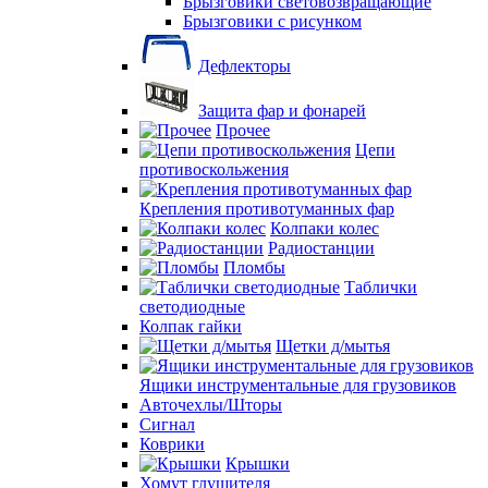
Брызговики световозвращающие
Брызговики с рисунком
Дефлекторы
Защита фар и фонарей
Прочее
Цепи
противоскольжения
Крепления противотуманных фар
Колпаки колес
Радиостанции
Пломбы
Таблички
светодиодные
Колпак гайки
Щетки д/мытья
Ящики инструментальные для грузовиков
Авточехлы/Шторы
Сигнал
Коврики
Крышки
Хомут глушителя