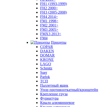
FH1 (1993-1999)
FH2 2000>
FH3 (2005-2008)
FH4 2014>
FM1 1998>
FM2 2001>
FM3 2005>
FMX3 2013<
FM4
Прицепы
COPAR
DAKEN
DOMAR
KRONE
LAGO
Schmitz
Suer
Parlok
ТСП
Паллетный ящик
Упор противооткатный/кронштейн
Крепление груза
Фурнитура
Крыло алюминиевое
Крыши сдвижные