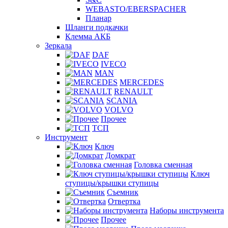
WEBASTO/EBERSPACHER
Планар
Шланги подкачки
Клемма АКБ
Зеркала
DAF
IVECO
MAN
MERCEDES
RENAULT
SCANIA
VOLVO
Прочее
ТСП
Инструмент
Ключ
Домкрат
Головка сменная
Ключ
ступицы/крышки ступицы
Съемник
Отвертка
Наборы инструмента
Прочее