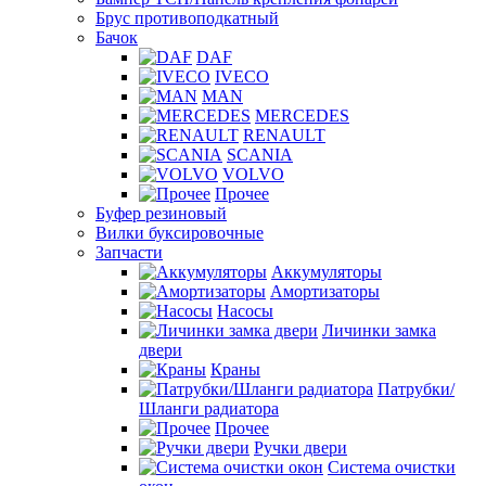
Брус противоподкатный
Бачок
DAF
IVECO
MAN
MERCEDES
RENAULT
SCANIA
VOLVO
Прочее
Буфер резиновый
Вилки буксировочные
Запчасти
Аккумуляторы
Амортизаторы
Насосы
Личинки замка
двери
Краны
Патрубки/
Шланги радиатора
Прочее
Ручки двери
Система очистки