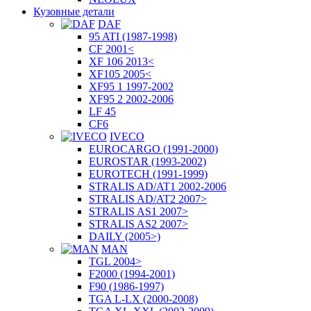
Кузовные детали
DAF
95 ATI (1987-1998)
CF 2001<
XF 106 2013<
XF105 2005<
XF95 1 1997-2002
XF95 2 2002-2006
LF 45
CF6
IVECO
EUROCARGO (1991-2000)
EUROSTAR (1993-2002)
EUROTECH (1991-1999)
STRALIS AD/AT1 2002-2006
STRALIS AD/AT2 2007>
STRALIS AS1 2007>
STRALIS AS2 2007>
DAILY (2005>)
MAN
TGL 2004>
F2000 (1994-2001)
F90 (1986-1997)
TGA L-LX (2000-2008)