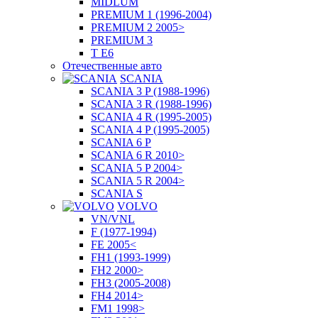
MIDLUM
PREMIUM 1 (1996-2004)
PREMIUM 2 2005>
PREMIUM 3
T E6
Отечественные авто
SCANIA
SCANIA 3 P (1988-1996)
SCANIA 3 R (1988-1996)
SCANIA 4 R (1995-2005)
SCANIA 4 P (1995-2005)
SCANIA 6 P
SCANIA 6 R 2010>
SCANIA 5 P 2004>
SCANIA 5 R 2004>
SCANIA S
VOLVO
VN/VNL
F (1977-1994)
FE 2005<
FH1 (1993-1999)
FH2 2000>
FH3 (2005-2008)
FH4 2014>
FM1 1998>