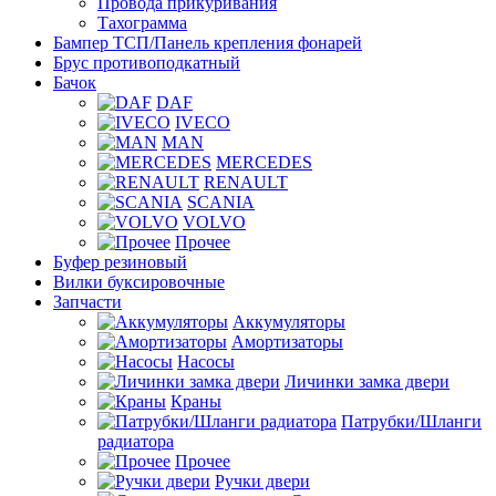
Провода прикуривания
Тахограмма
Бампер ТСП/Панель крепления фонарей
Брус противоподкатный
Бачок
DAF
IVECO
MAN
MERCEDES
RENAULT
SCANIA
VOLVO
Прочее
Буфер резиновый
Вилки буксировочные
Запчасти
Аккумуляторы
Амортизаторы
Насосы
Личинки замка двери
Краны
Патрубки/Шланги
радиатора
Прочее
Ручки двери