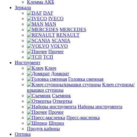
Клемма АКБ
Зеркала
DAF
IVECO
MAN
MERCEDES
RENAULT
SCANIA
VOLVO
Прочее
ТСП
Инструмент
Ключ
Домкрат
Головка сменная
Ключ ступицы/
крышки ступицы
Съемник
Отвертка
Наборы инструмента
Прочее
Пресс-масленка
Шприц
Продув кабины
Оптика