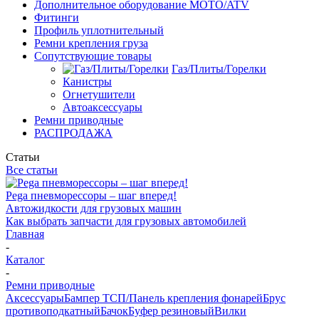
Дополнительное оборудование MOTO/ATV
Фитинги
Профиль уплотнительный
Ремни крепления груза
Сопутствующие товары
Газ/Плиты/Горелки
Канистры
Огнетушители
Автоаксессуары
Ремни приводные
РАСПРОДАЖА
Статьи
Все статьи
Pega пневморессоры – шаг вперед!
Автожидкости для грузовых машин
Как выбрать запчасти для грузовых автомобилей
Главная
-
Каталог
-
Ремни приводные
Аксессуары
Бампер ТСП/Панель крепления фонарей
Брус
противоподкатный
Бачок
Буфер резиновый
Вилки