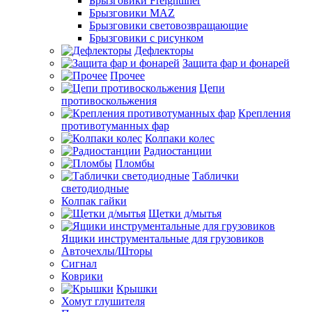
Брызговики Freightliner
Брызговики MAZ
Брызговики световозвращающие
Брызговики с рисунком
Дефлекторы
Защита фар и фонарей
Прочее
Цепи
противоскольжения
Крепления
противотуманных фар
Колпаки колес
Радиостанции
Пломбы
Таблички
светодиодные
Колпак гайки
Щетки д/мытья
Ящики инструментальные для грузовиков
Авточехлы/Шторы
Сигнал
Коврики
Крышки
Хомут глушителя