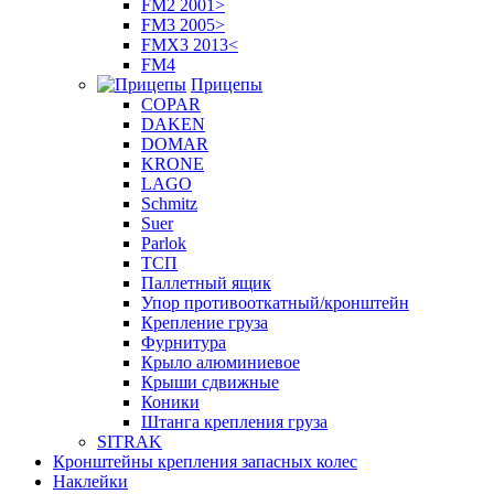
FM2 2001>
FM3 2005>
FMX3 2013<
FM4
Прицепы
COPAR
DAKEN
DOMAR
KRONE
LAGO
Schmitz
Suer
Parlok
ТСП
Паллетный ящик
Упор противооткатный/кронштейн
Крепление груза
Фурнитура
Крыло алюминиевое
Крыши сдвижные
Коники
Штанга крепления груза
SITRAK
Кронштейны крепления запасных колес
Наклейки