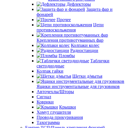
Дефлекторы
Защита фар и
фонарей
Прочее
Цепи
противоскольжения
Крепления противотуманных фар
Колпаки колес
Радиостанции
Пломбы
Таблички
светодиодные
Колпак гайки
Щетки д/мытья
Ящики инструментальные для грузовиков
Авточехлы/Шторы
Сигнал
Коврики
Крышки
Хомут глушителя
Провода прикуривания
Тахограмма
Бампер ТСП/Панель крепления фонарей