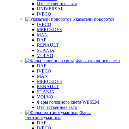
Отечественные авто
UNIVERSAL
IVECO
Указатели поворотов
IVECO
MERCEDES
MAN
DAF
RENAULT
SCANIA
VOLVO
Фары головного света
DAF
IVECO
MAN
MERCEDES
RENAULT
SCANIA
VOLVO
Фары головного света WESEM
Отечественные авто
Фары
противотуманные
DAF
IVECO