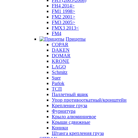
FH3 (2005-2008)
FH4 2014>
FM1 1998>
FM2 2001>
FM3 2005>
FMX3 2013<
FM4
Прицепы
COPAR
DAKEN
DOMAR
KRONE
LAGO
Schmitz
Suer
Parlok
ТСП
Паллетный ящик
Упор противооткатный/кронштейн
Крепление груза
Фурнитура
Крыло алюминиевое
Крыши сдвижные
Коники
Штанга крепления груза