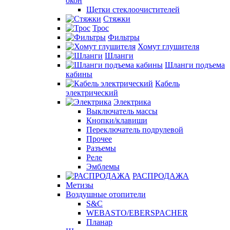
окон
Щетки стеклоочистителей
Стяжки
Трос
Фильтры
Хомут глушителя
Шланги
Шланги подъема
кабины
Кабель
электрический
Электрика
Выключатель массы
Кнопки/клавиши
Переключатель подрулевой
Прочее
Разъемы
Реле
Эмблемы
РАСПРОДАЖА
Метизы
Воздушные отопители
S&C
WEBASTO/EBERSPACHER
Планар