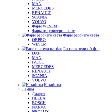
MAN
MERCEDES
RENAULT
SCANIA
VOLVO
Фары WESEM
Фары п/т универсальные
Фары рабочего света
ORPRO
WESEM
Рассеиватели п/т фар
DAF
MAN
IVECO
MERCEDES
RENAULT
SCANIA
VOLVO
Катафоты
Лампы
Диалуч
HELLA
BOSCH
NARVA
NEOLUX