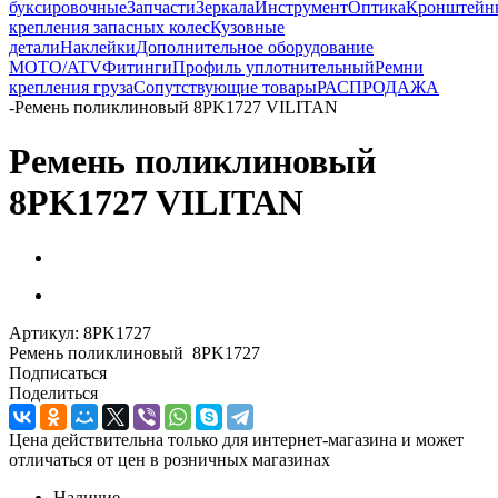
буксировочные
Запчасти
Зеркала
Инструмент
Оптика
Кронштейн
крепления запасных колес
Кузовные
детали
Наклейки
Дополнительное оборудование
MOTO/ATV
Фитинги
Профиль уплотнительный
Ремни
крепления груза
Сопутствующие товары
РАСПРОДАЖА
-
Ремень поликлиновый 8PK1727 VILITAN
Ремень поликлиновый
8PK1727 VILITAN
Артикул:
8PK1727
Ремень поликлиновый 8PK1727
Подписаться
Поделиться
Цена действительна только для интернет-магазина и может
отличаться от цен в розничных магазинах
Наличие