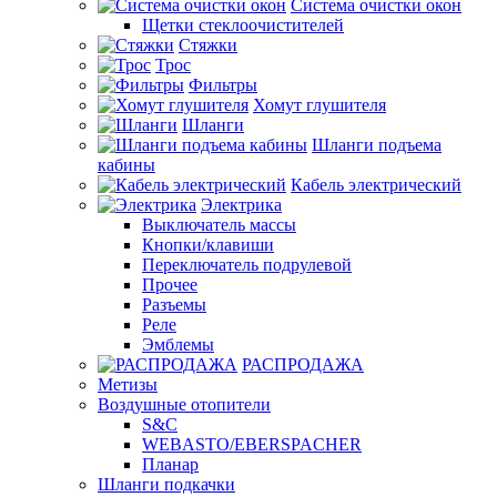
Система очистки окон
Щетки стеклоочистителей
Стяжки
Трос
Фильтры
Хомут глушителя
Шланги
Шланги подъема
кабины
Кабель электрический
Электрика
Выключатель массы
Кнопки/клавиши
Переключатель подрулевой
Прочее
Разъемы
Реле
Эмблемы
РАСПРОДАЖА
Метизы
Воздушные отопители
S&C
WEBASTO/EBERSPACHER
Планар
Шланги подкачки