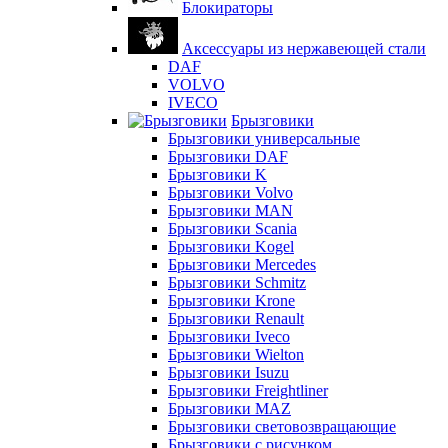
Блокираторы
Аксессуары из нержавеющей стали
DAF
VOLVO
IVECO
Брызговики
Брызговики универсальные
Брызговики DAF
Брызговики K
Брызговики Volvo
Брызговики MAN
Брызговики Scania
Брызговики Kogel
Брызговики Mercedes
Брызговики Schmitz
Брызговики Krone
Брызговики Renault
Брызговики Iveco
Брызговики Wielton
Брызговики Isuzu
Брызговики Freightliner
Брызговики MAZ
Брызговики световозвращающие
Брызговики с рисунком