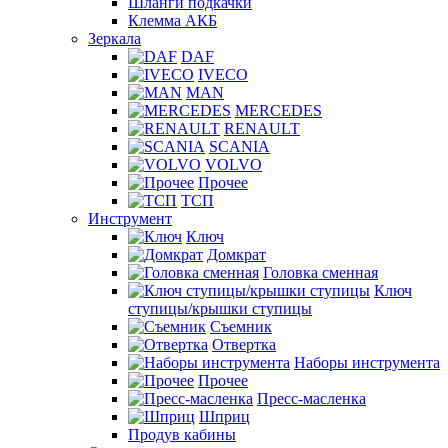
Шланги подкачки
Клемма АКБ
Зеркала
DAF
IVECO
MAN
MERCEDES
RENAULT
SCANIA
VOLVO
Прочее
ТСП
Инструмент
Ключ
Домкрат
Головка сменная
Ключ
ступицы/крышки ступицы
Съемник
Отвертка
Наборы инструмента
Прочее
Пресс-масленка
Шприц
Продув кабины