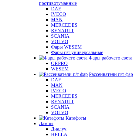
противотуманные
DAF
IVECO
MAN
MERCEDES
RENAULT
SCANIA
VOLVO
Фары WESEM
Фары п/т универсальные
Фары рабочего света
ORPRO
WESEM
Рассеиватели п/т фар
DAF
MAN
IVECO
MERCEDES
RENAULT
SCANIA
VOLVO
Катафоты
Лампы
Диалуч
HELLA