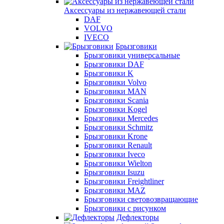
Аксессуары из нержавеющей стали
DAF
VOLVO
IVECO
Брызговики
Брызговики универсальные
Брызговики DAF
Брызговики K
Брызговики Volvo
Брызговики MAN
Брызговики Scania
Брызговики Kogel
Брызговики Mercedes
Брызговики Schmitz
Брызговики Krone
Брызговики Renault
Брызговики Iveco
Брызговики Wielton
Брызговики Isuzu
Брызговики Freightliner
Брызговики MAZ
Брызговики световозвращающие
Брызговики с рисунком
Дефлекторы