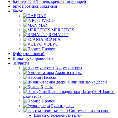
Бампер ТСП/Панель крепления фонарей
Брус противоподкатный
Бачок
DAF
IVECO
MAN
MERCEDES
RENAULT
SCANIA
VOLVO
Прочее
Буфер резиновый
Вилки буксировочные
Запчасти
Аккумуляторы
Амортизаторы
Насосы
Личинки замка двери
Краны
Патрубки/Шланги
радиатора
Прочее
Ручки двери
Система очистки окон
Щетки стеклоочистителей