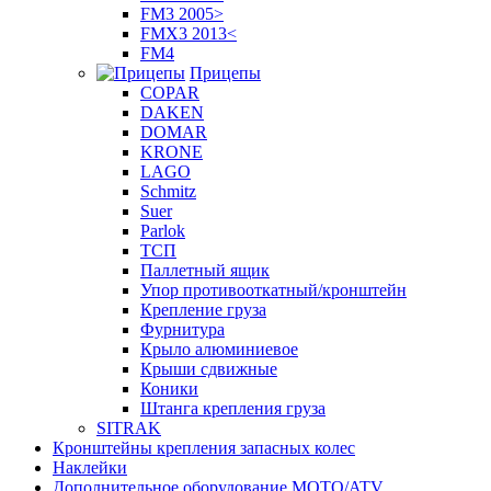
FM3 2005>
FMX3 2013<
FM4
Прицепы
COPAR
DAKEN
DOMAR
KRONE
LAGO
Schmitz
Suer
Parlok
ТСП
Паллетный ящик
Упор противооткатный/кронштейн
Крепление груза
Фурнитура
Крыло алюминиевое
Крыши сдвижные
Коники
Штанга крепления груза
SITRAK
Кронштейны крепления запасных колес
Наклейки
Дополнительное оборудование MOTO/ATV