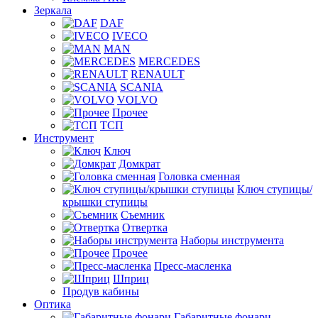
Зеркала
DAF
IVECO
MAN
MERCEDES
RENAULT
SCANIA
VOLVO
Прочее
ТСП
Инструмент
Ключ
Домкрат
Головка сменная
Ключ ступицы/
крышки ступицы
Съемник
Отвертка
Наборы инструмента
Прочее
Пресс-масленка
Шприц
Продув кабины
Оптика
Габаритные фонари