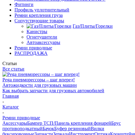
Фитинги
Профиль уплотнительный
Ремни крепления груза
Сопутствующие товары
Газ/Плиты/Горелки
Канистры
Огнетушители
Автоаксессуары
Ремни приводные
РАСПРОДАЖА
Статьи
Все статьи
Pega пневморессоры – шаг вперед!
Автожидкости для грузовых машин
Как выбрать запчасти для грузовых автомобилей
Главная
-
Каталог
-
Ремни приводные
Аксессуары
Бампер ТСП/Панель крепления фонарей
Брус
противоподкатный
Бачок
Буфер резиновый
Вилки
буксировочные
Запчасти
Зеркала
Инструмент
Оптика
Кронштейн