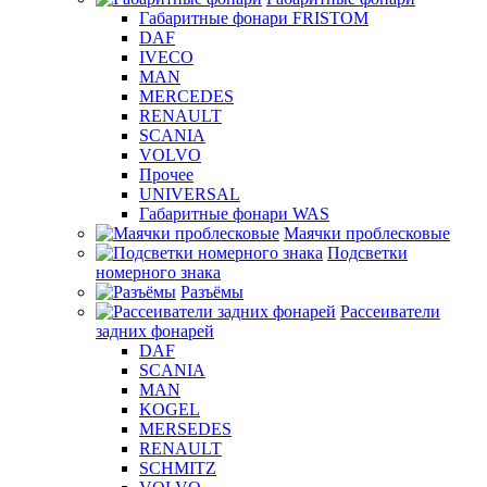
Габаритные фонари FRISTOM
DAF
IVECO
MAN
MERCEDES
RENAULT
SCANIA
VOLVO
Прочее
UNIVERSAL
Габаритные фонари WAS
Маячки проблесковые
Подсветки
номерного знака
Разъёмы
Рассеиватели
задних фонарей
DAF
SCANIA
MAN
KOGEL
MERSEDES
RENAULT
SCHMITZ