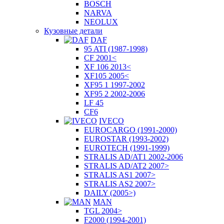
BOSCH
NARVA
NEOLUX
Кузовные детали
DAF
95 ATI (1987-1998)
CF 2001<
XF 106 2013<
XF105 2005<
XF95 1 1997-2002
XF95 2 2002-2006
LF 45
CF6
IVECO
EUROCARGO (1991-2000)
EUROSTAR (1993-2002)
EUROTECH (1991-1999)
STRALIS AD/AT1 2002-2006
STRALIS AD/AT2 2007>
STRALIS AS1 2007>
STRALIS AS2 2007>
DAILY (2005>)
MAN
TGL 2004>
F2000 (1994-2001)