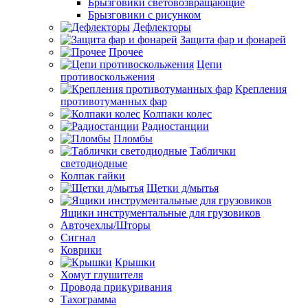
Брызговики световозвращающие
Брызговики с рисунком
Дефлекторы
Защита фар и фонарей
Прочее
Цепи
противоскольжения
Крепления
противотуманных фар
Колпаки колес
Радиостанции
Пломбы
Таблички
светодиодные
Колпак гайки
Щетки д/мытья
Ящики инструментальные для грузовиков
Авточехлы/Шторы
Сигнал
Коврики
Крышки
Хомут глушителя
Провода прикуривания
Тахограмма