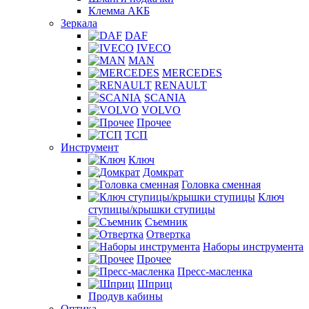
Клемма АКБ
Зеркала
DAF
IVECO
MAN
MERCEDES
RENAULT
SCANIA
VOLVO
Прочее
ТСП
Инструмент
Ключ
Домкрат
Головка сменная
Ключ
ступицы/крышки ступицы
Съемник
Отвертка
Наборы инструмента
Прочее
Пресс-масленка
Шприц
Продув кабины
Оптика