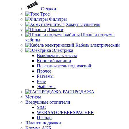
Стяжки
Трос
Фильтры
Хомут глушителя
Шланги
Шланги подъема
кабины
Кабель электрический
Электрика
Выключатель массы
Кнопки/клавиши
Переключатель подрулевой
Прочее
Разъемы
Реле
Эмблемы
РАСПРОДАЖА
Метизы
Воздушные отопители
S&C
WEBASTO/EBERSPACHER
Планар
Шланги подкачки
Клемма АКБ