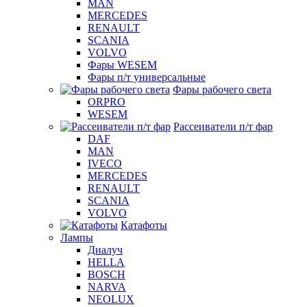
MAN
MERCEDES
RENAULT
SCANIA
VOLVO
Фары WESEM
Фары п/т универсальные
Фары рабочего света
ORPRO
WESEM
Рассеиватели п/т фар
DAF
MAN
IVECO
MERCEDES
RENAULT
SCANIA
VOLVO
Катафоты
Лампы
Диалуч
HELLA
BOSCH
NARVA
NEOLUX