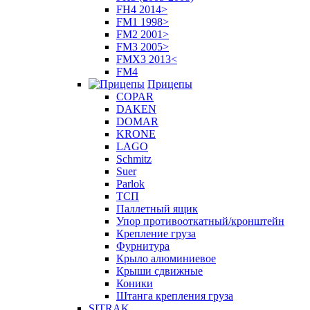
FH4 2014>
FM1 1998>
FM2 2001>
FM3 2005>
FMX3 2013<
FM4
Прицепы
COPAR
DAKEN
DOMAR
KRONE
LAGO
Schmitz
Suer
Parlok
ТСП
Паллетный ящик
Упор противооткатный/кронштейн
Крепление груза
Фурнитура
Крыло алюминиевое
Крыши сдвижные
Коники
Штанга крепления груза
SITRAK