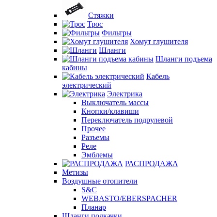
Стяжки
Трос
Фильтры
Хомут глушителя
Шланги
Шланги подъема
кабины
Кабель
электрический
Электрика
Выключатель массы
Кнопки/клавиши
Переключатель подрулевой
Прочее
Разъемы
Реле
Эмблемы
РАСПРОДАЖА
Метизы
Воздушные отопители
S&C
WEBASTO/EBERSPACHER
Планар
Шланги подкачки