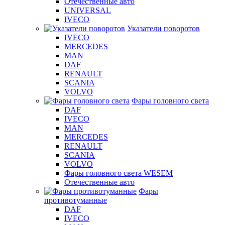
Отечественные авто
UNIVERSAL
IVECO
Указатели поворотов
IVECO
MERCEDES
MAN
DAF
RENAULT
SCANIA
VOLVO
Фары головного света
DAF
IVECO
MAN
MERCEDES
RENAULT
SCANIA
VOLVO
Фары головного света WESEM
Отечественные авто
Фары
противотуманные
DAF
IVECO