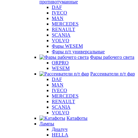
противотуманные
DAF
IVECO
MAN
MERCEDES
RENAULT
SCANIA
VOLVO
Фары WESEM
Фары п/т универсальные
Фары рабочего света
ORPRO
WESEM
Рассеиватели п/т фар
DAF
MAN
IVECO
MERCEDES
RENAULT
SCANIA
VOLVO
Катафоты
Лампы
Диалуч
HELLA