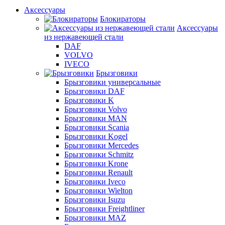
Аксессуары
Блокираторы
Аксессуары
из нержавеющей стали
DAF
VOLVO
IVECO
Брызговики
Брызговики универсальные
Брызговики DAF
Брызговики K
Брызговики Volvo
Брызговики MAN
Брызговики Scania
Брызговики Kogel
Брызговики Mercedes
Брызговики Schmitz
Брызговики Krone
Брызговики Renault
Брызговики Iveco
Брызговики Wielton
Брызговики Isuzu
Брызговики Freightliner
Брызговики MAZ