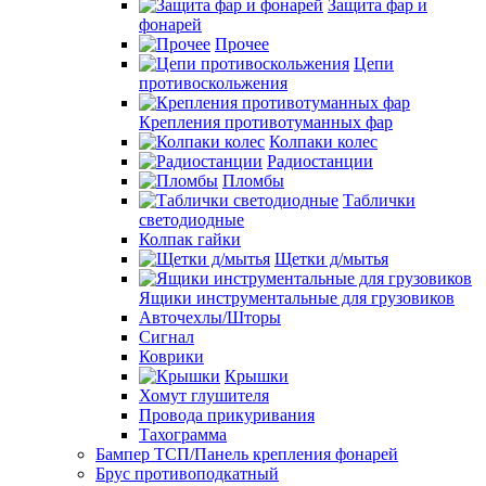
Защита фар и
фонарей
Прочее
Цепи
противоскольжения
Крепления противотуманных фар
Колпаки колес
Радиостанции
Пломбы
Таблички
светодиодные
Колпак гайки
Щетки д/мытья
Ящики инструментальные для грузовиков
Авточехлы/Шторы
Сигнал
Коврики
Крышки
Хомут глушителя
Провода прикуривания
Тахограмма
Бампер ТСП/Панель крепления фонарей
Брус противоподкатный