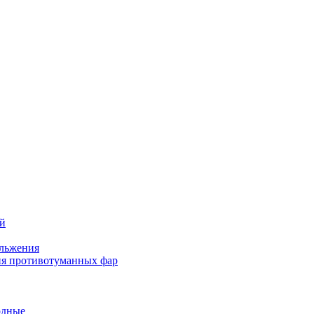
ей
льжения
я противотуманных фар
одные