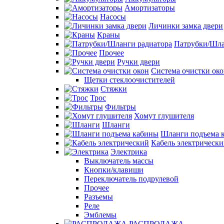
Амортизаторы
Насосы
Личинки замка двери
Краны
Патрубки/Шла
Прочее
Ручки двери
Система очистки ок
Щетки стеклоочистителей
Стяжки
Трос
Фильтры
Хомут глушителя
Шланги
Шланги подъема 
Кабель электрическ
Электрика
Выключатель массы
Кнопки/клавиши
Переключатель подрулевой
Прочее
Разъемы
Реле
Эмблемы
РАСПРОДАЖА