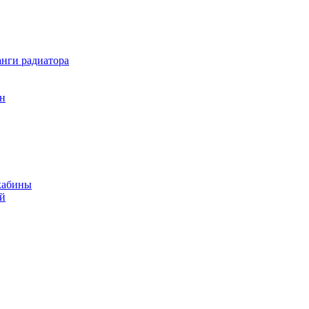
нги радиатора
он
кабины
ий