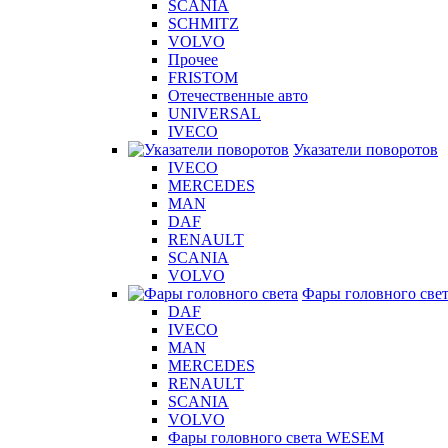
SCANIA
SCHMITZ
VOLVO
Прочее
FRISTOM
Отечественные авто
UNIVERSAL
IVECO
Указатели поворотов
IVECO
MERCEDES
MAN
DAF
RENAULT
SCANIA
VOLVO
Фары головного све
DAF
IVECO
MAN
MERCEDES
RENAULT
SCANIA
VOLVO
Фары головного света WESEM