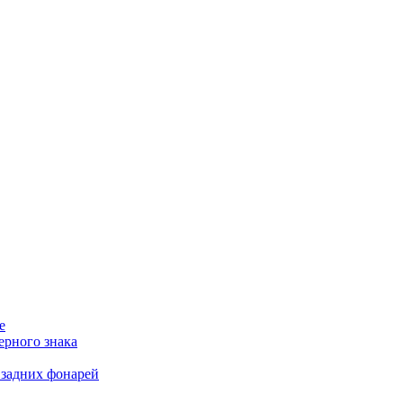
е
ерного знака
 задних фонарей