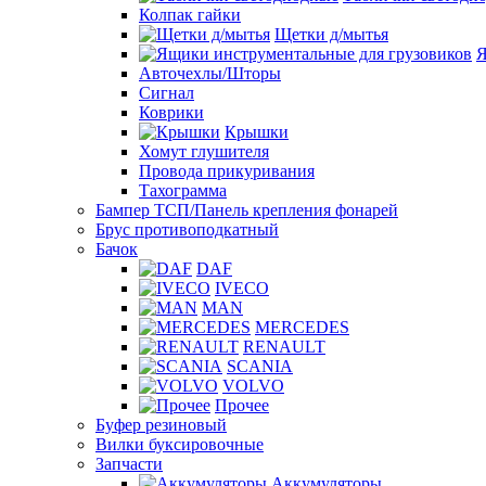
Колпак гайки
Щетки д/мытья
Я
Авточехлы/Шторы
Сигнал
Коврики
Крышки
Хомут глушителя
Провода прикуривания
Тахограмма
Бампер ТСП/Панель крепления фонарей
Брус противоподкатный
Бачок
DAF
IVECO
MAN
MERCEDES
RENAULT
SCANIA
VOLVO
Прочее
Буфер резиновый
Вилки буксировочные
Запчасти
Аккумуляторы