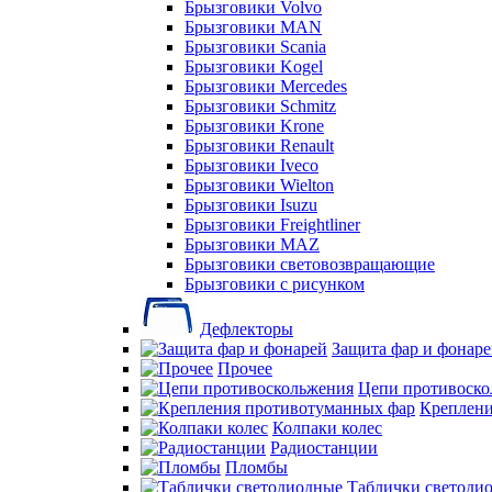
Брызговики Volvo
Брызговики MAN
Брызговики Scania
Брызговики Kogel
Брызговики Mercedes
Брызговики Schmitz
Брызговики Krone
Брызговики Renault
Брызговики Iveco
Брызговики Wielton
Брызговики Isuzu
Брызговики Freightliner
Брызговики MAZ
Брызговики световозвращающие
Брызговики с рисунком
Дефлекторы
Защита фар и фонар
Прочее
Цепи противоско
Креплени
Колпаки колес
Радиостанции
Пломбы
Таблички светоди