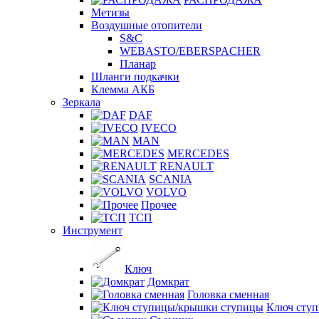
Метизы
Воздушные отопители
S&C
WEBASTO/EBERSPACHER
Планар
Шланги подкачки
Клемма АКБ
Зеркала
DAF
IVECO
MAN
MERCEDES
RENAULT
SCANIA
VOLVO
Прочее
ТСП
Инструмент
Ключ
Домкрат
Головка сменная
Ключ сту