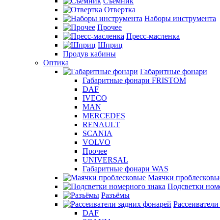
Съемник
Отвертка
Наборы инструмента
Прочее
Пресс-масленка
Шприц
Продув кабины
Оптика
Габаритные фонари
Габаритные фонари FRISTOM
DAF
IVECO
MAN
MERCEDES
RENAULT
SCANIA
VOLVO
Прочее
UNIVERSAL
Габаритные фонари WAS
Маячки проблесковы
Подсветки ном
Разъёмы
Рассеиватели
DAF