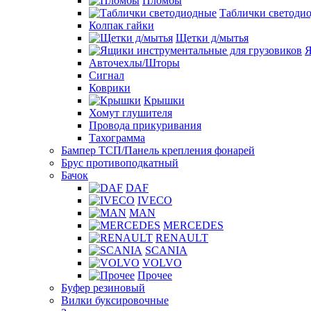
Пломбы
Таблички светоди
Колпак гайки
Щетки д/мытья
Я
Авточехлы/Шторы
Сигнал
Коврики
Крышки
Хомут глушителя
Провода прикуривания
Тахограмма
Бампер ТСП/Панель крепления фонарей
Брус противоподкатный
Бачок
DAF
IVECO
MAN
MERCEDES
RENAULT
SCANIA
VOLVO
Прочее
Буфер резиновый
Вилки буксировочные