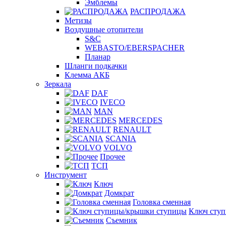
Эмблемы
РАСПРОДАЖА
Метизы
Воздушные отопители
S&C
WEBASTO/EBERSPACHER
Планар
Шланги подкачки
Клемма АКБ
Зеркала
DAF
IVECO
MAN
MERCEDES
RENAULT
SCANIA
VOLVO
Прочее
ТСП
Инструмент
Ключ
Домкрат
Головка сменная
Ключ сту
Съемник