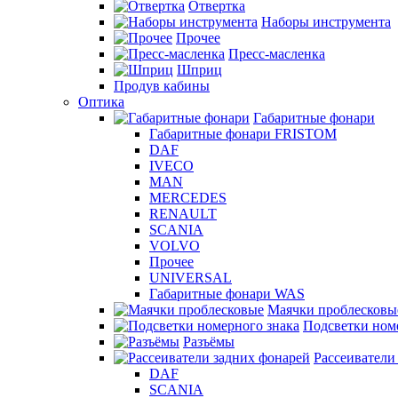
Отвертка
Наборы инструмента
Прочее
Пресс-масленка
Шприц
Продув кабины
Оптика
Габаритные фонари
Габаритные фонари FRISTOM
DAF
IVECO
MAN
MERCEDES
RENAULT
SCANIA
VOLVO
Прочее
UNIVERSAL
Габаритные фонари WAS
Маячки проблесковы
Подсветки ном
Разъёмы
Рассеиватели
DAF
SCANIA