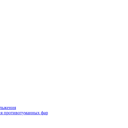
льжения
я противотуманных фар