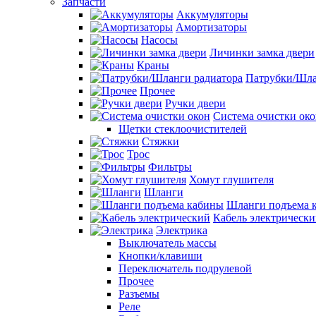
Запчасти
Аккумуляторы
Амортизаторы
Насосы
Личинки замка двери
Краны
Патрубки/Шла
Прочее
Ручки двери
Система очистки ок
Щетки стеклоочистителей
Стяжки
Трос
Фильтры
Хомут глушителя
Шланги
Шланги подъема 
Кабель электрическ
Электрика
Выключатель массы
Кнопки/клавиши
Переключатель подрулевой
Прочее
Разъемы
Реле