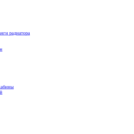
нги радиатора
он
кабины
ий