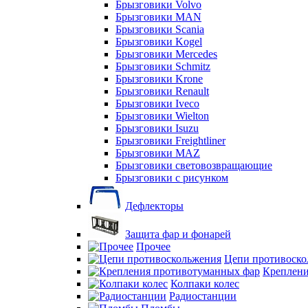
Брызговики Volvo
Брызговики MAN
Брызговики Scania
Брызговики Kogel
Брызговики Mercedes
Брызговики Schmitz
Брызговики Krone
Брызговики Renault
Брызговики Iveco
Брызговики Wielton
Брызговики Isuzu
Брызговики Freightliner
Брызговики MAZ
Брызговики световозвращающие
Брызговики с рисунком
Дефлекторы
Защита фар и фонарей
Прочее
Цепи противоско
Креплени
Колпаки колес
Радиостанции