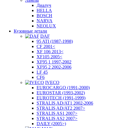
Лампы
Диалуч
HELLA
BOSCH
NARVA
NEOLUX
Кузовные детали
DAF
95 ATI (1987-1998)
CF 2001<
XF 106 2013<
XF105 2005<
XF95 1 1997-2002
XF95 2 2002-2006
LF 45
CF6
IVECO
EUROCARGO (1991-2000)
EUROSTAR (1993-2002)
EUROTECH (1991-1999)
STRALIS AD/AT1 2002-2006
STRALIS AD/AT2 2007>
STRALIS AS1 2007>
STRALIS AS2 2007>
DAILY (2005>)