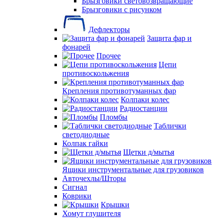
Брызговики световозвращающие
Брызговики с рисунком
Дефлекторы
Защита фар и
фонарей
Прочее
Цепи
противоскольжения
Крепления противотуманных фар
Колпаки колес
Радиостанции
Пломбы
Таблички
светодиодные
Колпак гайки
Щетки д/мытья
Ящики инструментальные для грузовиков
Авточехлы/Шторы
Сигнал
Коврики
Крышки
Хомут глушителя