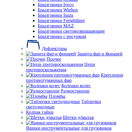
Брызговики Iveco
Брызговики Wielton
Брызговики Isuzu
Брызговики Freightliner
Брызговики MAZ
Брызговики световозвращающие
Брызговики с рисунком
Дефлекторы
Защита фар и фонарей
Прочее
Цепи
противоскольжения
Крепления
противотуманных фар
Колпаки колес
Радиостанции
Пломбы
Таблички
светодиодные
Колпак гайки
Щетки д/мытья
Ящики инструментальные для грузовиков