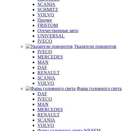
SCANIA
SCHMITZ
VOLVO
Прочее
FRISTOM
Отечественные авто
UNIVERSAL
IVECO
Указатели поворотов
IVECO
MERCEDES
MAN
DAF
RENAULT
SCANIA
VOLVO
Фары головного света
DAF
IVECO
MAN
MERCEDES
RENAULT
SCANIA
VOLVO
Фары головного света WESEM