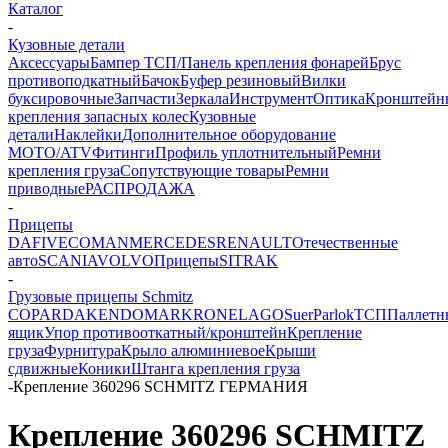
Каталог
-
Кузовные детали
Аксессуары
Бампер ТСП/Панель крепления фонарей
Брус
противоподкатный
Бачок
Буфер резиновый
Вилки
буксировочные
Запчасти
Зеркала
Инструмент
Оптика
Кронштейн
крепления запасных колес
Кузовные
детали
Наклейки
Дополнительное оборудование
MOTO/ATV
Фитинги
Профиль уплотнительный
Ремни
крепления груза
Сопутствующие товары
Ремни
приводные
РАСПРОДАЖА
-
Прицепы
DAF
IVECO
MAN
MERCEDES
RENAULT
Отечественные
авто
SCANIA
VOLVO
Прицепы
SITRAK
-
Грузовые прицепы Schmitz
COPAR
DAKEN
DOMAR
KRONE
LAGO
Suer
Parlok
ТСП
Паллетн
ящик
Упор противооткатный/кронштейн
Крепление
груза
Фурнитура
Крыло алюминиевое
Крыши
сдвижные
Коники
Штанга крепления груза
-
Крепление 360296 SCHMITZ ГЕРМАНИЯ
Крепление 360296 SCHMITZ