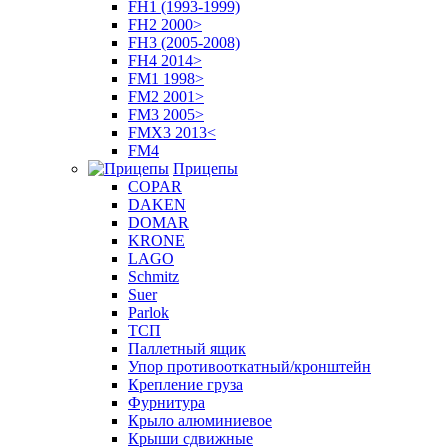
FH1 (1993-1999)
FH2 2000>
FH3 (2005-2008)
FH4 2014>
FM1 1998>
FM2 2001>
FM3 2005>
FMX3 2013<
FM4
Прицепы
COPAR
DAKEN
DOMAR
KRONE
LAGO
Schmitz
Suer
Parlok
ТСП
Паллетный ящик
Упор противооткатный/кронштейн
Крепление груза
Фурнитура
Крыло алюминиевое
Крыши сдвижные