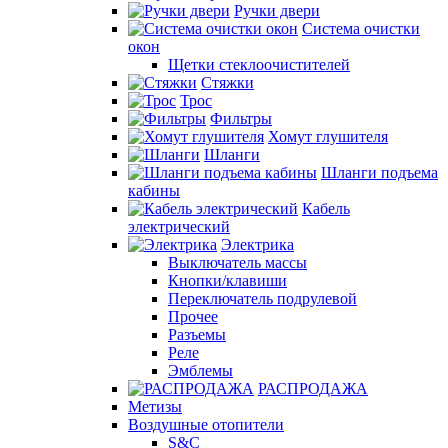
Ручки двери
Система очистки
окон
Щетки стеклоочистителей
Стяжки
Трос
Фильтры
Хомут глушителя
Шланги
Шланги подъема
кабины
Кабель
электрический
Электрика
Выключатель массы
Кнопки/клавиши
Переключатель подрулевой
Прочее
Разъемы
Реле
Эмблемы
РАСПРОДАЖА
Метизы
Воздушные отопители
S&C