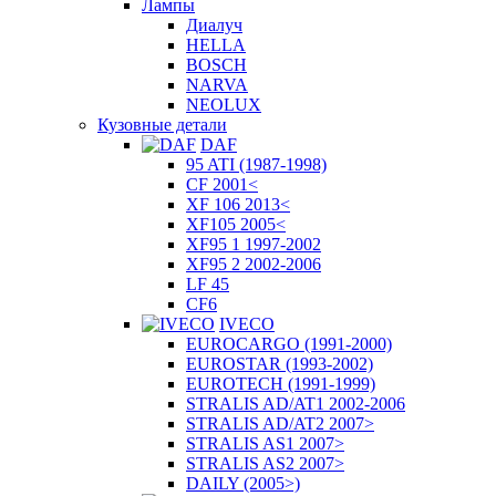
Лампы
Диалуч
HELLA
BOSCH
NARVA
NEOLUX
Кузовные детали
DAF
95 ATI (1987-1998)
CF 2001<
XF 106 2013<
XF105 2005<
XF95 1 1997-2002
XF95 2 2002-2006
LF 45
CF6
IVECO
EUROCARGO (1991-2000)
EUROSTAR (1993-2002)
EUROTECH (1991-1999)
STRALIS AD/AT1 2002-2006
STRALIS AD/AT2 2007>
STRALIS AS1 2007>
STRALIS AS2 2007>
DAILY (2005>)