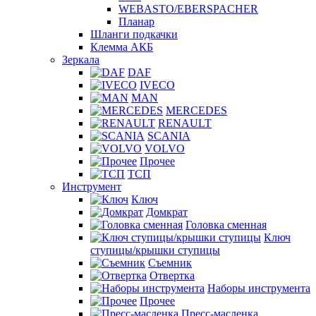
WEBASTO/EBERSPACHER
Планар
Шланги подкачки
Клемма АКБ
Зеркала
DAF
IVECO
MAN
MERCEDES
RENAULT
SCANIA
VOLVO
Прочее
ТСП
Инструмент
Ключ
Домкрат
Головка сменная
Ключ
ступицы/крышки ступицы
Съемник
Отвертка
Наборы инструмента
Прочее
Пресс-масленка