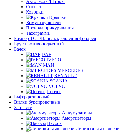
Авточехлы/Шторы
Сигнал
Коврики
Крышки
Хомут глушителя
Провода прикуривания
Тахограмма
Бампер ТСП/Панель крепления фонарей
Брус противоподкатный
Бачок
DAF
IVECO
MAN
MERCEDES
RENAULT
SCANIA
VOLVO
Прочее
Буфер резиновый
Вилки буксировочные
Запчасти
Аккумуляторы
Амортизаторы
Насосы
Личинки замка двери