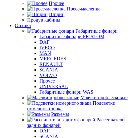
Прочее
Пресс-масленка
Шприц
Продув кабины
Оптика
Габаритные фонари
Габаритные фонари FRISTOM
DAF
IVECO
MAN
MERCEDES
RENAULT
SCANIA
VOLVO
Прочее
UNIVERSAL
Габаритные фонари WAS
Маячки проблесковые
Подсветки
номерного знака
Разъёмы
Рассеиватели
задних фонарей
DAF
SCANIA