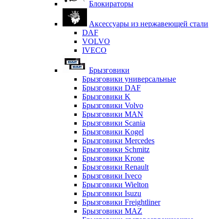
Блокираторы
Аксессуары из нержавеющей стали
DAF
VOLVO
IVECO
Брызговики
Брызговики универсальные
Брызговики DAF
Брызговики K
Брызговики Volvo
Брызговики MAN
Брызговики Scania
Брызговики Kogel
Брызговики Mercedes
Брызговики Schmitz
Брызговики Krone
Брызговики Renault
Брызговики Iveco
Брызговики Wielton
Брызговики Isuzu
Брызговики Freightliner
Брызговики MAZ