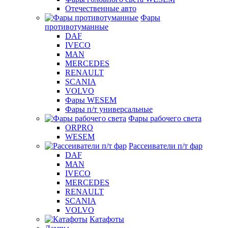
Отечественные авто
Фары
противотуманные
DAF
IVECO
MAN
MERCEDES
RENAULT
SCANIA
VOLVO
Фары WESEM
Фары п/т универсальные
Фары рабочего света
ORPRO
WESEM
Рассеиватели п/т фар
DAF
MAN
IVECO
MERCEDES
RENAULT
SCANIA
VOLVO
Катафоты