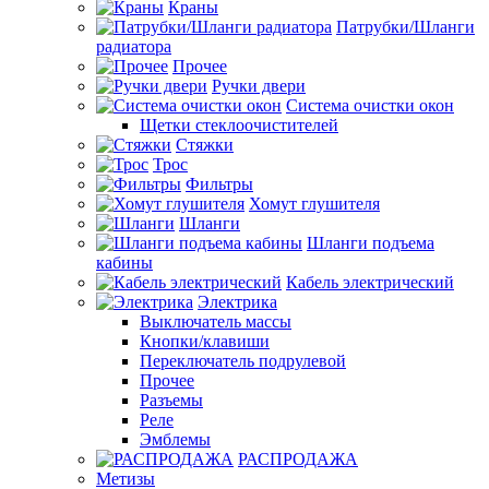
Краны
Патрубки/Шланги
радиатора
Прочее
Ручки двери
Система очистки окон
Щетки стеклоочистителей
Стяжки
Трос
Фильтры
Хомут глушителя
Шланги
Шланги подъема
кабины
Кабель электрический
Электрика
Выключатель массы
Кнопки/клавиши
Переключатель подрулевой
Прочее
Разъемы
Реле
Эмблемы
РАСПРОДАЖА
Метизы