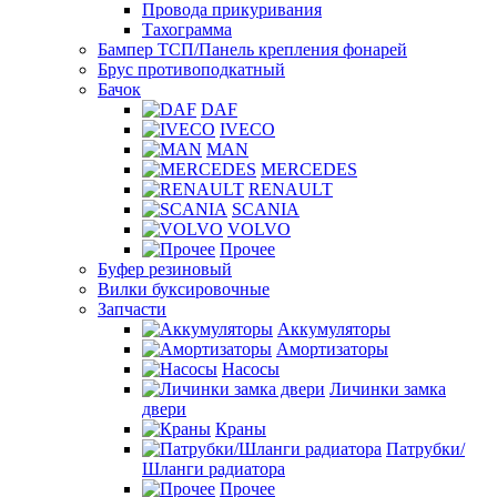
Провода прикуривания
Тахограмма
Бампер ТСП/Панель крепления фонарей
Брус противоподкатный
Бачок
DAF
IVECO
MAN
MERCEDES
RENAULT
SCANIA
VOLVO
Прочее
Буфер резиновый
Вилки буксировочные
Запчасти
Аккумуляторы
Амортизаторы
Насосы
Личинки замка
двери
Краны
Патрубки/
Шланги радиатора
Прочее