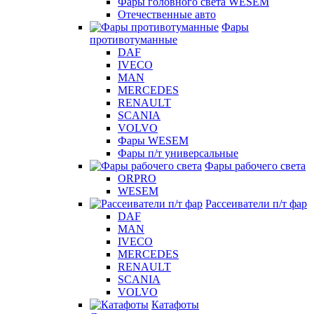
Фары головного света WESEM
Отечественные авто
Фары
противотуманные
DAF
IVECO
MAN
MERCEDES
RENAULT
SCANIA
VOLVO
Фары WESEM
Фары п/т универсальные
Фары рабочего света
ORPRO
WESEM
Рассеиватели п/т фар
DAF
MAN
IVECO
MERCEDES
RENAULT
SCANIA
VOLVO
Катафоты