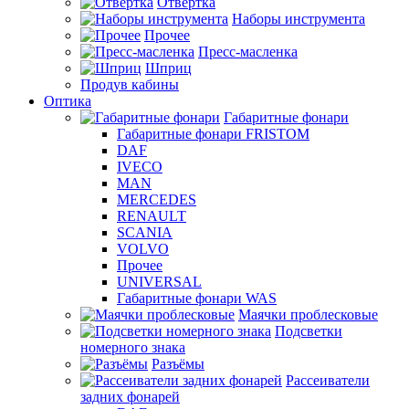
Отвертка
Наборы инструмента
Прочее
Пресс-масленка
Шприц
Продув кабины
Оптика
Габаритные фонари
Габаритные фонари FRISTOM
DAF
IVECO
MAN
MERCEDES
RENAULT
SCANIA
VOLVO
Прочее
UNIVERSAL
Габаритные фонари WAS
Маячки проблесковые
Подсветки
номерного знака
Разъёмы
Рассеиватели
задних фонарей