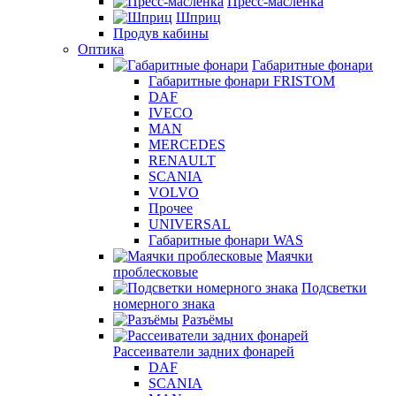
Пресс-масленка
Шприц
Продув кабины
Оптика
Габаритные фонари
Габаритные фонари FRISTOM
DAF
IVECO
MAN
MERCEDES
RENAULT
SCANIA
VOLVO
Прочее
UNIVERSAL
Габаритные фонари WAS
Маячки
проблесковые
Подсветки
номерного знака
Разъёмы
Рассеиватели задних фонарей
DAF
SCANIA