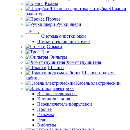
Краны
Патрубки/Шланги
радиатора
Прочее
Ручки двери
Система очистки окон
Щетки стеклоочистителей
Стяжки
Трос
Фильтры
Хомут глушителя
Шланги
Шланги подъема
кабины
Кабель электрический
Электрика
Выключатель массы
Кнопки/клавиши
Переключатель подрулевой
Прочее
Разъемы
Реле
Эмблемы