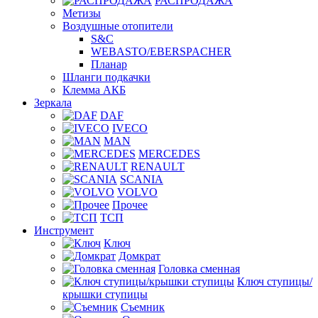
РАСПРОДАЖА
Метизы
Воздушные отопители
S&C
WEBASTO/EBERSPACHER
Планар
Шланги подкачки
Клемма АКБ
Зеркала
DAF
IVECO
MAN
MERCEDES
RENAULT
SCANIA
VOLVO
Прочее
ТСП
Инструмент
Ключ
Домкрат
Головка сменная
Ключ ступицы/
крышки ступицы
Съемник