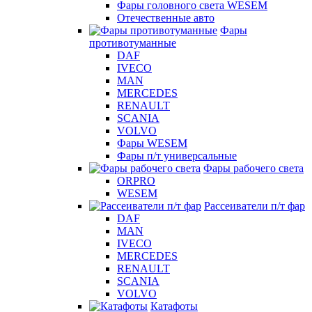
Фары головного света WESEM
Отечественные авто
Фары
противотуманные
DAF
IVECO
MAN
MERCEDES
RENAULT
SCANIA
VOLVO
Фары WESEM
Фары п/т универсальные
Фары рабочего света
ORPRO
WESEM
Рассеиватели п/т фар
DAF
MAN
IVECO
MERCEDES
RENAULT
SCANIA
VOLVO
Катафоты