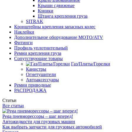
Крыло алюминиевое
Крыши сдвижные
Коники
Штанга крепления груза
SITRAK
Кронштейны крепления запасных колес
Наклейки
Дополнительное оборудование MOTO/ATV
Фитинги
Профиль уплотнительный
Ремни крепления груза
Сопутствующие товары
Газ/Плиты/Горелки
Канистры
Огнетушители
Автоаксессуары
Ремни приводные
РАСПРОДАЖА
Статьи
Все статьи
Pega пневморессоры – шаг вперед!
Автожидкости для грузовых машин
Как выбрать запчасти для грузовых автомобилей