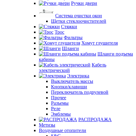
Ручки двери
Система очистки окон
Щетки стеклоочистителей
Стяжки
Трос
Фильтры
Хомут глушителя
Шланги
Шланги подъема
кабины
Кабель
электрический
Электрика
Выключатель массы
Кнопки/клавиши
Переключатель подрулевой
Прочее
Разъемы
Реле
Эмблемы
РАСПРОДАЖА
Метизы
Воздушные отопители
S&C