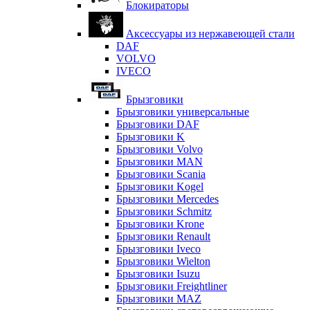
Блокираторы
Аксессуары из нержавеющей стали
DAF
VOLVO
IVECO
Брызговики
Брызговики универсальные
Брызговики DAF
Брызговики K
Брызговики Volvo
Брызговики MAN
Брызговики Scania
Брызговики Kogel
Брызговики Mercedes
Брызговики Schmitz
Брызговики Krone
Брызговики Renault
Брызговики Iveco
Брызговики Wielton
Брызговики Isuzu
Брызговики Freightliner
Брызговики MAZ