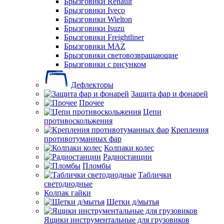
Брызговики Renault
Брызговики Iveco
Брызговики Wielton
Брызговики Isuzu
Брызговики Freightliner
Брызговики MAZ
Брызговики световозвращающие
Брызговики с рисунком
Дефлекторы
Защита фар и фонарей
Прочее
Цепи
противоскольжения
Крепления
противотуманных фар
Колпаки колес
Радиостанции
Пломбы
Таблички
светодиодные
Колпак гайки
Щетки д/мытья
Ящики инструментальные для грузовиков