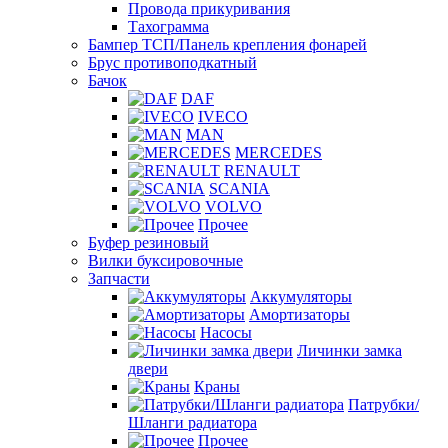
Провода прикуривания
Тахограмма
Бампер ТСП/Панель крепления фонарей
Брус противоподкатный
Бачок
DAF
IVECO
MAN
MERCEDES
RENAULT
SCANIA
VOLVO
Прочее
Буфер резиновый
Вилки буксировочные
Запчасти
Аккумуляторы
Амортизаторы
Насосы
Личинки замка
двери
Краны
Патрубки/
Шланги радиатора
Прочее