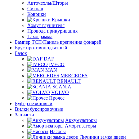
Авточехлы/Шторы
Сигнал
Коврики
Крышки
Хомут глушителя
Провода прикуривания
Тахограмма
Бампер ТСП/Панель крепления фонарей
Брус противоподкатный
Бачок
DAF
IVECO
MAN
MERCEDES
RENAULT
SCANIA
VOLVO
Прочее
Буфер резиновый
Вилки буксировочные
Запчасти
Аккумуляторы
Амортизаторы
Насосы
Личинки замка двери