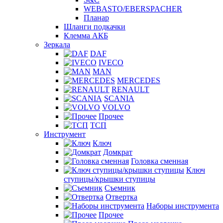
WEBASTO/EBERSPACHER
Планар
Шланги подкачки
Клемма АКБ
Зеркала
DAF
IVECO
MAN
MERCEDES
RENAULT
SCANIA
VOLVO
Прочее
ТСП
Инструмент
Ключ
Домкрат
Головка сменная
Ключ
ступицы/крышки ступицы
Съемник
Отвертка
Наборы инструмента
Прочее