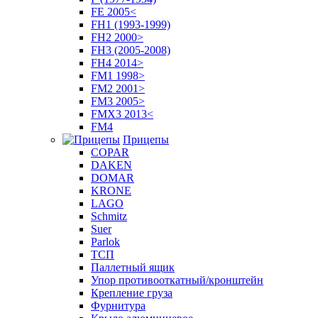
FE 2005<
FH1 (1993-1999)
FH2 2000>
FH3 (2005-2008)
FH4 2014>
FM1 1998>
FM2 2001>
FM3 2005>
FMX3 2013<
FM4
Прицепы
COPAR
DAKEN
DOMAR
KRONE
LAGO
Schmitz
Suer
Parlok
ТСП
Паллетный ящик
Упор противооткатный/кронштейн
Крепление груза
Фурнитура