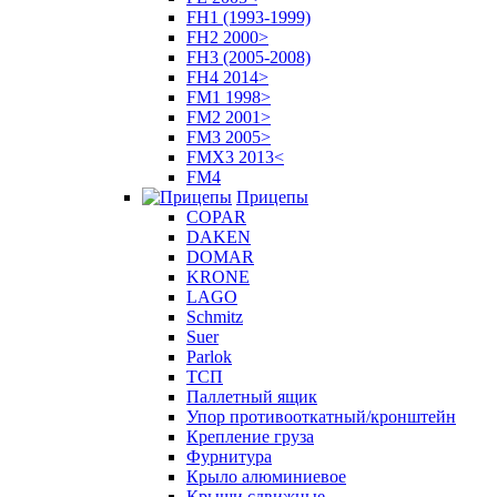
FH1 (1993-1999)
FH2 2000>
FH3 (2005-2008)
FH4 2014>
FM1 1998>
FM2 2001>
FM3 2005>
FMX3 2013<
FM4
Прицепы
COPAR
DAKEN
DOMAR
KRONE
LAGO
Schmitz
Suer
Parlok
ТСП
Паллетный ящик
Упор противооткатный/кронштейн
Крепление груза
Фурнитура
Крыло алюминиевое
Крыши сдвижные