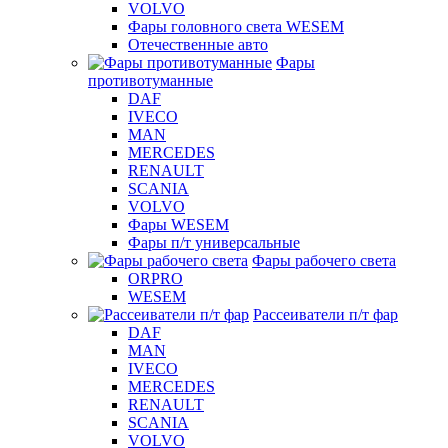
VOLVO
Фары головного света WESEM
Отечественные авто
Фары
противотуманные
DAF
IVECO
MAN
MERCEDES
RENAULT
SCANIA
VOLVO
Фары WESEM
Фары п/т универсальные
Фары рабочего света
ORPRO
WESEM
Рассеиватели п/т фар
DAF
MAN
IVECO
MERCEDES
RENAULT
SCANIA
VOLVO