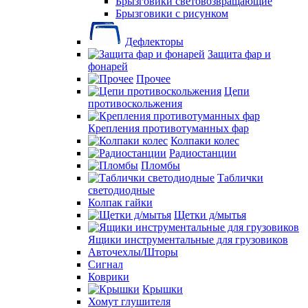
Брызговики световозвращающие
Брызговики с рисунком
Дефлекторы
Защита фар и
фонарей
Прочее
Цепи
противоскольжения
Крепления противотуманных фар
Колпаки колес
Радиостанции
Пломбы
Таблички
светодиодные
Колпак гайки
Щетки д/мытья
Ящики инструментальные для грузовиков
Авточехлы/Шторы
Сигнал
Коврики
Крышки
Хомут глушителя