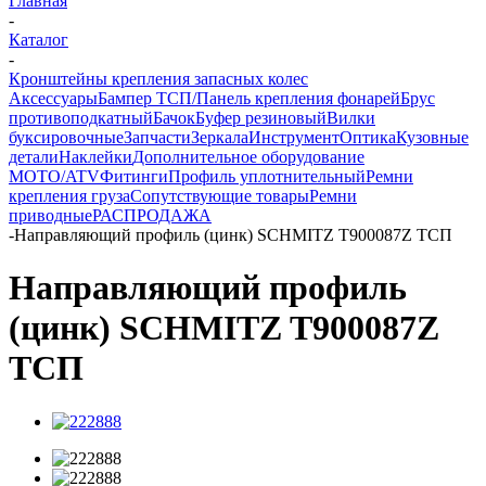
Главная
-
Каталог
-
Кронштейны крепления запасных колес
Аксессуары
Бампер ТСП/Панель крепления фонарей
Брус
противоподкатный
Бачок
Буфер резиновый
Вилки
буксировочные
Запчасти
Зеркала
Инструмент
Оптика
Кузовные
детали
Наклейки
Дополнительное оборудование
MOTO/ATV
Фитинги
Профиль уплотнительный
Ремни
крепления груза
Сопутствующие товары
Ремни
приводные
РАСПРОДАЖА
-
Направляющий профиль (цинк) SCHMITZ T900087Z ТСП
Направляющий профиль
(цинк) SCHMITZ T900087Z
ТСП