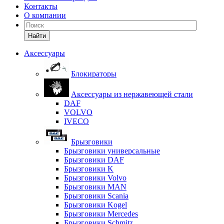
Контакты
О компании
Найти
Аксессуары
Блокираторы
Аксессуары из нержавеющей стали
DAF
VOLVO
IVECO
Брызговики
Брызговики универсальные
Брызговики DAF
Брызговики K
Брызговики Volvo
Брызговики MAN
Брызговики Scania
Брызговики Kogel
Брызговики Mercedes
Брызговики Schmitz