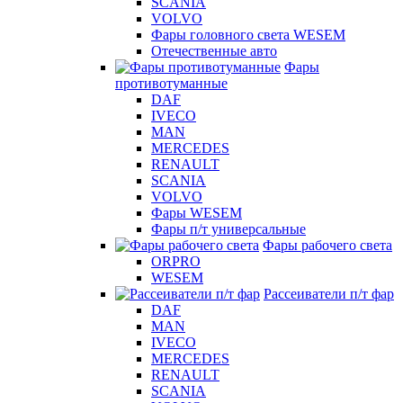
SCANIA
VOLVO
Фары головного света WESEM
Отечественные авто
Фары
противотуманные
DAF
IVECO
MAN
MERCEDES
RENAULT
SCANIA
VOLVO
Фары WESEM
Фары п/т универсальные
Фары рабочего света
ORPRO
WESEM
Рассеиватели п/т фар
DAF
MAN
IVECO
MERCEDES
RENAULT
SCANIA