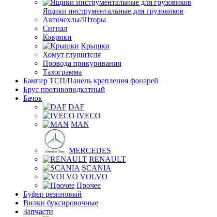
Ящики инструментальные для грузовиков
Авточехлы/Шторы
Сигнал
Коврики
Крышки
Хомут глушителя
Провода прикуривания
Тахограмма
Бампер ТСП/Панель крепления фонарей
Брус противоподкатный
Бачок
DAF
IVECO
MAN
MERCEDES
RENAULT
SCANIA
VOLVO
Прочее
Буфер резиновый
Вилки буксировочные
Запчасти