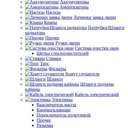
Аккумуляторы
Амортизаторы
Насосы
Личинки замка двери
Краны
Патрубки/Шланги
радиатора
Прочее
Ручки двери
Система очистки окон
Щетки стеклоочистителей
Стяжки
Трос
Фильтры
Хомут глушителя
Шланги
Шланги подъема
кабины
Кабель электрический
Электрика
Выключатель массы
Кнопки/клавиши
Переключатель подрулевой
Прочее
Разъемы