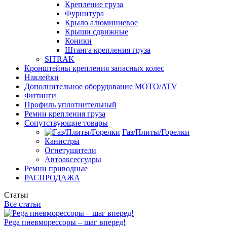
Крепление груза
Фурнитура
Крыло алюминиевое
Крыши сдвижные
Коники
Штанга крепления груза
SITRAK
Кронштейны крепления запасных колес
Наклейки
Дополнительное оборудование MOTO/ATV
Фитинги
Профиль уплотнительный
Ремни крепления груза
Сопутствующие товары
Газ/Плиты/Горелки
Канистры
Огнетушители
Автоаксессуары
Ремни приводные
РАСПРОДАЖА
Статьи
Все статьи
Pega пневморессоры – шаг вперед!