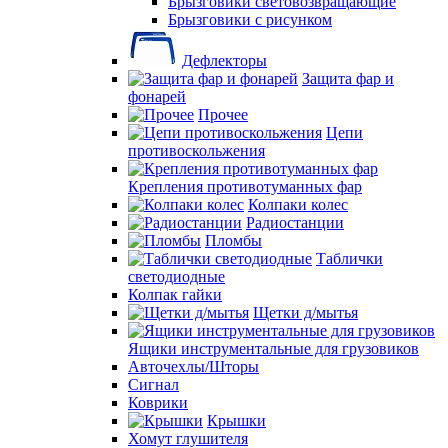
Брызговики световозвращающие
Брызговики с рисунком
Дефлекторы
Защита фар и
фонарей
Прочее
Цепи
противоскольжения
Крепления противотуманных фар
Колпаки колес
Радиостанции
Пломбы
Таблички
светодиодные
Колпак гайки
Щетки д/мытья
Ящики инструментальные для грузовиков
Авточехлы/Шторы
Сигнал
Коврики
Крышки
Хомут глушителя