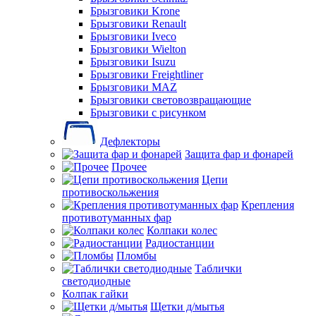
Брызговики Krone
Брызговики Renault
Брызговики Iveco
Брызговики Wielton
Брызговики Isuzu
Брызговики Freightliner
Брызговики MAZ
Брызговики световозвращающие
Брызговики с рисунком
Дефлекторы
Защита фар и фонарей
Прочее
Цепи
противоскольжения
Крепления
противотуманных фар
Колпаки колес
Радиостанции
Пломбы
Таблички
светодиодные
Колпак гайки
Щетки д/мытья