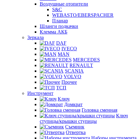
Воздушные отопители
S&C
WEBASTO/EBERSPACHER
Планар
Шланги подкачки
Клемма АКБ
Зеркала
DAF
IVECO
MAN
MERCEDES
RENAULT
SCANIA
VOLVO
Прочее
ТСП
Инструмент
Ключ
Домкрат
Головка сменная
Ключ
ступицы/крышки ступицы
Съемник
Отвертка
Наборы инструмента