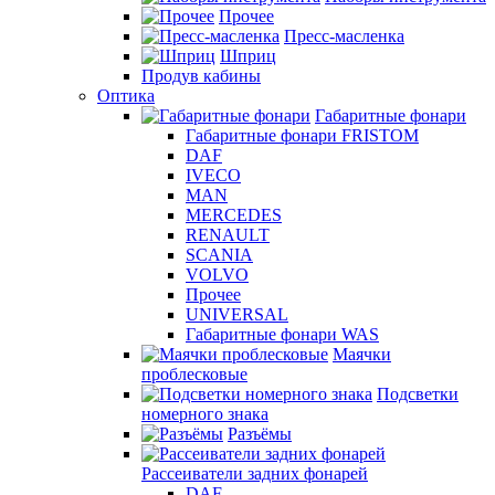
Прочее
Пресс-масленка
Шприц
Продув кабины
Оптика
Габаритные фонари
Габаритные фонари FRISTOM
DAF
IVECO
MAN
MERCEDES
RENAULT
SCANIA
VOLVO
Прочее
UNIVERSAL
Габаритные фонари WAS
Маячки
проблесковые
Подсветки
номерного знака
Разъёмы
Рассеиватели задних фонарей
DAF