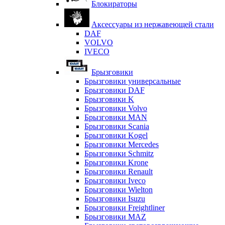
Блокираторы
Аксессуары из нержавеющей стали
DAF
VOLVO
IVECO
Брызговики
Брызговики универсальные
Брызговики DAF
Брызговики K
Брызговики Volvo
Брызговики MAN
Брызговики Scania
Брызговики Kogel
Брызговики Mercedes
Брызговики Schmitz
Брызговики Krone
Брызговики Renault
Брызговики Iveco
Брызговики Wielton
Брызговики Isuzu
Брызговики Freightliner
Брызговики MAZ