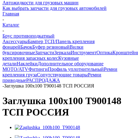
Автожидкости для грузовых машин
Как выбрать запчасти для грузовых автомобилей
Главная
-
Каталог
-
Брус противоподкатный
Аксессуары
Бампер ТСП/Панель крепления
фонарей
Бачок
Буфер резиновый
Вилки
буксировочные
Запчасти
Зеркала
Инструмент
Оптика
Кронштейн
крепления запасных колес
Кузовные
детали
Наклейки
Дополнительное оборудование
MOTO/ATV
Фитинги
Профиль уплотнительный
Ремни
крепления груза
Сопутствующие товары
Ремни
приводные
РАСПРОДАЖА
-
Заглушка 100х100 T900148 ТСП РОССИЯ
Заглушка 100х100 T900148
ТСП РОССИЯ