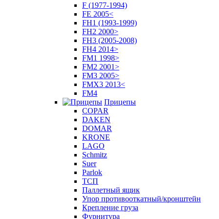
F (1977-1994)
FE 2005<
FH1 (1993-1999)
FH2 2000>
FH3 (2005-2008)
FH4 2014>
FM1 1998>
FM2 2001>
FM3 2005>
FMX3 2013<
FM4
Прицепы
COPAR
DAKEN
DOMAR
KRONE
LAGO
Schmitz
Suer
Parlok
ТСП
Паллетный ящик
Упор противооткатный/кронштейн
Крепление груза
Фурнитура