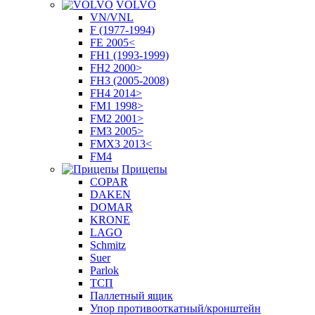
VOLVO
VN/VNL
F (1977-1994)
FE 2005<
FH1 (1993-1999)
FH2 2000>
FH3 (2005-2008)
FH4 2014>
FM1 1998>
FM2 2001>
FM3 2005>
FMX3 2013<
FM4
Прицепы
COPAR
DAKEN
DOMAR
KRONE
LAGO
Schmitz
Suer
Parlok
ТСП
Паллетный ящик
Упор противооткатный/кронштейн