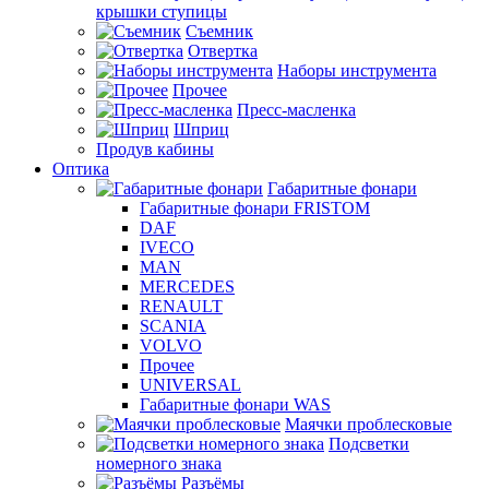
крышки ступицы
Съемник
Отвертка
Наборы инструмента
Прочее
Пресс-масленка
Шприц
Продув кабины
Оптика
Габаритные фонари
Габаритные фонари FRISTOM
DAF
IVECO
MAN
MERCEDES
RENAULT
SCANIA
VOLVO
Прочее
UNIVERSAL
Габаритные фонари WAS
Маячки проблесковые
Подсветки
номерного знака
Разъёмы