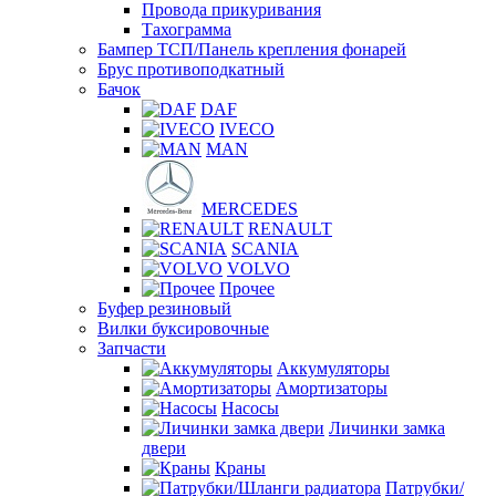
Провода прикуривания
Тахограмма
Бампер ТСП/Панель крепления фонарей
Брус противоподкатный
Бачок
DAF
IVECO
MAN
MERCEDES
RENAULT
SCANIA
VOLVO
Прочее
Буфер резиновый
Вилки буксировочные
Запчасти
Аккумуляторы
Амортизаторы
Насосы
Личинки замка
двери
Краны
Патрубки/