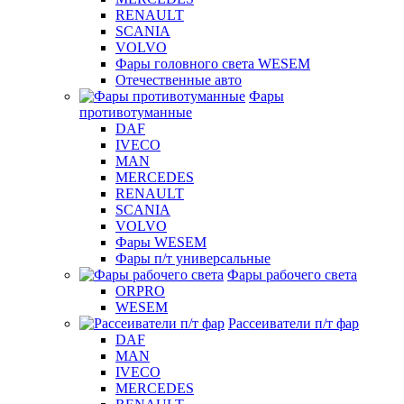
RENAULT
SCANIA
VOLVO
Фары головного света WESEM
Отечественные авто
Фары
противотуманные
DAF
IVECO
MAN
MERCEDES
RENAULT
SCANIA
VOLVO
Фары WESEM
Фары п/т универсальные
Фары рабочего света
ORPRO
WESEM
Рассеиватели п/т фар
DAF
MAN
IVECO
MERCEDES