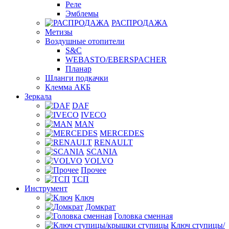
Реле
Эмблемы
РАСПРОДАЖА
Метизы
Воздушные отопители
S&C
WEBASTO/EBERSPACHER
Планар
Шланги подкачки
Клемма АКБ
Зеркала
DAF
IVECO
MAN
MERCEDES
RENAULT
SCANIA
VOLVO
Прочее
ТСП
Инструмент
Ключ
Домкрат
Головка сменная
Ключ ступицы/