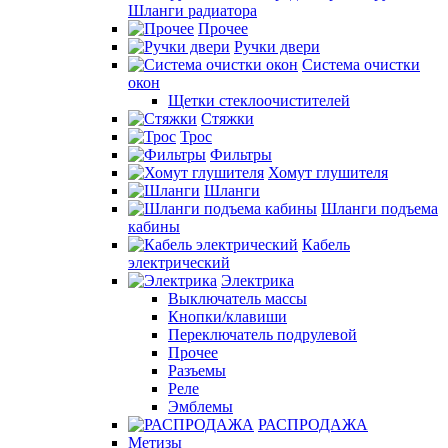
Шланги радиатора
Прочее
Ручки двери
Система очистки
окон
Щетки стеклоочистителей
Стяжки
Трос
Фильтры
Хомут глушителя
Шланги
Шланги подъема
кабины
Кабель
электрический
Электрика
Выключатель массы
Кнопки/клавиши
Переключатель подрулевой
Прочее
Разъемы
Реле
Эмблемы
РАСПРОДАЖА
Метизы