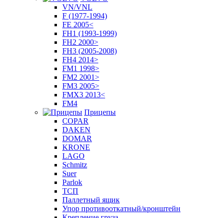
VN/VNL
F (1977-1994)
FE 2005<
FH1 (1993-1999)
FH2 2000>
FH3 (2005-2008)
FH4 2014>
FM1 1998>
FM2 2001>
FM3 2005>
FMX3 2013<
FM4
Прицепы
COPAR
DAKEN
DOMAR
KRONE
LAGO
Schmitz
Suer
Parlok
ТСП
Паллетный ящик
Упор противооткатный/кронштейн
Крепление груза