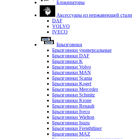
Блокираторы
Аксессуары из нержавеющей стали
DAF
VOLVO
IVECO
Брызговики
Брызговики универсальные
Брызговики DAF
Брызговики K
Брызговики Volvo
Брызговики MAN
Брызговики Scania
Брызговики Kogel
Брызговики Mercedes
Брызговики Schmitz
Брызговики Krone
Брызговики Renault
Брызговики Iveco
Брызговики Wielton
Брызговики Isuzu
Брызговики Freightliner
Брызговики MAZ