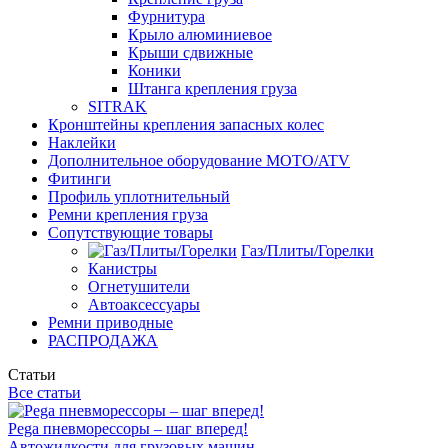
Фурнитура
Крыло алюминиевое
Крыши сдвижные
Коники
Штанга крепления груза
SITRAK
Кронштейны крепления запасных колес
Наклейки
Дополнительное оборудование MOTO/ATV
Фитинги
Профиль уплотнительный
Ремни крепления груза
Сопутствующие товары
Газ/Плиты/Горелки
Канистры
Огнетушители
Автоаксессуары
Ремни приводные
РАСПРОДАЖА
Статьи
Все статьи
Pega пневморессоры – шаг вперед!
Автожидкости для грузовых машин