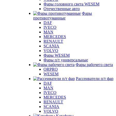
Фары головного света WESEM
Отечественные авто
Фары
противотуманные
DAF
IVECO
MAN
MERCEDES
RENAULT
SCANIA
VOLVO
Фары WESEM
Фары п/т универсальные
Фары рабочего света
ORPRO
WESEM
Рассеиватели п/т фар
DAF
MAN
IVECO
MERCEDES
RENAULT
SCANIA
VOLVO
Катафоты