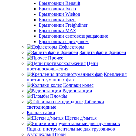
Брызговики Renault
Брызговики Iveco
Брызговики Wielton
Брызговики Isuzu
Брызговики Freightliner
Брызговики MAZ
Брызговики световозвращающие
Брызговики с рисунком
Дефлекторы
Защита фар и фонарей
Прочее
Цепи
противоскольжения
Крепления
противотуманных фар
Колпаки колес
Радиостанции
Пломбы
Таблички
светодиодные
Колпак гайки
Щетки д/мытья
Ящики инструментальные для грузовиков
Авточехлы/Шторы