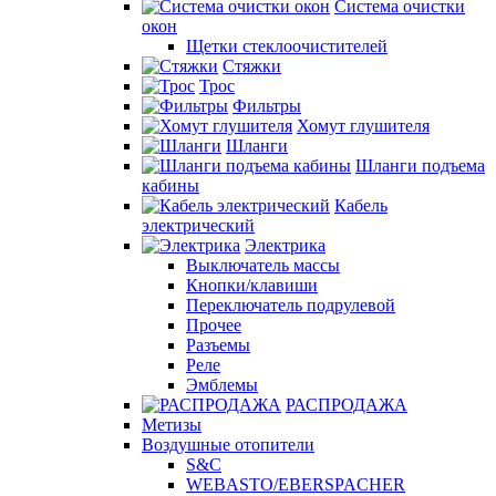
Система очистки
окон
Щетки стеклоочистителей
Стяжки
Трос
Фильтры
Хомут глушителя
Шланги
Шланги подъема
кабины
Кабель
электрический
Электрика
Выключатель массы
Кнопки/клавиши
Переключатель подрулевой
Прочее
Разъемы
Реле
Эмблемы
РАСПРОДАЖА
Метизы
Воздушные отопители
S&C
WEBASTO/EBERSPACHER