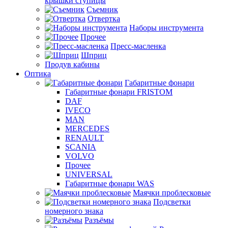
крышки ступицы
Съемник
Отвертка
Наборы инструмента
Прочее
Пресс-масленка
Шприц
Продув кабины
Оптика
Габаритные фонари
Габаритные фонари FRISTOM
DAF
IVECO
MAN
MERCEDES
RENAULT
SCANIA
VOLVO
Прочее
UNIVERSAL
Габаритные фонари WAS
Маячки проблесковые
Подсветки
номерного знака
Разъёмы