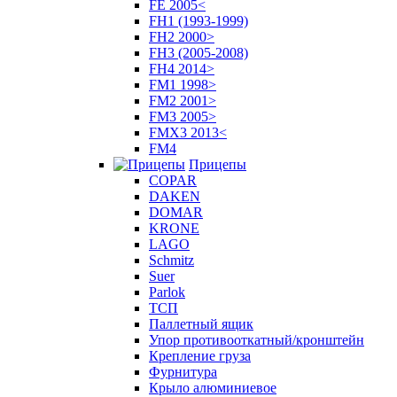
FE 2005<
FH1 (1993-1999)
FH2 2000>
FH3 (2005-2008)
FH4 2014>
FM1 1998>
FM2 2001>
FM3 2005>
FMX3 2013<
FM4
Прицепы
COPAR
DAKEN
DOMAR
KRONE
LAGO
Schmitz
Suer
Parlok
ТСП
Паллетный ящик
Упор противооткатный/кронштейн
Крепление груза
Фурнитура
Крыло алюминиевое