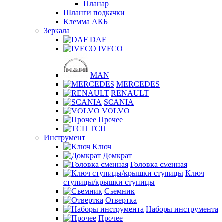
Планар
Шланги подкачки
Клемма АКБ
Зеркала
DAF
IVECO
MAN
MERCEDES
RENAULT
SCANIA
VOLVO
Прочее
ТСП
Инструмент
Ключ
Домкрат
Головка сменная
Ключ
ступицы/крышки ступицы
Съемник
Отвертка
Наборы инструмента
Прочее