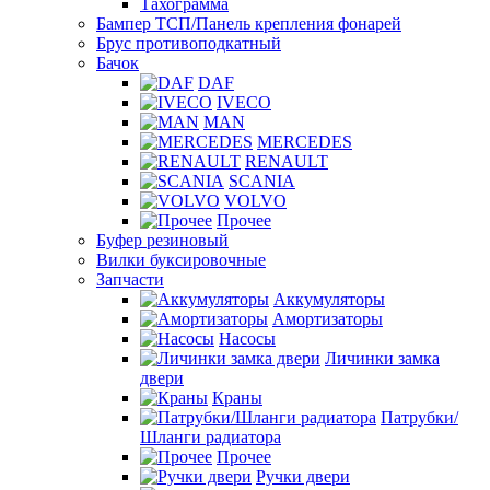
Тахограмма
Бампер ТСП/Панель крепления фонарей
Брус противоподкатный
Бачок
DAF
IVECO
MAN
MERCEDES
RENAULT
SCANIA
VOLVO
Прочее
Буфер резиновый
Вилки буксировочные
Запчасти
Аккумуляторы
Амортизаторы
Насосы
Личинки замка
двери
Краны
Патрубки/
Шланги радиатора
Прочее
Ручки двери