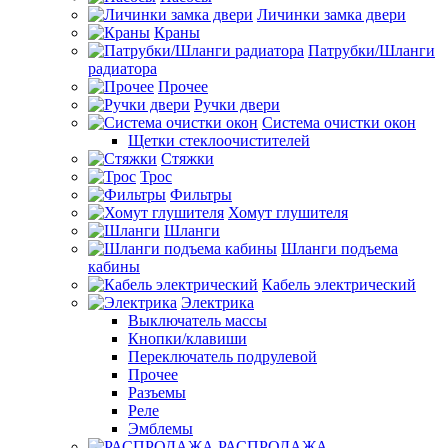
Личинки замка двери
Краны
Патрубки/Шланги
радиатора
Прочее
Ручки двери
Система очистки окон
Щетки стеклоочистителей
Стяжки
Трос
Фильтры
Хомут глушителя
Шланги
Шланги подъема
кабины
Кабель электрический
Электрика
Выключатель массы
Кнопки/клавиши
Переключатель подрулевой
Прочее
Разъемы
Реле
Эмблемы
РАСПРОДАЖА