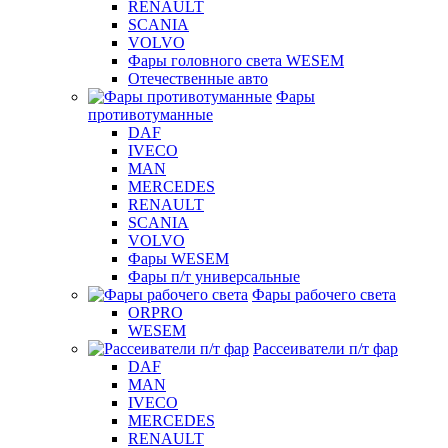
RENAULT
SCANIA
VOLVO
Фары головного света WESEM
Отечественные авто
Фары
противотуманные
DAF
IVECO
MAN
MERCEDES
RENAULT
SCANIA
VOLVO
Фары WESEM
Фары п/т универсальные
Фары рабочего света
ORPRO
WESEM
Рассеиватели п/т фар
DAF
MAN
IVECO
MERCEDES
RENAULT