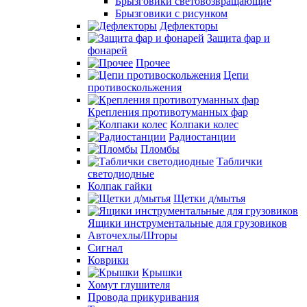
Брызговики световозвращающие
Брызговики с рисунком
Дефлекторы
Защита фар и
фонарей
Прочее
Цепи
противоскольжения
Крепления противотуманных фар
Колпаки колес
Радиостанции
Пломбы
Таблички
светодиодные
Колпак гайки
Щетки д/мытья
Ящики инструментальные для грузовиков
Авточехлы/Шторы
Сигнал
Коврики
Крышки
Хомут глушителя
Провода прикуривания