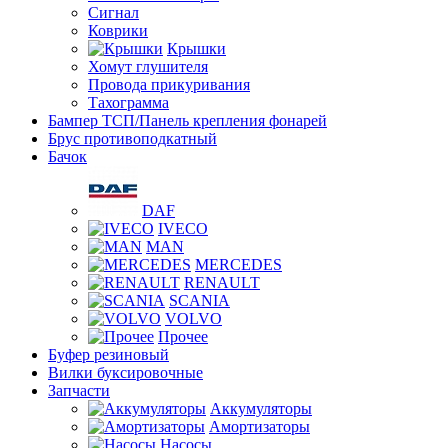
Сигнал
Коврики
Крышки
Хомут глушителя
Провода прикуривания
Тахограмма
Бампер ТСП/Панель крепления фонарей
Брус противоподкатный
Бачок
DAF
IVECO
MAN
MERCEDES
RENAULT
SCANIA
VOLVO
Прочее
Буфер резиновый
Вилки буксировочные
Запчасти
Аккумуляторы
Амортизаторы
Насосы