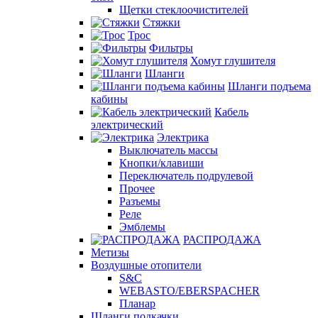
Щетки стеклоочистителей
Стяжки
Трос
Фильтры
Хомут глушителя
Шланги
Шланги подъема
кабины
Кабель
электрический
Электрика
Выключатель массы
Кнопки/клавиши
Переключатель подрулевой
Прочее
Разъемы
Реле
Эмблемы
РАСПРОДАЖА
Метизы
Воздушные отопители
S&C
WEBASTO/EBERSPACHER
Планар
Шланги подкачки