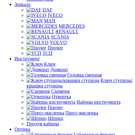
Зеркала
DAF
IVECO
MAN
MERCEDES
RENAULT
SCANIA
VOLVO
Прочее
ТСП
Инструмент
Ключ
Домкрат
Головка сменная
Ключ ступицы/
крышки ступицы
Съемник
Отвертка
Наборы инструмента
Прочее
Пресс-масленка
Шприц
Продув кабины
Оптика
Габаритные фонари