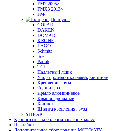
FM3 2005>
FMX3 2013<
FM4
Прицепы
COPAR
DAKEN
DOMAR
KRONE
LAGO
Schmitz
Suer
Parlok
ТСП
Паллетный ящик
Упор противооткатный/кронштейн
Крепление груза
Фурнитура
Крыло алюминиевое
Крыши сдвижные
Коники
Штанга крепления груза
SITRAK
Кронштейны крепления запасных колес
Наклейки
Дополнительное оборудование MOTO/ATV