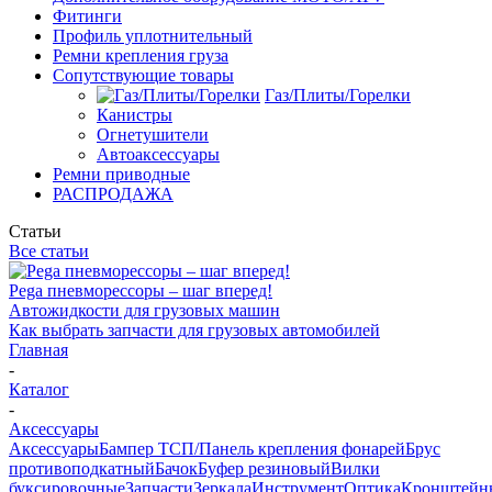
Фитинги
Профиль уплотнительный
Ремни крепления груза
Сопутствующие товары
Газ/Плиты/Горелки
Канистры
Огнетушители
Автоаксессуары
Ремни приводные
РАСПРОДАЖА
Статьи
Все статьи
Pega пневморессоры – шаг вперед!
Автожидкости для грузовых машин
Как выбрать запчасти для грузовых автомобилей
Главная
-
Каталог
-
Аксессуары
Аксессуары
Бампер ТСП/Панель крепления фонарей
Брус
противоподкатный
Бачок
Буфер резиновый
Вилки
буксировочные
Запчасти
Зеркала
Инструмент
Оптика
Кронштейн