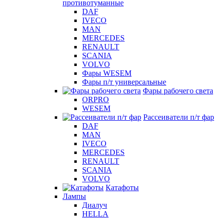
противотуманные
DAF
IVECO
MAN
MERCEDES
RENAULT
SCANIA
VOLVO
Фары WESEM
Фары п/т универсальные
Фары рабочего света
ORPRO
WESEM
Рассеиватели п/т фар
DAF
MAN
IVECO
MERCEDES
RENAULT
SCANIA
VOLVO
Катафоты
Лампы
Диалуч
HELLA