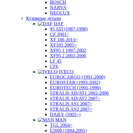
BOSCH
NARVA
NEOLUX
Кузовные детали
DAF
95 ATI (1987-1998)
CF 2001<
XF 106 2013<
XF105 2005<
XF95 1 1997-2002
XF95 2 2002-2006
LF 45
CF6
IVECO
EUROCARGO (1991-2000)
EUROSTAR (1993-2002)
EUROTECH (1991-1999)
STRALIS AD/AT1 2002-2006
STRALIS AD/AT2 2007>
STRALIS AS1 2007>
STRALIS AS2 2007>
DAILY (2005>)
MAN
TGL 2004>
F2000 (1994-2001)