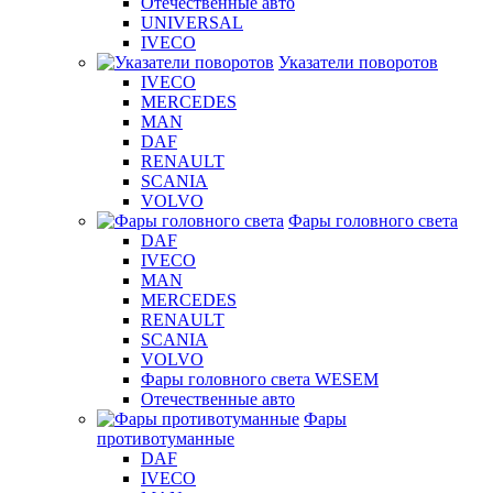
Отечественные авто
UNIVERSAL
IVECO
Указатели поворотов
IVECO
MERCEDES
MAN
DAF
RENAULT
SCANIA
VOLVO
Фары головного света
DAF
IVECO
MAN
MERCEDES
RENAULT
SCANIA
VOLVO
Фары головного света WESEM
Отечественные авто
Фары
противотуманные
DAF
IVECO