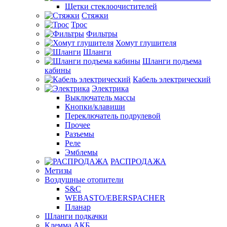
Щетки стеклоочистителей
Стяжки
Трос
Фильтры
Хомут глушителя
Шланги
Шланги подъема
кабины
Кабель электрический
Электрика
Выключатель массы
Кнопки/клавиши
Переключатель подрулевой
Прочее
Разъемы
Реле
Эмблемы
РАСПРОДАЖА
Метизы
Воздушные отопители
S&C
WEBASTO/EBERSPACHER
Планар
Шланги подкачки
Клемма АКБ