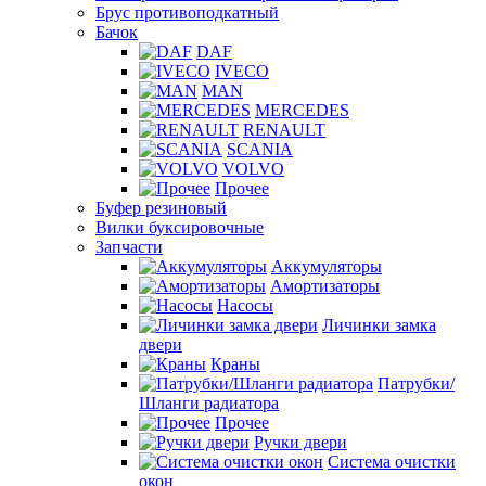
Брус противоподкатный
Бачок
DAF
IVECO
MAN
MERCEDES
RENAULT
SCANIA
VOLVO
Прочее
Буфер резиновый
Вилки буксировочные
Запчасти
Аккумуляторы
Амортизаторы
Насосы
Личинки замка
двери
Краны
Патрубки/
Шланги радиатора
Прочее
Ручки двери
Система очистки
окон