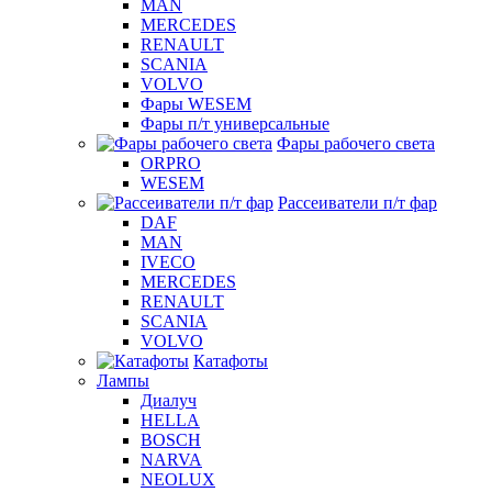
MAN
MERCEDES
RENAULT
SCANIA
VOLVO
Фары WESEM
Фары п/т универсальные
Фары рабочего света
ORPRO
WESEM
Рассеиватели п/т фар
DAF
MAN
IVECO
MERCEDES
RENAULT
SCANIA
VOLVO
Катафоты
Лампы
Диалуч
HELLA
BOSCH
NARVA
NEOLUX