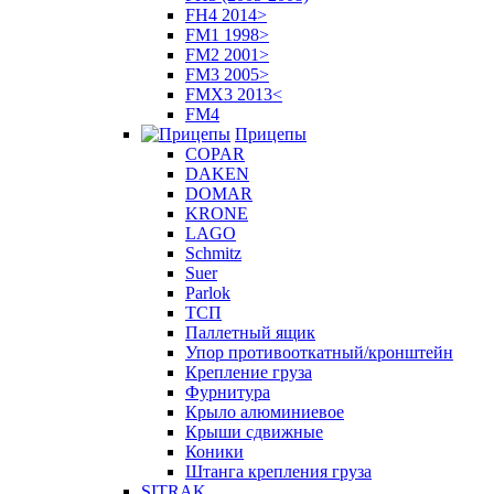
FH4 2014>
FM1 1998>
FM2 2001>
FM3 2005>
FMX3 2013<
FM4
Прицепы
COPAR
DAKEN
DOMAR
KRONE
LAGO
Schmitz
Suer
Parlok
ТСП
Паллетный ящик
Упор противооткатный/кронштейн
Крепление груза
Фурнитура
Крыло алюминиевое
Крыши сдвижные
Коники
Штанга крепления груза
SITRAK