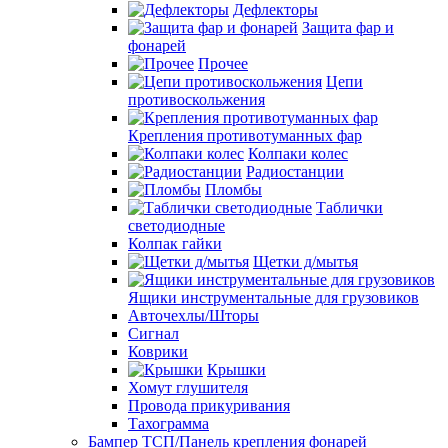
Дефлекторы
Защита фар и
фонарей
Прочее
Цепи
противоскольжения
Крепления противотуманных фар
Колпаки колес
Радиостанции
Пломбы
Таблички
светодиодные
Колпак гайки
Щетки д/мытья
Ящики инструментальные для грузовиков
Авточехлы/Шторы
Сигнал
Коврики
Крышки
Хомут глушителя
Провода прикуривания
Тахограмма
Бампер ТСП/Панель крепления фонарей