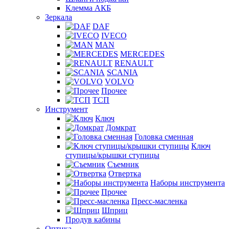
Клемма АКБ
Зеркала
DAF
IVECO
MAN
MERCEDES
RENAULT
SCANIA
VOLVO
Прочее
ТСП
Инструмент
Ключ
Домкрат
Головка сменная
Ключ
ступицы/крышки ступицы
Съемник
Отвертка
Наборы инструмента
Прочее
Пресс-масленка
Шприц
Продув кабины
Оптика