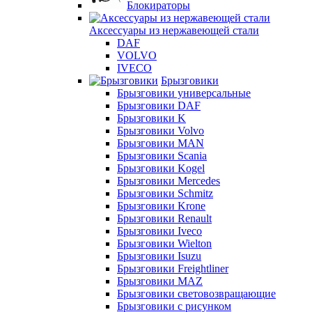
Блокираторы
Аксессуары из нержавеющей стали
DAF
VOLVO
IVECO
Брызговики
Брызговики универсальные
Брызговики DAF
Брызговики K
Брызговики Volvo
Брызговики MAN
Брызговики Scania
Брызговики Kogel
Брызговики Mercedes
Брызговики Schmitz
Брызговики Krone
Брызговики Renault
Брызговики Iveco
Брызговики Wielton
Брызговики Isuzu
Брызговики Freightliner
Брызговики MAZ
Брызговики световозвращающие
Брызговики с рисунком