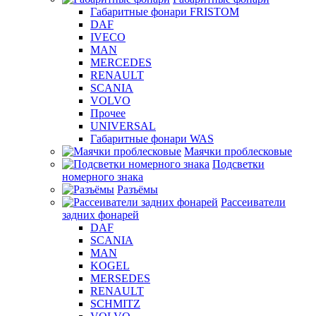
Габаритные фонари FRISTOM
DAF
IVECO
MAN
MERCEDES
RENAULT
SCANIA
VOLVO
Прочее
UNIVERSAL
Габаритные фонари WAS
Маячки проблесковые
Подсветки
номерного знака
Разъёмы
Рассеиватели
задних фонарей
DAF
SCANIA
MAN
KOGEL
MERSEDES
RENAULT
SCHMITZ