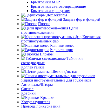
Брызговики MAZ
Брызговики световозвращающие
Брызговики с рисунком
Дефлекторы
Защита фар и фонарей
Прочее
Цепи
противоскольжения
Крепления
противотуманных фар
Колпаки колес
Радиостанции
Пломбы
Таблички
светодиодные
Колпак гайки
Щетки д/мытья
Ящики инструментальные для грузовиков
Авточехлы/Шторы
Сигнал
Коврики
Крышки
Хомут глушителя
Провода прикуривания