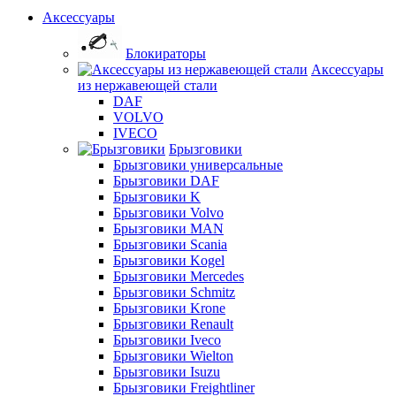
Аксессуары
Блокираторы
Аксессуары
из нержавеющей стали
DAF
VOLVO
IVECO
Брызговики
Брызговики универсальные
Брызговики DAF
Брызговики K
Брызговики Volvo
Брызговики MAN
Брызговики Scania
Брызговики Kogel
Брызговики Mercedes
Брызговики Schmitz
Брызговики Krone
Брызговики Renault
Брызговики Iveco
Брызговики Wielton
Брызговики Isuzu
Брызговики Freightliner