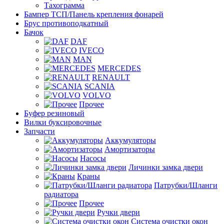
Тахограмма
Бампер ТСП/Панель крепления фонарей
Брус противоподкатный
Бачок
DAF
IVECO
MAN
MERCEDES
RENAULT
SCANIA
VOLVO
Прочее
Буфер резиновый
Вилки буксировочные
Запчасти
Аккумуляторы
Амортизаторы
Насосы
Личинки замка двери
Краны
Патрубки/Шланги
радиатора
Прочее
Ручки двери
Система очистки окон