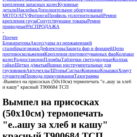
крепления запасных колес
Кузовные
детали
Наклейки
Дополнительное оборудование
MOTO/ATV
Фитинги
Профиль уплотнительный
Ремни
крепления груза
Сопутствующие товары
Ремни
приводные
РАСПРОДАЖА
-
Прочее
Блокираторы
Аксессуары из нержавеющей
стали
Брызговики
Дефлекторы
Защита фар и фонарей
Цепи
противоскольжения
Крепления противотуманных фар
Колпаки
колес
Радиостанции
Пломбы
Таблички светодиодные
Колпак
гайки
Щетки д/мытья
Ящики инструментальные для
грузовиков
Авточехлы/Шторы
Сигнал
Коврики
Крышки
Хомут
глушителя
Провода прикуривания
Тахограмма
-
Вымпел на присосках (50х10см) термопечать "е..ашу за хлеб
и кашу" красный T900684 ТСП
Вымпел на присосках
(50х10см) термопечать
"е..ашу за хлеб и кашу"
красный T900684 ТСП