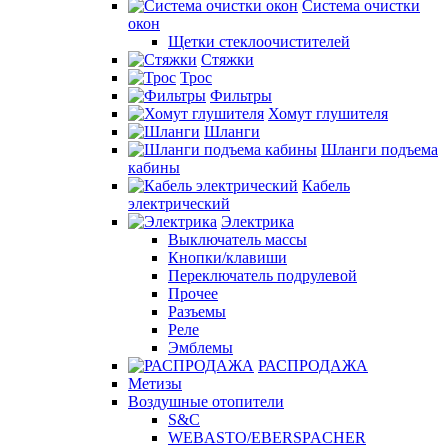
Система очистки
окон
Щетки стеклоочистителей
Стяжки
Трос
Фильтры
Хомут глушителя
Шланги
Шланги подъема
кабины
Кабель
электрический
Электрика
Выключатель массы
Кнопки/клавиши
Переключатель подрулевой
Прочее
Разъемы
Реле
Эмблемы
РАСПРОДАЖА
Метизы
Воздушные отопители
S&C
WEBASTO/EBERSPACHER