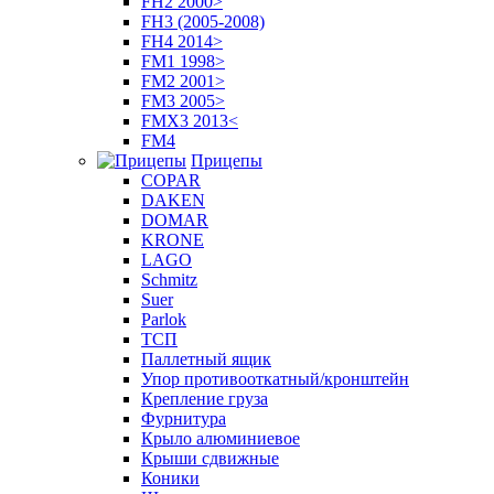
FH2 2000>
FH3 (2005-2008)
FH4 2014>
FM1 1998>
FM2 2001>
FM3 2005>
FMX3 2013<
FM4
Прицепы
COPAR
DAKEN
DOMAR
KRONE
LAGO
Schmitz
Suer
Parlok
ТСП
Паллетный ящик
Упор противооткатный/кронштейн
Крепление груза
Фурнитура
Крыло алюминиевое
Крыши сдвижные
Коники