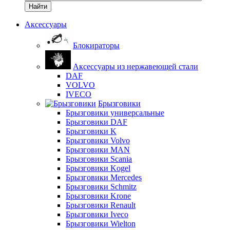
Найти
Аксессуары
Блокираторы
Аксессуары из нержавеющей стали
DAF
VOLVO
IVECO
Брызговики
Брызговики универсальные
Брызговики DAF
Брызговики K
Брызговики Volvo
Брызговики MAN
Брызговики Scania
Брызговики Kogel
Брызговики Mercedes
Брызговики Schmitz
Брызговики Krone
Брызговики Renault
Брызговики Iveco
Брызговики Wielton