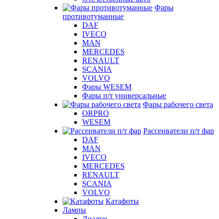
Фары
противотуманные
DAF
IVECO
MAN
MERCEDES
RENAULT
SCANIA
VOLVO
Фары WESEM
Фары п/т универсальные
Фары рабочего света
ORPRO
WESEM
Рассеиватели п/т фар
DAF
MAN
IVECO
MERCEDES
RENAULT
SCANIA
VOLVO
Катафоты
Лампы
Диалуч