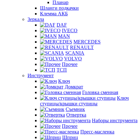
Планар
Шланги подкачки
Клемма АКБ
Зеркала
DAF
IVECO
MAN
MERCEDES
RENAULT
SCANIA
VOLVO
Прочее
ТСП
Инструмент
Ключ
Домкрат
Головка сменная
Ключ
ступицы/крышки ступицы
Съемник
Отвертка
Наборы инструмента
Прочее
Пресс-масленка
Шприц