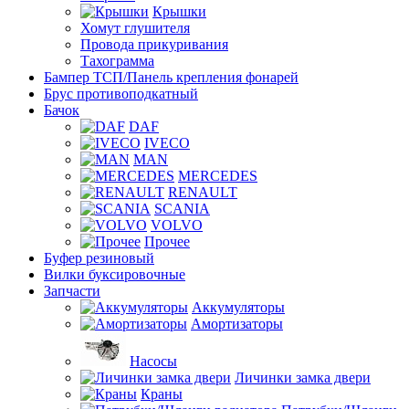
Крышки
Хомут глушителя
Провода прикуривания
Тахограмма
Бампер ТСП/Панель крепления фонарей
Брус противоподкатный
Бачок
DAF
IVECO
MAN
MERCEDES
RENAULT
SCANIA
VOLVO
Прочее
Буфер резиновый
Вилки буксировочные
Запчасти
Аккумуляторы
Амортизаторы
Насосы
Личинки замка двери
Краны