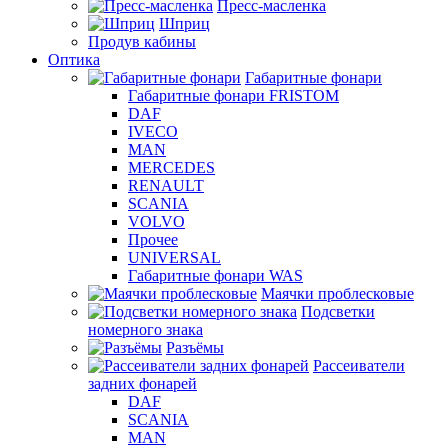
Пресс-масленка
Шприц
Продув кабины
Оптика
Габаритные фонари
Габаритные фонари FRISTOM
DAF
IVECO
MAN
MERCEDES
RENAULT
SCANIA
VOLVO
Прочее
UNIVERSAL
Габаритные фонари WAS
Маячки проблесковые
Подсветки
номерного знака
Разъёмы
Рассеиватели
задних фонарей
DAF
SCANIA
MAN