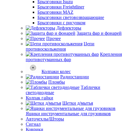
Брызговики Isuzu
Брызговики Freightliner
Брызговики MAZ
Брызговики световозвращающие
Брызговики с рисунком
Дефлекторы
Защита фар и фонарей
Прочее
Цепи
противоскольжения
Крепления
противотуманных фар
Колпаки колес
Радиостанции
Пломбы
Таблички
светодиодные
Колпак гайки
Щетки д/мытья
Ящики инструментальные для грузовиков
Авточехлы/Шторы
Сигнал
Коврики