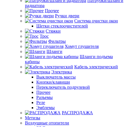
Патрубки/Шланги
радиатора
Прочее
Ручки двери
Система очистки окон
Щетки стеклоочистителей
Стяжки
Трос
Фильтры
Хомут глушителя
Шланги
Шланги подъема
кабины
Кабель электрический
Электрика
Выключатель массы
Кнопки/клавиши
Переключатель подрулевой
Прочее
Разъемы
Реле
Эмблемы
РАСПРОДАЖА
Метизы
Воздушные отопители