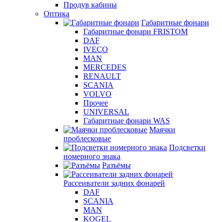
Продув кабины
Оптика
Габаритные фонари
Габаритные фонари FRISTOM
DAF
IVECO
MAN
MERCEDES
RENAULT
SCANIA
VOLVO
Прочее
UNIVERSAL
Габаритные фонари WAS
Маячки
проблесковые
Подсветки
номерного знака
Разъёмы
Рассеиватели задних фонарей
DAF
SCANIA
MAN
KOGEL