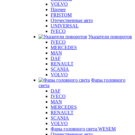
VOLVO
Прочее
FRISTOM
Отечественные авто
UNIVERSAL
IVECO
Указатели поворотов
IVECO
MERCEDES
MAN
DAF
RENAULT
SCANIA
VOLVO
Фары головного
света
DAF
IVECO
MAN
MERCEDES
RENAULT
SCANIA
VOLVO
Фары головного света WESEM
Отечественные авто