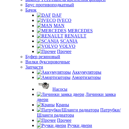
Брус противоподкатный
Бачок
DAF
IVECO
MAN
MERCEDES
RENAULT
SCANIA
VOLVO
Прочее
Буфер резиновый
Вилки буксировочные
Запчасти
Аккумуляторы
Амортизаторы
Насосы
Личинки замка
двери
Краны
Патрубки/
Шланги радиатора
Прочее
Ручки двери