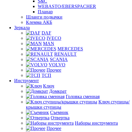
S&C
WEBASTO/EBERSPACHER
Планар
Шланги подкачки
Клемма АКБ
Зеркала
DAF
IVECO
MAN
MERCEDES
RENAULT
SCANIA
VOLVO
Прочее
ТСП
Инструмент
Ключ
Домкрат
Головка сменная
Ключ ступицы/
крышки ступицы
Съемник
Отвертка
Наборы инструмента
Прочее