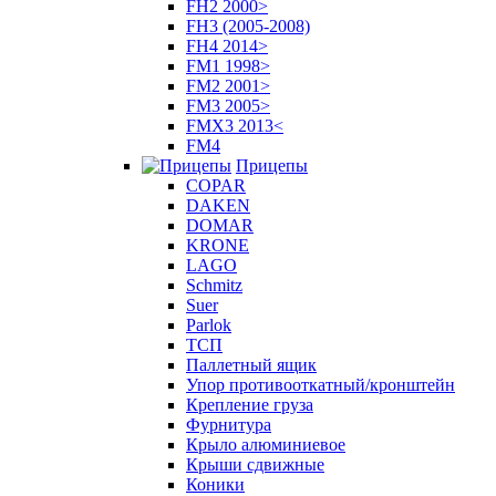
FH2 2000>
FH3 (2005-2008)
FH4 2014>
FM1 1998>
FM2 2001>
FM3 2005>
FMX3 2013<
FM4
Прицепы
COPAR
DAKEN
DOMAR
KRONE
LAGO
Schmitz
Suer
Parlok
ТСП
Паллетный ящик
Упор противооткатный/кронштейн
Крепление груза
Фурнитура
Крыло алюминиевое
Крыши сдвижные
Коники