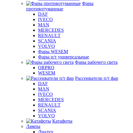
Фары
противотуманные
DAF
IVECO
MAN
MERCEDES
RENAULT
SCANIA
VOLVO
Фары WESEM
Фары п/т универсальные
Фары рабочего света
ORPRO
WESEM
Рассеиватели п/т фар
DAF
MAN
IVECO
MERCEDES
RENAULT
SCANIA
VOLVO
Катафоты
Лампы
Диалуч