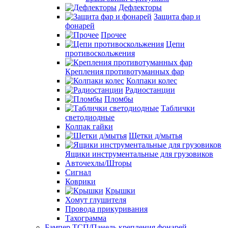
Дефлекторы
Защита фар и
фонарей
Прочее
Цепи
противоскольжения
Крепления противотуманных фар
Колпаки колес
Радиостанции
Пломбы
Таблички
светодиодные
Колпак гайки
Щетки д/мытья
Ящики инструментальные для грузовиков
Авточехлы/Шторы
Сигнал
Коврики
Крышки
Хомут глушителя
Провода прикуривания
Тахограмма
Бампер ТСП/Панель крепления фонарей