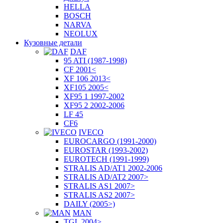
HELLA
BOSCH
NARVA
NEOLUX
Кузовные детали
DAF
95 ATI (1987-1998)
CF 2001<
XF 106 2013<
XF105 2005<
XF95 1 1997-2002
XF95 2 2002-2006
LF 45
CF6
IVECO
EUROCARGO (1991-2000)
EUROSTAR (1993-2002)
EUROTECH (1991-1999)
STRALIS AD/AT1 2002-2006
STRALIS AD/AT2 2007>
STRALIS AS1 2007>
STRALIS AS2 2007>
DAILY (2005>)
MAN
TGL 2004>