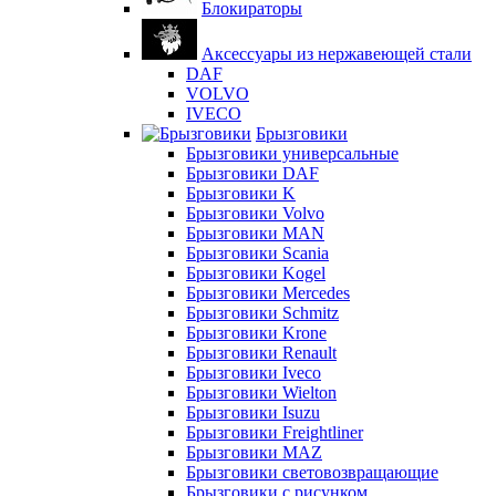
Блокираторы
Аксессуары из нержавеющей стали
DAF
VOLVO
IVECO
Брызговики
Брызговики универсальные
Брызговики DAF
Брызговики K
Брызговики Volvo
Брызговики MAN
Брызговики Scania
Брызговики Kogel
Брызговики Mercedes
Брызговики Schmitz
Брызговики Krone
Брызговики Renault
Брызговики Iveco
Брызговики Wielton
Брызговики Isuzu
Брызговики Freightliner
Брызговики MAZ
Брызговики световозвращающие
Брызговики с рисунком