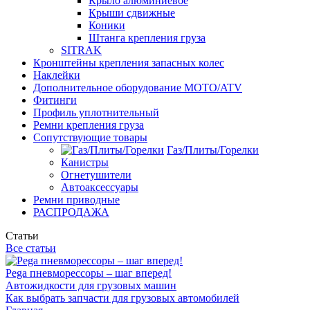
Крыло алюминиевое
Крыши сдвижные
Коники
Штанга крепления груза
SITRAK
Кронштейны крепления запасных колес
Наклейки
Дополнительное оборудование MOTO/ATV
Фитинги
Профиль уплотнительный
Ремни крепления груза
Сопутствующие товары
Газ/Плиты/Горелки
Канистры
Огнетушители
Автоаксессуары
Ремни приводные
РАСПРОДАЖА
Статьи
Все статьи
Pega пневморессоры – шаг вперед!
Автожидкости для грузовых машин
Как выбрать запчасти для грузовых автомобилей