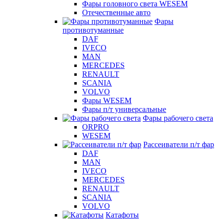
Фары головного света WESEM
Отечественные авто
Фары
противотуманные
DAF
IVECO
MAN
MERCEDES
RENAULT
SCANIA
VOLVO
Фары WESEM
Фары п/т универсальные
Фары рабочего света
ORPRO
WESEM
Рассеиватели п/т фар
DAF
MAN
IVECO
MERCEDES
RENAULT
SCANIA
VOLVO
Катафоты