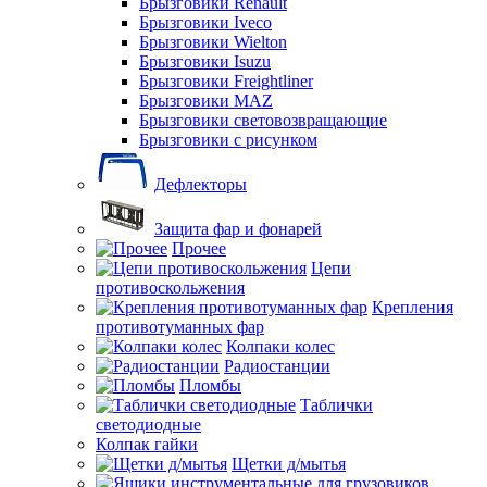
Брызговики Renault
Брызговики Iveco
Брызговики Wielton
Брызговики Isuzu
Брызговики Freightliner
Брызговики MAZ
Брызговики световозвращающие
Брызговики с рисунком
Дефлекторы
Защита фар и фонарей
Прочее
Цепи
противоскольжения
Крепления
противотуманных фар
Колпаки колес
Радиостанции
Пломбы
Таблички
светодиодные
Колпак гайки
Щетки д/мытья