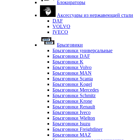
Блокираторы
Аксессуары из нержавеющей стали
DAF
VOLVO
IVECO
Брызговики
Брызговики универсальные
Брызговики DAF
Брызговики K
Брызговики Volvo
Брызговики MAN
Брызговики Scania
Брызговики Kogel
Брызговики Mercedes
Брызговики Schmitz
Брызговики Krone
Брызговики Renault
Брызговики Iveco
Брызговики Wielton
Брызговики Isuzu
Брызговики Freightliner
Брызговики MAZ