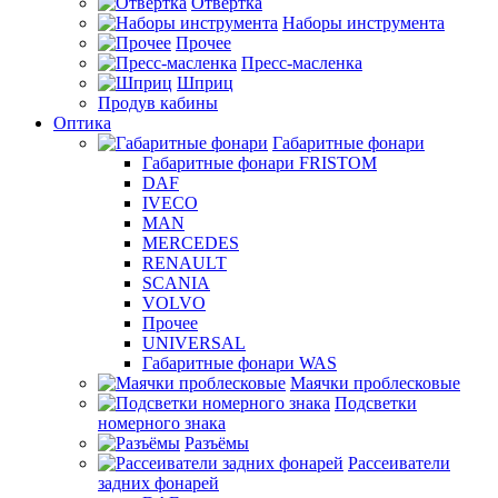
Отвертка
Наборы инструмента
Прочее
Пресс-масленка
Шприц
Продув кабины
Оптика
Габаритные фонари
Габаритные фонари FRISTOM
DAF
IVECO
MAN
MERCEDES
RENAULT
SCANIA
VOLVO
Прочее
UNIVERSAL
Габаритные фонари WAS
Маячки проблесковые
Подсветки
номерного знака
Разъёмы
Рассеиватели
задних фонарей