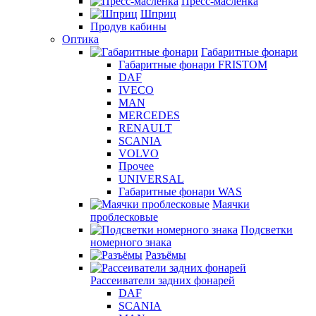
Пресс-масленка
Шприц
Продув кабины
Оптика
Габаритные фонари
Габаритные фонари FRISTOM
DAF
IVECO
MAN
MERCEDES
RENAULT
SCANIA
VOLVO
Прочее
UNIVERSAL
Габаритные фонари WAS
Маячки
проблесковые
Подсветки
номерного знака
Разъёмы
Рассеиватели задних фонарей
DAF
SCANIA