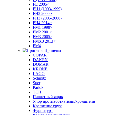
FE 2005<
FH1 (1993-1999)
FH2 2000>
FH3 (2005-2008)
FH4 2014>
FM1 1998>
FM2 2001>
FM3 2005>
FMX3 2013<
FM4
Прицепы
COPAR
DAKEN
DOMAR
KRONE
LAGO
Schmitz
Suer
Parlok
ТСП
Паллетный ящик
Упор противооткатный/кронштейн
Крепление груза
Фурнитура