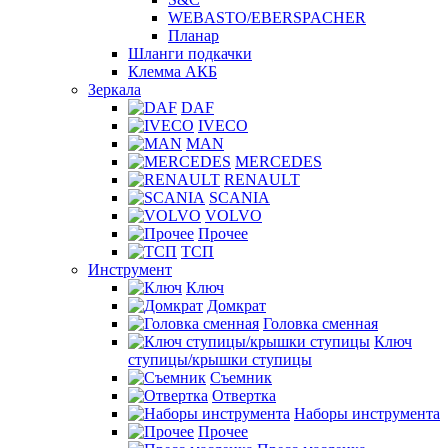
WEBASTO/EBERSPACHER
Планар
Шланги подкачки
Клемма АКБ
Зеркала
DAF
IVECO
MAN
MERCEDES
RENAULT
SCANIA
VOLVO
Прочее
ТСП
Инструмент
Ключ
Домкрат
Головка сменная
Ключ
ступицы/крышки ступицы
Съемник
Отвертка
Наборы инструмента
Прочее