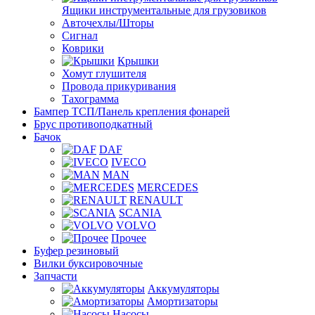
Ящики инструментальные для грузовиков
Авточехлы/Шторы
Сигнал
Коврики
Крышки
Хомут глушителя
Провода прикуривания
Тахограмма
Бампер ТСП/Панель крепления фонарей
Брус противоподкатный
Бачок
DAF
IVECO
MAN
MERCEDES
RENAULT
SCANIA
VOLVO
Прочее
Буфер резиновый
Вилки буксировочные
Запчасти
Аккумуляторы
Амортизаторы
Насосы