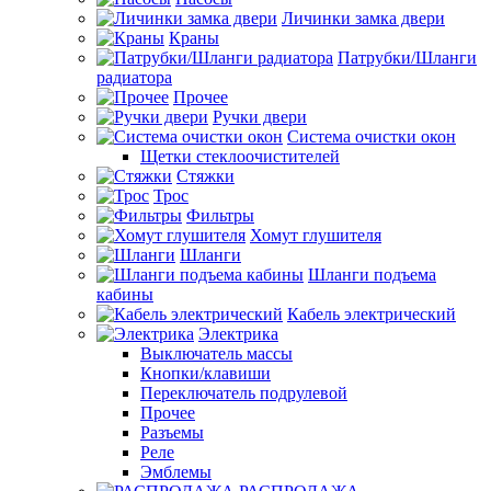
Личинки замка двери
Краны
Патрубки/Шланги
радиатора
Прочее
Ручки двери
Система очистки окон
Щетки стеклоочистителей
Стяжки
Трос
Фильтры
Хомут глушителя
Шланги
Шланги подъема
кабины
Кабель электрический
Электрика
Выключатель массы
Кнопки/клавиши
Переключатель подрулевой
Прочее
Разъемы
Реле
Эмблемы