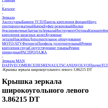
Главная
-
Каталог
-
Зеркала
Аксессуары
Бампер ТСП/Панель крепления фонарей
Брус
противоподкатный
Бачок
Буфер резиновый
Вилки
буксировочные
Запчасти
Зеркала
Инструмент
Оптика
Кронштейн
крепления запасных колес
Кузовные
детали
Наклейки
Дополнительное оборудование
MOTO/ATV
Фитинги
Профиль уплотнительный
Ремни
крепления груза
Сопутствующие товары
Ремни
приводные
РАСПРОДАЖА
-
Зеркала MAN
DAF
IVECO
MERCEDES
RENAULT
SCANIA
VOLVO
Прочее
ТС
-
Крышка зеркала широкоугольного левого 3.86215 DT
Крышка зеркала
широкоугольного левого
3.86215 DT