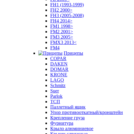
FH1 (1993-1999)
FH2 2000>
FH3 (2005-2008)
FH4 2014>
FM1 1998>
FM2 2001>
FM3 2005>
FMX3 2013<
FM4
Прицепы
COPAR
DAKEN
DOMAR
KRONE
LAGO
Schmitz
Suer
Parlok
ТСП
Паллетный ящик
Упор противооткатный/кронштейн
Крепление груза
Фурнитура
Крыло алюминиевое
Крыши сдвижные