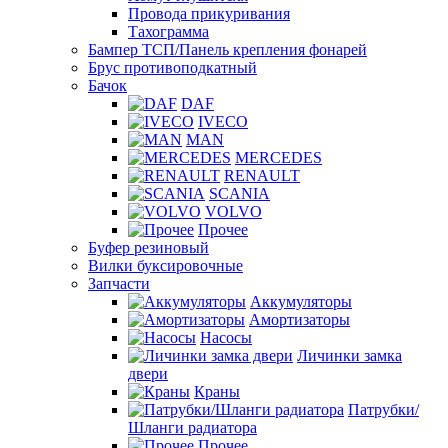
Провода прикуривания
Тахограмма
Бампер ТСП/Панель крепления фонарей
Брус противоподкатный
Бачок
DAF
IVECO
MAN
MERCEDES
RENAULT
SCANIA
VOLVO
Прочее
Буфер резиновый
Вилки буксировочные
Запчасти
Аккумуляторы
Амортизаторы
Насосы
Личинки замка
двери
Краны
Патрубки/
Шланги радиатора
Прочее