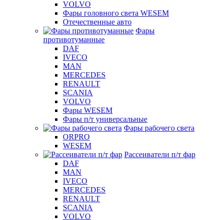
VOLVO
Фары головного света WESEM
Отечественные авто
Фары
противотуманные
DAF
IVECO
MAN
MERCEDES
RENAULT
SCANIA
VOLVO
Фары WESEM
Фары п/т универсальные
Фары рабочего света
ORPRO
WESEM
Рассеиватели п/т фар
DAF
MAN
IVECO
MERCEDES
RENAULT
SCANIA
VOLVO