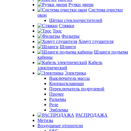
Ручки двери
Система очистки
окон
Щетки стеклоочистителей
Стяжки
Трос
Фильтры
Хомут глушителя
Шланги
Шланги подъема
кабины
Кабель
электрический
Электрика
Выключатель массы
Кнопки/клавиши
Переключатель подрулевой
Прочее
Разъемы
Реле
Эмблемы
РАСПРОДАЖА
Метизы
Воздушные отопители
S&C