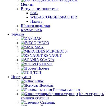
РАСПРОДАЖА
Метизы
Воздушные отопители
S&C
WEBASTO/EBERSPACHER
Планар
Шланги подкачки
Клемма АКБ
Зеркала
DAF
IVECO
MAN
MERCEDES
RENAULT
SCANIA
VOLVO
Прочее
ТСП
Инструмент
Ключ
Домкрат
Головка сменная
Ключ ступицы/
крышки ступицы
Съемник