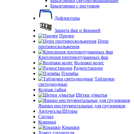
Брызговики световозвращающие
Брызговики с рисунком
Дефлекторы
Защита фар и фонарей
Прочее
Цепи
противоскольжения
Крепления противотуманных фар
Колпаки колес
Радиостанции
Пломбы
Таблички
светодиодные
Колпак гайки
Щетки д/мытья
Ящики инструментальные для грузовиков
Авточехлы/Шторы
Сигнал
Коврики
Крышки
Хомут глушителя