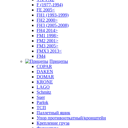
F (1977-1994)
FE 2005<
FH1 (1993-1999)
FH2 2000>
FH3 (2005-2008)
FH4 2014>
FM1 1998>
FM2 2001>
FM3 2005>
FMX3 2013<
FM4
Прицепы
COPAR
DAKEN
DOMAR
KRONE
LAGO
Schmitz
Suer
Parlok
ТСП
Паллетный ящик
Упор противооткатный/кронштейн
Крепление груза