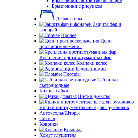
Брызговики световозвращающие
Брызговики с рисунком
Дефлекторы
Защита фар и
фонарей
Прочее
Цепи
противоскольжения
Крепления противотуманных фар
Колпаки колес
Радиостанции
Пломбы
Таблички
светодиодные
Колпак гайки
Щетки д/мытья
Ящики инструментальные для грузовиков
Авточехлы/Шторы
Сигнал
Коврики
Крышки
Хомут глушителя