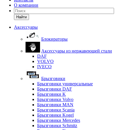
О компании
Найти
Аксессуары
Блокираторы
Аксессуары из нержавеющей стали
DAF
VOLVO
IVECO
Брызговики
Брызговики универсальные
Брызговики DAF
Брызговики K
Брызговики Volvo
Брызговики MAN
Брызговики Scania
Брызговики Kogel
Брызговики Mercedes
Брызговики Schmitz