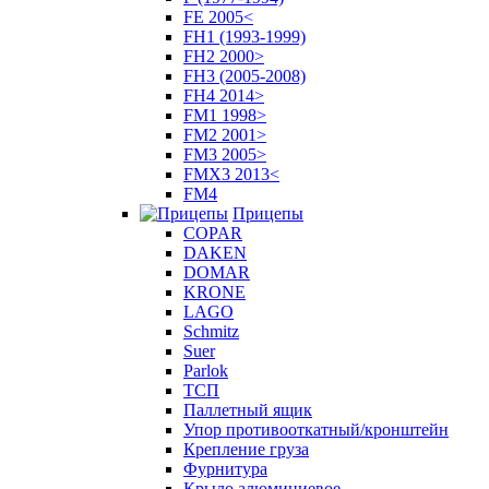
FE 2005<
FH1 (1993-1999)
FH2 2000>
FH3 (2005-2008)
FH4 2014>
FM1 1998>
FM2 2001>
FM3 2005>
FMX3 2013<
FM4
Прицепы
COPAR
DAKEN
DOMAR
KRONE
LAGO
Schmitz
Suer
Parlok
ТСП
Паллетный ящик
Упор противооткатный/кронштейн
Крепление груза
Фурнитура
Крыло алюминиевое