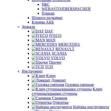
S&C
WEBASTO/EBERSPACHER
Планар
Шланги подкачки
Клемма АКБ
Зеркала
DAF
IVECO
MAN
MERCEDES
RENAULT
SCANIA
VOLVO
Прочее
ТСП
Инструмент
Ключ
Домкрат
Головка сменная
Ключ
ступицы/крышки ступицы
Съемник
Отвертка
Наборы инструмента