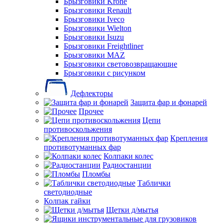
Брызговики Krone
Брызговики Renault
Брызговики Iveco
Брызговики Wielton
Брызговики Isuzu
Брызговики Freightliner
Брызговики MAZ
Брызговики световозвращающие
Брызговики с рисунком
Дефлекторы
Защита фар и фонарей
Прочее
Цепи
противоскольжения
Крепления
противотуманных фар
Колпаки колес
Радиостанции
Пломбы
Таблички
светодиодные
Колпак гайки
Щетки д/мытья