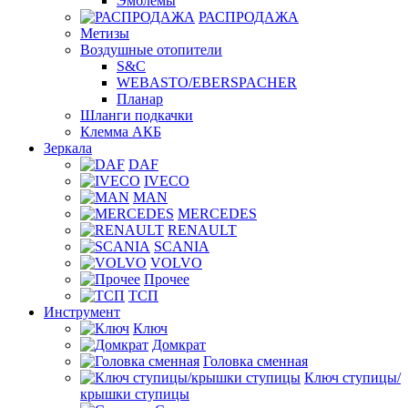
Эмблемы
РАСПРОДАЖА
Метизы
Воздушные отопители
S&C
WEBASTO/EBERSPACHER
Планар
Шланги подкачки
Клемма АКБ
Зеркала
DAF
IVECO
MAN
MERCEDES
RENAULT
SCANIA
VOLVO
Прочее
ТСП
Инструмент
Ключ
Домкрат
Головка сменная
Ключ ступицы/
крышки ступицы