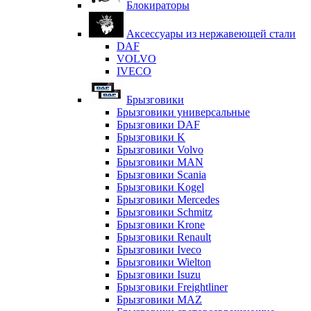
Блокираторы
Аксессуары из нержавеющей стали
DAF
VOLVO
IVECO
Брызговики
Брызговики универсальные
Брызговики DAF
Брызговики K
Брызговики Volvo
Брызговики MAN
Брызговики Scania
Брызговики Kogel
Брызговики Mercedes
Брызговики Schmitz
Брызговики Krone
Брызговики Renault
Брызговики Iveco
Брызговики Wielton
Брызговики Isuzu
Брызговики Freightliner
Брызговики MAZ