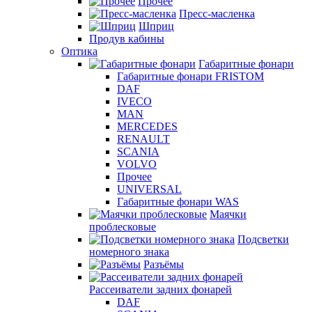
Прочее
Пресс-масленка
Шприц
Продув кабины
Оптика
Габаритные фонари
Габаритные фонари FRISTOM
DAF
IVECO
MAN
MERCEDES
RENAULT
SCANIA
VOLVO
Прочее
UNIVERSAL
Габаритные фонари WAS
Маячки
проблесковые
Подсветки
номерного знака
Разъёмы
Рассеиватели задних фонарей
DAF