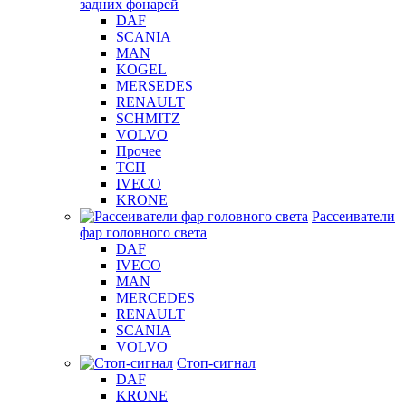
задних фонарей
DAF
SCANIA
MAN
KOGEL
MERSEDES
RENAULT
SCHMITZ
VOLVO
Прочее
ТСП
IVECO
KRONE
Рассеиватели
фар головного света
DAF
IVECO
MAN
MERCEDES
RENAULT
SCANIA
VOLVO
Стоп-сигнал
DAF
KRONE