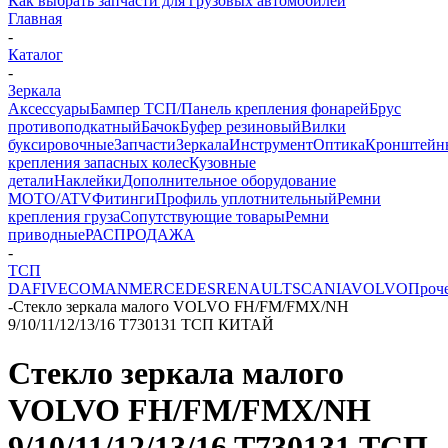
Как выбрать запчасти для грузовых автомобилей
Главная
-
Каталог
-
Зеркала
Аксессуары
Бампер ТСП/Панель крепления фонарей
Брус
противоподкатный
Бачок
Буфер резиновый
Вилки
буксировочные
Запчасти
Зеркала
Инструмент
Оптика
Кронштейн
крепления запасных колес
Кузовные
детали
Наклейки
Дополнительное оборудование
MOTO/ATV
Фитинги
Профиль уплотнительный
Ремни
крепления груза
Сопутствующие товары
Ремни
приводные
РАСПРОДАЖА
-
ТСП
DAF
IVECO
MAN
MERCEDES
RENAULT
SCANIA
VOLVO
Проч
-
Стекло зеркала малого VOLVO FH/FM/FMX/NH
9/10/11/12/13/16 T730131 ТСП КИТАЙ
Стекло зеркала малого
VOLVO FH/FM/FMX/NH
9/10/11/12/13/16 T730131 ТСП