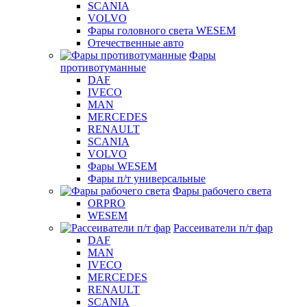
SCANIA
VOLVO
Фары головного света WESEM
Отечественные авто
Фары
противотуманные
DAF
IVECO
MAN
MERCEDES
RENAULT
SCANIA
VOLVO
Фары WESEM
Фары п/т универсальные
Фары рабочего света
ORPRO
WESEM
Рассеиватели п/т фар
DAF
MAN
IVECO
MERCEDES
RENAULT
SCANIA