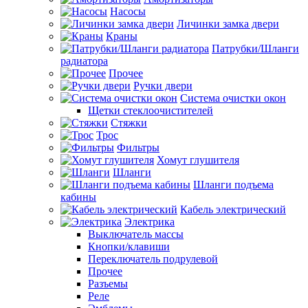
Насосы
Личинки замка двери
Краны
Патрубки/Шланги
радиатора
Прочее
Ручки двери
Система очистки окон
Щетки стеклоочистителей
Стяжки
Трос
Фильтры
Хомут глушителя
Шланги
Шланги подъема
кабины
Кабель электрический
Электрика
Выключатель массы
Кнопки/клавиши
Переключатель подрулевой
Прочее
Разъемы
Реле