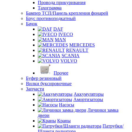
Провода прикуривания
Тахограмма
Бампер ТСП/Панель крепления фонарей
Брус противоподкатный
Бачок
DAF
IVECO
MAN
MERCEDES
RENAULT
SCANIA
VOLVO
Прочее
Буфер резиновый
Вилки буксировочные
Запчасти
Аккумуляторы
Амортизаторы
Насосы
Личинки замка
двери
Краны
Патрубки/
Шланги радиатора