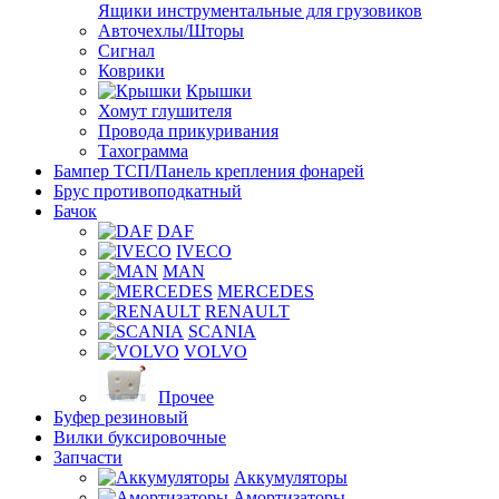
Ящики инструментальные для грузовиков
Авточехлы/Шторы
Сигнал
Коврики
Крышки
Хомут глушителя
Провода прикуривания
Тахограмма
Бампер ТСП/Панель крепления фонарей
Брус противоподкатный
Бачок
DAF
IVECO
MAN
MERCEDES
RENAULT
SCANIA
VOLVO
Прочее
Буфер резиновый
Вилки буксировочные
Запчасти
Аккумуляторы
Амортизаторы