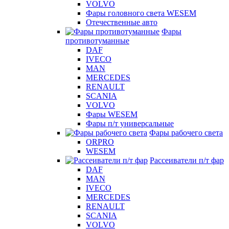
VOLVO
Фары головного света WESEM
Отечественные авто
Фары
противотуманные
DAF
IVECO
MAN
MERCEDES
RENAULT
SCANIA
VOLVO
Фары WESEM
Фары п/т универсальные
Фары рабочего света
ORPRO
WESEM
Рассеиватели п/т фар
DAF
MAN
IVECO
MERCEDES
RENAULT
SCANIA
VOLVO