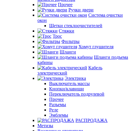
Прочее
Ручки двери
Система очистки
окон
Щетки стеклоочистителей
Стяжки
Трос
Фильтры
Хомут глушителя
Шланги
Шланги подъема
кабины
Кабель
электрический
Электрика
Выключатель массы
Кнопки/клавиши
Переключатель подрулевой
Прочее
Разъемы
Реле
Эмблемы
РАСПРОДАЖА
Метизы
Воздушные отопители