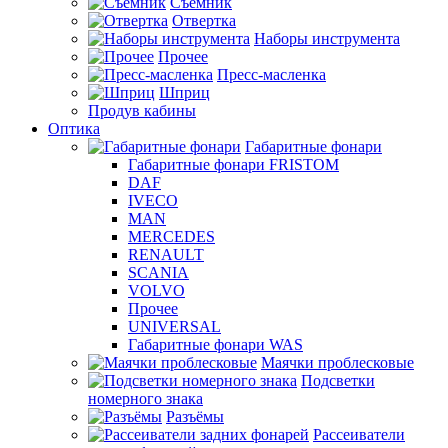
Съемник
Отвертка
Наборы инструмента
Прочее
Пресс-масленка
Шприц
Продув кабины
Оптика
Габаритные фонари
Габаритные фонари FRISTOM
DAF
IVECO
MAN
MERCEDES
RENAULT
SCANIA
VOLVO
Прочее
UNIVERSAL
Габаритные фонари WAS
Маячки проблесковые
Подсветки
номерного знака
Разъёмы
Рассеиватели