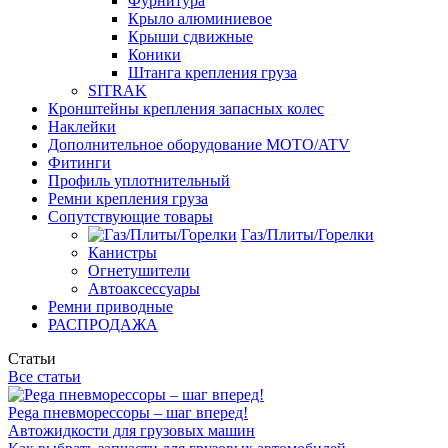
Фурнитура
Крыло алюминиевое
Крыши сдвижные
Коники
Штанга крепления груза
SITRAK
Кронштейны крепления запасных колес
Наклейки
Дополнительное оборудование MOTO/ATV
Фитинги
Профиль уплотнительный
Ремни крепления груза
Сопутствующие товары
Газ/Плиты/Горелки
Канистры
Огнетушители
Автоаксессуары
Ремни приводные
РАСПРОДАЖА
Статьи
Все статьи
Pega пневморессоры – шаг вперед!
Автожидкости для грузовых машин