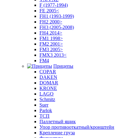
F (1977-1994)
FE 2005<
FH1 (1993-1999)
FH2 2000>
FH3 (2005-2008)
FH4 2014>
FM1 1998>
FM2 2001>
FM3 2005>
FMX3 2013<
FM4
Прицепы
COPAR
DAKEN
DOMAR
KRONE
LAGO
Schmitz
Suer
Parlok
ТСП
Паллетный ящик
Упор противооткатный/кронштейн
Крепление груза