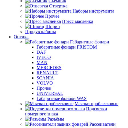
Съемник
Отвертка
Наборы инструмента
Прочее
Пресс-масленка
Шприц
Продув кабины
Оптика
Габаритные фонари
Габаритные фонари FRISTOM
DAF
IVECO
MAN
MERCEDES
RENAULT
SCANIA
VOLVO
Прочее
UNIVERSAL
Габаритные фонари WAS
Маячки проблесковые
Подсветки
номерного знака
Разъёмы
Рассеиватели