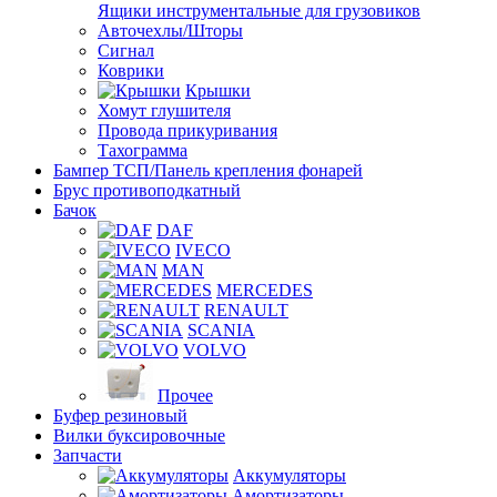
Ящики инструментальные для грузовиков
Авточехлы/Шторы
Сигнал
Коврики
Крышки
Хомут глушителя
Провода прикуривания
Тахограмма
Бампер ТСП/Панель крепления фонарей
Брус противоподкатный
Бачок
DAF
IVECO
MAN
MERCEDES
RENAULT
SCANIA
VOLVO
Прочее
Буфер резиновый
Вилки буксировочные
Запчасти
Аккумуляторы
Амортизаторы