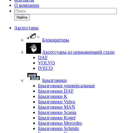
О компании
Найти
Аксессуары
Блокираторы
Аксессуары из нержавеющей стали
DAF
VOLVO
IVECO
Брызговики
Брызговики универсальные
Брызговики DAF
Брызговики K
Брызговики Volvo
Брызговики MAN
Брызговики Scania
Брызговики Kogel
Брызговики Mercedes
Брызговики Schmitz