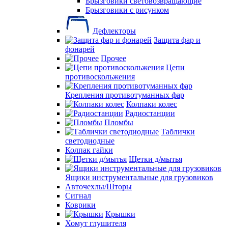
Брызговики световозвращающие
Брызговики с рисунком
Дефлекторы
Защита фар и
фонарей
Прочее
Цепи
противоскольжения
Крепления противотуманных фар
Колпаки колес
Радиостанции
Пломбы
Таблички
светодиодные
Колпак гайки
Щетки д/мытья
Ящики инструментальные для грузовиков
Авточехлы/Шторы
Сигнал
Коврики
Крышки
Хомут глушителя