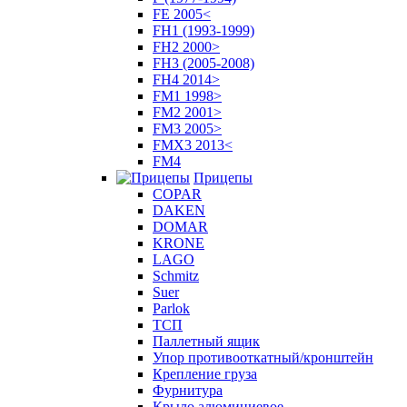
FE 2005<
FH1 (1993-1999)
FH2 2000>
FH3 (2005-2008)
FH4 2014>
FM1 1998>
FM2 2001>
FM3 2005>
FMX3 2013<
FM4
Прицепы
COPAR
DAKEN
DOMAR
KRONE
LAGO
Schmitz
Suer
Parlok
ТСП
Паллетный ящик
Упор противооткатный/кронштейн
Крепление груза
Фурнитура
Крыло алюминиевое