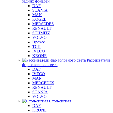
задних фонарей
DAF
SCANIA
MAN
KOGEL
MERSEDES
RENAULT
SCHMITZ
VOLVO
Прочее
ТСП
IVECO
KRONE
Рассеиватели
фар головного света
DAF
IVECO
MAN
MERCEDES
RENAULT
SCANIA
VOLVO
Стоп-сигнал
DAF
KRONE