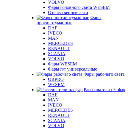
VOLVO
Фары головного света WESEM
Отечественные авто
Фары
противотуманные
DAF
IVECO
MAN
MERCEDES
RENAULT
SCANIA
VOLVO
Фары WESEM
Фары п/т универсальные
Фары рабочего света
ORPRO
WESEM
Рассеиватели п/т фар
DAF
MAN
IVECO
MERCEDES
RENAULT
SCANIA
VOLVO