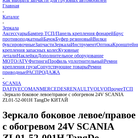
Как выбрать запчасти для грузовых автомобилей
Главная
-
Каталог
-
Зеркала
Аксессуары
Бампер ТСП/Панель крепления фонарей
Брус
противоподкатный
Бачок
Буфер резиновый
Вилки
буксировочные
Запчасти
Зеркала
Инструмент
Оптика
Кронштейн
крепления запасных колес
Кузовные
детали
Наклейки
Дополнительное оборудование
MOTO/ATV
Фитинги
Профиль уплотнительный
Ремни
крепления груза
Сопутствующие товары
Ремни
приводные
РАСПРОДАЖА
-
SCANIA
DAF
IVECO
MAN
MERCEDES
RENAULT
VOLVO
Прочее
ТСП
-
Зеркало боковое левое/правое с обогревом 24V SCANIA
ZL01-52-001H TangDe КИТАЙ
Зеркало боковое левое/правое
с обогревом 24V SCANIA
ZL01-52-001H TangDe