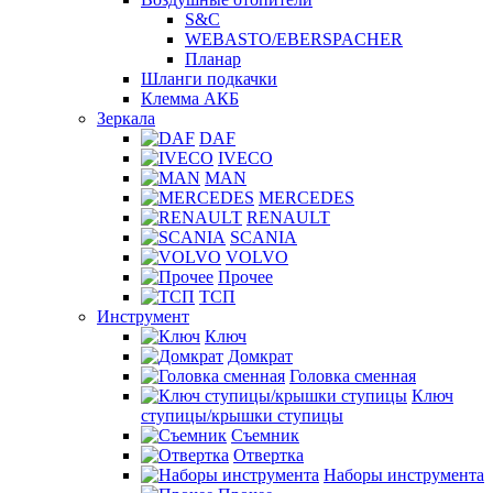
S&C
WEBASTO/EBERSPACHER
Планар
Шланги подкачки
Клемма АКБ
Зеркала
DAF
IVECO
MAN
MERCEDES
RENAULT
SCANIA
VOLVO
Прочее
ТСП
Инструмент
Ключ
Домкрат
Головка сменная
Ключ
ступицы/крышки ступицы
Съемник
Отвертка
Наборы инструмента