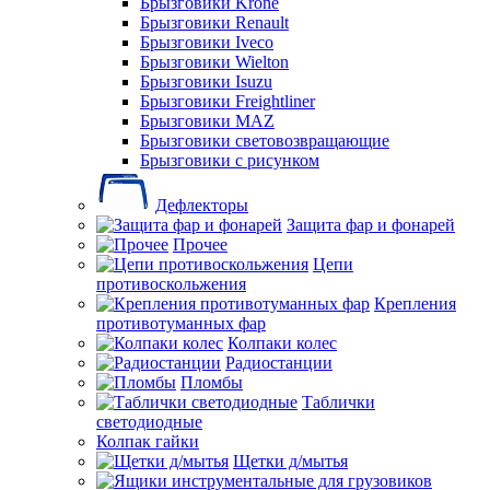
Брызговики Krone
Брызговики Renault
Брызговики Iveco
Брызговики Wielton
Брызговики Isuzu
Брызговики Freightliner
Брызговики MAZ
Брызговики световозвращающие
Брызговики с рисунком
Дефлекторы
Защита фар и фонарей
Прочее
Цепи
противоскольжения
Крепления
противотуманных фар
Колпаки колес
Радиостанции
Пломбы
Таблички
светодиодные
Колпак гайки
Щетки д/мытья