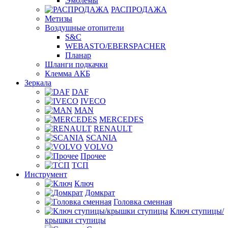
Эмблемы
РАСПРОДАЖА
Метизы
Воздушные отопители
S&C
WEBASTO/EBERSPACHER
Планар
Шланги подкачки
Клемма АКБ
Зеркала
DAF
IVECO
MAN
MERCEDES
RENAULT
SCANIA
VOLVO
Прочее
ТСП
Инструмент
Ключ
Домкрат
Головка сменная
Ключ ступицы/
крышки ступицы