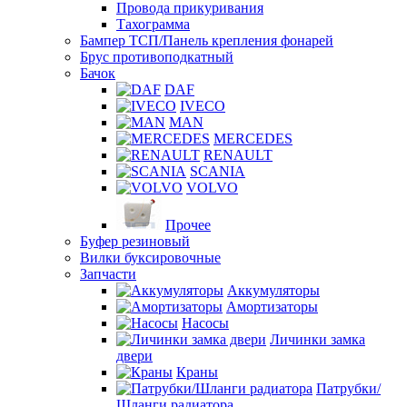
Провода прикуривания
Тахограмма
Бампер ТСП/Панель крепления фонарей
Брус противоподкатный
Бачок
DAF
IVECO
MAN
MERCEDES
RENAULT
SCANIA
VOLVO
Прочее
Буфер резиновый
Вилки буксировочные
Запчасти
Аккумуляторы
Амортизаторы
Насосы
Личинки замка
двери
Краны
Патрубки/
Шланги радиатора