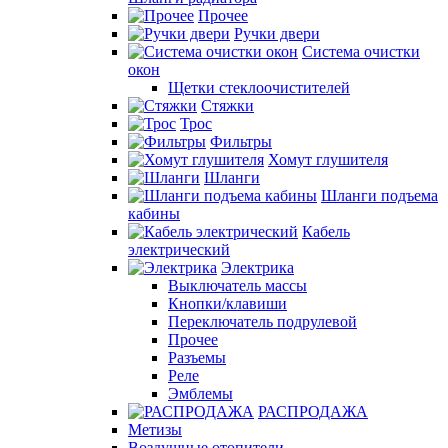
Прочее
Ручки двери
Система очистки
окон
Щетки стеклоочистителей
Стяжки
Трос
Фильтры
Хомут глушителя
Шланги
Шланги подъема
кабины
Кабель
электрический
Электрика
Выключатель массы
Кнопки/клавиши
Переключатель подрулевой
Прочее
Разъемы
Реле
Эмблемы
РАСПРОДАЖА
Метизы
Воздушные отопители