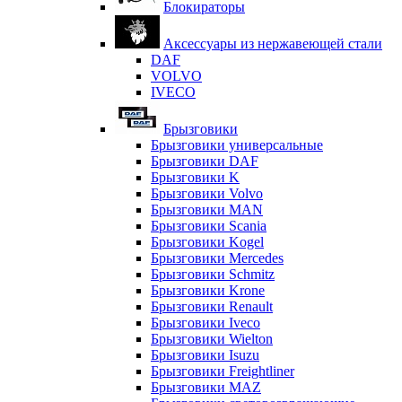
Блокираторы
Аксессуары из нержавеющей стали
DAF
VOLVO
IVECO
Брызговики
Брызговики универсальные
Брызговики DAF
Брызговики K
Брызговики Volvo
Брызговики MAN
Брызговики Scania
Брызговики Kogel
Брызговики Mercedes
Брызговики Schmitz
Брызговики Krone
Брызговики Renault
Брызговики Iveco
Брызговики Wielton
Брызговики Isuzu
Брызговики Freightliner
Брызговики MAZ