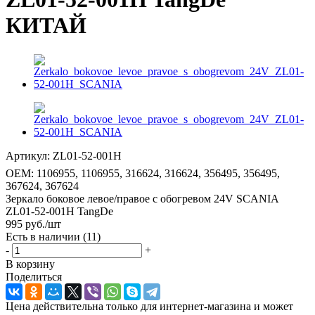
КИТАЙ
Артикул:
ZL01-52-001H
OEM:
1106955, 1106955, 316624, 316624, 356495, 356495,
367624, 367624
Зеркало боковое левое/правое с обогревом 24V SCANIA
ZL01-52-001H TangDe
995
руб.
/шт
Есть в наличии
(11)
-
+
В корзину
Поделиться
Цена действительна только для интернет-магазина и может