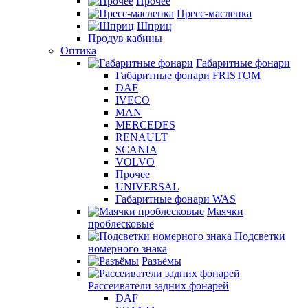
Прочее
Пресс-масленка
Шприц
Продув кабины
Оптика
Габаритные фонари
Габаритные фонари FRISTOM
DAF
IVECO
MAN
MERCEDES
RENAULT
SCANIA
VOLVO
Прочее
UNIVERSAL
Габаритные фонари WAS
Маячки
проблесковые
Подсветки
номерного знака
Разъёмы
Рассеиватели задних фонарей
DAF