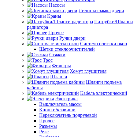
Насосы
Личинки замка двери
Краны
Патрубки/Шланги
радиатора
Прочее
Ручки двери
Система очистки окон
Щетки стеклоочистителей
Стяжки
Трос
Фильтры
Хомут глушителя
Шланги
Шланги подъема
кабины
Кабель электрический
Электрика
Выключатель массы
Кнопки/клавиши
Переключатель подрулевой
Прочее
Разъемы
Реле