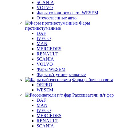
SCANIA
VOLVO
Фары головного света WESEM
Отечественные авто
Фары
противотуманные
DAF
IVECO
MAN
MERCEDES
RENAULT
SCANIA
VOLVO
Фары WESEM
Фары п/т универсальные
Фары рабочего света
ORPRO
WESEM
Рассеиватели п/т фар
DAF
MAN
IVECO
MERCEDES
RENAULT
SCANIA