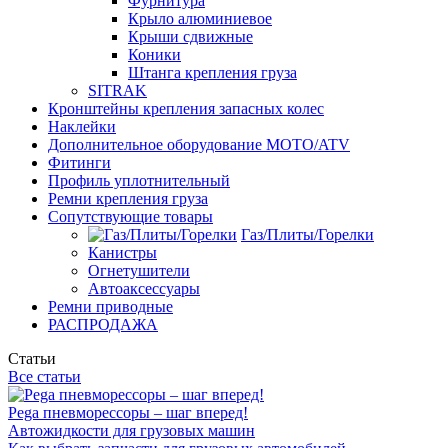
Фурнитура
Крыло алюминиевое
Крыши сдвижные
Коники
Штанга крепления груза
SITRAK
Кронштейны крепления запасных колес
Наклейки
Дополнительное оборудование MOTO/ATV
Фитинги
Профиль уплотнительный
Ремни крепления груза
Сопутствующие товары
Газ/Плиты/Горелки
Канистры
Огнетушители
Автоаксессуары
Ремни приводные
РАСПРОДАЖА
Статьи
Все статьи
Pega пневморессоры – шаг вперед!
Автожидкости для грузовых машин