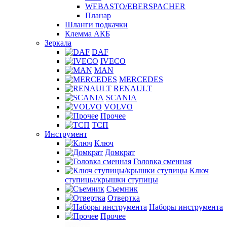
WEBASTO/EBERSPACHER
Планар
Шланги подкачки
Клемма АКБ
Зеркала
DAF
IVECO
MAN
MERCEDES
RENAULT
SCANIA
VOLVO
Прочее
ТСП
Инструмент
Ключ
Домкрат
Головка сменная
Ключ
ступицы/крышки ступицы
Съемник
Отвертка
Наборы инструмента
Прочее