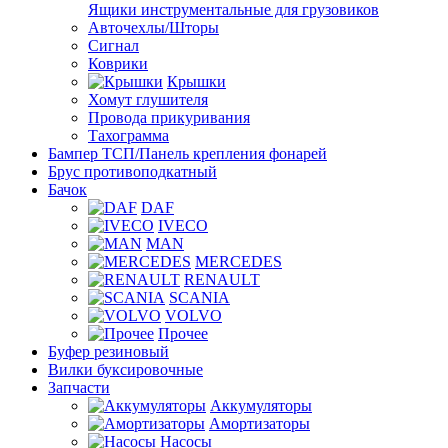
Ящики инструментальные для грузовиков
Авточехлы/Шторы
Сигнал
Коврики
Крышки
Хомут глушителя
Провода прикуривания
Тахограмма
Бампер ТСП/Панель крепления фонарей
Брус противоподкатный
Бачок
DAF
IVECO
MAN
MERCEDES
RENAULT
SCANIA
VOLVO
Прочее
Буфер резиновый
Вилки буксировочные
Запчасти
Аккумуляторы
Амортизаторы
Насосы