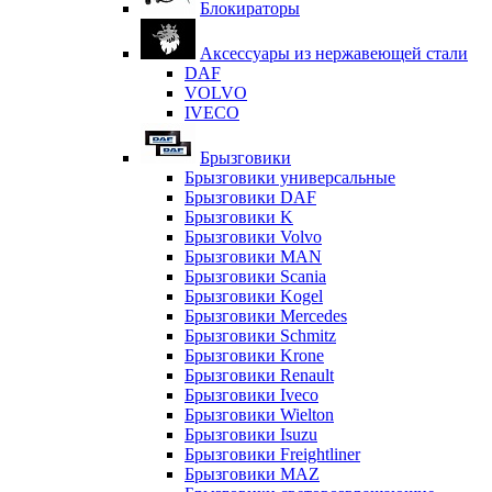
Блокираторы
Аксессуары из нержавеющей стали
DAF
VOLVO
IVECO
Брызговики
Брызговики универсальные
Брызговики DAF
Брызговики K
Брызговики Volvo
Брызговики MAN
Брызговики Scania
Брызговики Kogel
Брызговики Mercedes
Брызговики Schmitz
Брызговики Krone
Брызговики Renault
Брызговики Iveco
Брызговики Wielton
Брызговики Isuzu
Брызговики Freightliner
Брызговики MAZ