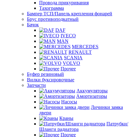
Провода прикуривания
Тахограмма
Бампер ТСП/Панель крепления фонарей
Брус противоподкатный
Бачок
DAF
IVECO
MAN
MERCEDES
RENAULT
SCANIA
VOLVO
Прочее
Буфер резиновый
Вилки буксировочные
Запчасти
Аккумуляторы
Амортизаторы
Насосы
Личинки замка
двери
Краны
Патрубки/
Шланги радиатора
Прочее