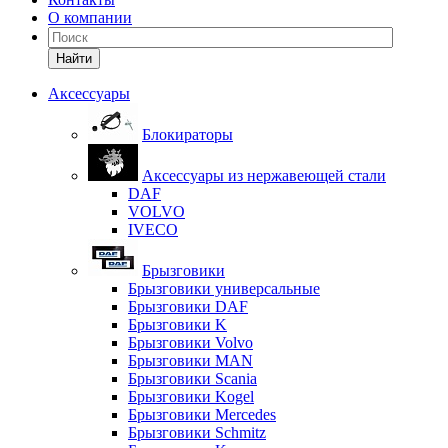
О компании
Найти
Аксессуары
Блокираторы
Аксессуары из нержавеющей стали
DAF
VOLVO
IVECO
Брызговики
Брызговики универсальные
Брызговики DAF
Брызговики K
Брызговики Volvo
Брызговики MAN
Брызговики Scania
Брызговики Kogel
Брызговики Mercedes
Брызговики Schmitz