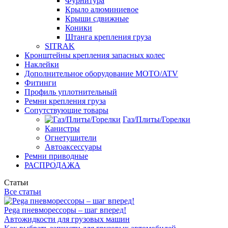
Фурнитура
Крыло алюминиевое
Крыши сдвижные
Коники
Штанга крепления груза
SITRAK
Кронштейны крепления запасных колес
Наклейки
Дополнительное оборудование MOTO/ATV
Фитинги
Профиль уплотнительный
Ремни крепления груза
Сопутствующие товары
Газ/Плиты/Горелки
Канистры
Огнетушители
Автоаксессуары
Ремни приводные
РАСПРОДАЖА
Статьи
Все статьи
Pega пневморессоры – шаг вперед!
Автожидкости для грузовых машин