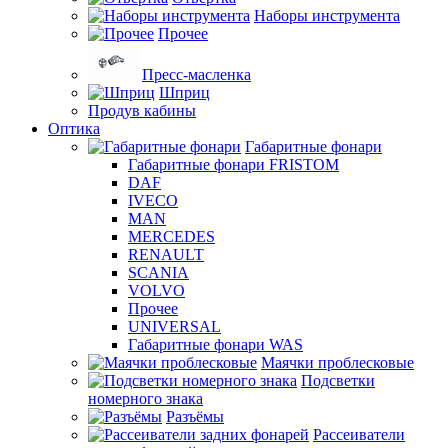
Наборы инструмента
Прочее
Пресс-масленка
Шприц
Продув кабины
Оптика
Габаритные фонари
Габаритные фонари FRISTOM
DAF
IVECO
MAN
MERCEDES
RENAULT
SCANIA
VOLVO
Прочее
UNIVERSAL
Габаритные фонари WAS
Маячки проблесковые
Подсветки
номерного знака
Разъёмы
Рассеиватели