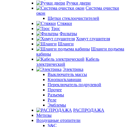
Ручки двери
Система очистки
окон
Щетки стеклоочистителей
Стяжки
Трос
Фильтры
Хомут глушителя
Шланги
Шланги подъема
кабины
Кабель
электрический
Электрика
Выключатель массы
Кнопки/клавиши
Переключатель подрулевой
Прочее
Разъемы
Реле
Эмблемы
РАСПРОДАЖА
Метизы
Воздушные отопители
S&C