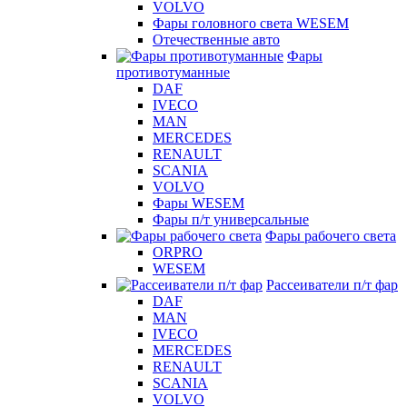
VOLVO
Фары головного света WESEM
Отечественные авто
Фары
противотуманные
DAF
IVECO
MAN
MERCEDES
RENAULT
SCANIA
VOLVO
Фары WESEM
Фары п/т универсальные
Фары рабочего света
ORPRO
WESEM
Рассеиватели п/т фар
DAF
MAN
IVECO
MERCEDES
RENAULT
SCANIA
VOLVO