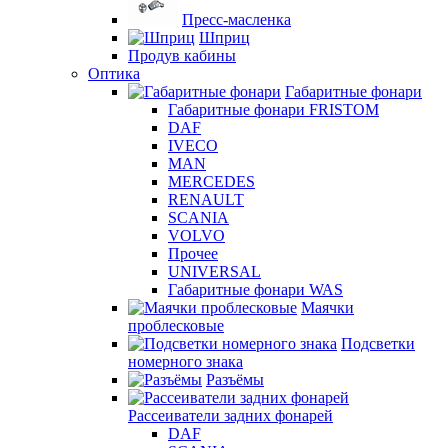
Пресс-масленка
Шприц
Продув кабины
Оптика
Габаритные фонари
Габаритные фонари FRISTOM
DAF
IVECO
MAN
MERCEDES
RENAULT
SCANIA
VOLVO
Прочее
UNIVERSAL
Габаритные фонари WAS
Маячки
проблесковые
Подсветки
номерного знака
Разъёмы
Рассеиватели задних фонарей
DAF