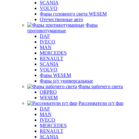
SCANIA
VOLVO
Фары головного света WESEM
Отечественные авто
Фары
противотуманные
DAF
IVECO
MAN
MERCEDES
RENAULT
SCANIA
VOLVO
Фары WESEM
Фары п/т универсальные
Фары рабочего света
ORPRO
WESEM
Рассеиватели п/т фар
DAF
MAN
IVECO
MERCEDES
RENAULT
SCANIA