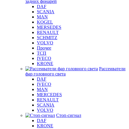
задних фонарей
DAF
SCANIA
MAN
KOGEL
MERSEDES
RENAULT
SCHMITZ
VOLVO
Прочее
ТСП
IVECO
KRONE
Рассеиватели
фар головного света
DAF
IVECO
MAN
MERCEDES
RENAULT
SCANIA
VOLVO
Стоп-сигнал
DAF
KRONE