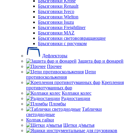
Брызговики Krone
Брызговики Renault
Брызговики Iveco
Брызговики Wielton
Брызговики Isuzu
Брызговики Freightliner
Брызговики MAZ
Брызговики световозвращающие
Брызговики с рисунком
Дефлекторы
Защита фар и фонарей
Прочее
Цепи
противоскольжения
Крепления
противотуманных фар
Колпаки колес
Радиостанции
Пломбы
Таблички
светодиодные
Колпак гайки
Щетки д/мытья