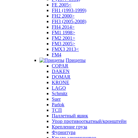
FE 2005<
FH1 (1993-1999)
FH2 2000>
FH3 (2005-2008)
FH4 2014>
FM1 1998>
FM2 2001>
FM3 2005>
FMX3 2013<
FM4
Прицепы
COPAR
DAKEN
DOMAR
KRONE
LAGO
Schmitz
Suer
Parlok
ТСП
Паллетный ящик
Упор противооткатный/кронштейн
Крепление груза
Фурнитура
Крыло алюминиевое