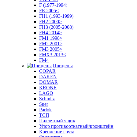
F (1977-1994)
FE 2005<
FH1 (1993-1999)
FH2 2000>
FH3 (2005-2008)
FH4 2014>
FM1 1998>
FM2 2001>
FM3 2005>
FMX3 2013<
FM4
Прицепы
COPAR
DAKEN
DOMAR
KRONE
LAGO
Schmitz
Suer
Parlok
ТСП
Паллетный ящик
Упор противооткатный/кронштейн
Крепление груза