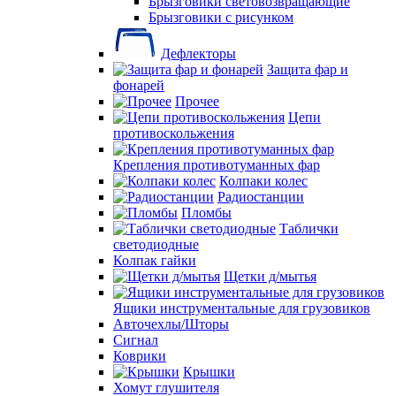
Брызговики световозвращающие
Брызговики с рисунком
Дефлекторы
Защита фар и
фонарей
Прочее
Цепи
противоскольжения
Крепления противотуманных фар
Колпаки колес
Радиостанции
Пломбы
Таблички
светодиодные
Колпак гайки
Щетки д/мытья
Ящики инструментальные для грузовиков
Авточехлы/Шторы
Сигнал
Коврики
Крышки
Хомут глушителя