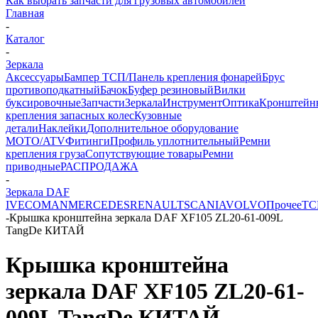
Как выбрать запчасти для грузовых автомобилей
Главная
-
Каталог
-
Зеркала
Аксессуары
Бампер ТСП/Панель крепления фонарей
Брус
противоподкатный
Бачок
Буфер резиновый
Вилки
буксировочные
Запчасти
Зеркала
Инструмент
Оптика
Кронштейн
крепления запасных колес
Кузовные
детали
Наклейки
Дополнительное оборудование
MOTO/ATV
Фитинги
Профиль уплотнительный
Ремни
крепления груза
Сопутствующие товары
Ремни
приводные
РАСПРОДАЖА
-
Зеркала DAF
IVECO
MAN
MERCEDES
RENAULT
SCANIA
VOLVO
Прочее
ТС
-
Крышка кронштейна зеркала DAF XF105 ZL20-61-009L
TangDe КИТАЙ
Крышка кронштейна
зеркала DAF XF105 ZL20-61-
009L TangDe КИТАЙ