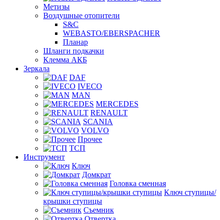
Метизы
Воздушные отопители
S&C
WEBASTO/EBERSPACHER
Планар
Шланги подкачки
Клемма АКБ
Зеркала
DAF
IVECO
MAN
MERCEDES
RENAULT
SCANIA
VOLVO
Прочее
ТСП
Инструмент
Ключ
Домкрат
Головка сменная
Ключ ступицы/
крышки ступицы
Съемник
Отвертка