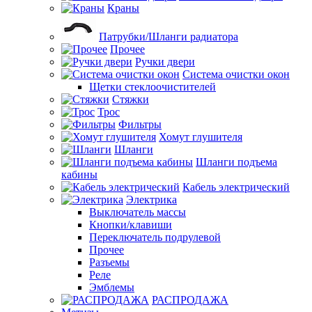
Краны
Патрубки/Шланги радиатора
Прочее
Ручки двери
Система очистки окон
Щетки стеклоочистителей
Стяжки
Трос
Фильтры
Хомут глушителя
Шланги
Шланги подъема
кабины
Кабель электрический
Электрика
Выключатель массы
Кнопки/клавиши
Переключатель подрулевой
Прочее
Разъемы
Реле
Эмблемы
РАСПРОДАЖА