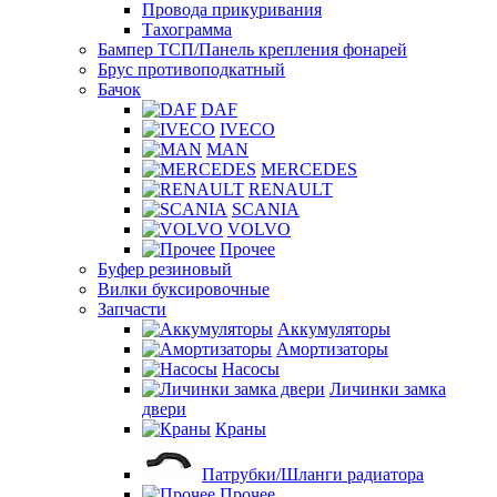
Провода прикуривания
Тахограмма
Бампер ТСП/Панель крепления фонарей
Брус противоподкатный
Бачок
DAF
IVECO
MAN
MERCEDES
RENAULT
SCANIA
VOLVO
Прочее
Буфер резиновый
Вилки буксировочные
Запчасти
Аккумуляторы
Амортизаторы
Насосы
Личинки замка
двери
Краны
Патрубки/Шланги радиатора
Прочее