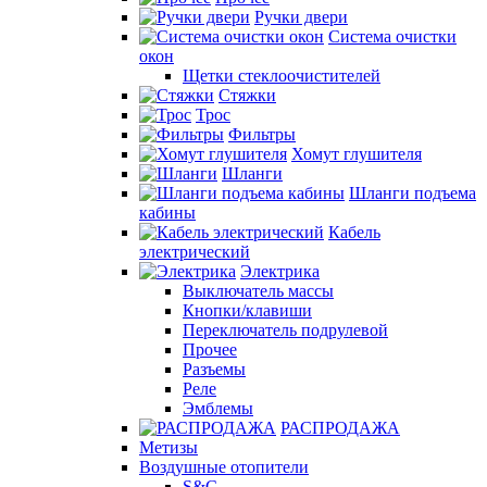
Ручки двери
Система очистки
окон
Щетки стеклоочистителей
Стяжки
Трос
Фильтры
Хомут глушителя
Шланги
Шланги подъема
кабины
Кабель
электрический
Электрика
Выключатель массы
Кнопки/клавиши
Переключатель подрулевой
Прочее
Разъемы
Реле
Эмблемы
РАСПРОДАЖА
Метизы
Воздушные отопители
S&C