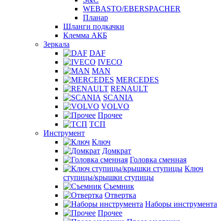
WEBASTO/EBERSPACHER
Планар
Шланги подкачки
Клемма АКБ
Зеркала
DAF
IVECO
MAN
MERCEDES
RENAULT
SCANIA
VOLVO
Прочее
ТСП
Инструмент
Ключ
Домкрат
Головка сменная
Ключ
ступицы/крышки ступицы
Съемник
Отвертка
Наборы инструмента
Прочее