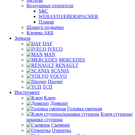
Метизы
Воздушные отопители
S&C
WEBASTO/EBERSPACHER
Планар
Шланги подкачки
Клемма АКБ
Зеркала
DAF
IVECO
MAN
MERCEDES
RENAULT
SCANIA
VOLVO
Прочее
ТСП
Инструмент
Ключ
Домкрат
Головка сменная
Ключ ступицы/
крышки ступицы
Съемник
Отвертка