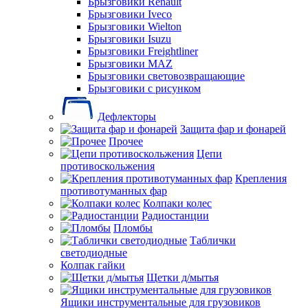
Брызговики Renault
Брызговики Iveco
Брызговики Wielton
Брызговики Isuzu
Брызговики Freightliner
Брызговики MAZ
Брызговики световозвращающие
Брызговики с рисунком
Дефлекторы
Защита фар и фонарей
Прочее
Цепи
противоскольжения
Крепления
противотуманных фар
Колпаки колес
Радиостанции
Пломбы
Таблички
светодиодные
Колпак гайки
Щетки д/мытья
Ящики инструментальные для грузовиков