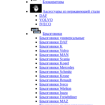
Блокираторы
Аксессуары из нержавеющей стали
DAF
VOLVO
IVECO
Брызговики
Брызговики универсальные
Брызговики DAF
Брызговики K
Брызговики Volvo
Брызговики MAN
Брызговики Scania
Брызговики Kogel
Брызговики Mercedes
Брызговики Schmitz
Брызговики Krone
Брызговики Renault
Брызговики Iveco
Брызговики Wielton
Брызговики Isuzu
Брызговики Freightliner
Брызговики MAZ