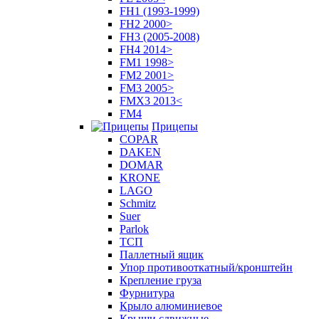
FH1 (1993-1999)
FH2 2000>
FH3 (2005-2008)
FH4 2014>
FM1 1998>
FM2 2001>
FM3 2005>
FMX3 2013<
FM4
Прицепы
COPAR
DAKEN
DOMAR
KRONE
LAGO
Schmitz
Suer
Parlok
ТСП
Паллетный ящик
Упор противооткатный/кронштейн
Крепление груза
Фурнитура
Крыло алюминиевое
Крыши сдвижные