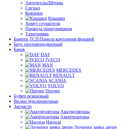
Авточехлы/Шторы
Сигнал
Коврики
Крышки
Хомут глушителя
Провода прикуривания
Тахограмма
Бампер ТСП/Панель крепления фонарей
Брус противоподкатный
Бачок
DAF
IVECO
MAN
MERCEDES
RENAULT
SCANIA
VOLVO
Прочее
Буфер резиновый
Вилки буксировочные
Запчасти
Аккумуляторы
Амортизаторы
Насосы
Личинки замка двери