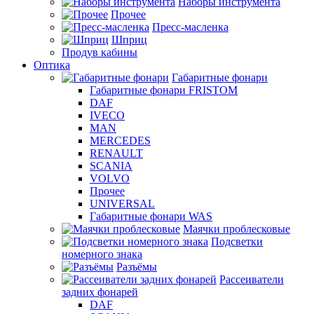
Наборы инструмента
Прочее
Пресс-масленка
Шприц
Продув кабины
Оптика
Габаритные фонари
Габаритные фонари FRISTOM
DAF
IVECO
MAN
MERCEDES
RENAULT
SCANIA
VOLVO
Прочее
UNIVERSAL
Габаритные фонари WAS
Маячки проблесковые
Подсветки
номерного знака
Разъёмы
Рассеиватели
задних фонарей
DAF