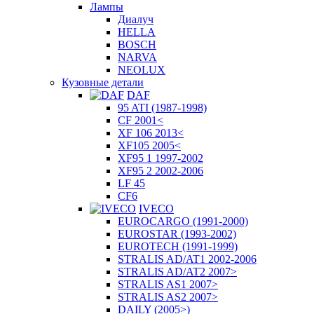
Лампы
Диалуч
HELLA
BOSCH
NARVA
NEOLUX
Кузовные детали
DAF
95 ATI (1987-1998)
CF 2001<
XF 106 2013<
XF105 2005<
XF95 1 1997-2002
XF95 2 2002-2006
LF 45
CF6
IVECO
EUROCARGO (1991-2000)
EUROSTAR (1993-2002)
EUROTECH (1991-1999)
STRALIS AD/AT1 2002-2006
STRALIS AD/AT2 2007>
STRALIS AS1 2007>
STRALIS AS2 2007>
DAILY (2005>)