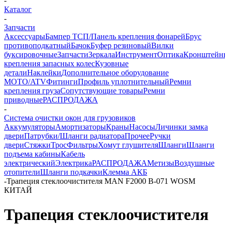
-
Каталог
-
Запчасти
Аксессуары
Бампер ТСП/Панель крепления фонарей
Брус
противоподкатный
Бачок
Буфер резиновый
Вилки
буксировочные
Запчасти
Зеркала
Инструмент
Оптика
Кронштейн
крепления запасных колес
Кузовные
детали
Наклейки
Дополнительное оборудование
MOTO/ATV
Фитинги
Профиль уплотнительный
Ремни
крепления груза
Сопутствующие товары
Ремни
приводные
РАСПРОДАЖА
-
Система очистки окон для грузовиков
Аккумуляторы
Амортизаторы
Краны
Насосы
Личинки замка
двери
Патрубки/Шланги радиатора
Прочее
Ручки
двери
Стяжки
Трос
Фильтры
Хомут глушителя
Шланги
Шланги
подъема кабины
Кабель
электрический
Электрика
РАСПРОДАЖА
Метизы
Воздушные
отопители
Шланги подкачки
Клемма АКБ
-
Трапеция стеклоочистителя MAN F2000 B-071 WOSM
КИТАЙ
Трапеция стеклоочистителя