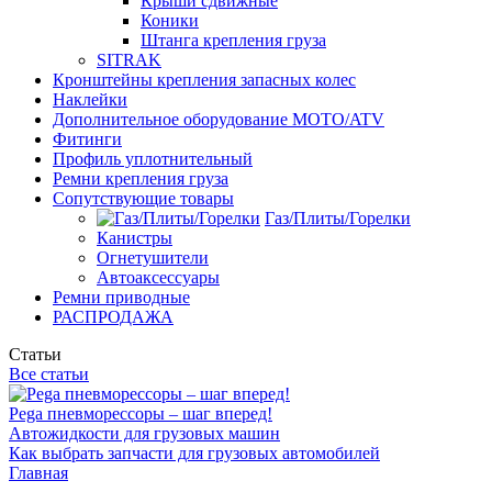
Крыши сдвижные
Коники
Штанга крепления груза
SITRAK
Кронштейны крепления запасных колес
Наклейки
Дополнительное оборудование MOTO/ATV
Фитинги
Профиль уплотнительный
Ремни крепления груза
Сопутствующие товары
Газ/Плиты/Горелки
Канистры
Огнетушители
Автоаксессуары
Ремни приводные
РАСПРОДАЖА
Статьи
Все статьи
Pega пневморессоры – шаг вперед!
Автожидкости для грузовых машин
Как выбрать запчасти для грузовых автомобилей
Главная