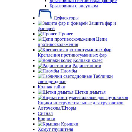
Брызговики световозвращающие
Брызговики с рисунком
Дефлекторы
Защита фар и
фонарей
Прочее
Цепи
противоскольжения
Крепления противотуманных фар
Колпаки колес
Радиостанции
Пломбы
Таблички
светодиодные
Колпак гайки
Щетки д/мытья
Ящики инструментальные для грузовиков
Авточехлы/Шторы
Сигнал
Коврики
Крышки
Хомут глушителя