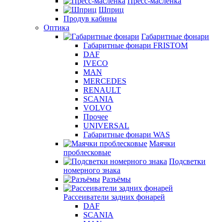
Пресс-масленка
Шприц
Продув кабины
Оптика
Габаритные фонари
Габаритные фонари FRISTOM
DAF
IVECO
MAN
MERCEDES
RENAULT
SCANIA
VOLVO
Прочее
UNIVERSAL
Габаритные фонари WAS
Маячки
проблесковые
Подсветки
номерного знака
Разъёмы
Рассеиватели задних фонарей
DAF
SCANIA