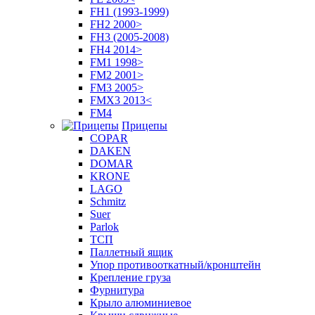
FH1 (1993-1999)
FH2 2000>
FH3 (2005-2008)
FH4 2014>
FM1 1998>
FM2 2001>
FM3 2005>
FMX3 2013<
FM4
Прицепы
COPAR
DAKEN
DOMAR
KRONE
LAGO
Schmitz
Suer
Parlok
ТСП
Паллетный ящик
Упор противооткатный/кронштейн
Крепление груза
Фурнитура
Крыло алюминиевое