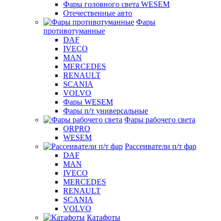
Фары головного света WESEM
Отечественные авто
Фары
противотуманные
DAF
IVECO
MAN
MERCEDES
RENAULT
SCANIA
VOLVO
Фары WESEM
Фары п/т универсальные
Фары рабочего света
ORPRO
WESEM
Рассеиватели п/т фар
DAF
MAN
IVECO
MERCEDES
RENAULT
SCANIA
VOLVO
Катафоты