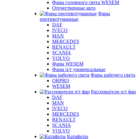
Фары головного света WESEM
Отечественные авто
Фары
противотуманные
DAF
IVECO
MAN
MERCEDES
RENAULT
SCANIA
VOLVO
Фары WESEM
Фары п/т универсальные
Фары рабочего света
ORPRO
WESEM
Рассеиватели п/т фар
DAF
MAN
IVECO
MERCEDES
RENAULT
SCANIA
VOLVO
Катафоты