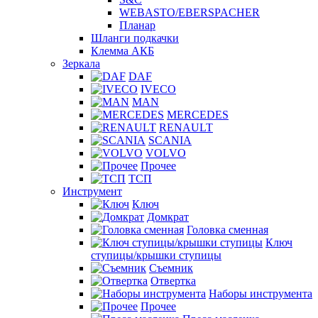
WEBASTO/EBERSPACHER
Планар
Шланги подкачки
Клемма АКБ
Зеркала
DAF
IVECO
MAN
MERCEDES
RENAULT
SCANIA
VOLVO
Прочее
ТСП
Инструмент
Ключ
Домкрат
Головка сменная
Ключ
ступицы/крышки ступицы
Съемник
Отвертка
Наборы инструмента
Прочее