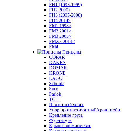
FH1 (1993-1999)
FH2 2000>
FH3 (2005-2008)
FH4 2014>
FM1 1998>
FM2 2001>
FM3 2005>
FMX3 2013<
FM4
Прицепы
COPAR
DAKEN
DOMAR
KRONE
LAGO
Schmitz
Suer
Parlok
ТСП
Паллетный ящик
Упор противооткатный/кронштейн
Крепление груза
Фурнитура
Крыло алюминиевое
Крыши сдвижные