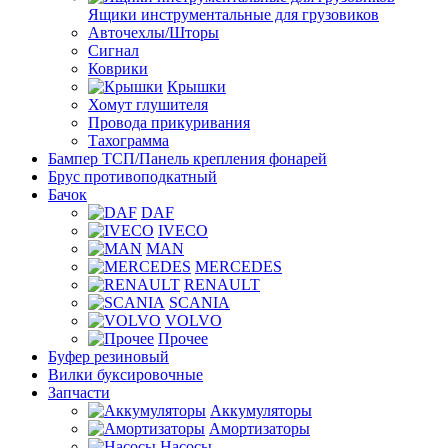
Ящики инструментальные для грузовиков
Авточехлы/Шторы
Сигнал
Коврики
Крышки
Хомут глушителя
Провода прикуривания
Тахограмма
Бампер ТСП/Панель крепления фонарей
Брус противоподкатный
Бачок
DAF
IVECO
MAN
MERCEDES
RENAULT
SCANIA
VOLVO
Прочее
Буфер резиновый
Вилки буксировочные
Запчасти
Аккумуляторы
Амортизаторы
Насосы