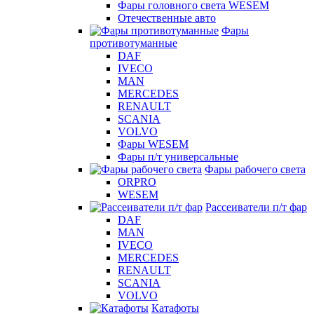
Фары головного света WESEM
Отечественные авто
Фары
противотуманные
DAF
IVECO
MAN
MERCEDES
RENAULT
SCANIA
VOLVO
Фары WESEM
Фары п/т универсальные
Фары рабочего света
ORPRO
WESEM
Рассеиватели п/т фар
DAF
MAN
IVECO
MERCEDES
RENAULT
SCANIA
VOLVO
Катафоты