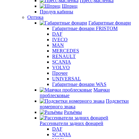
Пресс-масленка
Шприц
Продув кабины
Оптика
Габаритные фонари
Габаритные фонари FRISTOM
DAF
IVECO
MAN
MERCEDES
RENAULT
SCANIA
VOLVO
Прочее
UNIVERSAL
Габаритные фонари WAS
Маячки
проблесковые
Подсветки
номерного знака
Разъёмы
Рассеиватели задних фонарей
DAF
SCANIA