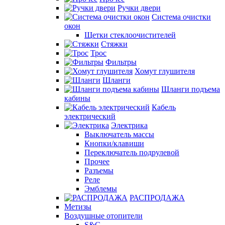
Ручки двери
Система очистки
окон
Щетки стеклоочистителей
Стяжки
Трос
Фильтры
Хомут глушителя
Шланги
Шланги подъема
кабины
Кабель
электрический
Электрика
Выключатель массы
Кнопки/клавиши
Переключатель подрулевой
Прочее
Разъемы
Реле
Эмблемы
РАСПРОДАЖА
Метизы
Воздушные отопители
S&C