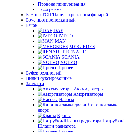
Провода прикуривания
Тахограмма
Бампер ТСП/Панель крепления фонарей
Брус противоподкатный
Бачок
DAF
IVECO
MAN
MERCEDES
RENAULT
SCANIA
VOLVO
Прочее
Буфер резиновый
Вилки буксировочные
Запчасти
Аккумуляторы
Амортизаторы
Насосы
Личинки замка
двери
Краны
Патрубки/
Шланги радиатора
Прочее