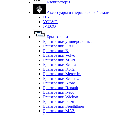
Блокираторы
Аксессуары из нержавеющей стали
DAF
VOLVO
IVECO
Брызговики
Брызговики универсальные
Брызговики DAF
Брызговики K
Брызговики Volvo
Брызговики MAN
Брызговики Scania
Брызговики Kogel
Брызговики Mercedes
Брызговики Schmitz
Брызговики Krone
Брызговики Renault
Брызговики Iveco
Брызговики Wielton
Брызговики Isuzu
Брызговики Freightliner
Брызговики MAZ