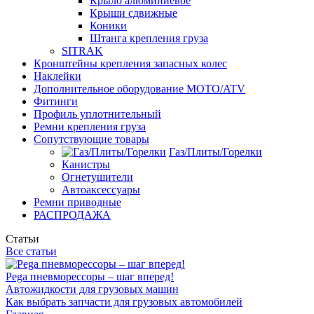
Крыло алюминиевое
Крыши сдвижные
Коники
Штанга крепления груза
SITRAK
Кронштейны крепления запасных колес
Наклейки
Дополнительное оборудование MOTO/ATV
Фитинги
Профиль уплотнительный
Ремни крепления груза
Сопутствующие товары
Газ/Плиты/Горелки
Канистры
Огнетушители
Автоаксессуары
Ремни приводные
РАСПРОДАЖА
Статьи
Все статьи
Pega пневморессоры – шаг вперед!
Автожидкости для грузовых машин
Как выбрать запчасти для грузовых автомобилей