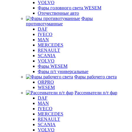
VOLVO
Фары головного света WESEM
Отечественные авто
Фары
противотуманные
DAF
IVECO
MAN
MERCEDES
RENAULT
SCANIA
VOLVO
Фары WESEM
Фары п/т универсальные
Фары рабочего света
ORPRO
WESEM
Рассеиватели п/т фар
DAF
MAN
IVECO
MERCEDES
RENAULT
SCANIA
VOLVO