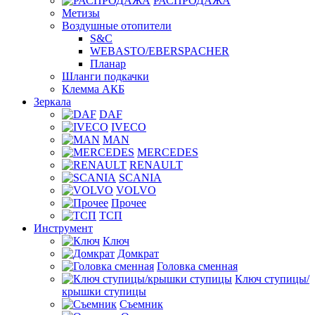
РАСПРОДАЖА
Метизы
Воздушные отопители
S&C
WEBASTO/EBERSPACHER
Планар
Шланги подкачки
Клемма АКБ
Зеркала
DAF
IVECO
MAN
MERCEDES
RENAULT
SCANIA
VOLVO
Прочее
ТСП
Инструмент
Ключ
Домкрат
Головка сменная
Ключ ступицы/
крышки ступицы
Съемник