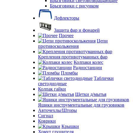
Брызговики световозвращающие
Брызговики с рисунком
Дефлекторы
Защита фар и фонарей
Прочее
Цепи
противоскольжения
Крепления противотуманных фар
Колпаки колес
Радиостанции
Пломбы
Таблички
светодиодные
Колпак гайки
Щетки д/мытья
Ящики инструментальные для грузовиков
Авточехлы/Шторы
Сигнал
Коврики
Крышки
Хомут глушителя