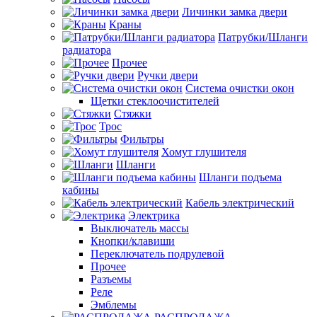
Личинки замка двери
Краны
Патрубки/Шланги
радиатора
Прочее
Ручки двери
Система очистки окон
Щетки стеклоочистителей
Стяжки
Трос
Фильтры
Хомут глушителя
Шланги
Шланги подъема
кабины
Кабель электрический
Электрика
Выключатель массы
Кнопки/клавиши
Переключатель подрулевой
Прочее
Разъемы
Реле
Эмблемы