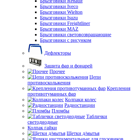
Брызговики Renault
Брызговики Iveco
Брызговики Wielton
Брызговики Isuzu
Брызговики Freightliner
Брызговики MAZ
Брызговики световозвращающие
Брызговики с рисунком
Дефлекторы
Защита фар и фонарей
Прочее
Цепи
противоскольжения
Крепления
противотуманных фар
Колпаки колес
Радиостанции
Пломбы
Таблички
светодиодные
Колпак гайки
Щетки д/мытья