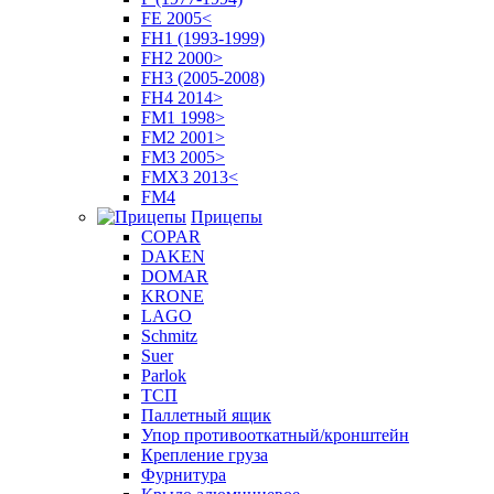
FE 2005<
FH1 (1993-1999)
FH2 2000>
FH3 (2005-2008)
FH4 2014>
FM1 1998>
FM2 2001>
FM3 2005>
FMX3 2013<
FM4
Прицепы
COPAR
DAKEN
DOMAR
KRONE
LAGO
Schmitz
Suer
Parlok
ТСП
Паллетный ящик
Упор противооткатный/кронштейн
Крепление груза
Фурнитура