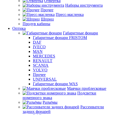
Отвертка
Наборы инструмента
Прочее
Пресс-масленка
Шприц
Продув кабины
Оптика
Габаритные фонари
Габаритные фонари FRISTOM
DAF
IVECO
MAN
MERCEDES
RENAULT
SCANIA
VOLVO
Прочее
UNIVERSAL
Габаритные фонари WAS
Маячки проблесковые
Подсветки
номерного знака
Разъёмы
Рассеиватели
задних фонарей