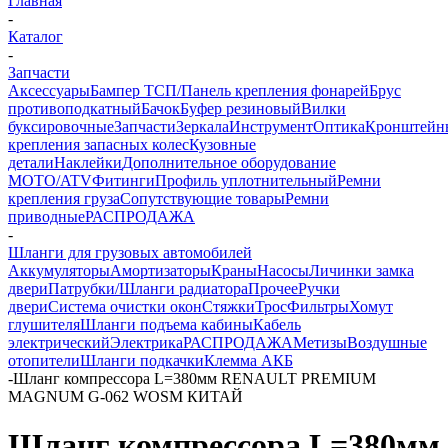
Главная
-
Каталог
-
Запчасти
Аксессуары
Бампер ТСП/Панель крепления фонарей
Брус
противоподкатный
Бачок
Буфер резиновый
Вилки
буксировочные
Запчасти
Зеркала
Инструмент
Оптика
Кронштейн
крепления запасных колес
Кузовные
детали
Наклейки
Дополнительное оборудование
MOTO/ATV
Фитинги
Профиль уплотнительный
Ремни
крепления груза
Сопутствующие товары
Ремни
приводные
РАСПРОДАЖА
-
Шланги для грузовых автомобилей
Аккумуляторы
Амортизаторы
Краны
Насосы
Личинки замка
двери
Патрубки/Шланги радиатора
Прочее
Ручки
двери
Система очистки окон
Стяжки
Трос
Фильтры
Хомут
глушителя
Шланги подъема кабины
Кабель
электрический
Электрика
РАСПРОДАЖА
Метизы
Воздушные
отопители
Шланги подкачки
Клемма АКБ
-
Шланг компрессора L=380мм RENAULT PREMIUM
MAGNUM G-062 WOSM КИТАЙ
Шланг компрессора L=380мм