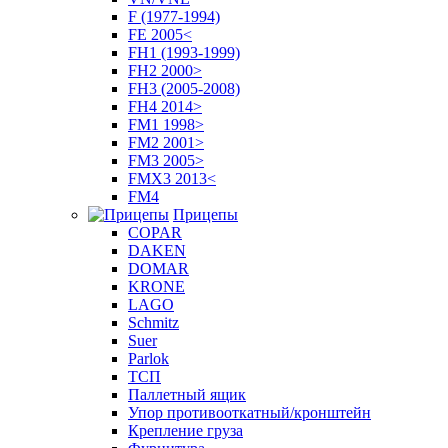
F (1977-1994)
FE 2005<
FH1 (1993-1999)
FH2 2000>
FH3 (2005-2008)
FH4 2014>
FM1 1998>
FM2 2001>
FM3 2005>
FMX3 2013<
FM4
Прицепы
COPAR
DAKEN
DOMAR
KRONE
LAGO
Schmitz
Suer
Parlok
ТСП
Паллетный ящик
Упор противооткатный/кронштейн
Крепление груза