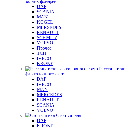
задних фонарей
DAF
SCANIA
MAN
KOGEL
MERSEDES
RENAULT
SCHMITZ
VOLVO
Прочее
ТСП
IVECO
KRONE
Рассеиватели
фар головного света
DAF
IVECO
MAN
MERCEDES
RENAULT
SCANIA
VOLVO
Стоп-сигнал
DAF
KRONE