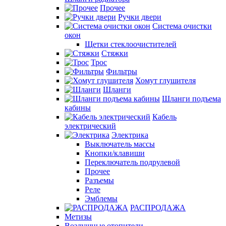
Прочее
Ручки двери
Система очистки
окон
Щетки стеклоочистителей
Стяжки
Трос
Фильтры
Хомут глушителя
Шланги
Шланги подъема
кабины
Кабель
электрический
Электрика
Выключатель массы
Кнопки/клавиши
Переключатель подрулевой
Прочее
Разъемы
Реле
Эмблемы
РАСПРОДАЖА
Метизы
Воздушные отопители