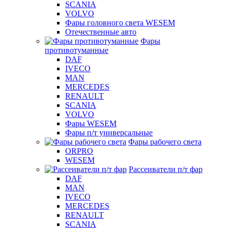
SCANIA
VOLVO
Фары головного света WESEM
Отечественные авто
Фары
противотуманные
DAF
IVECO
MAN
MERCEDES
RENAULT
SCANIA
VOLVO
Фары WESEM
Фары п/т универсальные
Фары рабочего света
ORPRO
WESEM
Рассеиватели п/т фар
DAF
MAN
IVECO
MERCEDES
RENAULT
SCANIA