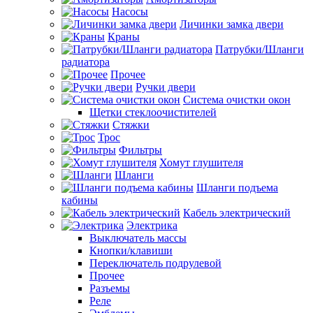
Насосы
Личинки замка двери
Краны
Патрубки/Шланги
радиатора
Прочее
Ручки двери
Система очистки окон
Щетки стеклоочистителей
Стяжки
Трос
Фильтры
Хомут глушителя
Шланги
Шланги подъема
кабины
Кабель электрический
Электрика
Выключатель массы
Кнопки/клавиши
Переключатель подрулевой
Прочее
Разъемы
Реле