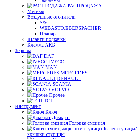
Эмблемы
РАСПРОДАЖА
Метизы
Воздушные отопители
S&C
WEBASTO/EBERSPACHER
Планар
Шланги подкачки
Клемма АКБ
Зеркала
DAF
IVECO
MAN
MERCEDES
RENAULT
SCANIA
VOLVO
Прочее
ТСП
Инструмент
Ключ
Домкрат
Головка сменная
Ключ ступицы/
крышки ступицы