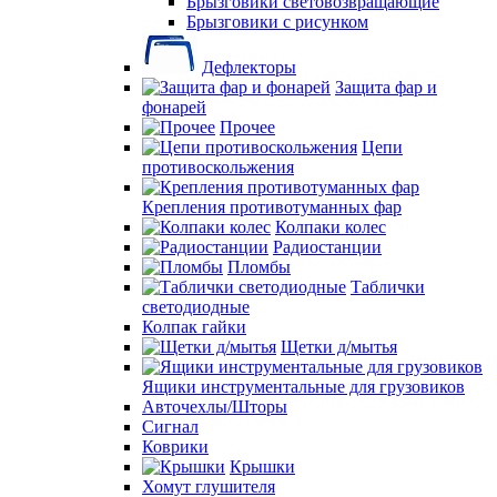
Брызговики световозвращающие
Брызговики с рисунком
Дефлекторы
Защита фар и
фонарей
Прочее
Цепи
противоскольжения
Крепления противотуманных фар
Колпаки колес
Радиостанции
Пломбы
Таблички
светодиодные
Колпак гайки
Щетки д/мытья
Ящики инструментальные для грузовиков
Авточехлы/Шторы
Сигнал
Коврики
Крышки
Хомут глушителя