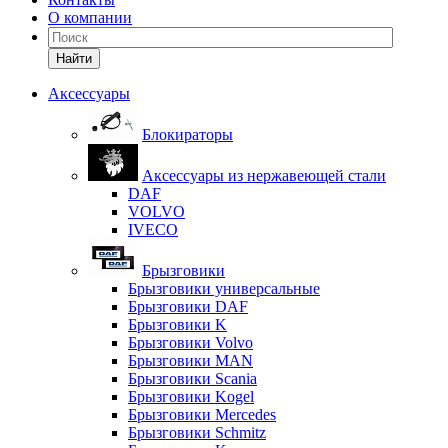
О компании
Найти
Аксессуары
Блокираторы
Аксессуары из нержавеющей стали
DAF
VOLVO
IVECO
Брызговики
Брызговики универсальные
Брызговики DAF
Брызговики K
Брызговики Volvo
Брызговики MAN
Брызговики Scania
Брызговики Kogel
Брызговики Mercedes
Брызговики Schmitz