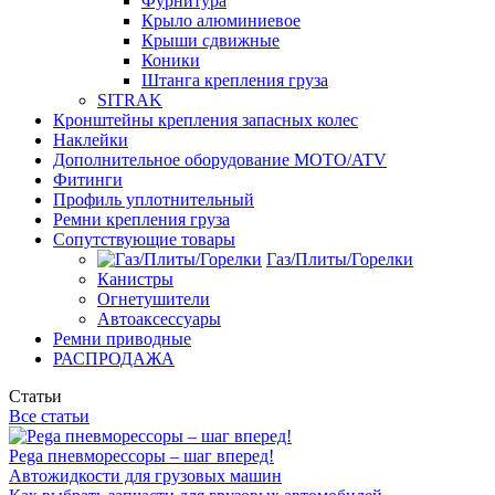
Фурнитура
Крыло алюминиевое
Крыши сдвижные
Коники
Штанга крепления груза
SITRAK
Кронштейны крепления запасных колес
Наклейки
Дополнительное оборудование MOTO/ATV
Фитинги
Профиль уплотнительный
Ремни крепления груза
Сопутствующие товары
Газ/Плиты/Горелки
Канистры
Огнетушители
Автоаксессуары
Ремни приводные
РАСПРОДАЖА
Статьи
Все статьи
Pega пневморессоры – шаг вперед!
Автожидкости для грузовых машин