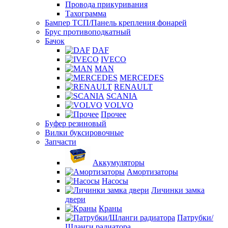
Провода прикуривания
Тахограмма
Бампер ТСП/Панель крепления фонарей
Брус противоподкатный
Бачок
DAF
IVECO
MAN
MERCEDES
RENAULT
SCANIA
VOLVO
Прочее
Буфер резиновый
Вилки буксировочные
Запчасти
Аккумуляторы
Амортизаторы
Насосы
Личинки замка
двери
Краны
Патрубки/
Шланги радиатора