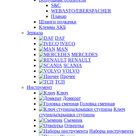
S&C
WEBASTO/EBERSPACHER
Планар
Шланги подкачки
Клемма АКБ
Зеркала
DAF
IVECO
MAN
MERCEDES
RENAULT
SCANIA
VOLVO
Прочее
ТСП
Инструмент
Ключ
Домкрат
Головка сменная
Ключ
ступицы/крышки ступицы
Съемник
Отвертка
Наборы инструмента