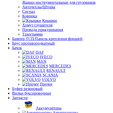
Ящики инструментальные для грузовиков
Авточехлы/Шторы
Сигнал
Коврики
Крышки
Хомут глушителя
Провода прикуривания
Тахограмма
Бампер ТСП/Панель крепления фонарей
Брус противоподкатный
Бачок
DAF
IVECO
MAN
MERCEDES
RENAULT
SCANIA
VOLVO
Прочее
Буфер резиновый
Вилки буксировочные
Запчасти
Аккумуляторы
Амортизаторы