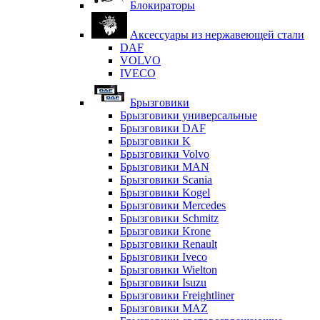
Блокираторы
Аксессуары из нержавеющей стали
DAF
VOLVO
IVECO
Брызговики
Брызговики универсальные
Брызговики DAF
Брызговики K
Брызговики Volvo
Брызговики MAN
Брызговики Scania
Брызговики Kogel
Брызговики Mercedes
Брызговики Schmitz
Брызговики Krone
Брызговики Renault
Брызговики Iveco
Брызговики Wielton
Брызговики Isuzu
Брызговики Freightliner
Брызговики MAZ