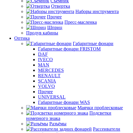
Съемник
Отвертка
Наборы инструмента
Прочее
Пресс-масленка
Шприц
Продув кабины
Оптика
Габаритные фонари
Габаритные фонари FRISTOM
DAF
IVECO
MAN
MERCEDES
RENAULT
SCANIA
VOLVO
Прочее
UNIVERSAL
Габаритные фонари WAS
Маячки проблесковые
Подсветки
номерного знака
Разъёмы
Рассеиватели