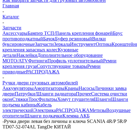
Как выбрать запчасти для грузовых автомобилей
Главная
-
Каталог
-
Запчасти
Аксессуары
Бампер ТСП/Панель крепления фонарей
Брус
противоподкатный
Бачок
Буфер резиновый
Вилки
буксировочные
Запчасти
Зеркала
Инструмент
Оптика
Кронштейн
крепления запасных колес
Кузовные
детали
Наклейки
Дополнительное оборудование
MOTO/ATV
Фитинги
Профиль уплотнительный
Ремни
крепления груза
Сопутствующие товары
Ремни
приводные
РАСПРОДАЖА
-
Ручки двери грузовых автомобилей
Аккумуляторы
Амортизаторы
Краны
Насосы
Личинки замка
двери
Патрубки/Шланги радиатора
Прочее
Система очистки
окон
Стяжки
Трос
Фильтры
Хомут глушителя
Шланги
Шланги
подъема кабины
Кабель
электрический
Электрика
РАСПРОДАЖА
Метизы
Воздушные
отопители
Шланги подкачки
Клемма АКБ
-
Ручка двери левая без личины и ключа SCANIA 4R/P 5R/P
TD07-52-074AL TangDe КИТАЙ