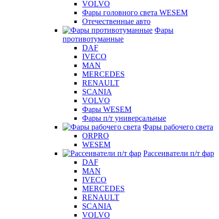
VOLVO
Фары головного света WESEM
Отечественные авто
Фары
противотуманные
DAF
IVECO
MAN
MERCEDES
RENAULT
SCANIA
VOLVO
Фары WESEM
Фары п/т универсальные
Фары рабочего света
ORPRO
WESEM
Рассеиватели п/т фар
DAF
MAN
IVECO
MERCEDES
RENAULT
SCANIA
VOLVO