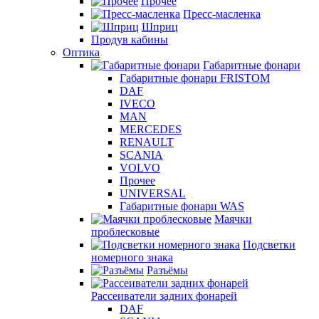
Прочее
Пресс-масленка
Шприц
Продув кабины
Оптика
Габаритные фонари
Габаритные фонари FRISTOM
DAF
IVECO
MAN
MERCEDES
RENAULT
SCANIA
VOLVO
Прочее
UNIVERSAL
Габаритные фонари WAS
Маячки
проблесковые
Подсветки
номерного знака
Разъёмы
Рассеиватели задних фонарей
DAF