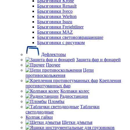
Брызговики Krone
Брызговики Renault
Брызговики Iveco
Брызговики Wielton
Брызговики Isuzu
Брызговики Freightliner
Брызговики MAZ
Брызговики световозвращающие
Брызговики с рисунком
Дефлекторы
Защита фар и фонарей
Прочее
Цепи
противоскольжения
Крепления
противотуманных фар
Колпаки колес
Радиостанции
Пломбы
Таблички
светодиодные
Колпак гайки
Щетки д/мытья