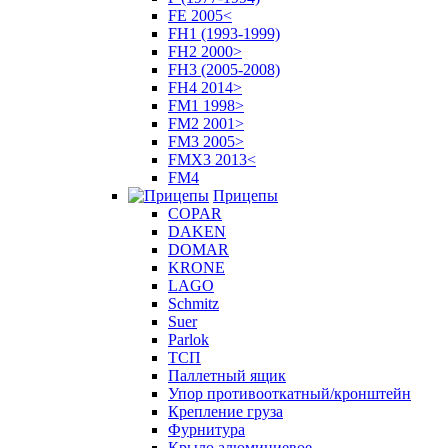
FE 2005<
FH1 (1993-1999)
FH2 2000>
FH3 (2005-2008)
FH4 2014>
FM1 1998>
FM2 2001>
FM3 2005>
FMX3 2013<
FM4
Прицепы
COPAR
DAKEN
DOMAR
KRONE
LAGO
Schmitz
Suer
Parlok
ТСП
Паллетный ящик
Упор противооткатный/кронштейн
Крепление груза
Фурнитура
Крыло алюминиевое