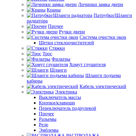
Личинки замка двери
Краны
Патрубки/Шланги
радиатора
Прочее
Ручки двери
Система очистки окон
Щетки стеклоочистителей
Стяжки
Трос
Фильтры
Хомут глушителя
Шланги
Шланги подъема
кабины
Кабель электрический
Электрика
Выключатель массы
Кнопки/клавиши
Переключатель подрулевой
Прочее
Разъемы
Реле
Эмблемы
РАСПРОДАЖА