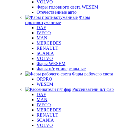
VOLVO
Фары головного света WESEM
Отечественные авто
Фары
противотуманные
DAF
IVECO
MAN
MERCEDES
RENAULT
SCANIA
VOLVO
Фары WESEM
Фары п/т универсальные
Фары рабочего света
ORPRO
WESEM
Рассеиватели п/т фар
DAF
MAN
IVECO
MERCEDES
RENAULT
SCANIA
VOLVO