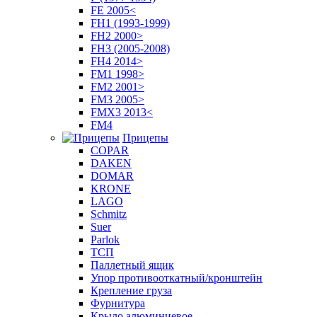
FE 2005<
FH1 (1993-1999)
FH2 2000>
FH3 (2005-2008)
FH4 2014>
FM1 1998>
FM2 2001>
FM3 2005>
FMX3 2013<
FM4
Прицепы
COPAR
DAKEN
DOMAR
KRONE
LAGO
Schmitz
Suer
Parlok
ТСП
Паллетный ящик
Упор противооткатный/кронштейн
Крепление груза
Фурнитура
Крыло алюминиевое