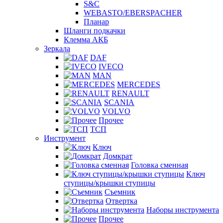
S&C
WEBASTO/EBERSPACHER
Планар
Шланги подкачки
Клемма АКБ
Зеркала
DAF
IVECO
MAN
MERCEDES
RENAULT
SCANIA
VOLVO
Прочее
ТСП
Инструмент
Ключ
Домкрат
Головка сменная
Ключ
ступицы/крышки ступицы
Съемник
Отвертка
Наборы инструмента
Прочее