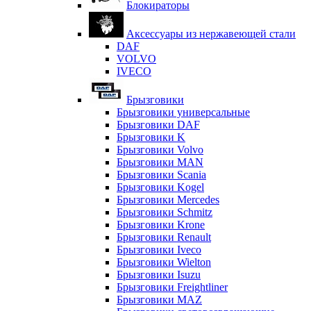
Блокираторы
Аксессуары из нержавеющей стали
DAF
VOLVO
IVECO
Брызговики
Брызговики универсальные
Брызговики DAF
Брызговики K
Брызговики Volvo
Брызговики MAN
Брызговики Scania
Брызговики Kogel
Брызговики Mercedes
Брызговики Schmitz
Брызговики Krone
Брызговики Renault
Брызговики Iveco
Брызговики Wielton
Брызговики Isuzu
Брызговики Freightliner
Брызговики MAZ