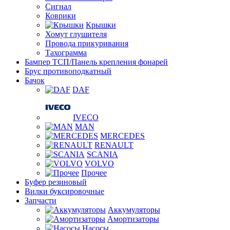
Сигнал
Коврики
Крышки
Хомут глушителя
Провода прикуривания
Тахограмма
Бампер ТСП/Панель крепления фонарей
Брус противоподкатный
Бачок
DAF
IVECO
MAN
MERCEDES
RENAULT
SCANIA
VOLVO
Прочее
Буфер резиновый
Вилки буксировочные
Запчасти
Аккумуляторы
Амортизаторы
Насосы