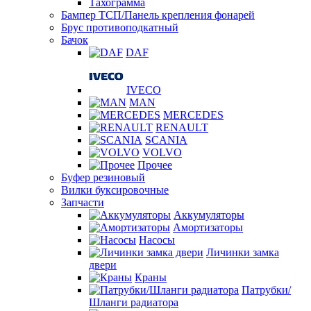
Тахограмма
Бампер ТСП/Панель крепления фонарей
Брус противоподкатный
Бачок
DAF
IVECO
MAN
MERCEDES
RENAULT
SCANIA
VOLVO
Прочее
Буфер резиновый
Вилки буксировочные
Запчасти
Аккумуляторы
Амортизаторы
Насосы
Личинки замка
двери
Краны
Патрубки/
Шланги радиатора