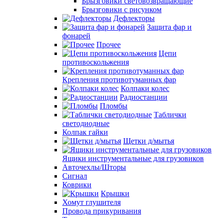
Брызговики световозвращающие
Брызговики с рисунком
Дефлекторы
Защита фар и
фонарей
Прочее
Цепи
противоскольжения
Крепления противотуманных фар
Колпаки колес
Радиостанции
Пломбы
Таблички
светодиодные
Колпак гайки
Щетки д/мытья
Ящики инструментальные для грузовиков
Авточехлы/Шторы
Сигнал
Коврики
Крышки
Хомут глушителя
Провода прикуривания