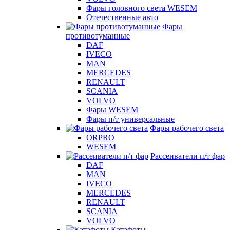
Фары головного света WESEM
Отечественные авто
Фары
противотуманные
DAF
IVECO
MAN
MERCEDES
RENAULT
SCANIA
VOLVO
Фары WESEM
Фары п/т универсальные
Фары рабочего света
ORPRO
WESEM
Рассеиватели п/т фар
DAF
MAN
IVECO
MERCEDES
RENAULT
SCANIA
VOLVO
Катафоты