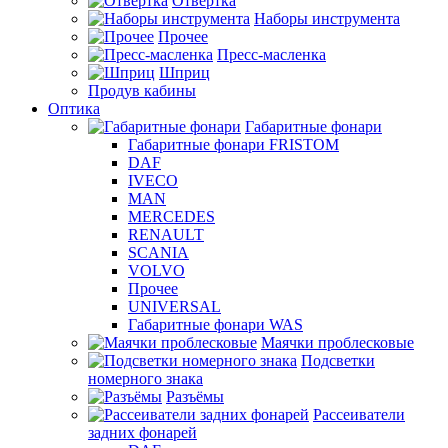
Отвертка
Наборы инструмента
Прочее
Пресс-масленка
Шприц
Продув кабины
Оптика
Габаритные фонари
Габаритные фонари FRISTOM
DAF
IVECO
MAN
MERCEDES
RENAULT
SCANIA
VOLVO
Прочее
UNIVERSAL
Габаритные фонари WAS
Маячки проблесковые
Подсветки
номерного знака
Разъёмы
Рассеиватели
задних фонарей