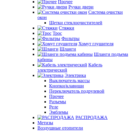
Прочее
Ручки двери
Система очистки
окон
Щетки стеклоочистителей
Стяжки
Трос
Фильтры
Хомут глушителя
Шланги
Шланги подъема
кабины
Кабель
электрический
Электрика
Выключатель массы
Кнопки/клавиши
Переключатель подрулевой
Прочее
Разъемы
Реле
Эмблемы
РАСПРОДАЖА
Метизы
Воздушные отопители