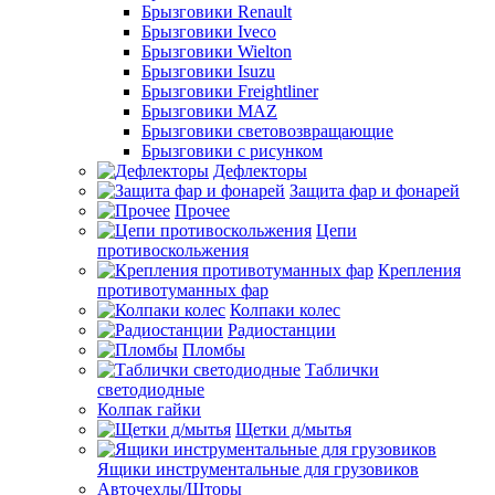
Брызговики Renault
Брызговики Iveco
Брызговики Wielton
Брызговики Isuzu
Брызговики Freightliner
Брызговики MAZ
Брызговики световозвращающие
Брызговики с рисунком
Дефлекторы
Защита фар и фонарей
Прочее
Цепи
противоскольжения
Крепления
противотуманных фар
Колпаки колес
Радиостанции
Пломбы
Таблички
светодиодные
Колпак гайки
Щетки д/мытья
Ящики инструментальные для грузовиков
Авточехлы/Шторы