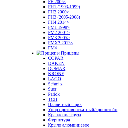
FE 2005<
FH1 (1993-1999)
FH2 2000>
FH3 (2005-2008)
FH4 2014>
FM1 1998>
FM2 2001>
FM3 2005>
FMX3 2013<
FM4
Прицепы
COPAR
DAKEN
DOMAR
KRONE
LAGO
Schmitz
Suer
Parlok
ТСП
Паллетный ящик
Упор противооткатный/кронштейн
Крепление груза
Фурнитура
Крыло алюминиевое