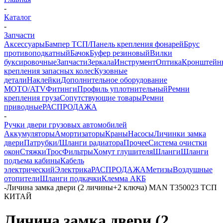
-
Каталог
-
Запчасти
Аксессуары
Бампер ТСП/Панель крепления фонарей
Брус
противоподкатный
Бачок
Буфер резиновый
Вилки
буксировочные
Запчасти
Зеркала
Инструмент
Оптика
Кронштейн
крепления запасных колес
Кузовные
детали
Наклейки
Дополнительное оборудование
MOTO/ATV
Фитинги
Профиль уплотнительный
Ремни
крепления груза
Сопутствующие товары
Ремни
приводные
РАСПРОДАЖА
-
Ручки двери грузовых автомобилей
Аккумуляторы
Амортизаторы
Краны
Насосы
Личинки замка
двери
Патрубки/Шланги радиатора
Прочее
Система очистки
окон
Стяжки
Трос
Фильтры
Хомут глушителя
Шланги
Шланги
подъема кабины
Кабель
электрический
Электрика
РАСПРОДАЖА
Метизы
Воздушные
отопители
Шланги подкачки
Клемма АКБ
-
Личина замка двери (2 личины+2 ключа) MAN T350023 ТСП
КИТАЙ
Личина замка двери (2