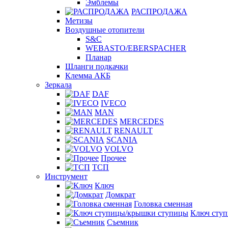
Эмблемы
РАСПРОДАЖА
Метизы
Воздушные отопители
S&C
WEBASTO/EBERSPACHER
Планар
Шланги подкачки
Клемма АКБ
Зеркала
DAF
IVECO
MAN
MERCEDES
RENAULT
SCANIA
VOLVO
Прочее
ТСП
Инструмент
Ключ
Домкрат
Головка сменная
Ключ сту
Съемник