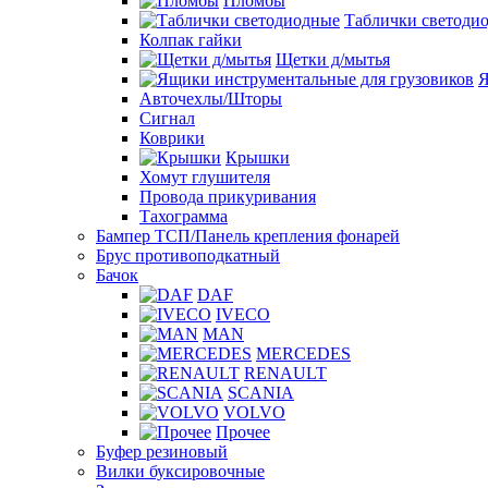
Пломбы
Таблички светоди
Колпак гайки
Щетки д/мытья
Я
Авточехлы/Шторы
Сигнал
Коврики
Крышки
Хомут глушителя
Провода прикуривания
Тахограмма
Бампер ТСП/Панель крепления фонарей
Брус противоподкатный
Бачок
DAF
IVECO
MAN
MERCEDES
RENAULT
SCANIA
VOLVO
Прочее
Буфер резиновый
Вилки буксировочные