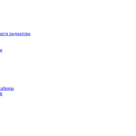
нги радиатора
он
кабины
ий