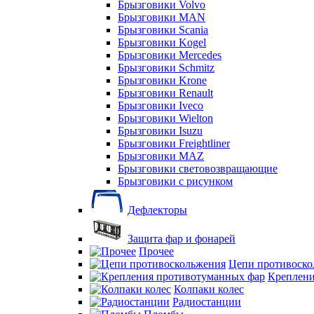
Брызговики Volvo
Брызговики MAN
Брызговики Scania
Брызговики Kogel
Брызговики Mercedes
Брызговики Schmitz
Брызговики Krone
Брызговики Renault
Брызговики Iveco
Брызговики Wielton
Брызговики Isuzu
Брызговики Freightliner
Брызговики MAZ
Брызговики световозвращающие
Брызговики с рисунком
Дефлекторы
Защита фар и фонарей
Прочее
Цепи противоско
Креплени
Колпаки колес
Радиостанции