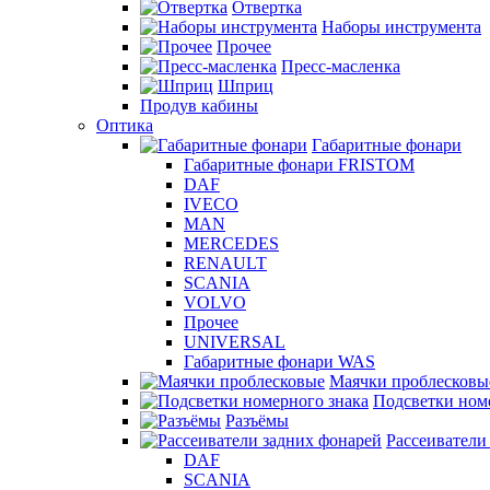
Отвертка
Наборы инструмента
Прочее
Пресс-масленка
Шприц
Продув кабины
Оптика
Габаритные фонари
Габаритные фонари FRISTOM
DAF
IVECO
MAN
MERCEDES
RENAULT
SCANIA
VOLVO
Прочее
UNIVERSAL
Габаритные фонари WAS
Маячки проблесковы
Подсветки ном
Разъёмы
Рассеиватели
DAF
SCANIA