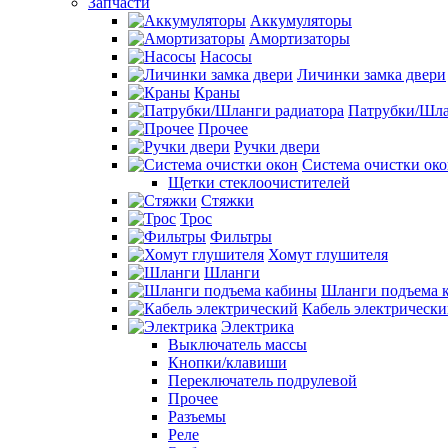
Запчасти
Аккумуляторы
Амортизаторы
Насосы
Личинки замка двери
Краны
Патрубки/Шла
Прочее
Ручки двери
Система очистки ок
Щетки стеклоочистителей
Стяжки
Трос
Фильтры
Хомут глушителя
Шланги
Шланги подъема 
Кабель электрическ
Электрика
Выключатель массы
Кнопки/клавиши
Переключатель подрулевой
Прочее
Разъемы
Реле