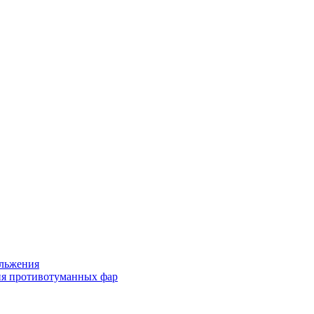
льжения
я противотуманных фар