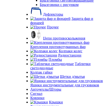
Брызговики световозвращающие
Брызговики с рисунком
Дефлекторы
Защита фар и
фонарей
Прочее
Цепи противоскольжения
Крепления противотуманных фар
Колпаки колес
Радиостанции
Пломбы
Таблички
светодиодные
Колпак гайки
Щетки д/мытья
Ящики инструментальные для грузовиков
Авточехлы/Шторы
Сигнал
Коврики
Крышки