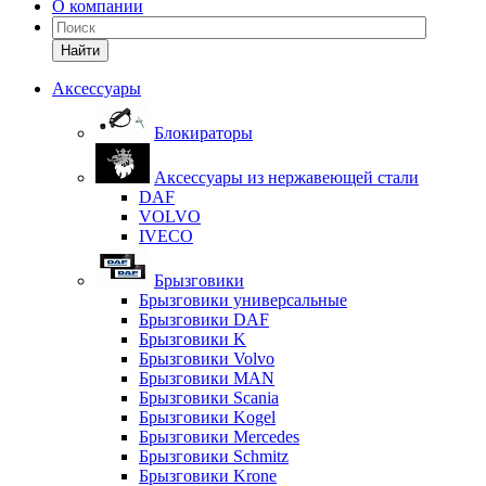
О компании
Найти
Аксессуары
Блокираторы
Аксессуары из нержавеющей стали
DAF
VOLVO
IVECO
Брызговики
Брызговики универсальные
Брызговики DAF
Брызговики K
Брызговики Volvo
Брызговики MAN
Брызговики Scania
Брызговики Kogel
Брызговики Mercedes
Брызговики Schmitz
Брызговики Krone