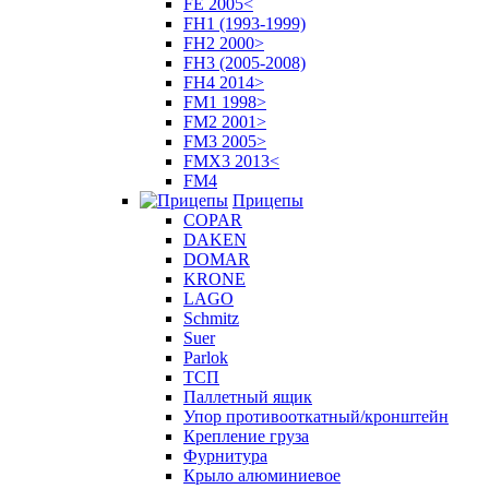
FE 2005<
FH1 (1993-1999)
FH2 2000>
FH3 (2005-2008)
FH4 2014>
FM1 1998>
FM2 2001>
FM3 2005>
FMX3 2013<
FM4
Прицепы
COPAR
DAKEN
DOMAR
KRONE
LAGO
Schmitz
Suer
Parlok
ТСП
Паллетный ящик
Упор противооткатный/кронштейн
Крепление груза
Фурнитура
Крыло алюминиевое