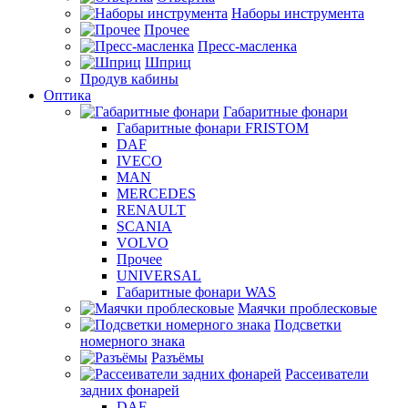
Наборы инструмента
Прочее
Пресс-масленка
Шприц
Продув кабины
Оптика
Габаритные фонари
Габаритные фонари FRISTOM
DAF
IVECO
MAN
MERCEDES
RENAULT
SCANIA
VOLVO
Прочее
UNIVERSAL
Габаритные фонари WAS
Маячки проблесковые
Подсветки
номерного знака
Разъёмы
Рассеиватели
задних фонарей
DAF