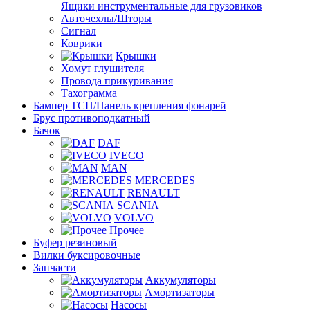
Ящики инструментальные для грузовиков
Авточехлы/Шторы
Сигнал
Коврики
Крышки
Хомут глушителя
Провода прикуривания
Тахограмма
Бампер ТСП/Панель крепления фонарей
Брус противоподкатный
Бачок
DAF
IVECO
MAN
MERCEDES
RENAULT
SCANIA
VOLVO
Прочее
Буфер резиновый
Вилки буксировочные
Запчасти
Аккумуляторы
Амортизаторы
Насосы