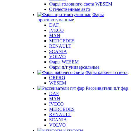
Фары головного света WESEM
Отечественные авто
Фары
противотуманные
DAF
IVECO
MAN
MERCEDES
RENAULT
SCANIA
VOLVO
Фары WESEM
Фары п/т универсальные
Фары рабочего света
ORPRO
WESEM
Рассеиватели п/т фар
DAF
MAN
IVECO
MERCEDES
RENAULT
SCANIA
VOLVO
Катафоты