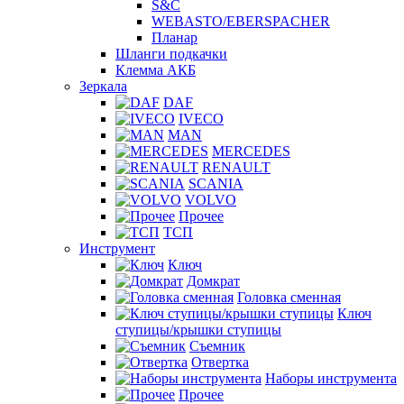
S&C
WEBASTO/EBERSPACHER
Планар
Шланги подкачки
Клемма АКБ
Зеркала
DAF
IVECO
MAN
MERCEDES
RENAULT
SCANIA
VOLVO
Прочее
ТСП
Инструмент
Ключ
Домкрат
Головка сменная
Ключ
ступицы/крышки ступицы
Съемник
Отвертка
Наборы инструмента
Прочее