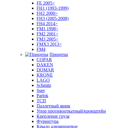
FE 2005<
FH1 (1993-1999)
FH2 2000>
FH3 (2005-2008)
FH4 2014>
FM1 1998>
FM2 2001>
FM3 2005>
FMX3 2013<
FM4
Прицепы
COPAR
DAKEN
DOMAR
KRONE
LAGO
Schmitz
Suer
Parlok
ТСП
Паллетный ящик
Упор противооткатный/кронштейн
Крепление груза
Фурнитура
Крыло алюминиевое