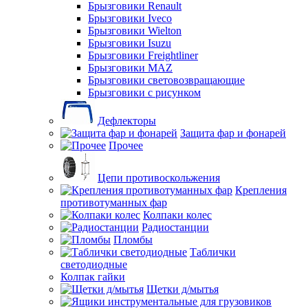
Брызговики Renault
Брызговики Iveco
Брызговики Wielton
Брызговики Isuzu
Брызговики Freightliner
Брызговики MAZ
Брызговики световозвращающие
Брызговики с рисунком
Дефлекторы
Защита фар и фонарей
Прочее
Цепи противоскольжения
Крепления
противотуманных фар
Колпаки колес
Радиостанции
Пломбы
Таблички
светодиодные
Колпак гайки
Щетки д/мытья