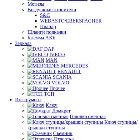
Метизы
Воздушные отопители
S&C
WEBASTO/EBERSPACHER
Планар
Шланги подкачки
Клемма АКБ
Зеркала
DAF
IVECO
MAN
MERCEDES
RENAULT
SCANIA
VOLVO
Прочее
ТСП
Инструмент
Ключ
Домкрат
Головка сменная
Ключ ступицы/
крышки ступицы
Съемник
Отвертка