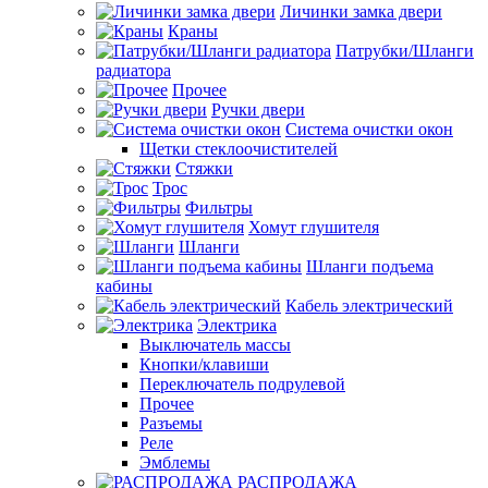
Личинки замка двери
Краны
Патрубки/Шланги
радиатора
Прочее
Ручки двери
Система очистки окон
Щетки стеклоочистителей
Стяжки
Трос
Фильтры
Хомут глушителя
Шланги
Шланги подъема
кабины
Кабель электрический
Электрика
Выключатель массы
Кнопки/клавиши
Переключатель подрулевой
Прочее
Разъемы
Реле
Эмблемы
РАСПРОДАЖА