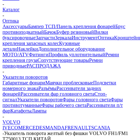
-
Каталог
-
Оптика
Аксессуары
Бампер ТСП/Панель крепления фонарей
Брус
противоподкатный
Бачок
Буфер резиновый
Вилки
буксировочные
Запчасти
Зеркала
Инструмент
Оптика
Кронштейн
крепления запасных колес
Кузовные
детали
Наклейки
Дополнительное оборудование
MOTO/ATV
Фитинги
Профиль уплотнительный
Ремни
крепления груза
Сопутствующие товары
Ремни
приводные
РАСПРОДАЖА
-
Указатели поворотов
Габаритные фонари
Маячки проблесковые
Подсветки
номерного знака
Разъёмы
Рассеиватели задних
фонарей
Рассеиватели фар головного света
Стоп-
сигнал
Указатели поворотов
Фары головного света
Фары
противотуманные
Фары рабочего света
Рассеиватели п/т
фар
Катафоты
Лампы
-
VOLVO
IVECO
MERCEDES
MAN
DAF
RENAULT
SCANIA
-
Указатель поворота желтый без фишки VOLVO FH1/FM1
T750013 ТСП КИТАЙ