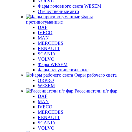
VOLVO
Фары головного света WESEM
Отечественные авто
Фары
противотуманные
DAF
IVECO
MAN
MERCEDES
RENAULT
SCANIA
VOLVO
Фары WESEM
Фары п/т универсальные
Фары рабочего света
ORPRO
WESEM
Рассеиватели п/т фар
DAF
MAN
IVECO
MERCEDES
RENAULT
SCANIA
VOLVO