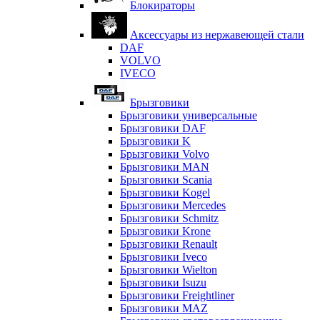
Блокираторы
Аксессуары из нержавеющей стали
DAF
VOLVO
IVECO
Брызговики
Брызговики универсальные
Брызговики DAF
Брызговики K
Брызговики Volvo
Брызговики MAN
Брызговики Scania
Брызговики Kogel
Брызговики Mercedes
Брызговики Schmitz
Брызговики Krone
Брызговики Renault
Брызговики Iveco
Брызговики Wielton
Брызговики Isuzu
Брызговики Freightliner
Брызговики MAZ