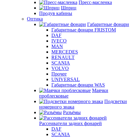
Пресс-масленка
Шприц
Продув кабины
Оптика
Габаритные фонари
Габаритные фонари FRISTOM
DAF
IVECO
MAN
MERCEDES
RENAULT
SCANIA
VOLVO
Прочее
UNIVERSAL
Габаритные фонари WAS
Маячки
проблесковые
Подсветки
номерного знака
Разъёмы
Рассеиватели задних фонарей
DAF
SCANIA