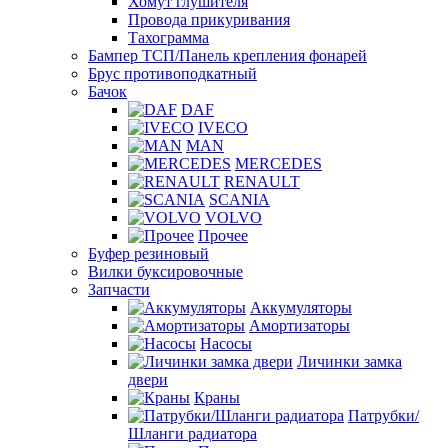
Хомут глушителя
Провода прикуривания
Тахограмма
Бампер ТСП/Панель крепления фонарей
Брус противоподкатный
Бачок
DAF
IVECO
MAN
MERCEDES
RENAULT
SCANIA
VOLVO
Прочее
Буфер резиновый
Вилки буксировочные
Запчасти
Аккумуляторы
Амортизаторы
Насосы
Личинки замка
двери
Краны
Патрубки/
Шланги радиатора