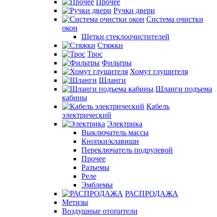
Прочее
Ручки двери
Система очистки
окон
Щетки стеклоочистителей
Стяжки
Трос
Фильтры
Хомут глушителя
Шланги
Шланги подъема
кабины
Кабель
электрический
Электрика
Выключатель массы
Кнопки/клавиши
Переключатель подрулевой
Прочее
Разъемы
Реле
Эмблемы
РАСПРОДАЖА
Метизы
Воздушные отопители