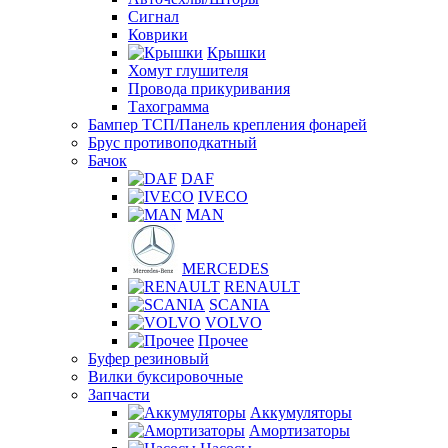
Сигнал
Коврики
Крышки
Хомут глушителя
Провода прикуривания
Тахограмма
Бампер ТСП/Панель крепления фонарей
Брус противоподкатный
Бачок
DAF
IVECO
MAN
MERCEDES
RENAULT
SCANIA
VOLVO
Прочее
Буфер резиновый
Вилки буксировочные
Запчасти
Аккумуляторы
Амортизаторы