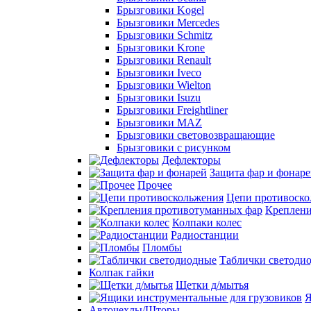
Брызговики Kogel
Брызговики Mercedes
Брызговики Schmitz
Брызговики Krone
Брызговики Renault
Брызговики Iveco
Брызговики Wielton
Брызговики Isuzu
Брызговики Freightliner
Брызговики MAZ
Брызговики световозвращающие
Брызговики с рисунком
Дефлекторы
Защита фар и фонар
Прочее
Цепи противоско
Креплени
Колпаки колес
Радиостанции
Пломбы
Таблички светоди
Колпак гайки
Щетки д/мытья
Я
Авточехлы/Шторы