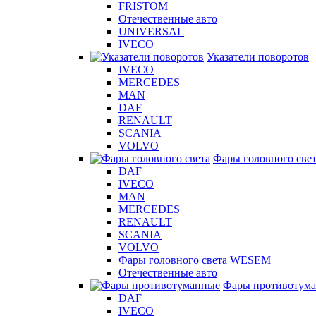
FRISTOM
Отечественные авто
UNIVERSAL
IVECO
Указатели поворотов
IVECO
MERCEDES
MAN
DAF
RENAULT
SCANIA
VOLVO
Фары головного све
DAF
IVECO
MAN
MERCEDES
RENAULT
SCANIA
VOLVO
Фары головного света WESEM
Отечественные авто
Фары противотум
DAF
IVECO