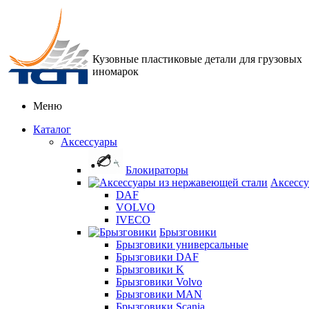
Кузовные пластиковые детали для грузовых
иномарок
Меню
Каталог
Аксессуары
Блокираторы
Аксессу
DAF
VOLVO
IVECO
Брызговики
Брызговики универсальные
Брызговики DAF
Брызговики K
Брызговики Volvo
Брызговики MAN
Брызговики Scania