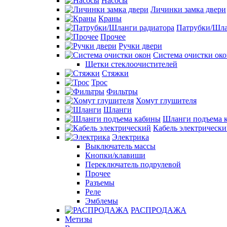
Насосы
Личинки замка двери
Краны
Патрубки/Шла
Прочее
Ручки двери
Система очистки ок
Щетки стеклоочистителей
Стяжки
Трос
Фильтры
Хомут глушителя
Шланги
Шланги подъема 
Кабель электрическ
Электрика
Выключатель массы
Кнопки/клавиши
Переключатель подрулевой
Прочее
Разъемы
Реле
Эмблемы
РАСПРОДАЖА
Метизы