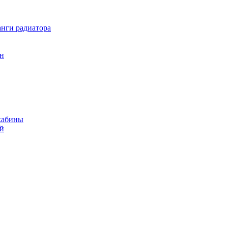
нги радиатора
он
кабины
ий