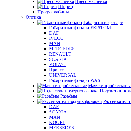
Пресс-масленка
Шприц
Продув кабины
Оптика
Габаритные фонари
Габаритные фонари FRISTOM
DAF
IVECO
MAN
MERCEDES
RENAULT
SCANIA
VOLVO
Прочее
UNIVERSAL
Габаритные фонари WAS
Маячки проблесковы
Подсветки ном
Разъёмы
Рассеиватели
DAF
SCANIA
MAN
KOGEL
MERSEDES