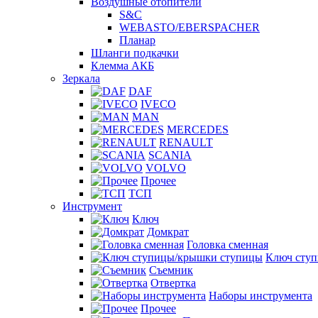
Воздушные отопители
S&C
WEBASTO/EBERSPACHER
Планар
Шланги подкачки
Клемма АКБ
Зеркала
DAF
IVECO
MAN
MERCEDES
RENAULT
SCANIA
VOLVO
Прочее
ТСП
Инструмент
Ключ
Домкрат
Головка сменная
Ключ сту
Съемник
Отвертка
Наборы инструмента
Прочее