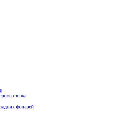
е
ерного знака
 задних фонарей