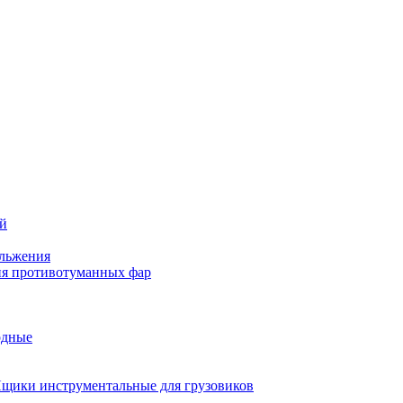
ей
льжения
я противотуманных фар
одные
щики инструментальные для грузовиков