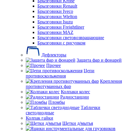
Брызговики Krone
Брызговики Renault
Брызговики Iveco
Брызговики Wielton
Брызговики Isuzu
Брызговики Freightliner
Брызговики MAZ
Брызговики световозвращающие
Брызговики с рисунком
Дефлекторы
Защита фар и фонарей
Прочее
Цепи
противоскольжения
Крепления
противотуманных фар
Колпаки колес
Радиостанции
Пломбы
Таблички
светодиодные
Колпак гайки
Щетки д/мытья