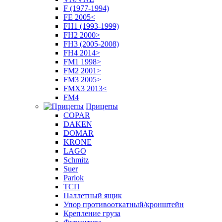
F (1977-1994)
FE 2005<
FH1 (1993-1999)
FH2 2000>
FH3 (2005-2008)
FH4 2014>
FM1 1998>
FM2 2001>
FM3 2005>
FMX3 2013<
FM4
Прицепы
COPAR
DAKEN
DOMAR
KRONE
LAGO
Schmitz
Suer
Parlok
ТСП
Паллетный ящик
Упор противооткатный/кронштейн
Крепление груза