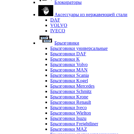
Блокираторы
Аксессуары из нержавеющей стали
DAF
VOLVO
IVECO
Брызговики
Брызговики универсальные
Брызговики DAF
Брызговики K
Брызговики Volvo
Брызговики MAN
Брызговики Scania
Брызговики Kogel
Брызговики Mercedes
Брызговики Schmitz
Брызговики Krone
Брызговики Renault
Брызговики Iveco
Брызговики Wielton
Брызговики Isuzu
Брызговики Freightliner
Брызговики MAZ