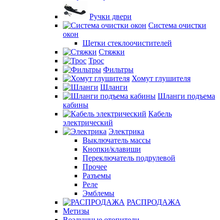
Ручки двери
Система очистки
окон
Щетки стеклоочистителей
Стяжки
Трос
Фильтры
Хомут глушителя
Шланги
Шланги подъема
кабины
Кабель
электрический
Электрика
Выключатель массы
Кнопки/клавиши
Переключатель подрулевой
Прочее
Разъемы
Реле
Эмблемы
РАСПРОДАЖА
Метизы
Воздушные отопители