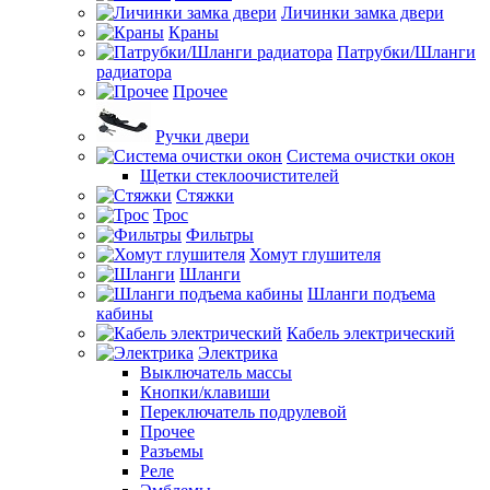
Личинки замка двери
Краны
Патрубки/Шланги
радиатора
Прочее
Ручки двери
Система очистки окон
Щетки стеклоочистителей
Стяжки
Трос
Фильтры
Хомут глушителя
Шланги
Шланги подъема
кабины
Кабель электрический
Электрика
Выключатель массы
Кнопки/клавиши
Переключатель подрулевой
Прочее
Разъемы
Реле