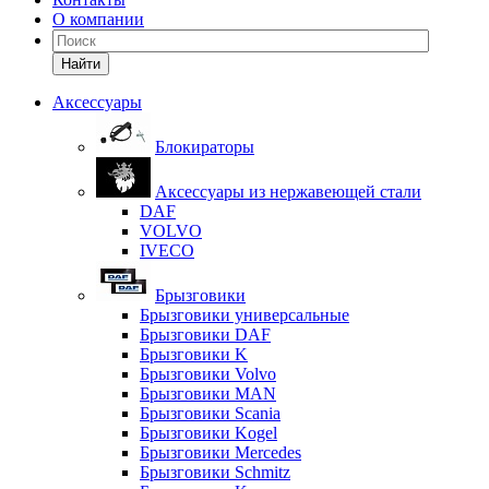
О компании
Найти
Аксессуары
Блокираторы
Аксессуары из нержавеющей стали
DAF
VOLVO
IVECO
Брызговики
Брызговики универсальные
Брызговики DAF
Брызговики K
Брызговики Volvo
Брызговики MAN
Брызговики Scania
Брызговики Kogel
Брызговики Mercedes
Брызговики Schmitz