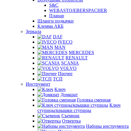
S&C
WEBASTO/EBERSPACHER
Планар
Шланги подкачки
Клемма АКБ
Зеркала
DAF
IVECO
MAN
MERCEDES
RENAULT
SCANIA
VOLVO
Прочее
ТСП
Инструмент
Ключ
Домкрат
Головка сменная
Ключ
ступицы/крышки ступицы
Съемник
Отвертка
Наборы инструмента