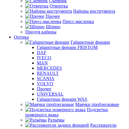
Съемник
Отвертка
Наборы инструмента
Прочее
Пресс-масленка
Шприц
Продув кабины
Оптика
Габаритные фонари
Габаритные фонари FRISTOM
DAF
IVECO
MAN
MERCEDES
RENAULT
SCANIA
VOLVO
Прочее
UNIVERSAL
Габаритные фонари WAS
Маячки проблесковые
Подсветки
номерного знака
Разъёмы
Рассеиватели