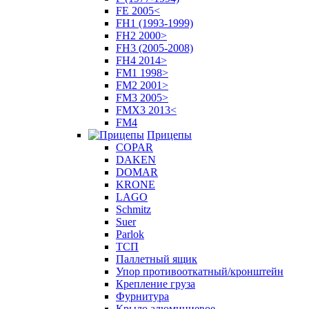
FE 2005<
FH1 (1993-1999)
FH2 2000>
FH3 (2005-2008)
FH4 2014>
FM1 1998>
FM2 2001>
FM3 2005>
FMX3 2013<
FM4
Прицепы
COPAR
DAKEN
DOMAR
KRONE
LAGO
Schmitz
Suer
Parlok
ТСП
Паллетный ящик
Упор противооткатный/кронштейн
Крепление груза
Фурнитура
Крыло алюминиевое