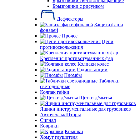
Брызговики световозвращающие
Брызговики с рисунком
Дефлекторы
Защита фар и
фонарей
Прочее
Цепи
противоскольжения
Крепления противотуманных фар
Колпаки колес
Радиостанции
Пломбы
Таблички
светодиодные
Колпак гайки
Щетки д/мытья
Ящики инструментальные для грузовиков
Авточехлы/Шторы
Сигнал
Коврики
Крышки
Хомут глушителя