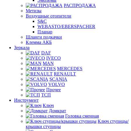
Эмблемы
РАСПРОДАЖА
Метизы
Воздушные отопители
S&C
WEBASTO/EBERSPACHER
Планар
Шланги подкачки
Клемма АКБ
Зеркала
DAF
IVECO
MAN
MERCEDES
RENAULT
SCANIA
VOLVO
Прочее
ТСП
Инструмент
Ключ
Домкрат
Головка сменная
Ключ ступицы/
крышки ступицы