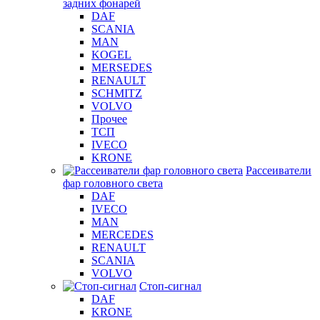
задних фонарей
DAF
SCANIA
MAN
KOGEL
MERSEDES
RENAULT
SCHMITZ
VOLVO
Прочее
ТСП
IVECO
KRONE
Рассеиватели
фар головного света
DAF
IVECO
MAN
MERCEDES
RENAULT
SCANIA
VOLVO
Стоп-сигнал
DAF
KRONE