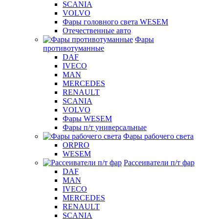
SCANIA
VOLVO
Фары головного света WESEM
Отечественные авто
Фары
противотуманные
DAF
IVECO
MAN
MERCEDES
RENAULT
SCANIA
VOLVO
Фары WESEM
Фары п/т универсальные
Фары рабочего света
ORPRO
WESEM
Рассеиватели п/т фар
DAF
MAN
IVECO
MERCEDES
RENAULT
SCANIA