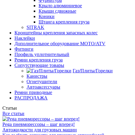
Фурнитура
Крыло алюминиевое
Крыши сдвижные
Коники
Штанга крепления груза
SITRAK
Кронштейны крепления запасных колес
Наклейки
Дополнительное оборудование MOTO/ATV
Фитинги
Профиль уплотнительный
Ремни крепления груза
Сопутствующие товары
Газ/Плиты/Горелки
Канистры
Огнетушители
Автоаксессуары
Ремни приводные
РАСПРОДАЖА
Статьи
Все статьи
Pega пневморессоры – шаг вперед!
Автожидкости для грузовых машин