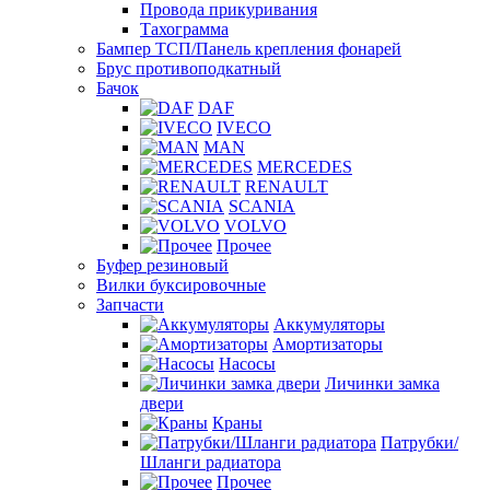
Провода прикуривания
Тахограмма
Бампер ТСП/Панель крепления фонарей
Брус противоподкатный
Бачок
DAF
IVECO
MAN
MERCEDES
RENAULT
SCANIA
VOLVO
Прочее
Буфер резиновый
Вилки буксировочные
Запчасти
Аккумуляторы
Амортизаторы
Насосы
Личинки замка
двери
Краны
Патрубки/
Шланги радиатора
Прочее