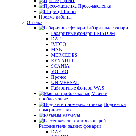
Прочее
Пресс-масленка
Шприц
Продув кабины
Оптика
Габаритные фонари
Габаритные фонари FRISTOM
DAF
IVECO
MAN
MERCEDES
RENAULT
SCANIA
VOLVO
Прочее
UNIVERSAL
Габаритные фонари WAS
Маячки
проблесковые
Подсветки
номерного знака
Разъёмы
Рассеиватели задних фонарей
DAF