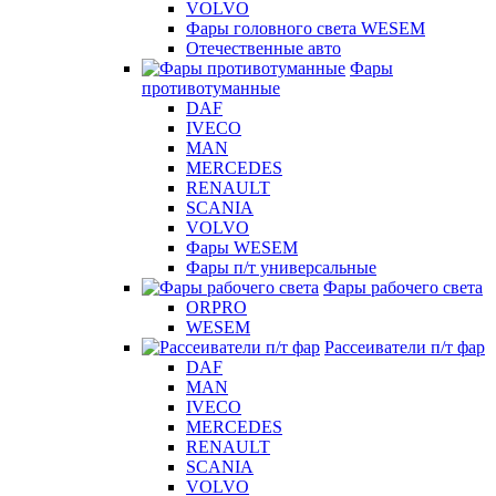
VOLVO
Фары головного света WESEM
Отечественные авто
Фары
противотуманные
DAF
IVECO
MAN
MERCEDES
RENAULT
SCANIA
VOLVO
Фары WESEM
Фары п/т универсальные
Фары рабочего света
ORPRO
WESEM
Рассеиватели п/т фар
DAF
MAN
IVECO
MERCEDES
RENAULT
SCANIA
VOLVO