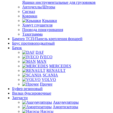
Ящики инструментальные для грузовиков
Авточехлы/Шторы
Сигнал
Коврики
Крышки
Хомут глушителя
Провода прикуривания
Тахограмма
Бампер ТСП/Панель крепления фонарей
Брус противоподкатный
Бачок
DAF
IVECO
MAN
MERCEDES
RENAULT
SCANIA
VOLVO
Прочее
Буфер резиновый
Вилки буксировочные
Запчасти
Аккумуляторы
Амортизаторы
Насосы