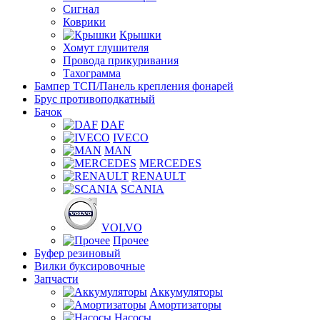
Сигнал
Коврики
Крышки
Хомут глушителя
Провода прикуривания
Тахограмма
Бампер ТСП/Панель крепления фонарей
Брус противоподкатный
Бачок
DAF
IVECO
MAN
MERCEDES
RENAULT
SCANIA
VOLVO
Прочее
Буфер резиновый
Вилки буксировочные
Запчасти
Аккумуляторы
Амортизаторы
Насосы