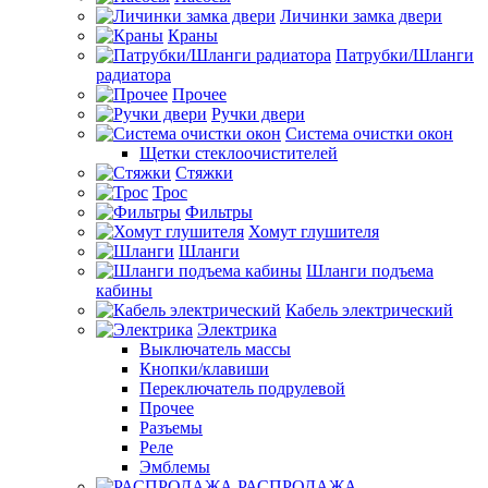
Личинки замка двери
Краны
Патрубки/Шланги
радиатора
Прочее
Ручки двери
Система очистки окон
Щетки стеклоочистителей
Стяжки
Трос
Фильтры
Хомут глушителя
Шланги
Шланги подъема
кабины
Кабель электрический
Электрика
Выключатель массы
Кнопки/клавиши
Переключатель подрулевой
Прочее
Разъемы
Реле
Эмблемы
РАСПРОДАЖА