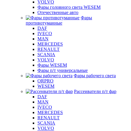
VOLVO
Фары головного света WESEM
Отечественные авто
Фары
противотуманные
DAF
IVECO
MAN
MERCEDES
RENAULT
SCANIA
VOLVO
Фары WESEM
Фары п/т универсальные
Фары рабочего света
ORPRO
WESEM
Рассеиватели п/т фар
DAF
MAN
IVECO
MERCEDES
RENAULT
SCANIA
VOLVO