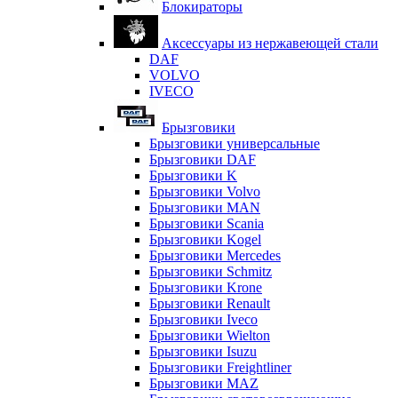
Блокираторы
Аксессуары из нержавеющей стали
DAF
VOLVO
IVECO
Брызговики
Брызговики универсальные
Брызговики DAF
Брызговики K
Брызговики Volvo
Брызговики MAN
Брызговики Scania
Брызговики Kogel
Брызговики Mercedes
Брызговики Schmitz
Брызговики Krone
Брызговики Renault
Брызговики Iveco
Брызговики Wielton
Брызговики Isuzu
Брызговики Freightliner
Брызговики MAZ