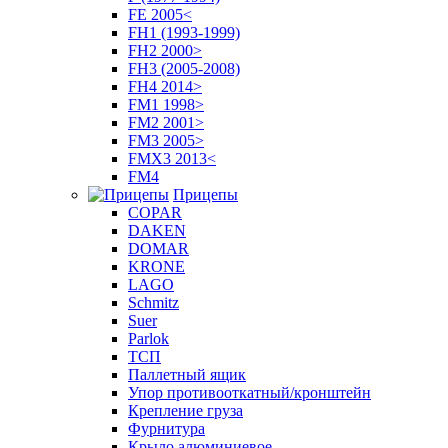
FE 2005<
FH1 (1993-1999)
FH2 2000>
FH3 (2005-2008)
FH4 2014>
FM1 1998>
FM2 2001>
FM3 2005>
FMX3 2013<
FM4
Прицепы
COPAR
DAKEN
DOMAR
KRONE
LAGO
Schmitz
Suer
Parlok
ТСП
Паллетный ящик
Упор противооткатный/кронштейн
Крепление груза
Фурнитура
Крыло алюминиевое