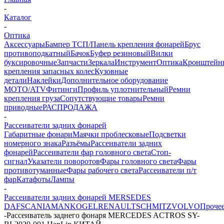
-
Каталог
-
Оптика
Аксессуары
Бампер ТСП/Панель крепления фонарей
Брус
противоподкатный
Бачок
Буфер резиновый
Вилки
буксировочные
Запчасти
Зеркала
Инструмент
Оптика
Кронштейн
крепления запасных колес
Кузовные
детали
Наклейки
Дополнительное оборудование
MOTO/ATV
Фитинги
Профиль уплотнительный
Ремни
крепления груза
Сопутствующие товары
Ремни
приводные
РАСПРОДАЖА
-
Рассеиватели задних фонарей
Габаритные фонари
Маячки проблесковые
Подсветки
номерного знака
Разъёмы
Рассеиватели задних
фонарей
Рассеиватели фар головного света
Стоп-
сигнал
Указатели поворотов
Фары головного света
Фары
противотуманные
Фары рабочего света
Рассеиватели п/т
фар
Катафоты
Лампы
-
Рассеиватели задних фонарей MERSEDES
DAF
SCANIA
MAN
KOGEL
RENAULT
SCHMITZ
VOLVO
Проче
-
Рассеиватель заднего фонаря MERCEDES ACTROS SY-