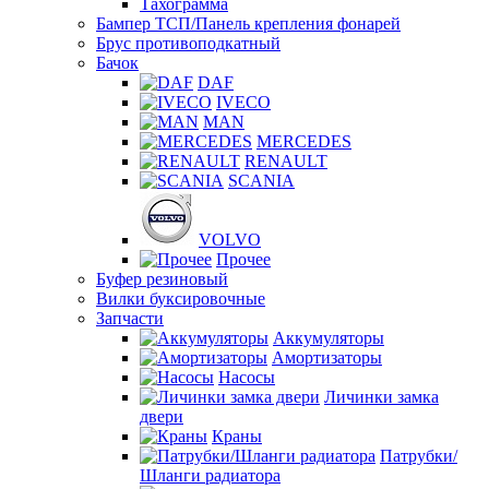
Тахограмма
Бампер ТСП/Панель крепления фонарей
Брус противоподкатный
Бачок
DAF
IVECO
MAN
MERCEDES
RENAULT
SCANIA
VOLVO
Прочее
Буфер резиновый
Вилки буксировочные
Запчасти
Аккумуляторы
Амортизаторы
Насосы
Личинки замка
двери
Краны
Патрубки/
Шланги радиатора