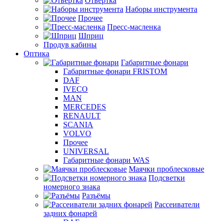
Отвертка
Наборы инструмента
Прочее
Пресс-масленка
Шприц
Продув кабины
Оптика
Габаритные фонари
Габаритные фонари FRISTOM
DAF
IVECO
MAN
MERCEDES
RENAULT
SCANIA
VOLVO
Прочее
UNIVERSAL
Габаритные фонари WAS
Маячки проблесковые
Подсветки
номерного знака
Разъёмы
Рассеиватели
задних фонарей