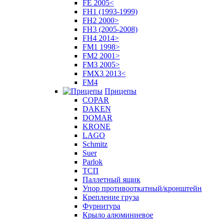
FE 2005<
FH1 (1993-1999)
FH2 2000>
FH3 (2005-2008)
FH4 2014>
FM1 1998>
FM2 2001>
FM3 2005>
FMX3 2013<
FM4
Прицепы
COPAR
DAKEN
DOMAR
KRONE
LAGO
Schmitz
Suer
Parlok
ТСП
Паллетный ящик
Упор противооткатный/кронштейн
Крепление груза
Фурнитура
Крыло алюминиевое