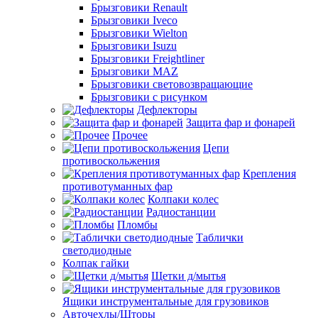
Брызговики Renault
Брызговики Iveco
Брызговики Wielton
Брызговики Isuzu
Брызговики Freightliner
Брызговики MAZ
Брызговики световозвращающие
Брызговики с рисунком
Дефлекторы
Защита фар и фонарей
Прочее
Цепи
противоскольжения
Крепления
противотуманных фар
Колпаки колес
Радиостанции
Пломбы
Таблички
светодиодные
Колпак гайки
Щетки д/мытья
Ящики инструментальные для грузовиков
Авточехлы/Шторы