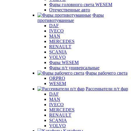
Фары головного света WESEM
Отечественные авто
Фары
противотуманные
DAF
IVECO
MAN
MERCEDES
RENAULT
SCANIA
VOLVO
Фары WESEM
Фары п/т универсальные
Фары рабочего света
ORPRO
WESEM
Рассеиватели п/т фар
DAF
MAN
IVECO
MERCEDES
RENAULT
SCANIA
VOLVO
Катафоты