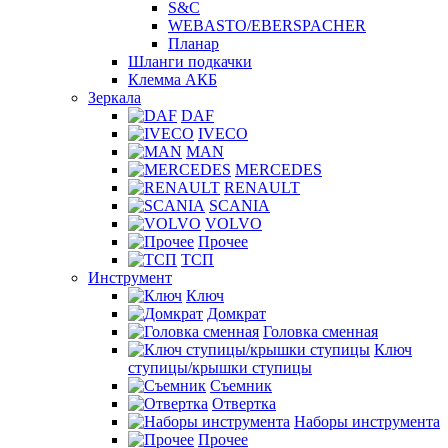
S&C
WEBASTO/EBERSPACHER
Планар
Шланги подкачки
Клемма АКБ
Зеркала
DAF
IVECO
MAN
MERCEDES
RENAULT
SCANIA
VOLVO
Прочее
ТСП
Инструмент
Ключ
Домкрат
Головка сменная
Ключ
ступицы/крышки ступицы
Съемник
Отвертка
Наборы инструмента
Прочее