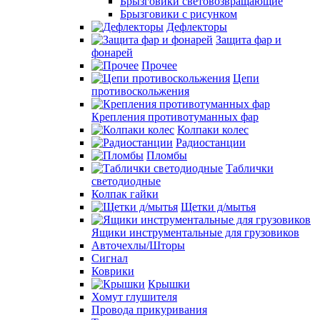
Брызговики световозвращающие
Брызговики с рисунком
Дефлекторы
Защита фар и
фонарей
Прочее
Цепи
противоскольжения
Крепления противотуманных фар
Колпаки колес
Радиостанции
Пломбы
Таблички
светодиодные
Колпак гайки
Щетки д/мытья
Ящики инструментальные для грузовиков
Авточехлы/Шторы
Сигнал
Коврики
Крышки
Хомут глушителя
Провода прикуривания