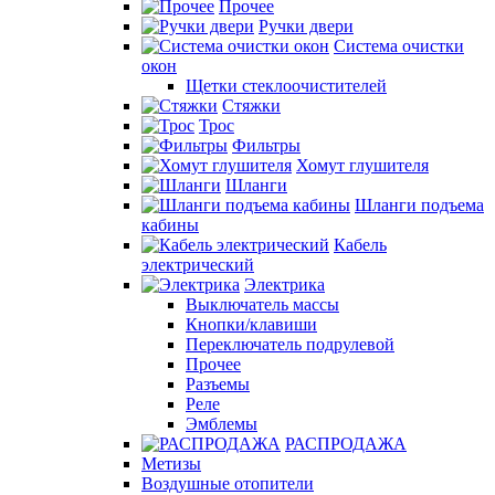
Прочее
Ручки двери
Система очистки
окон
Щетки стеклоочистителей
Стяжки
Трос
Фильтры
Хомут глушителя
Шланги
Шланги подъема
кабины
Кабель
электрический
Электрика
Выключатель массы
Кнопки/клавиши
Переключатель подрулевой
Прочее
Разъемы
Реле
Эмблемы
РАСПРОДАЖА
Метизы
Воздушные отопители