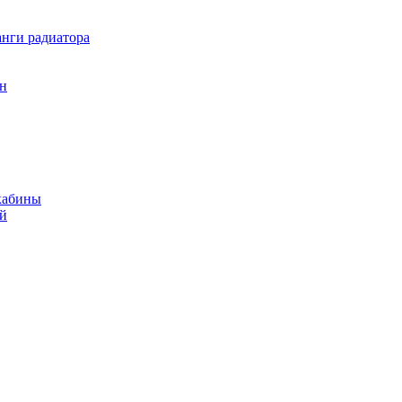
нги радиатора
он
кабины
ий