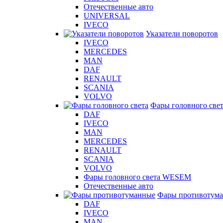
Отечественные авто
UNIVERSAL
IVECO
Указатели поворотов
IVECO
MERCEDES
MAN
DAF
RENAULT
SCANIA
VOLVO
Фары головного све
DAF
IVECO
MAN
MERCEDES
RENAULT
SCANIA
VOLVO
Фары головного света WESEM
Отечественные авто
Фары противотум
DAF
IVECO
MAN