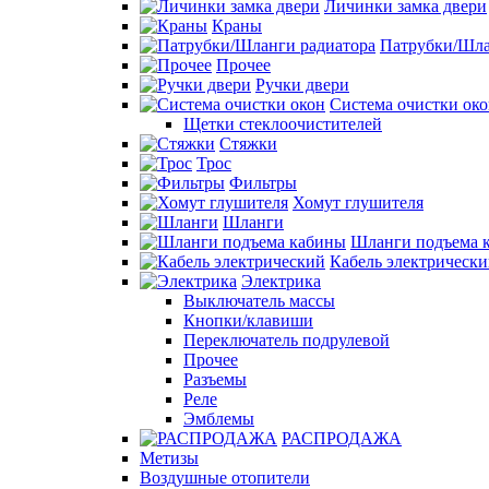
Личинки замка двери
Краны
Патрубки/Шла
Прочее
Ручки двери
Система очистки ок
Щетки стеклоочистителей
Стяжки
Трос
Фильтры
Хомут глушителя
Шланги
Шланги подъема 
Кабель электрическ
Электрика
Выключатель массы
Кнопки/клавиши
Переключатель подрулевой
Прочее
Разъемы
Реле
Эмблемы
РАСПРОДАЖА
Метизы
Воздушные отопители