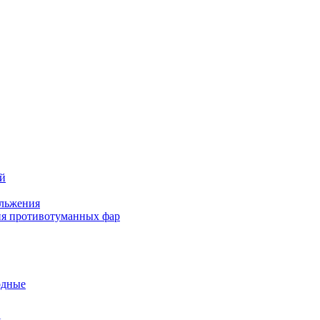
ей
льжения
я противотуманных фар
одные