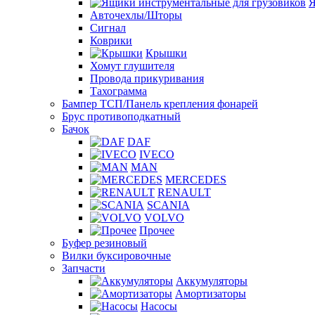
Я
Авточехлы/Шторы
Сигнал
Коврики
Крышки
Хомут глушителя
Провода прикуривания
Тахограмма
Бампер ТСП/Панель крепления фонарей
Брус противоподкатный
Бачок
DAF
IVECO
MAN
MERCEDES
RENAULT
SCANIA
VOLVO
Прочее
Буфер резиновый
Вилки буксировочные
Запчасти
Аккумуляторы
Амортизаторы
Насосы