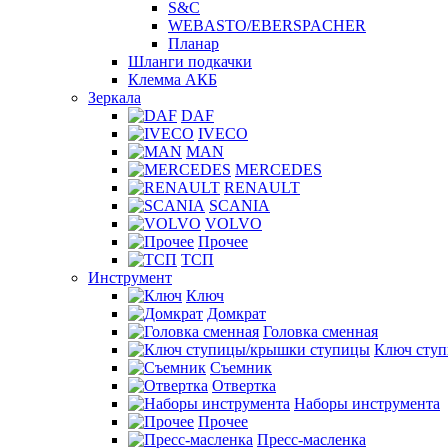
S&C
WEBASTO/EBERSPACHER
Планар
Шланги подкачки
Клемма АКБ
Зеркала
DAF
IVECO
MAN
MERCEDES
RENAULT
SCANIA
VOLVO
Прочее
ТСП
Инструмент
Ключ
Домкрат
Головка сменная
Ключ сту
Съемник
Отвертка
Наборы инструмента
Прочее
Пресс-масленка