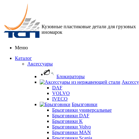
Кузовные пластиковые детали для грузовых
иномарок
Меню
Каталог
Аксессуары
Блокираторы
Аксессу
DAF
VOLVO
IVECO
Брызговики
Брызговики универсальные
Брызговики DAF
Брызговики K
Брызговики Volvo
Брызговики MAN
Брызговики Scania