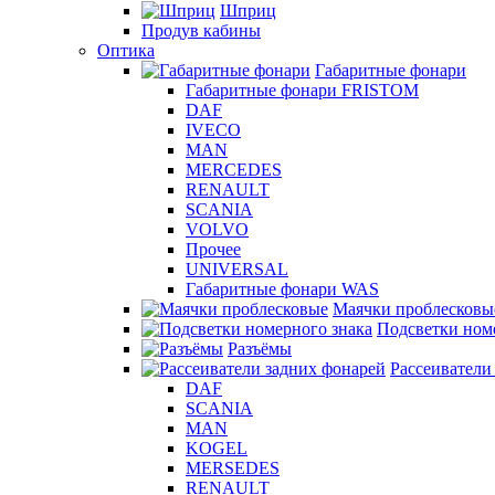
Шприц
Продув кабины
Оптика
Габаритные фонари
Габаритные фонари FRISTOM
DAF
IVECO
MAN
MERCEDES
RENAULT
SCANIA
VOLVO
Прочее
UNIVERSAL
Габаритные фонари WAS
Маячки проблесковы
Подсветки ном
Разъёмы
Рассеиватели
DAF
SCANIA
MAN
KOGEL
MERSEDES
RENAULT