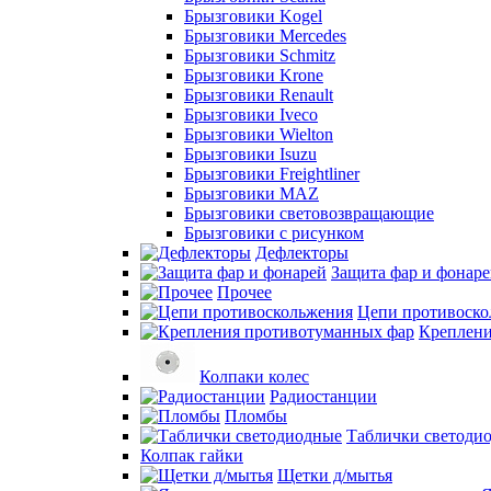
Брызговики Kogel
Брызговики Mercedes
Брызговики Schmitz
Брызговики Krone
Брызговики Renault
Брызговики Iveco
Брызговики Wielton
Брызговики Isuzu
Брызговики Freightliner
Брызговики MAZ
Брызговики световозвращающие
Брызговики с рисунком
Дефлекторы
Защита фар и фонар
Прочее
Цепи противоско
Креплени
Колпаки колес
Радиостанции
Пломбы
Таблички светоди
Колпак гайки
Щетки д/мытья