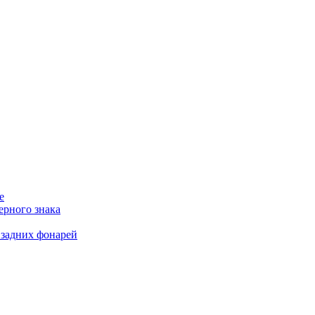
е
ерного знака
 задних фонарей